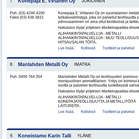
7.
Konepaja E. Virtanen Oy
JOKIOINEN
Puh. (03) 4246 4200
Konepaja E. Virtanen Oy on suomalainen metalli
Faksi (03) 438 3831
työkaluvalmistaja, joka on palvellut teollisuutta 
ydinosaaminen on aina ollut kestävissä ja tarkkuu
Hakutulos löytyi yrityksen Markkinapaikka-ilmoi
ALIHANKINTAPALVELUJA - METALLI
ALIHANKINTAPALVELUJA - MUU TEOLLISUUS
HITSAUSALAN TÖITÄ..
Lue lisää..
Kotisivut
Tuotteet ja palvelut
8.
Manlahden Metalli Oy
IMATRA
Puh. 0400 764 354
Manlahden Metalli Oy on teollisuuden asennus-, 
monipuolinen ammattilainen. Yritys on toiminut k
vuotta ja palvelee teollisuutta luotettavasti vahval
Hakutulos löytyi yrityksen Markkinapaikka-ilmoi
ALIHANKINTAPALVELUJA - METALLI
KONEPAJATEOLLISUUTTA JA METALLITÖITÄ
LAITUREITA..
Lue lisää..
Kotisivut
Tuotteet ja palvelut
9.
Koneistamo Karin Talli
YLÄNE