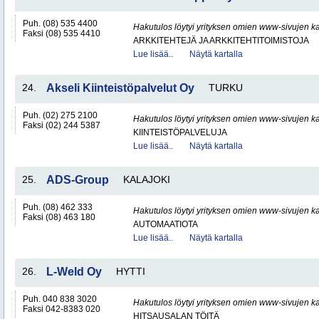
Puh. (08) 535 4400
Hakutulos löytyi yrityksen omien www-sivujen ka
Faksi (08) 535 4410
ARKKITEHTEJÄ JA ARKKITEHTITOIMISTOJA
Lue lisää..
Näytä kartalla
24.
Akseli Kiinteistöpalvelut Oy
TURKU
Puh. (02) 275 2100
Hakutulos löytyi yrityksen omien www-sivujen ka
Faksi (02) 244 5387
KIINTEISTÖPALVELUJA
Lue lisää..
Näytä kartalla
25.
ADS-Group
KALAJOKI
Puh. (08) 462 333
Hakutulos löytyi yrityksen omien www-sivujen ka
Faksi (08) 463 180
AUTOMAATIOTA
Lue lisää..
Näytä kartalla
26.
L-Weld Oy
HYTTI
Puh. 040 838 3020
Hakutulos löytyi yrityksen omien www-sivujen ka
Faksi 042-8383 020
HITSAUSALAN TÖITÄ