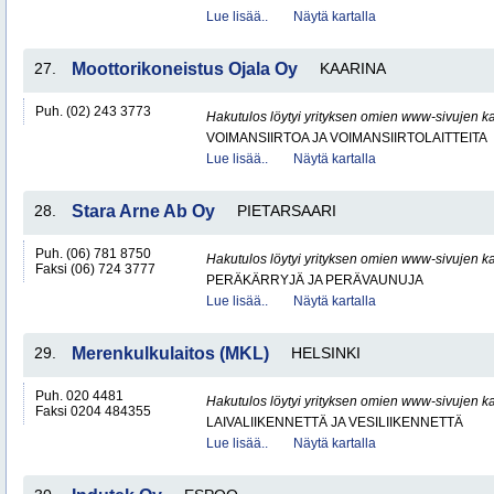
Lue lisää..
Näytä kartalla
27.
Moottorikoneistus Ojala Oy
KAARINA
Puh. (02) 243 3773
Hakutulos löytyi yrityksen omien www-sivujen ka
VOIMANSIIRTOA JA VOIMANSIIRTOLAITTEITA
Lue lisää..
Näytä kartalla
28.
Stara Arne Ab Oy
PIETARSAARI
Puh. (06) 781 8750
Hakutulos löytyi yrityksen omien www-sivujen ka
Faksi (06) 724 3777
PERÄKÄRRYJÄ JA PERÄVAUNUJA
Lue lisää..
Näytä kartalla
29.
Merenkulkulaitos (MKL)
HELSINKI
Puh. 020 4481
Hakutulos löytyi yrityksen omien www-sivujen ka
Faksi 0204 484355
LAIVALIIKENNETTÄ JA VESILIIKENNETTÄ
Lue lisää..
Näytä kartalla