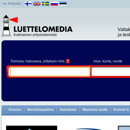
Kirjaudu
Valta
ja te
Kotimainen yrityshakemisto
Toimiala
, hakusana, yrityksen nimi
?
Alue
, kunta, osoite
Etusivu
Markkinapaikka
Hakukone
Mainosta täällä
Kunnat & 