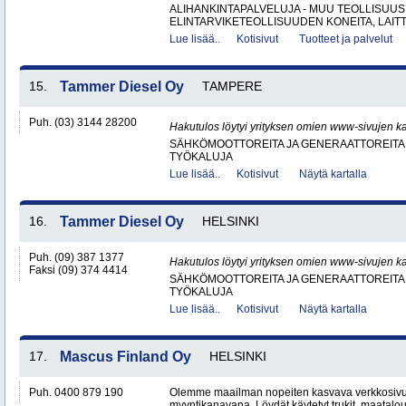
ALIHANKINTAPALVELUJA - MUU TEOLLISUUS
ELINTARVIKETEOLLISUUDEN KONEITA, LAITTE
Lue lisää..
Kotisivut
Tuotteet ja palvelut
15.
Tammer Diesel Oy
TAMPERE
Puh. (03) 3144 28200
Hakutulos löytyi yrityksen omien www-sivujen ka
SÄHKÖMOOTTOREITA JA GENERAATTOREITA
TYÖKALUJA
Lue lisää..
Kotisivut
Näytä kartalla
16.
Tammer Diesel Oy
HELSINKI
Puh. (09) 387 1377
Hakutulos löytyi yrityksen omien www-sivujen ka
Faksi (09) 374 4414
SÄHKÖMOOTTOREITA JA GENERAATTOREITA
TYÖKALUJA
Lue lisää..
Kotisivut
Näytä kartalla
17.
Mascus Finland Oy
HELSINKI
Puh. 0400 879 190
Olemme maailman nopeiten kasvava verkkosivu
myyntikanavana. Löydät käytetyt trukit, maatal