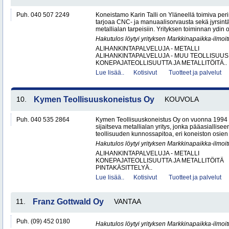
Puh. 040 507 2249
Koneistamo Karin Talli on Yläneellä toimiva per
tarjoaa CNC- ja manuaalisorvausta sekä jyrsintä
metallialan tarpeisiin. Yrityksen toiminnan ydin o
Hakutulos löytyi yrityksen Markkinapaikka-ilmoi
ALIHANKINTAPALVELUJA - METALLI
ALIHANKINTAPALVELUJA - MUU TEOLLISUUS
KONEPAJATEOLLISUUTTA JA METALLITÖITÄ..
Lue lisää..
Kotisivut
Tuotteet ja palvelut
10.
Kymen Teollisuuskoneistus Oy
KOUVOLA
Puh. 040 535 2864
Kymen Teollisuuskoneistus Oy on vuonna 1994 
sijaitseva metallialan yritys, jonka pääasiallise
teollisuuden kunnossapitoa, eri koneiston osien 
Hakutulos löytyi yrityksen Markkinapaikka-ilmoi
ALIHANKINTAPALVELUJA - METALLI
KONEPAJATEOLLISUUTTA JA METALLITÖITÄ
PINTAKÄSITTELYÄ..
Lue lisää..
Kotisivut
Tuotteet ja palvelut
11.
Franz Gottwald Oy
VANTAA
Puh. (09) 452 0180
Hakutulos löytyi yrityksen Markkinapaikka-ilmoi