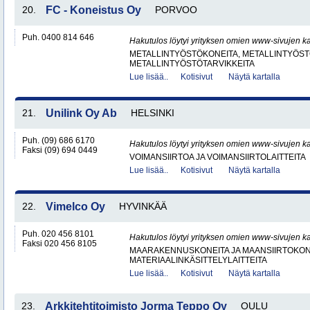
20.
FC - Koneistus Oy
PORVOO
Puh. 0400 814 646
Hakutulos löytyi yrityksen omien www-sivujen ka
METALLINTYÖSTÖKONEITA, METALLINTYÖSTÖ
METALLINTYÖSTÖTARVIKKEITA
Lue lisää..
Kotisivut
Näytä kartalla
21.
Unilink Oy Ab
HELSINKI
Puh. (09) 686 6170
Hakutulos löytyi yrityksen omien www-sivujen ka
Faksi (09) 694 0449
VOIMANSIIRTOA JA VOIMANSIIRTOLAITTEITA
Lue lisää..
Kotisivut
Näytä kartalla
22.
Vimelco Oy
HYVINKÄÄ
Puh. 020 456 8101
Hakutulos löytyi yrityksen omien www-sivujen ka
Faksi 020 456 8105
MAARAKENNUSKONEITA JA MAANSIIRTOKONE
MATERIAALINKÄSITTELYLAITTEITA
Lue lisää..
Kotisivut
Näytä kartalla
23.
Arkkitehtitoimisto Jorma Teppo Oy
OULU