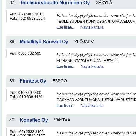
37.
Teollisuushuolto Nurminen Oy
SÄKYLÄ
Puh. (02) 4802 9015
Hakutulos löytyi yrityksen omien www-sivujen ka
Faksi (02) 6518 2524
TEOLLISUUDEN KUNNOSSAPITOPALVELUJA
Lue lisää..
Näytä kartalla
38.
Metallityö Sanwell Oy
YLÖJÄRVI
Puh. 0500 632 595
Hakutulos löytyi yrityksen omien www-sivujen ka
ALIHANKINTAPALVELUJA - METALLI
Lue lisää..
Näytä kartalla
39.
Finntest Oy
ESPOO
Puh. 010 839 4400
Hakutulos löytyi yrityksen omien www-sivujen ka
Faksi 010 839 4420
RASKAAN AJONEUVOKALUSTON VARUSTEITA 
Lue lisää..
Näytä kartalla
40.
Konaflex Oy
VANTAA
Puh. (09) 2532 3100
Hakutulos löytyi yrityksen omien www-sivujen ka