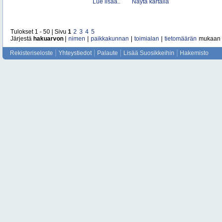
Lue lisää..
Näytä kartalla
Tulokset 1 - 50 | Sivu
1
2
3
4
5
Järjestä
hakuarvon
|
nimen
|
paikkakunnan
|
toimialan
|
tietomäärän
mukaan
Rekisteriseloste
Yhteystiedot
Palaute
Lisää Suosikkeihin
Hakemisto