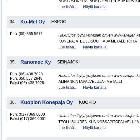
NOSTOKONEITA, NOSTOLAITTEITA JA NOST
Lue lisää..
Näytä kartalla
34.
Ko-Met Oy
ESPOO
Puh. (09) 855 5671
Hakutulos löytyi yrityksen omien www-sivujen ka
KONEPAJATEOLLISUUTTA JA METALLITÖITÄ
Lue lisää..
Näytä kartalla
35.
Ranomec Ky
SEINÄJOKI
Puh. (06) 438 7028
Hakutulos löytyi yrityksen omien www-sivujen ka
Puh. 050 557 2648
ALIHANKINTAPALVELUJA - METALLI
Faksi (06) 438 7028
Lue lisää..
Näytä kartalla
36.
Kuopion Konepaja Oy
KUOPIO
Puh. (017) 369 0000
Hakutulos löytyi yrityksen omien www-sivujen ka
Faksi (017) 369 0001
TEOLLISUUDEN KUNNOSSAPITOPALVELUJA
Lue lisää..
Näytä kartalla