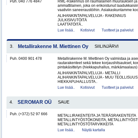
Puh. 040 776 4847
RML-Rakennus on raumalainen muurauksen ja 
ammattilainen, joka on erikoistunut laadukkais
vaativiin saneeraustöihin. Asiakaskuntamme koos
ALIHANKINTAPALVELUJA - RAKENNUS
JULKISIVUTÖITÄ
LAATTATÖITÄ..
Lue lisää..
Kotisivut
Tuotteet ja palvelut
3.
Metallirakenne M. Miettinen Oy
SIILINJÄRVI
Puh. 0400 901 478
Metallirakenne M. Miettinen Oy valmistaa ja ase
rautarakenteet sekä tekee korjaushitsaukset, ko
pintakäsittelyn (hiekkapuhallus, märkämaalaus) v
ALIHANKINTAPALVELUJA - METALLI
ALIHANKINTAPALVELUJA - MUU TEOLLISUUS
HIEKKAPUHALLUSTA..
Lue lisää..
Kotisivut
Tuotteet ja palvelut
4.
SEROMAR OÜ
SAUE
Puh. (+372) 52 97 666
METALLIRAKENTEITA JA TERÄSRAKENTEITA
METALLINTYÖSTÖKONEITA, METALLINTYÖSTÖ
METALLINTYÖSTÖTARVIKKEITA
Lue lisää..
Näytä kartalla