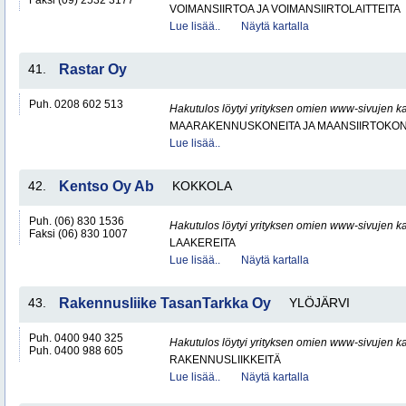
Faksi (09) 2532 3177
VOIMANSIIRTOA JA VOIMANSIIRTOLAITTEITA
Lue lisää..
Näytä kartalla
41.
Rastar Oy
Puh. 0208 602 513
Hakutulos löytyi yrityksen omien www-sivujen ka
MAARAKENNUSKONEITA JA MAANSIIRTOKONE
Lue lisää..
42.
Kentso Oy Ab
KOKKOLA
Puh. (06) 830 1536
Hakutulos löytyi yrityksen omien www-sivujen ka
Faksi (06) 830 1007
LAAKEREITA
Lue lisää..
Näytä kartalla
43.
Rakennusliike TasanTarkka Oy
YLÖJÄRVI
Puh. 0400 940 325
Hakutulos löytyi yrityksen omien www-sivujen ka
Puh. 0400 988 605
RAKENNUSLIIKKEITÄ
Lue lisää..
Näytä kartalla