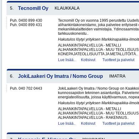
5.
Tecnomill Oy
KLAUKKALA
Puh. 0400 899 430
Tecnomill Oy on vuonna 1995 perustettu Uudell
Puh. 0400 899 431
alihankintakoneistamo, joka palvelee erityisesti 
mekaniikkalaitteiden valmistajia. Ydinosaamis
tarkkuuskoneistu..
Hakutulos löytyi yrityksen Markkinapaikka-ilmoi
ALIHANKINTAPALVELUJA - METALLI
ALIHANKINTAPALVELUJA - MUU TEOLLISUUS
KONEPAJATEOLLISUUTTA JA METALLITÖITÄ..
Lue lisää..
Kotisivut
Tuotteet ja palvelut
6.
JokiLaakeri Oy Imatra / Nomo Group
IMATRA
Puh. 040 702 0443
JokiLaakeri Oy Imatra / Nomo Group on Kaakkoi
kunnossapidon tekninen asiantuntija. Palvelemme
energiateollisuutta, joissa käyttövarmuus, nopea
Hakutulos löytyi yrityksen Markkinapaikka-ilmoi
ALIHANKINTAPALVELUJA - METALLI
ALIHANKINTAPALVELUJA - MUU TEOLLISUUS
ALIHANKINTAPALVELUJA - RAKENNUS..
Lue lisää..
Kotisivut
Tuotteet ja palvelut