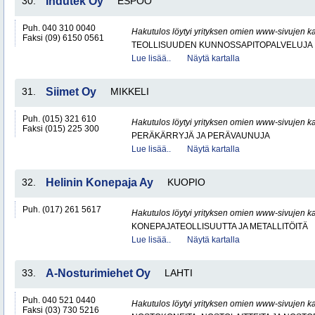
30.
Indutek Oy
ESPOO
Puh. 040 310 0040
Hakutulos löytyi yrityksen omien www-sivujen ka
Faksi (09) 6150 0561
TEOLLISUUDEN KUNNOSSAPITOPALVELUJA
Lue lisää..
Näytä kartalla
31.
Siimet Oy
MIKKELI
Puh. (015) 321 610
Hakutulos löytyi yrityksen omien www-sivujen ka
Faksi (015) 225 300
PERÄKÄRRYJÄ JA PERÄVAUNUJA
Lue lisää..
Näytä kartalla
32.
Helinin Konepaja Ay
KUOPIO
Puh. (017) 261 5617
Hakutulos löytyi yrityksen omien www-sivujen ka
KONEPAJATEOLLISUUTTA JA METALLITÖITÄ
Lue lisää..
Näytä kartalla
33.
A-Nosturimiehet Oy
LAHTI
Puh. 040 521 0440
Hakutulos löytyi yrityksen omien www-sivujen ka
Faksi (03) 730 5216