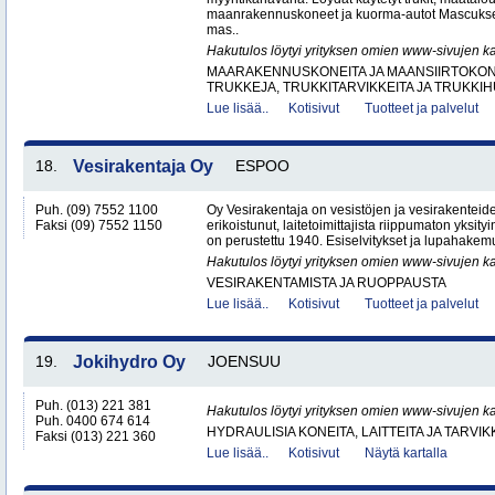
maanrakennuskoneet ja kuorma-autot Mascuks
mas..
Hakutulos löytyi yrityksen omien www-sivujen ka
MAARAKENNUSKONEITA JA MAANSIIRTOKONE
TRUKKEJA, TRUKKITARVIKKEITA JA TRUKKI
Lue lisää..
Kotisivut
Tuotteet ja palvelut
18.
Vesirakentaja Oy
ESPOO
Puh. (09) 7552 1100
Oy Vesirakentaja on vesistöjen ja vesirakenteid
Faksi (09) 7552 1150
erikoistunut, laitetoimittajista riippumaton yksity
on perustettu 1940. Esiselvitykset ja lupahakemu
Hakutulos löytyi yrityksen omien www-sivujen ka
VESIRAKENTAMISTA JA RUOPPAUSTA
Lue lisää..
Kotisivut
Tuotteet ja palvelut
19.
Jokihydro Oy
JOENSUU
Puh. (013) 221 381
Hakutulos löytyi yrityksen omien www-sivujen ka
Puh. 0400 674 614
HYDRAULISIA KONEITA, LAITTEITA JA TARVIK
Faksi (013) 221 360
Lue lisää..
Kotisivut
Näytä kartalla