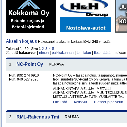
Akselin korjaus
Hakusanoilla akselin korjaus löytyi
248
yritystä.
Tulokset 1 - 50 | Sivu
1
2
3
4
5
Järjestä
hakuarvon
|
nimen
|
paikkakunnan
|
toimialan
|
tietomäärän
mukaan
1.
NC-Point Oy
KERAVA
Puh. (09) 274 6910
NC-Point Oy – tasapainotus, tasapainotuskoneet 
Puh. 040 527 2028
teollisuudelleNC-Point Oy on Keravalla toimiva
tasapainotuskoneisiin ja teollisuuden mittalaitteis
ALIHANKINTAPALVELUJA - METALLI
ALIHANKINTAPALVELUJA - MUU TEOLLISUUS
MITTAUSLAITTEITA JA TUTKIMUSLAITTEITA..
Lue lisää..
Kotisivut
Tuotteet ja palvelut
2.
RML-Rakennus Tmi
RAUMA