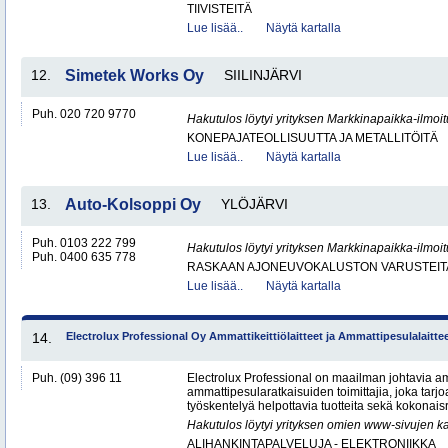
TIIVISTEITÄ
Lue lisää..
Näytä kartalla
12.
Simetek Works Oy
SIILINJÄRVI
Puh. 020 720 9770
Hakutulos löytyi yrityksen Markkinapaikka-ilmoi
KONEPAJATEOLLISUUTTA JA METALLITÖITÄ
Lue lisää..
Näytä kartalla
13.
Auto-Kolsoppi Oy
YLÖJÄRVI
Puh. 0103 222 799
Hakutulos löytyi yrityksen Markkinapaikka-ilmoi
Puh. 0400 635 778
RASKAAN AJONEUVOKALUSTON VARUSTEITA 
Lue lisää..
Näytä kartalla
14.
Electrolux Professional Oy Ammattikeittiölaitteet ja Ammattipesulalaitte
Puh. (09) 396 11
Electrolux Professional on maailman johtavia amm
ammattipesularatkaisuiden toimittajia, joka tarj
työskentelyä helpottavia tuotteita sekä kokonaisr
Hakutulos löytyi yrityksen omien www-sivujen ka
ALIHANKINTAPALVELUJA - ELEKTRONIIKKA