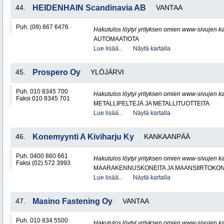
44.
HEIDENHAIN Scandinavia AB
VANTAA
Puh. (09) 867 6476
Hakutulos löytyi yrityksen omien www-sivujen ka
AUTOMAATIOTA
Lue lisää..
Näytä kartalla
45.
Prospero Oy
YLÖJÄRVI
Puh. 010 8345 700
Hakutulos löytyi yrityksen omien www-sivujen ka
Faksi 010 8345 701
METALLIPELTEJÄ JA METALLITUOTTEITA
Lue lisää..
Näytä kartalla
46.
Konemyynti A Kiviharju Ky
KANKAANPÄÄ
Puh. 0400 860 661
Hakutulos löytyi yrityksen omien www-sivujen ka
Faksi (02) 572 3993
MAARAKENNUSKONEITA JA MAANSIIRTOKONE
Lue lisää..
Näytä kartalla
47.
Masino Fastening Oy
VANTAA
Puh. 010 834 5500
Hakutulos löytyi yrityksen omien www-sivujen ka