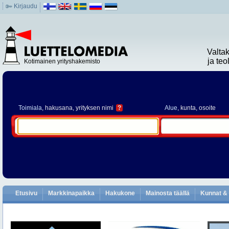
Kirjaudu
Valta
ja te
Kotimainen yrityshakemisto
Toimiala
, hakusana, yrityksen nimi
?
Alue
, kunta, osoite
Etusivu
Markkinapaikka
Hakukone
Mainosta täällä
Kunnat & 