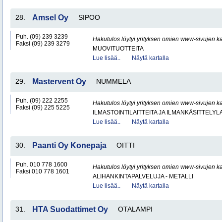
28.
Amsel Oy
SIPOO
Puh. (09) 239 3239
Hakutulos löytyi yrityksen omien www-sivujen ka
Faksi (09) 239 3279
MUOVITUOTTEITA
Lue lisää..
Näytä kartalla
29.
Mastervent Oy
NUMMELA
Puh. (09) 222 2255
Hakutulos löytyi yrityksen omien www-sivujen ka
Faksi (09) 225 5225
ILMASTOINTILAITTEITA JA ILMANKÄSITTELYLA
Lue lisää..
Näytä kartalla
30.
Paanti Oy Konepaja
OITTI
Puh. 010 778 1600
Hakutulos löytyi yrityksen omien www-sivujen ka
Faksi 010 778 1601
ALIHANKINTAPALVELUJA - METALLI
Lue lisää..
Näytä kartalla
31.
HTA Suodattimet Oy
OTALAMPI