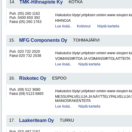
14.
TMK-Hihnapiste Ky
KOTKA
Puh. (05) 260 1162
Hakutulos löytyi yrityksen omien www-sivujen ka
Puh. 0400 650 392
HIHNOJA
Faksi (05) 260 1763
Lue lisää..
Kotisivut
Näytä kartalla
15.
MFG Components Oy
TOHMAJÄRVI
Puh. 020 732 2020
Hakutulos löytyi yrityksen omien www-sivujen ka
Faksi 020 732 2038
VOIMANSIIRTOA JA VOIMANSIIRTOLAITTEITA
Lue lisää..
Näytä kartalla
16.
Riskotec Oy
ESPOO
Puh. (09) 512 3680
Hakutulos löytyi yrityksen omien www-sivujen ka
Faksi (09) 5123 6865
MESSUPALVELUJA JA NÄYTTELYPALVELUJA 
MAINOSRAKENTEITA
Lue lisää..
Näytä kartalla
17.
Laakeriteam Oy
TURKU
Puh. (02) 487 1167