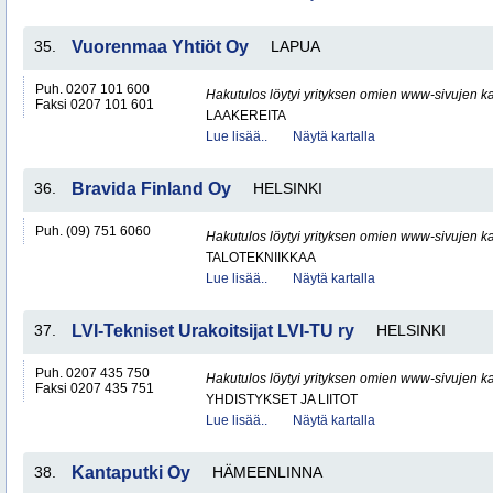
35.
Vuorenmaa Yhtiöt Oy
LAPUA
Puh. 0207 101 600
Hakutulos löytyi yrityksen omien www-sivujen ka
Faksi 0207 101 601
LAAKEREITA
Lue lisää..
Näytä kartalla
36.
Bravida Finland Oy
HELSINKI
Puh. (09) 751 6060
Hakutulos löytyi yrityksen omien www-sivujen ka
TALOTEKNIIKKAA
Lue lisää..
Näytä kartalla
37.
LVI-Tekniset Urakoitsijat LVI-TU ry
HELSINKI
Puh. 0207 435 750
Hakutulos löytyi yrityksen omien www-sivujen ka
Faksi 0207 435 751
YHDISTYKSET JA LIITOT
Lue lisää..
Näytä kartalla
38.
Kantaputki Oy
HÄMEENLINNA