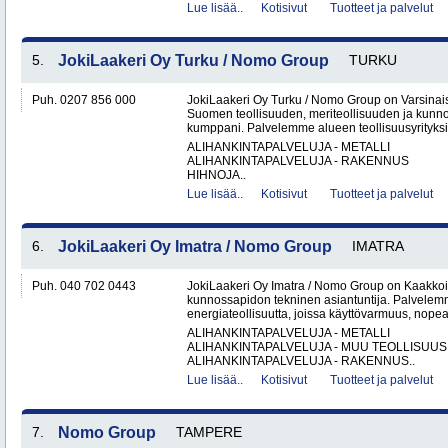
Lue lisää..
Kotisivut
Tuotteet ja palvelut
5.
JokiLaakeri Oy Turku / Nomo Group
TURKU
Puh. 0207 856 000
JokiLaakeri Oy Turku / Nomo Group on Varsina
Suomen teollisuuden, meriteollisuuden ja kunn
kumppani. Palvelemme alueen teollisuusyrityksiä,
ALIHANKINTAPALVELUJA - METALLI
ALIHANKINTAPALVELUJA - RAKENNUS
HIHNOJA..
Lue lisää..
Kotisivut
Tuotteet ja palvelut
6.
JokiLaakeri Oy Imatra / Nomo Group
IMATRA
Puh. 040 702 0443
JokiLaakeri Oy Imatra / Nomo Group on Kaakkoi
kunnossapidon tekninen asiantuntija. Palvelemme
energiateollisuutta, joissa käyttövarmuus, nopea
ALIHANKINTAPALVELUJA - METALLI
ALIHANKINTAPALVELUJA - MUU TEOLLISUUS
ALIHANKINTAPALVELUJA - RAKENNUS..
Lue lisää..
Kotisivut
Tuotteet ja palvelut
7.
Nomo Group
TAMPERE