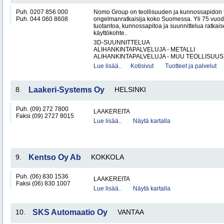
Puh. 0207 856 000
Nomo Group on teollisuuden ja kunnossapidon 
Puh. 044 060 8608
ongelmanratkaisija koko Suomessa. Yli 75 vuo
tuotantoa, kunnossapitoa ja suunnittelua ratkais
käyttökohte..
3D-SUUNNITTELUA
ALIHANKINTAPALVELUJA - METALLI
ALIHANKINTAPALVELUJA - MUU TEOLLISUUS.
Lue lisää..
Kotisivut
Tuotteet ja palvelut
8.
Laakeri-Systems Oy
HELSINKI
Puh. (09) 272 7800
LAAKEREITA
Faksi (09) 2727 8015
Lue lisää..
Näytä kartalla
9.
Kentso Oy Ab
KOKKOLA
Puh. (06) 830 1536
LAAKEREITA
Faksi (06) 830 1007
Lue lisää..
Näytä kartalla
10.
SKS Automaatio Oy
VANTAA