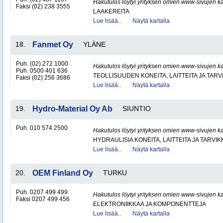
Hakutulos löytyi yrityksen omien www-sivujen ka
Faksi (02) 238 3555
LAAKEREITA
Lue lisää..
Näytä kartalla
18.
Fanmet Oy
YLÄNE
Puh. (02) 272 1000
Hakutulos löytyi yrityksen omien www-sivujen ka
Puh. 0500 401 636
TEOLLISUUDEN KONEITA, LAITTEITA JA TARV
Faksi (02) 256 3686
Lue lisää..
Näytä kartalla
19.
Hydro-Material Oy Ab
SIUNTIO
Puh. 010 574 2500
Hakutulos löytyi yrityksen omien www-sivujen ka
HYDRAULISIA KONEITA, LAITTEITA JA TARVIK
Lue lisää..
Näytä kartalla
20.
OEM Finland Oy
TURKU
Puh. 0207 499 499
Hakutulos löytyi yrityksen omien www-sivujen ka
Faksi 0207 499 456
ELEKTRONIIKKAA JA KOMPONENTTEJA
Lue lisää..
Näytä kartalla