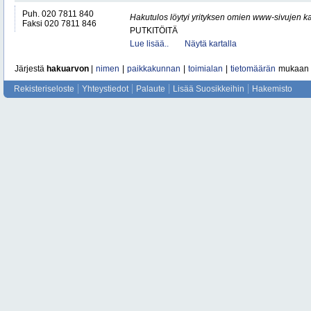
Puh. 020 7811 840
Hakutulos löytyi yrityksen omien www-sivujen ka
Faksi 020 7811 846
PUTKITÖITÄ
Lue lisää..
Näytä kartalla
Järjestä
hakuarvon
|
nimen
|
paikkakunnan
|
toimialan
|
tietomäärän
mukaan
Rekisteriseloste
Yhteystiedot
Palaute
Lisää Suosikkeihin
Hakemisto