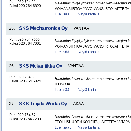
Puh. 020 764 61
Hakutulos löytyi yrityksen omien www-sivujen ka
Faksi 020 764 6820
VOIMANSIIRTOA JA VOIMANSIIRTOLAITTEITA
Lue lisää..
Näytä kartalla
25.
SKS Mechatronics Oy
VANTAA
Puh. 020 764 7000
Hakutulos löytyi yrityksen omien www-sivujen ka
Faksi 020 764 7001
VOIMANSIIRTOA JA VOIMANSIIRTOLAITTEITA
Lue lisää..
Näytä kartalla
26.
SKS Mekaniikka Oy
VANTAA
Puh. 020 764 61
Hakutulos löytyi yrityksen omien www-sivujen ka
Faksi 020 764 6824
HIHNOJA
Lue lisää..
Näytä kartalla
27.
SKS Toijala Works Oy
AKAA
Puh. 020 764 62
Hakutulos löytyi yrityksen omien www-sivujen ka
Faksi 020 764 7200
TEOLLISUUDEN KONEITA, LAITTEITA JA TARV
Lue lisää..
Näytä kartalla