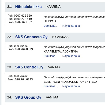
21.
Hihnatekniikka
KAARINA
Puh. 0207 622 360
Hakutulos löytyi yrityksen omien www-sivujen ka
Puh. 0400 228 519
HIHNOJA
Faksi 0207 622 361
Lue lisää..
Näytä kartalla
22.
SKS Connecto Oy
HYVINKÄÄ
Puh. 020 764 63
Hakutulos löytyi yrityksen omien www-sivujen ka
Faksi 020 764 8399
KAAPELEITA JA JOHTIMIA
Lue lisää..
Näytä kartalla
23.
SKS Control Oy
VANTAA
Puh. 020 764 61
Hakutulos löytyi yrityksen omien www-sivujen ka
Faksi 020 764 6823
ELEKTRONIIKKAA JA KOMPONENTTEJA
Lue lisää..
Näytä kartalla
24.
SKS Group Oy
VANTAA