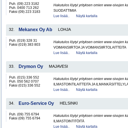
Puh. (09) 223 3182
Hakutulos löytyi yrityksen omien www-sivujen ka
Puh. 0400 713 262
SUODATTIMIA
Faksi (09) 223 3183
Lue lisää..
Näytä kartalla
32.
Mekanex Oy Ab
LOHJA
Puh. (019) 328 31
Hakutulos löytyi yrityksen omien www-sivujen ka
Faksi (019) 383 803
VOIMANSIIRTOA JA VOIMANSIIRTOLAITTEITA
Lue lisää..
Näytä kartalla
33.
Drymon Oy
MAJAVESI
Puh. (015) 336 552
Hakutulos löytyi yrityksen omien www-sivujen ka
Puh. 050 562 0707
ILMASTOINTILAITTEITA JA ILMANKÄSITTELYLA
Faksi (015) 336 552
Lue lisää..
Näytä kartalla
34.
Euro-Service Oy
HELSINKI
Puh. (09) 755 6794
Hakutulos löytyi yrityksen omien www-sivujen ka
Faksi (09) 755 6794
ILMASTOINTITÖITÄ
Lue lisää..
Näytä kartalla