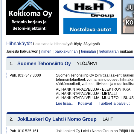
Hihnakäytöt
Hakusanalla hihnakäytöt löytyi
38
yritystä.
Järjestä
hakuarvon
|
nimen
|
paikkakunnan
|
toimialan
|
tietomäärän
mukaan
1.
Suomen Tehonsiirto Oy
YLÖJÄRVI
Puh. (03) 347 3000
Suomen Tehonsiirto Oy toimittaa laakerit, laakeri
tehonsiirtotuotteet, voimansiirtotuotteet, hihnakäy
sähkömoottorit, vaihteet, tiivisteet ja muut teollis
ALIHANKINTAPALVELUJA - ELEKTRONIIKKA
ALIHANKINTAPALVELUJA - METALLI
ALIHANKINTAPALVELUJA - MUU TEOLLISUUS.
Lue lisää..
Kotisivut
Tuotteet ja palvelut
2.
JokiLaakeri Oy Lahti / Nomo Group
LAHTI
Puh. 010 525 161
JokiLaakeri Oy Lahti / Nomo Group on Päijät-