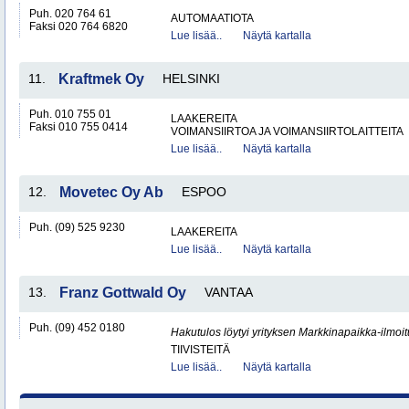
Puh. 020 764 61
AUTOMAATIOTA
Faksi 020 764 6820
Lue lisää..
Näytä kartalla
11.
Kraftmek Oy
HELSINKI
Puh. 010 755 01
LAAKEREITA
Faksi 010 755 0414
VOIMANSIIRTOA JA VOIMANSIIRTOLAITTEITA
Lue lisää..
Näytä kartalla
12.
Movetec Oy Ab
ESPOO
Puh. (09) 525 9230
LAAKEREITA
Lue lisää..
Näytä kartalla
13.
Franz Gottwald Oy
VANTAA
Puh. (09) 452 0180
Hakutulos löytyi yrityksen Markkinapaikka-ilmoi
TIIVISTEITÄ
Lue lisää..
Näytä kartalla