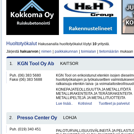
Huoltotyökalut
Hakusanalla huoltotyökalut löytyi
10
yritystä.
Järjestä
hakuarvon
|
nimen
|
paikkakunnan
|
toimialan
|
tietomäärän
mukaan
1.
KGN Tool Oy Ab
KAITSOR
Puh. (06) 383 5680
KGN Tool on erikoistunut etenkin isojen dieselm
Faksi (06) 383 5688
huoltotyökalujen ja työkalusettien valmistuksee
ratkaisuja etenkin laiva- ja voimalaitosteollisuud
KONEPAJATEOLLISUUTTA JA METALLITÖITÄ
METALLIRAKENTEITA JA TERÄSRAKENTEITA
METALLIPELTEJÄ JA METALLITUOTTEITA
Lue lisää..
Kotisivut
Tuotteet ja palvelut
2.
Presso Center Oy
LOHJA
Puh. (019) 340 451
PALOTURVALLISUUSVÄLINEITÄ JA PELASTU