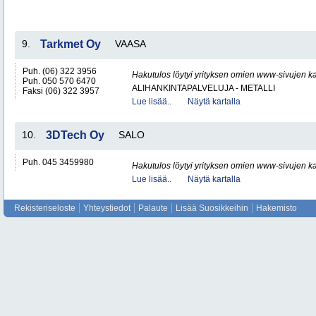
9.
Tarkmet Oy
VAASA
Puh. (06) 322 3956
Hakutulos löytyi yrityksen omien www-sivujen ka
Puh. 050 570 6470
ALIHANKINTAPALVELUJA - METALLI
Faksi (06) 322 3957
Lue lisää..
Näytä kartalla
10.
3DTech Oy
SALO
Puh. 045 3459980
Hakutulos löytyi yrityksen omien www-sivujen ka
Lue lisää..
Näytä kartalla
Rekisteriseloste
Yhteystiedot
Palaute
Lisää Suosikkeihin
Hakemisto