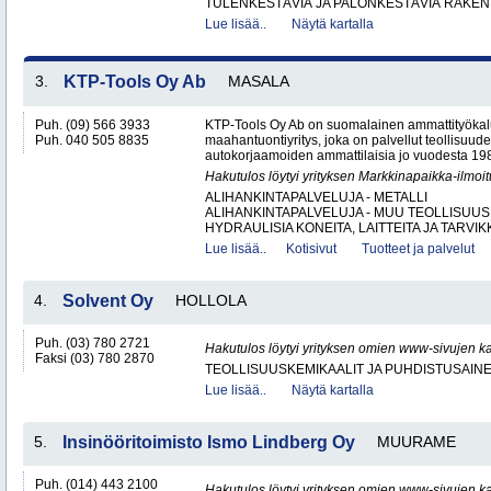
TULENKESTÄVIÄ JA PALONKESTÄVIÄ RAKEN
Lue lisää..
Näytä kartalla
3.
KTP-Tools Oy Ab
MASALA
Puh. (09) 566 3933
KTP-Tools Oy Ab on suomalainen ammattityökal
Puh. 040 505 8835
maahantuontiyritys, joka on palvellut teollisuud
autokorjaamoiden ammattilaisia jo vuodesta 1987. 
Hakutulos löytyi yrityksen Markkinapaikka-ilmoi
ALIHANKINTAPALVELUJA - METALLI
ALIHANKINTAPALVELUJA - MUU TEOLLISUUS
HYDRAULISIA KONEITA, LAITTEITA JA TARVIKK
Lue lisää..
Kotisivut
Tuotteet ja palvelut
4.
Solvent Oy
HOLLOLA
Puh. (03) 780 2721
Hakutulos löytyi yrityksen omien www-sivujen ka
Faksi (03) 780 2870
TEOLLISUUSKEMIKAALIT JA PUHDISTUSAIN
Lue lisää..
Näytä kartalla
5.
Insinööritoimisto Ismo Lindberg Oy
MUURAME
Puh. (014) 443 2100
Hakutulos löytyi yrityksen omien www-sivujen ka