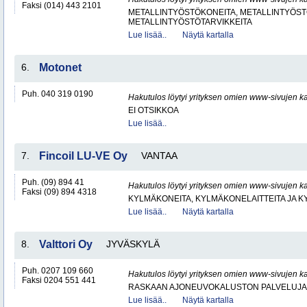
Faksi (014) 443 2101
METALLINTYÖSTÖKONEITA, METALLINTYÖSTÖ
METALLINTYÖSTÖTARVIKKEITA
Lue lisää..
Näytä kartalla
6.
Motonet
Puh. 040 319 0190
Hakutulos löytyi yrityksen omien www-sivujen ka
EI OTSIKKOA
Lue lisää..
7.
Fincoil LU-VE Oy
VANTAA
Puh. (09) 894 41
Hakutulos löytyi yrityksen omien www-sivujen ka
Faksi (09) 894 4318
KYLMÄKONEITA, KYLMÄKONELAITTEITA JA
Lue lisää..
Näytä kartalla
8.
Valttori Oy
JYVÄSKYLÄ
Puh. 0207 109 660
Hakutulos löytyi yrityksen omien www-sivujen ka
Faksi 0204 551 441
RASKAAN AJONEUVOKALUSTON PALVELUJA
Lue lisää..
Näytä kartalla