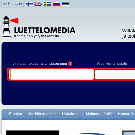
Kirjaudu
Valta
ja te
Kotimainen yrityshakemisto
Toimiala
, hakusana, yrityksen nimi
?
Alue
, kunta, osoite
Etusivu
Markkinapaikka
Hakukone
Mainosta täällä
Kunnat & 