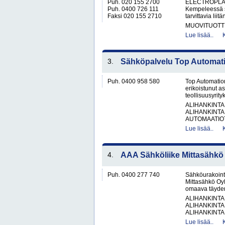
Puh. 020 155 2700
ELECTROPLAST
Puh. 0400 726 111
Kempeleessä si
Faksi 020 155 2710
tarvittavia liit
MUOVITUOTT
Lue lisää..
3.
Sähköpalvelu Top Automat
Puh. 0400 958 580
Top Automation
erikoistunut as
teollisuusyrity
ALIHANKINTA
ALIHANKINTA
AUTOMAATIOT
Lue lisää..
4.
AAA Sähköliike Mittasähkö
Puh. 0400 277 740
Sähköurakoint
Mittasähkö OyM
omaava täyden 
ALIHANKINTA
ALIHANKINTA
ALIHANKINTA
Lue lisää..