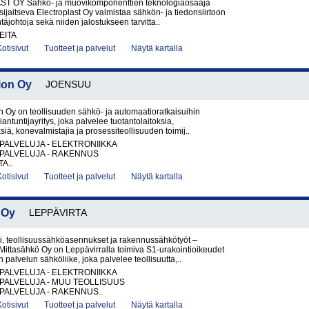
 OY Sähkö- ja muovikomponenttien teknologiaosaaja
jaitseva Electroplast Oy valmistaa sähkön- ja tiedonsiirtoon
äntäjohtoja sekä niiden jalostukseen tarvitta..
EITA
Kotisivut
Tuotteet ja palvelut
Näytä kartalla
ion Oy
JOENSUU
 Oy on teollisuuden sähkö- ja automaatioratkaisuihin
iantuntijayritys, joka palvelee tuotantolaitoksia,
ksiä, konevalmistajia ja prosessiteollisuuden toimij..
PALVELUJA - ELEKTRONIIKKA
PALVELUJA - RAKENNUS
A..
Kotisivut
Tuotteet ja palvelut
Näytä kartalla
 Oy
LEPPÄVIRTA
i, teollisuussähköasennukset ja rakennussähkötyöt –
ittasähkö Oy on Leppävirralla toimiva S1-urakointioikeudet
palvelun sähköliike, joka palvelee teollisuutta,..
PALVELUJA - ELEKTRONIIKKA
PALVELUJA - MUU TEOLLISUUS
PALVELUJA - RAKENNUS..
Kotisivut
Tuotteet ja palvelut
Näytä kartalla