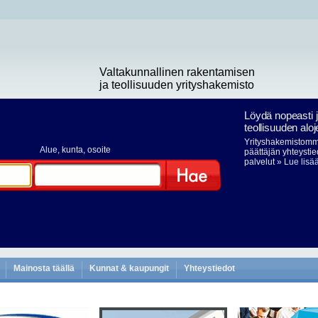
Valtakunnallinen rakentamisen
ja teollisuuden yrityshakemisto
Löydä nopeasti 
teollisuuden aloj
Yrityshakemistomme
Alue
, kunta, osoite
päättäjän yhteystie
palvelut
» Lue lisä
Hae
Mainosta täällä
Kunnat & kaupungit
Yhteystiedot