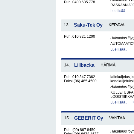
Puh. 0400 635 778
RASKAAN AJ
Lue lisää..
13.
Saku-Tek Oy
KERAVA
Puh. 010 821 1200
Hakutulos löyt
AUTOMAATIO
Lue lisää..
14.
Lillbacka
HÄRMÄ
Puh. 010 347 7362
laitekuljetus, 
Faksi (06) 485 4500
konekuljetuks
Hakutulos löyt
KULJETUSPA
LOGISTIIKKA
Lue lisää..
15.
GEBERIT Oy
VANTAA
Puh. (09) 867 8450
Hakutulos löyt