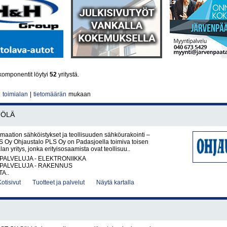
omponentit löytyi
52
yritystä.
|
toimialan
|
tietomäärän
mukaan
TÖLÄ
maation sähköistykset ja teollisuuden sähköurakointi –
S Oy Ohjaustalo PLS Oy on Padasjoella toimiva toisen
n yritys, jonka erityisosaamista ovat teollisuu..
PALVELUJA - ELEKTRONIIKKA
PALVELUJA - RAKENNUS
A..
Kotisivut
Tuotteet ja palvelut
Näytä kartalla