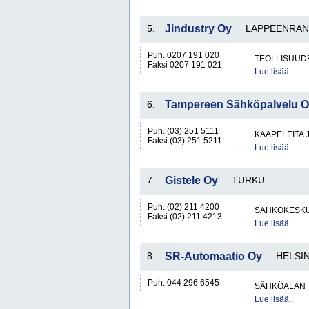
5.
Jindustry Oy
LAPPEENRAN
Puh. 0207 191 020
TEOLLISUUD
Faksi 0207 191 021
Lue lisää..
6.
Tampereen Sähköpalvelu 
Puh. (03) 251 5111
KAAPELEITA 
Faksi (03) 251 5211
Lue lisää..
7.
Gistele Oy
TURKU
Puh. (02) 211 4200
SÄHKÖKESKUK
Faksi (02) 211 4213
Lue lisää..
8.
SR-Automaatio Oy
HELSIN
Puh. 044 296 6545
SÄHKÖALAN 
Lue lisää..