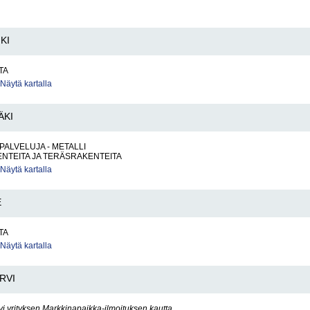
KI
TA
Näytä kartalla
ÄKI
PALVELUJA - METALLI
NTEITA JA TERÄSRAKENTEITA
Näytä kartalla
E
TA
Näytä kartalla
RVI
yi yrityksen Markkinapaikka-ilmoituksen kautta