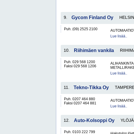
9.
Gycom Finland Oy
HELSIN
Puh. (09) 2525 2100
AUTOMAATIO
Lue lisää..
10.
Riihimäen vankila
RIIHIM
Puh. 029 568 1200
ALIHANKINTA
Faksi 029 568 1206
METALLIRAKE
Lue lisää..
11.
Tekno-Tikka Oy
TAMPER
Puh. 0207 464 880
AUTOMAATIO
Faksi 0207 464 881
Lue lisää..
12.
Auto-Kolsoppi Oy
YLÖJÄ
Puh. 0103 222 799
Hakutulos löyt