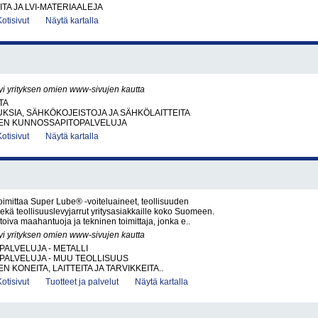
ITA JA LVI-MATERIAALEJA
Kotisivut
Näytä kartalla
yi yrityksen omien www-sivujen kautta
TA
SIA, SÄHKÖKOJEISTOJA JA SÄHKÖLAITTEITA
EN KUNNOSSAPITOPALVELUJA
Kotisivut
Näytä kartalla
imittaa Super Lube® -voiteluaineet, teollisuuden
sekä teollisuuslevyjarrut yritysasiakkaille koko Suomeen.
iva maahantuoja ja tekninen toimittaja, jonka e..
yi yrityksen omien www-sivujen kautta
PALVELUJA - METALLI
PALVELUJA - MUU TEOLLISUUS
 KONEITA, LAITTEITA JA TARVIKKEITA..
Kotisivut
Tuotteet ja palvelut
Näytä kartalla