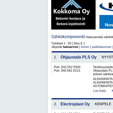
Sähkökomponentit
Hakusanalla sähkök
Tulokset 1 - 50 | Sivu
1
2
Järjestä
hakuarvon
|
nimen
|
paikkakunnan
1.
Ohjaustalo PLS Oy
NYYS
Puh. (03) 552 5500
Teollisuusauto
Puh. 040 581 6313
Ohjaustalo PL
polven sähköala
ALIHANKINTA
ALIHANKINTA
AUTOMAATIOT
Lue lisää..
2.
Electroplast Oy
KEMPELE