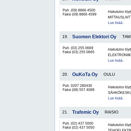
Puh. (09) 8866 4500
Hakutulos löyt
Faksi (09) 8866 4599
MITTAUSLAIT
Lue lisää..
19.
Suomen Elektori Oy
TAM
Puh. (03) 255 0669
Hakutulos löyt
Faksi (03) 255 0665
ELEKTRONII
Lue lisää..
20.
OuKoTa Oy
OULU
Puh. 0207 280430
Hakutulos löyt
Faksi (08) 557 4089
SÄHKÖKESKUK
Lue lisää..
21.
Trafomic Oy
RAISIO
Puh. (02) 437 5000
Hakutulos löyt
Faksi (02) 437 5050
TEHOELEKTR