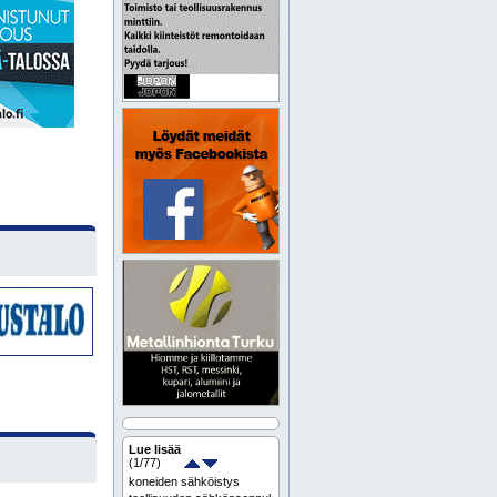
Lue lisää
(
1
/77)
koneiden sähköistys