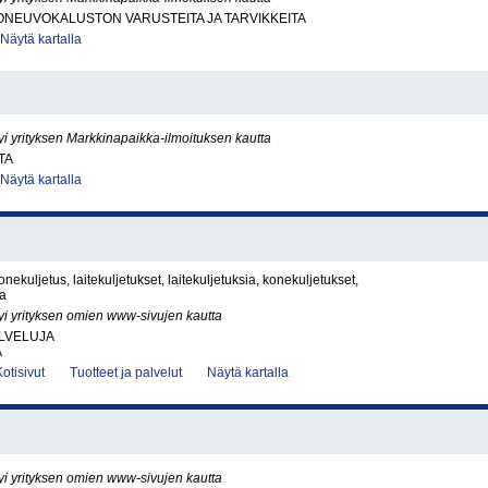
ONEUVOKALUSTON VARUSTEITA JA TARVIKKEITA
Näytä kartalla
yi yrityksen Markkinapaikka-ilmoituksen kautta
TA
Näytä kartalla
konekuljetus, laitekuljetukset, laitekuljetuksia, konekuljetukset,
ia
yi yrityksen omien www-sivujen kautta
LVELUJA
A
Kotisivut
Tuotteet ja palvelut
Näytä kartalla
yi yrityksen omien www-sivujen kautta