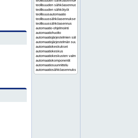
teollisuuden sähköasennukset
teollisuuden sähköasennus
teollisuuden sähkötyöt
teollisuusautomaatio
teollisuussähköasennukset
teollisuussähköasennus
automaatio-ohjelmointi
automaatiohuolto
automaatiojärjestelmien sähköistys
automaatiojärjestelmän suunnittelu
automaatiokeskukset
automaatiokeskus
automaatiokeskusten valmistus
automaatiokomponentit
automaatiosuunnittelu
automaatiosähköasennukset
automaatiosähköasennus
keskusvalmistus
ohjauskeskukset
ohjauskeskus
ohjauskeskusten valmistus
plc-ohjelmointi
sähköasennusten muutostyöt
sähköjärjestelmien huolto
sähkökeskusten valmistus
sähkövikojen korjaus
teollisuuden sähköhuolto
teollisuuden sähköistys
teollisuuden sähkökunnossapito
teollisuuden sähkösuunnittelu