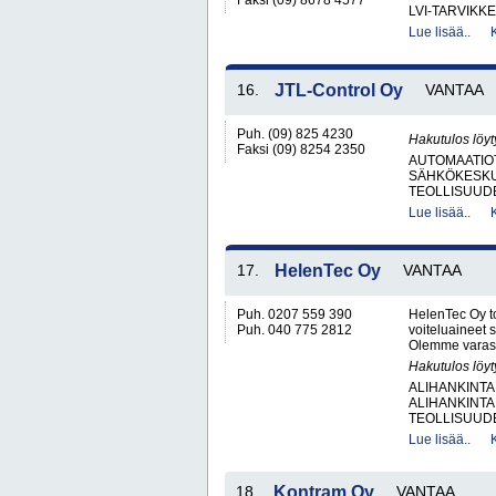
Faksi (09) 8678 4577
LVI-TARVIKKE
Lue lisää..
16.
JTL-Control Oy
VANTAA
Puh. (09) 825 4230
Hakutulos löyt
Faksi (09) 8254 2350
AUTOMAATIO
SÄHKÖKESKUK
TEOLLISUUD
Lue lisää..
17.
HelenTec Oy
VANTAA
Puh. 0207 559 390
HelenTec Oy to
Puh. 040 775 2812
voiteluaineet 
Olemme varasto
Hakutulos löyt
ALIHANKINTA
ALIHANKINTA
TEOLLISUUDEN
Lue lisää..
18.
Kontram Oy
VANTAA