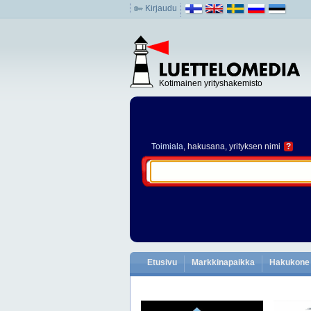
Kirjaudu
Kotimainen yrityshakemisto
Toimiala
, hakusana, yrityksen nimi
?
Etusivu
Markkinapaikka
Hakukone