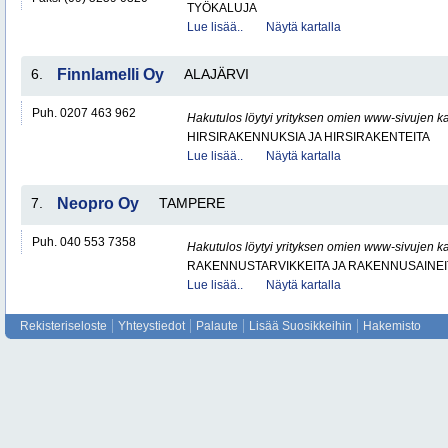
TYÖKALUJA
Lue lisää..
Näytä kartalla
6.
Finnlamelli Oy
ALAJÄRVI
Puh. 0207 463 962
Hakutulos löytyi yrityksen omien www-sivujen ka
HIRSIRAKENNUKSIA JA HIRSIRAKENTEITA
Lue lisää..
Näytä kartalla
7.
Neopro Oy
TAMPERE
Puh. 040 553 7358
Hakutulos löytyi yrityksen omien www-sivujen ka
RAKENNUSTARVIKKEITA JA RAKENNUSAINEI
Lue lisää..
Näytä kartalla
Rekisteriseloste
Yhteystiedot
Palaute
Lisää Suosikkeihin
Hakemisto