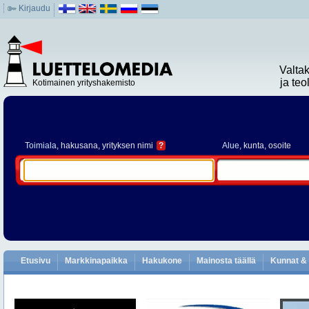
Kirjaudu
Valta
ja te
Kotimainen yrityshakemisto
Toimiala
, hakusana, yrityksen nimi
?
Alue
, kunta, osoite
Etusivu
Markkinapaikka
Hakukone
Mainosta täällä
Kunnat & 