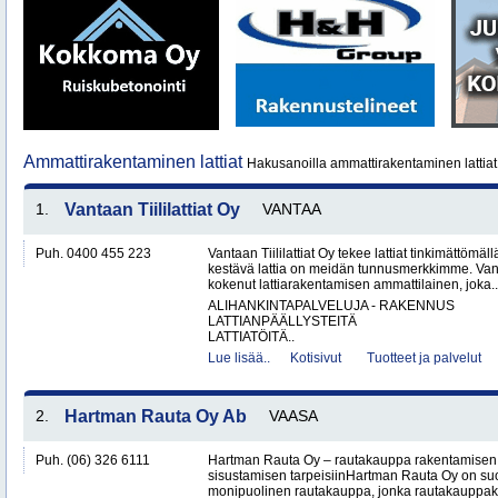
Ammattirakentaminen lattiat
Hakusanoilla ammattirakentaminen lattiat 
1.
Vantaan Tiililattiat Oy
VANTAA
Puh. 0400 455 223
Vantaan Tiililattiat Oy tekee lattiat tinkimättömäl
kestävä lattia on meidän tunnusmerkkimme. Vanta
kokenut lattiarakentamisen ammattilainen, joka..
ALIHANKINTAPALVELUJA - RAKENNUS
LATTIANPÄÄLLYSTEITÄ
LATTIATÖITÄ..
Lue lisää..
Kotisivut
Tuotteet ja palvelut
2.
Hartman Rauta Oy Ab
VAASA
Puh. (06) 326 6111
Hartman Rauta Oy – rautakauppa rakentamisen, 
sisustamisen tarpeisiinHartman Rauta Oy on su
monipuolinen rautakauppa, jonka rautakauppak