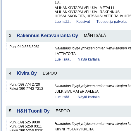
18..
ALIHANKINTAPALVELUJA - METALLI
ALIHANKINTAPALVELUJA - RAKENNUS
HITSAUSKONEITA, HITSAUSLAITTEITA JA HIT
Lue lisää..
Kotisivut
Tuotteet ja palvelut
3.
Rakennus Keravanranta Oy
MÄNTSÄLÄ
Puh. 040 553 3081
Hakutulos löytyi yrityksen omien www-sivujen ka
LATTIATÖITÄ
Lue lisää..
Näytä kartalla
4.
Kivira Oy
ESPOO
Puh. (09) 774 2720
Hakutulos löytyi yrityksen omien www-sivujen ka
Faksi (09) 7742 7212
JULKISIVUMATERIAALEJA
Lue lisää..
Näytä kartalla
5.
H&H Tuonti Oy
ESPOO
Puh. (09) 525 9030
Hakutulos löytyi yrityksen omien www-sivujen ka
Puh. (09) 5259 0311
KIINNITYSTARVIKKEITA
Faksi (09) 5259 0320