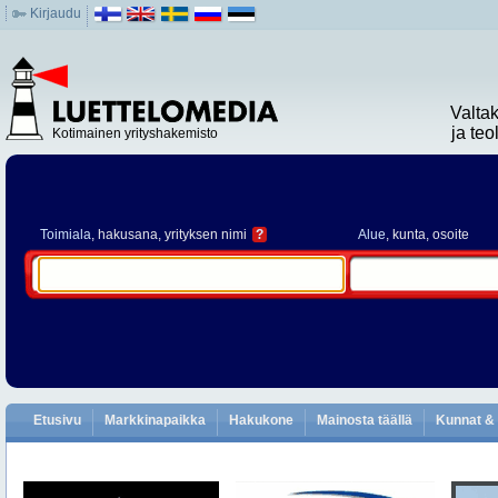
Kirjaudu
Valta
ja te
Kotimainen yrityshakemisto
Toimiala
, hakusana, yrityksen nimi
?
Alue
, kunta, osoite
Etusivu
Markkinapaikka
Hakukone
Mainosta täällä
Kunnat & 