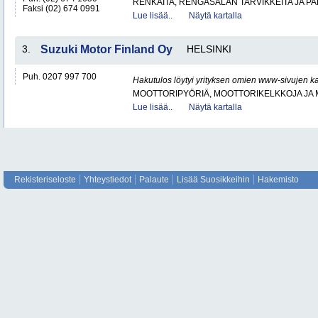
RENKAITA, RENGASALAN TARVIKKEITA JA P
Faksi (02) 674 0991
Lue lisää..
Näytä kartalla
3.
Suzuki Motor Finland Oy
HELSINKI
Puh. 0207 997 700
Hakutulos löytyi yrityksen omien www-sivujen ka
MOOTTORIPYÖRIÄ, MOOTTORIKELKKOJA JA
Lue lisää..
Näytä kartalla
Rekisteriseloste
Yhteystiedot
Palaute
Lisää Suosikkeihin
Hakemisto