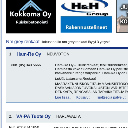
Nm grey renkaat
Hakusanoilla nm grey renkaat löytyi
3
yritystä.
1.
Ham-Re Oy
NEUVOTON
Puh. (05) 343 5666
Ham-Re Oy – Trukkirenkaat, teollisuusrenkaat, 
Haminasta koko Suomeen Ham-Re Oy perustett
kasvaneisiin rengastarpeisiin. Ham-Re Oy on
Lukittu hakusana
Renkaat
MAARAKENNUSKONEITA JA MAANSIIRTOKON
RASKAAN AJONEUVOKALUSTON VARUSTEITA
RENKAITA, RENGASALAN TARVIKKEITA JA P
Lue lisää..
Kotisivut
Tuotteet ja palvelut
2.
VA-PA Tuote Oy
HARJAVALTA
Puh. (02) 674 1650