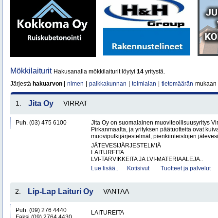
Mökkilaiturit
Hakusanalla mökkilaiturit löytyi
14
yritystä.
Järjestä
hakuarvon
|
nimen
|
paikkakunnan
|
toimialan
|
tietomäärän
mukaan
1.
Jita Oy
VIRRAT
Puh. (03) 475 6100
Jita Oy on suomalainen muoviteollisuusyritys Virr
Pirkanmaalta, ja yrityksen päätuotteita ovat kuiv
muoviputkijärjestelmät, pienkiinteistöjen jätevesi
JÄTEVESIJÄRJESTELMIÄ
LAITUREITA
LVI-TARVIKKEITA JA LVI-MATERIAALEJA..
Lue lisää..
Kotisivut
Tuotteet ja palvelut
2.
Lip-Lap Laituri Oy
VANTAA
Puh. (09) 276 4440
LAITUREITA
Faksi (09) 2764 4430