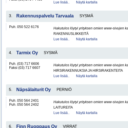
Lue lisää..
Näytä kartalla
3.
Rakennuspalvelu Tarvaala
SYSMÄ
Puh. 050 522 6176
Hakutulos löytyi yrityksen omien www-sivujen ka
RAKENNUSLIIKKEITÄ
Lue lisää..
Näytä kartalla
4.
Tarmix Oy
SYSMÄ
Puh. (03) 717 6606
Hakutulos löytyi yrityksen omien www-sivujen ka
Faksi (03) 717 6607
HIRSIRAKENNUKSIA JA HIRSIRAKENTEITA
Lue lisää..
Näytä kartalla
5.
Näpsälaiturit Oy
PERNIÖ
Puh. 050 564 2401
Hakutulos löytyi yrityksen omien www-sivujen ka
Puh. 050 564 2402
LAITUREITA
Lue lisää..
Näytä kartalla
6.
Finn Ruoppaus Oy
VIRRAT