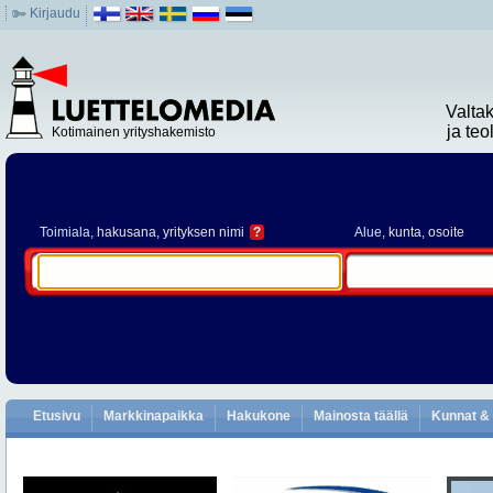
Kirjaudu
Valta
ja te
Kotimainen yrityshakemisto
Toimiala
, hakusana, yrityksen nimi
?
Alue
, kunta, osoite
Etusivu
Markkinapaikka
Hakukone
Mainosta täällä
Kunnat & 