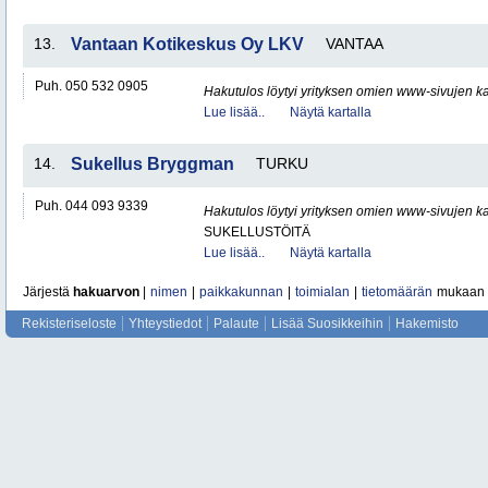
13.
Vantaan Kotikeskus Oy LKV
VANTAA
Puh. 050 532 0905
Hakutulos löytyi yrityksen omien www-sivujen ka
Lue lisää..
Näytä kartalla
14.
Sukellus Bryggman
TURKU
Puh. 044 093 9339
Hakutulos löytyi yrityksen omien www-sivujen ka
SUKELLUSTÖITÄ
Lue lisää..
Näytä kartalla
Järjestä
hakuarvon
|
nimen
|
paikkakunnan
|
toimialan
|
tietomäärän
mukaan
Rekisteriseloste
Yhteystiedot
Palaute
Lisää Suosikkeihin
Hakemisto