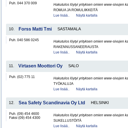
Puh. 044 370 009
Hakutulos löytyi yrityksen omien www-sivujen ka
ROMUA JA ROMULIIKKEITÄ
Lue lisää..
Näytä kartalla
10.
Forss Matti Tmi
SASTAMALA
Puh. 040 586 0245
Hakutulos löytyi yrityksen omien www-sivujen ka
RAKENNUSSANEERAUSTA
Lue lisää..
Näytä kartalla
11.
Virtasen Moottori Oy
SALO
Puh. (02) 775 11
Hakutulos löytyi yrityksen omien www-sivujen ka
TYÖKALUJA
Lue lisää..
Näytä kartalla
12.
Sea Safety Scandinavia Oy Ltd
HELSINKI
Puh. (09) 454 4600
Hakutulos löytyi yrityksen omien www-sivujen ka
Faksi (09) 454 4300
SUKELLUSTÖITÄ
Lue lisää..
Näytä kartalla