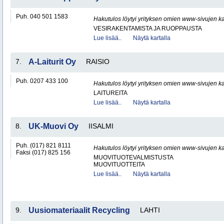
Puh. 040 501 1583
Hakutulos löytyi yrityksen omien www-sivujen ka
VESIRAKENTAMISTA JA RUOPPAUSTA
Lue lisää..
Näytä kartalla
7.
A-Laiturit Oy
RAISIO
Puh. 0207 433 100
Hakutulos löytyi yrityksen omien www-sivujen ka
LAITUREITA
Lue lisää..
Näytä kartalla
8.
UK-Muovi Oy
IISALMI
Puh. (017) 821 8111
Hakutulos löytyi yrityksen omien www-sivujen ka
Faksi (017) 825 156
MUOVITUOTEVALMISTUSTA
MUOVITUOTTEITA
Lue lisää..
Näytä kartalla
9.
Uusiomateriaalit Recycling
LAHTI