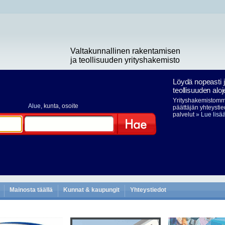
Valtakunnallinen rakentamisen
ja teollisuuden yrityshakemisto
Löydä nopeasti 
teollisuuden aloj
Yrityshakemistomme
Alue
, kunta, osoite
päättäjän yhteystie
palvelut
» Lue lisä
Hae
Mainosta täällä
Kunnat & kaupungit
Yhteystiedot