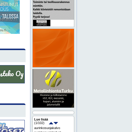
Lue lisää
(
1
/102)
aurinkosuojakalvo