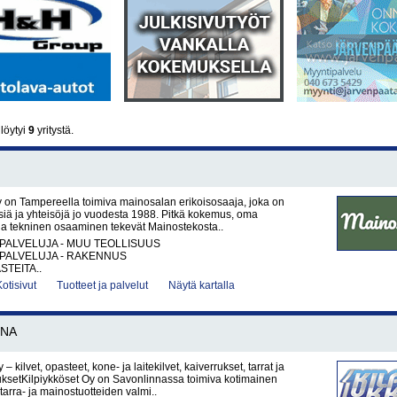
löytyi
9
yritystä.
 on Tampereella toimiva mainosalan erikoisosaaja, joka on
yksiä ja yhteisöjä jo vuodesta 1988. Pitkä kokemus, oma
aja tekninen osaaminen tekevät Mainostekosta..
PALVELUJA - MUU TEOLLISUUS
PALVELUJA - RAKENNUS
STEITA..
Kotisivut
Tuotteet ja palvelut
Näytä kartalla
NNA
 – kilvet, opasteet, kone- ja laitekilvet, kaiverrukset, tarrat ja
ksetKilpiykköset Oy on Savonlinnassa toimiva kotimainen
, tarra- ja mainostuotteiden valmi..