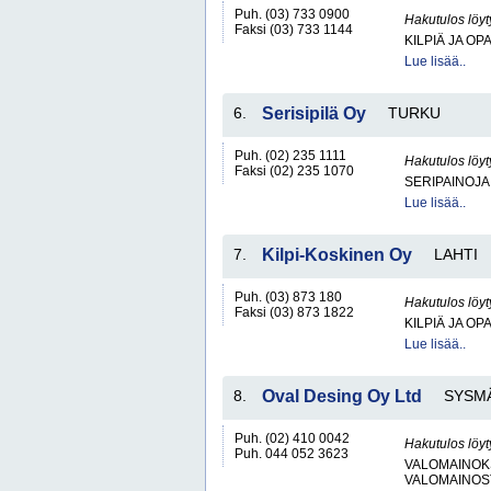
Puh. (03) 733 0900
Hakutulos löyt
Faksi (03) 733 1144
KILPIÄ JA OP
Lue lisää..
6.
Serisipilä Oy
TURKU
Puh. (02) 235 1111
Hakutulos löyt
Faksi (02) 235 1070
SERIPAINOJA
Lue lisää..
7.
Kilpi-Koskinen Oy
LAHTI
Puh. (03) 873 180
Hakutulos löyt
Faksi (03) 873 1822
KILPIÄ JA OP
Lue lisää..
8.
Oval Desing Oy Ltd
SYSM
Puh. (02) 410 0042
Hakutulos löyt
Puh. 044 052 3623
VALOMAINOK
VALOMAINOS