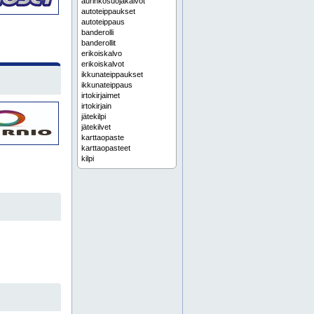
aurinkosuojakalvot
autoteippaukset
autoteippaus
banderolli
banderollit
erikoiskalvo
erikoiskalvot
ikkunateippaukset
ikkunateippaus
irtokirjaimet
irtokirjain
jätekilpi
jätekilvet
karttaopaste
karttaopasteet
kilpi
kilpiä
kilvet
kyltit
kylttejä
kyltti
laserkaiverrukset
laserkaiverrus
lasermerkinnät
lasermerkintä
lattiamerkinnät
lattiamerkintä
liikennemerkit
liikennemerkki
logokilpi