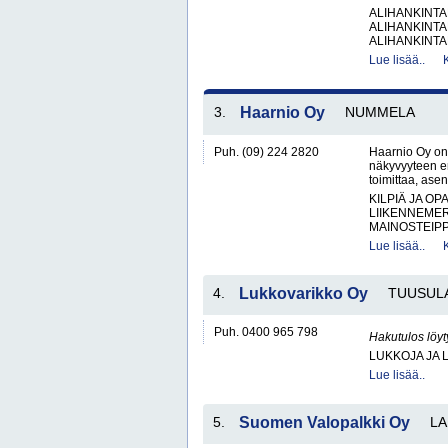
ALIHANKINTA
ALIHANKINTA
ALIHANKINTA
Lue lisää..
3.
Haarnio Oy
NUMMELA
Puh. (09) 224 2820
Haarnio Oy on 
näkyvyyteen er
toimittaa, ase
KILPIÄ JA OP
LIIKENNEME
MAINOSTEIPP
Lue lisää..
4.
Lukkovarikko Oy
TUUSUL
Puh. 0400 965 798
Hakutulos löyt
LUKKOJA JA 
Lue lisää..
5.
Suomen Valopalkki Oy
LA