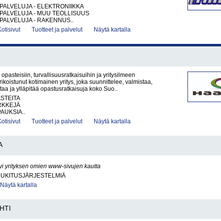
PALVELUJA - ELEKTRONIIKKA
PALVELUJA - MUU TEOLLISUUS
PALVELUJA - RAKENNUS..
Kotisivut
Tuotteet ja palvelut
Näytä kartalla
opasteisiin, turvallisuusratkaisuihin ja yritysilmeen
ikoistunut kotimainen yritys, joka suunnittelee, valmistaa,
ntaa ja ylläpitää opastusratkaisuja koko Suo..
ASTEITA
RKKEJÄ
AUKSIA..
Kotisivut
Tuotteet ja palvelut
Näytä kartalla
A
yi yrityksen omien www-sivujen kautta
LUKITUSJÄRJESTELMIÄ
Näytä kartalla
HTI