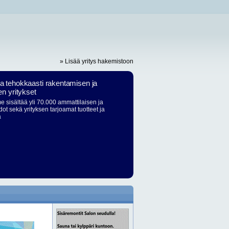
» Lisää yritys hakemistoon
ja tehokkaasti rakentamisen ja
en yritykset
 sisältää yli 70.000 ammattilaisen ja
dot sekä yrityksen tarjoamat tuotteet ja
ä