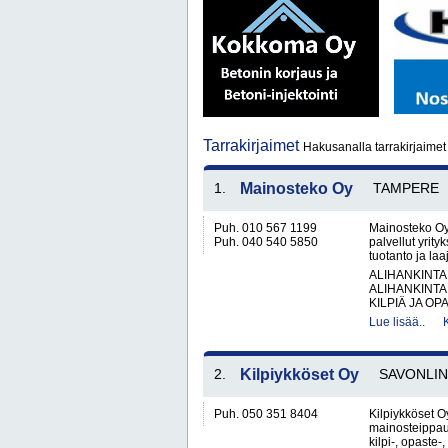
Tarrakirjaimet
Hakusanalla tarrakirjaimet 
1.
Mainosteko Oy
TAMPERE
Puh. 010 567 1199
Mainosteko Oy
Puh. 040 540 5850
palvellut yrit
tuotanto ja la
ALIHANKINTA
ALIHANKINTA
KILPIÄ JA OPA
Lue lisää..
2.
Kilpiykköset Oy
SAVONLI
Puh. 050 351 8404
Kilpiykköset Oy
mainosteippau
kilpi-, opaste-