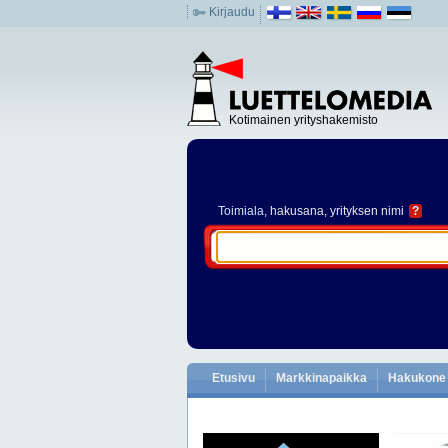
Kirjaudu
Kotimainen yrityshakemisto
Toimiala
, hakusana, yrityksen nimi
?
Etusivu
Markkinapaikka
Hakukone