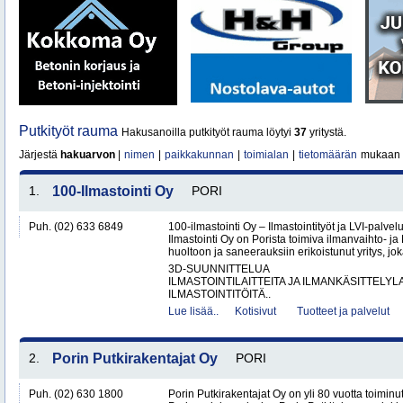
Putkityöt rauma
Hakusanoilla putkityöt rauma löytyi
37
yritystä.
Järjestä
hakuarvon
|
nimen
|
paikkakunnan
|
toimialan
|
tietomäärän
mukaan
1.
100-Ilmastointi Oy
PORI
Puh. (02) 633 6849
100-ilmastointi Oy – Ilmastointityöt ja LVI-palvel
Ilmastointi Oy on Porista toimiva ilmanvaihto- ja 
huoltoon ja saneerauksiin erikoistunut yritys, jok
3D-SUUNNITTELUA
ILMASTOINTILAITTEITA JA ILMANKÄSITTELYLA
ILMASTOINTITÖITÄ..
Lue lisää..
Kotisivut
Tuotteet ja palvelut
2.
Porin Putkirakentajat Oy
PORI
Puh. (02) 630 1800
Porin Putkirakentajat Oy on yli 80 vuotta toiminut