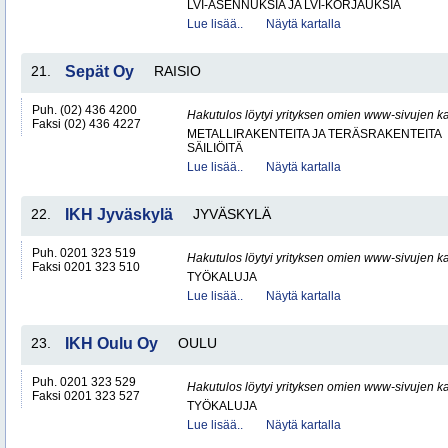
LVI-ASENNUKSIA JA LVI-KORJAUKSIA
Lue lisää..
Näytä kartalla
21.
Sepät Oy
RAISIO
Puh. (02) 436 4200
Hakutulos löytyi yrityksen omien www-sivujen ka
Faksi (02) 436 4227
METALLIRAKENTEITA JA TERÄSRAKENTEITA
SÄILIÖITÄ
Lue lisää..
Näytä kartalla
22.
IKH Jyväskylä
JYVÄSKYLÄ
Puh. 0201 323 519
Hakutulos löytyi yrityksen omien www-sivujen ka
Faksi 0201 323 510
TYÖKALUJA
Lue lisää..
Näytä kartalla
23.
IKH Oulu Oy
OULU
Puh. 0201 323 529
Hakutulos löytyi yrityksen omien www-sivujen ka
Faksi 0201 323 527
TYÖKALUJA
Lue lisää..
Näytä kartalla