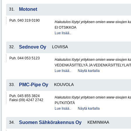
31.
Motonet
Puh. 040 319 0190
Hakutulos löytyi yrityksen omien www-sivujen ka
EI OTSIKKOA
Lue lisää..
32.
Sednove Oy
LOVIISA
Puh. 044 053 5123
Hakutulos löytyi yrityksen omien www-sivujen ka
VEDENKÄSITTELYÄ JA VEDENKÄSITTELYLAIT
Lue lisää..
Näytä kartalla
33.
PMC-Pipe Oy
KOUVOLA
Puh. 045 855 3824
Hakutulos löytyi yrityksen omien www-sivujen ka
Faksi (09) 4247 2742
PUTKITÖITÄ
Lue lisää..
Näytä kartalla
34.
Suomen Sähkörakennus Oy
KEMINMAA