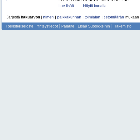
LVI-TARVIKKEITA JA LVI-MATERIAALEJA
Lue lisää..
Näytä kartalla
Järjestä
hakuarvon
|
nimen
|
paikkakunnan
|
toimialan
|
tietomäärän
mukaan
Rekisteriseloste
Yhteystiedot
Palaute
Lisää Suosikkeihin
Hakemisto