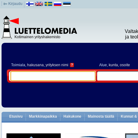
Kirjaudu
Valta
ja te
Kotimainen yrityshakemisto
Toimiala
, hakusana, yrityksen nimi
?
Alue
, kunta, osoite
Etusivu
Markkinapaikka
Hakukone
Mainosta täällä
Kunnat & 