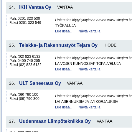
24.
IKH Vantaa Oy
VANTAA
Puh. 0201 323 530
Hakutulos löytyi yrityksen omien www-sivujen ka
Faksi 0201 323 549
TYÖKALUJA
Lue lisää..
Näytä kartalla
25.
Telakka- ja Rakennustyöt Tejara Oy
IHODE
Puh. (02) 823 6132
Hakutulos löytyi yrityksen omien www-sivujen ka
Puh. 0400 740 205
LAIVOJEN KUNNOSSAPITOPALVELUJA
Faksi (02) 823 6132
Lue lisää..
Näytä kartalla
26.
ULT Saneeraus Oy
VANTAA
Puh. (09) 790 100
Hakutulos löytyi yrityksen omien www-sivujen ka
Faksi (09) 790 300
LVI-ASENNUKSIA JA LVI-KORJAUKSIA
Lue lisää..
Näytä kartalla
27.
Uudenmaan Lämpötekniikka Oy
VANTAA