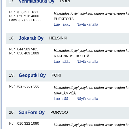
17.
Vehmasputki Oy
PORI
Puh. (02) 630 1880
Hakutulos löytyi yrityksen omien www-sivujen ka
Puh. 050 518 4000
PUTKITÖITÄ
Faksi (02) 630 1888
Lue lisää..
Näytä kartalla
18.
Jokarak Oy
HELSINKI
Puh. 044 5897485
Hakutulos löytyi yrityksen omien www-sivujen ka
Puh. 050 409 1009
RAKENNUSLIIKKEITÄ
Lue lisää..
Näytä kartalla
19.
Geoputki Oy
PORI
Puh. (02) 6309 500
Hakutulos löytyi yrityksen omien www-sivujen ka
MAALÄMPÖÄ
Lue lisää..
Näytä kartalla
20.
SanFors Oy
PORVOO
Puh. 010 322 1090
Hakutulos löytyi yrityksen omien www-sivujen ka