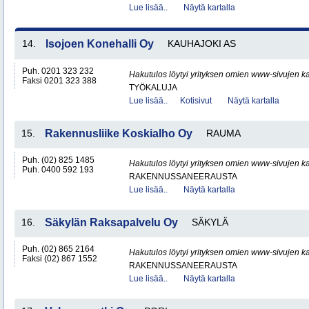
Lue lisää..
Näytä kartalla
14.
Isojoen Konehalli Oy
KAUHAJOKI AS
Puh. 0201 323 232
Hakutulos löytyi yrityksen omien www-sivujen ka
Faksi 0201 323 388
TYÖKALUJA
Lue lisää..
Kotisivut
Näytä kartalla
15.
Rakennusliike Koskialho Oy
RAUMA
Puh. (02) 825 1485
Hakutulos löytyi yrityksen omien www-sivujen ka
Puh. 0400 592 193
RAKENNUSSANEERAUSTA
Lue lisää..
Näytä kartalla
16.
Säkylän Raksapalvelu Oy
SÄKYLÄ
Puh. (02) 865 2164
Hakutulos löytyi yrityksen omien www-sivujen ka
Faksi (02) 867 1552
RAKENNUSSANEERAUSTA
Lue lisää..
Näytä kartalla