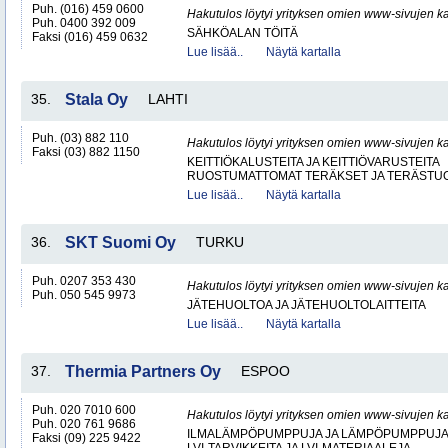
Puh. (016) 459 0600
Hakutulos löytyi yrityksen omien www-sivujen ka
Puh. 0400 392 009
SÄHKÖALAN TÖITÄ
Faksi (016) 459 0632
Lue lisää..
Näytä kartalla
35.
Stala Oy
LAHTI
Puh. (03) 882 110
Hakutulos löytyi yrityksen omien www-sivujen ka
Faksi (03) 882 1150
KEITTIÖKALUSTEITA JA KEITTIÖVARUSTEITA
RUOSTUMATTOMAT TERÄKSET JA TERÄSTU
Lue lisää..
Näytä kartalla
36.
SKT Suomi Oy
TURKU
Puh. 0207 353 430
Hakutulos löytyi yrityksen omien www-sivujen ka
Puh. 050 545 9973
JÄTEHUOLTOA JA JÄTEHUOLTOLAITTEITA
Lue lisää..
Näytä kartalla
37.
Thermia Partners Oy
ESPOO
Puh. 020 7010 600
Hakutulos löytyi yrityksen omien www-sivujen ka
Puh. 020 761 9686
ILMALÄMPÖPUMPPUJA JA LÄMPÖPUMPPUJ
Faksi (09) 225 9422