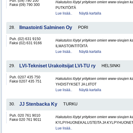
Puh. (09) 790 100
Hakutulos löytyi yrityksen omien www-sivujen ka
Faksi (09) 790 300
PUTKITÖITÄ
Lue lisää..
Näytä kartalla
28.
Ilmastointi Salminen Oy
PORI
Puh. (02) 631 9150
Hakutulos löytyi yrityksen omien www-sivujen ka
Faksi (02) 631 9166
ILMASTOINTITÖITÄ
Lue lisää..
Näytä kartalla
29.
LVI-Tekniset Urakoitsijat LVI-TU ry
HELSINKI
Puh. 0207 435 750
Hakutulos löytyi yrityksen omien www-sivujen ka
Faksi 0207 435 751
YHDISTYKSET JA LIITOT
Lue lisää..
Näytä kartalla
30.
JJ Stenbacka Ky
TURKU
Puh. 020 761 9010
Hakutulos löytyi yrityksen omien www-sivujen ka
Faksi 020 761 9011
KYLPYHUONEKALUSTEITA JA KYLPYHUONET
Lue lisää..