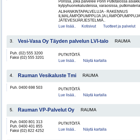
Porissa, joka palvelee Porin Putkitalossa asiakka
kylpyhuonekalusteissa, varaosissa, putkimateria
ALIHANKINTAPALVELUJA - RAKENNUS
ILMALÄMPÖPUMPPUJA JA LÄMPÖPUMPPUJ
JÄTEVESIJÄRJESTELMIÄ..
Lue lisää..
Kotisivut
Tuotteet ja palvelut
3.
Vesi-Vasa Oy Täyden palvelun LVI-talo
RAUMA
Puh. (02) 555 3200
PUTKITÖITÄ
Faksi (02) 555 3201
Lue lisää..
Näytä kartalla
4.
Rauman Vesikaluste Tmi
RAUMA
Puh. 0400 698 503
PUTKITÖITÄ
Lue lisää..
Näytä kartalla
5.
Rauman VP-Palvelut Oy
RAUMA
Puh. 0400 801 313
PUTKITÖITÄ
Puh. 0400 401 855
Lue lisää..
Näytä kartalla
Faksi (02) 822 4252