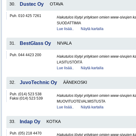
30.
Dustec Oy
OTAVA
Puh. 010 425 7261
Hakutulos löytyi yrityksen omien www-sivujen ka
SUODATTIMIA
Lue lisää..
Näytä kartalla
31.
BestGlass Oy
NIVALA
Puh. 044 4423 200
Hakutulos löytyi yrityksen omien www-sivujen ka
LASITUSTÖITÄ
Lue lisää..
Näytä kartalla
32.
JuvoTechnic Oy
ÄÄNEKOSKI
Puh. (014) 523 538
Hakutulos löytyi yrityksen omien www-sivujen ka
Faksi (014) 523 539
MUOVITUOTEVALMISTUSTA
Lue lisää..
Näytä kartalla
33.
Indap Oy
KOTKA
Puh. (05) 218 4470
Hakutulos löytyi yrityksen omien www-sivujen ka