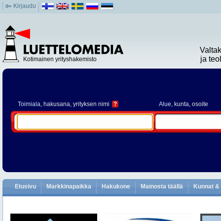
Kirjaudu
Valta
ja te
Kotimainen yrityshakemisto
Toimiala
, hakusana, yrityksen nimi
?
Alue
, kunta, osoite
Etusivu
Markkinapaikka
Hakukone
Mainosta täällä
Kunnat & 