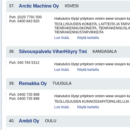
37.
Arctic Machine Oy
IISVESI
Puh. (0)20 7791 500
Hakutulos löytyi yrityksen omien www-sivujen ka
Puh. 0400 843 920
TEOLLISUUDEN KONEITA, LAITTEITA JA TARV
TIENRAKENNUSKONEITA, TIENRAKENNUSLAI
TIENRAKENNUSTARVIKKEITA
Lue lisää..
Näytä kartalla
38.
Siivouspalvelu ViherHöyry Tmi
KANGASALA
Puh. 040 764 5312
Hakutulos löytyi yrityksen omien www-sivujen ka
Lue lisää..
Näytä kartalla
39.
Remakka Oy
TUUSULA
Puh. 0400 735 998
Hakutulos löytyi yrityksen omien www-sivujen ka
Puh. 0400 735 998
TEOLLISUUDEN KUNNOSSAPITOPALVELUJA
Lue lisää..
Näytä kartalla
40.
Ambit Oy
OULU