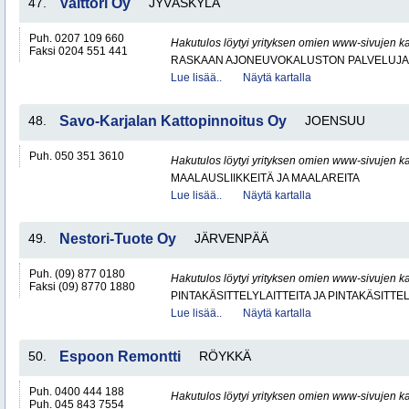
47.
Valttori Oy
JYVÄSKYLÄ
Puh. 0207 109 660
Hakutulos löytyi yrityksen omien www-sivujen ka
Faksi 0204 551 441
RASKAAN AJONEUVOKALUSTON PALVELUJA
Lue lisää..
Näytä kartalla
48.
Savo-Karjalan Kattopinnoitus Oy
JOENSUU
Puh. 050 351 3610
Hakutulos löytyi yrityksen omien www-sivujen ka
MAALAUSLIIKKEITÄ JA MAALAREITA
Lue lisää..
Näytä kartalla
49.
Nestori-Tuote Oy
JÄRVENPÄÄ
Puh. (09) 877 0180
Hakutulos löytyi yrityksen omien www-sivujen ka
Faksi (09) 8770 1880
PINTAKÄSITTELYLAITTEITA JA PINTAKÄSITTE
Lue lisää..
Näytä kartalla
50.
Espoon Remontti
RÖYKKÄ
Puh. 0400 444 188
Hakutulos löytyi yrityksen omien www-sivujen ka
Puh. 045 843 7554