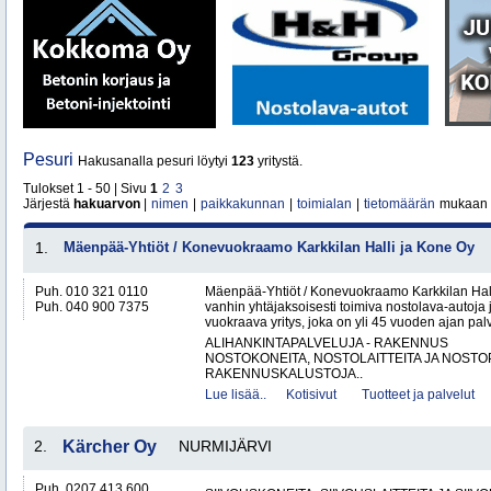
Pesuri
Hakusanalla pesuri löytyi
123
yritystä.
Tulokset 1 - 50 | Sivu
1
2
3
Järjestä
hakuarvon
|
nimen
|
paikkakunnan
|
toimialan
|
tietomäärän
mukaan
1.
Mäenpää-Yhtiöt / Konevuokraamo Karkkilan Halli ja Kone Oy
Puh. 010 321 0110
Mäenpää-Yhtiöt / Konevuokraamo Karkkilan Hal
Puh. 040 900 7375
vanhin yhtäjaksoisesti toimiva nostolava-autoja 
vuokraava yritys, joka on yli 45 vuoden ajan palv
ALIHANKINTAPALVELUJA - RAKENNUS
NOSTOKONEITA, NOSTOLAITTEITA JA NOST
RAKENNUSKALUSTOJA..
Lue lisää..
Kotisivut
Tuotteet ja palvelut
2.
Kärcher Oy
NURMIJÄRVI
Puh. 0207 413 600