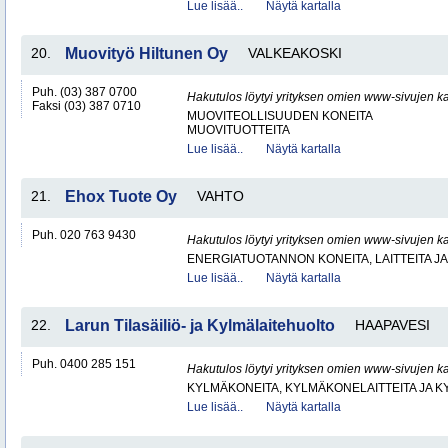
Lue lisää..
Näytä kartalla
20.
Muovityö Hiltunen Oy
VALKEAKOSKI
Puh. (03) 387 0700
Hakutulos löytyi yrityksen omien www-sivujen ka
Faksi (03) 387 0710
MUOVITEOLLISUUDEN KONEITA
MUOVITUOTTEITA
Lue lisää..
Näytä kartalla
21.
Ehox Tuote Oy
VAHTO
Puh. 020 763 9430
Hakutulos löytyi yrityksen omien www-sivujen ka
ENERGIATUOTANNON KONEITA, LAITTEITA JA
Lue lisää..
Näytä kartalla
22.
Larun Tilasäiliö- ja Kylmälaitehuolto
HAAPAVESI
Puh. 0400 285 151
Hakutulos löytyi yrityksen omien www-sivujen ka
KYLMÄKONEITA, KYLMÄKONELAITTEITA JA
Lue lisää..
Näytä kartalla