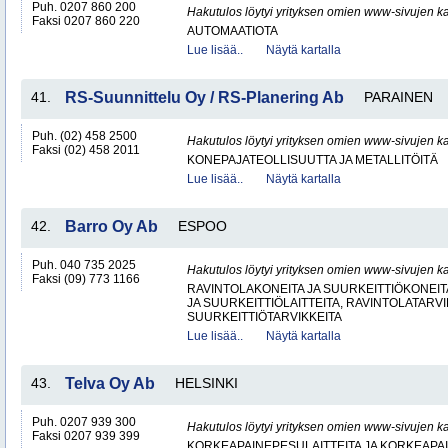
Puh. 0207 860 200
Hakutulos löytyi yrityksen omien www-sivujen ka
Faksi 0207 860 220
AUTOMAATIOTA
Lue lisää..
Näytä kartalla
41.
RS-Suunnittelu Oy / RS-Planering Ab
PARAINEN
Puh. (02) 458 2500
Hakutulos löytyi yrityksen omien www-sivujen ka
Faksi (02) 458 2011
KONEPAJATEOLLISUUTTA JA METALLITÖITÄ
Lue lisää..
Näytä kartalla
42.
Barro Oy Ab
ESPOO
Puh. 040 735 2025
Hakutulos löytyi yrityksen omien www-sivujen ka
Faksi (09) 773 1166
RAVINTOLAKONEITA JA SUURKEITTIÖKONEITA
JA SUURKEITTIÖLAITTEITA, RAVINTOLATARVI
SUURKEITTIÖTARVIKKEITA
Lue lisää..
Näytä kartalla
43.
Telva Oy Ab
HELSINKI
Puh. 0207 939 300
Hakutulos löytyi yrityksen omien www-sivujen ka
Faksi 0207 939 399
KORKEAPAINEPESULAITTEITA JA KORKEAPA