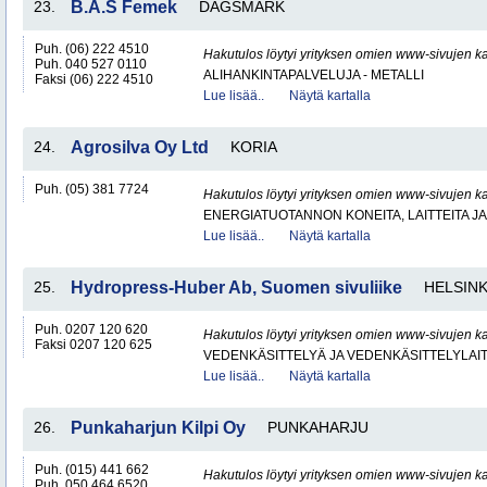
23.
B.A.S Femek
DAGSMARK
Puh. (06) 222 4510
Hakutulos löytyi yrityksen omien www-sivujen ka
Puh. 040 527 0110
ALIHANKINTAPALVELUJA - METALLI
Faksi (06) 222 4510
Lue lisää..
Näytä kartalla
24.
Agrosilva Oy Ltd
KORIA
Puh. (05) 381 7724
Hakutulos löytyi yrityksen omien www-sivujen ka
ENERGIATUOTANNON KONEITA, LAITTEITA JA
Lue lisää..
Näytä kartalla
25.
Hydropress-Huber Ab, Suomen sivuliike
HELSINK
Puh. 0207 120 620
Hakutulos löytyi yrityksen omien www-sivujen ka
Faksi 0207 120 625
VEDENKÄSITTELYÄ JA VEDENKÄSITTELYLAIT
Lue lisää..
Näytä kartalla
26.
Punkaharjun Kilpi Oy
PUNKAHARJU
Puh. (015) 441 662
Hakutulos löytyi yrityksen omien www-sivujen ka
Puh. 050 464 6520