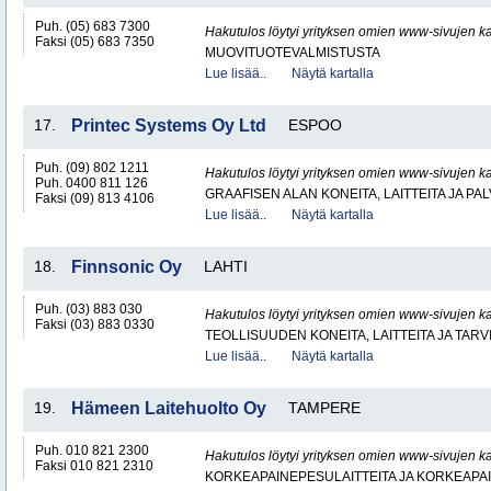
Puh. (05) 683 7300
Hakutulos löytyi yrityksen omien www-sivujen ka
Faksi (05) 683 7350
MUOVITUOTEVALMISTUSTA
Lue lisää..
Näytä kartalla
17.
Printec Systems Oy Ltd
ESPOO
Puh. (09) 802 1211
Hakutulos löytyi yrityksen omien www-sivujen ka
Puh. 0400 811 126
GRAAFISEN ALAN KONEITA, LAITTEITA JA PA
Faksi (09) 813 4106
Lue lisää..
Näytä kartalla
18.
Finnsonic Oy
LAHTI
Puh. (03) 883 030
Hakutulos löytyi yrityksen omien www-sivujen ka
Faksi (03) 883 0330
TEOLLISUUDEN KONEITA, LAITTEITA JA TARV
Lue lisää..
Näytä kartalla
19.
Hämeen Laitehuolto Oy
TAMPERE
Puh. 010 821 2300
Hakutulos löytyi yrityksen omien www-sivujen ka
Faksi 010 821 2310
KORKEAPAINEPESULAITTEITA JA KORKEAPA