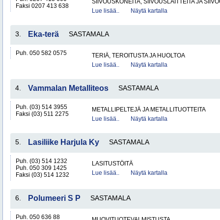
SIIVOUSKONEITA, SIIVOUSLAITTEITA JA SIIV
Faksi 0207 413 638
Lue lisää..
Näytä kartalla
3.
Eka-terä
SASTAMALA
Puh. 050 582 0575
TERIÄ, TEROITUSTA JA HUOLTOA
Lue lisää..
Näytä kartalla
4.
Vammalan Metalliteos
SASTAMALA
Puh. (03) 514 3955
METALLIPELTEJÄ JA METALLITUOTTEITA
Faksi (03) 511 2275
Lue lisää..
Näytä kartalla
5.
Lasiliike Harjula Ky
SASTAMALA
Puh. (03) 514 1232
LASITUSTÖITÄ
Puh. 050 309 1425
Lue lisää..
Näytä kartalla
Faksi (03) 514 1232
6.
Polumeeri S P
SASTAMALA
Puh. 050 636 88
MUOVITUOTEVALMISTUSTA