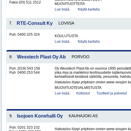
Faksi (03) 511 2512
MUOVITUOTTEITA
Lue lisää..
Näytä kartalla
7.
RTE-Consult Ky
LOVIISA
Puh. 0400 325 324
KOULUTUSTA
Lue lisää..
Näytä kartalla
8.
Wesstech Plast Oy Ab
PORVOO
Puh. (019) 543 156
Oy Wesstech Plast Ab on vuonna 1995 perustettu
Puh. 0400 253 544
joka myy ja markkinoi teollisuudelle lujitemuovis
kemiallisesti kestäviä säiliöitä, pesureita, haihdutt
Hakutulos löytyi yrityksen omien www-sivujen ka
MUOVITUOTEVALMISTUSTA
Lue lisää..
Kotisivut
Tuotteet ja palvelut
9.
Isojoen Konehalli Oy
KAUHAJOKI AS
Puh. 0201 323 232
Hakutulos löytyi yrityksen omien www-sivujen ka