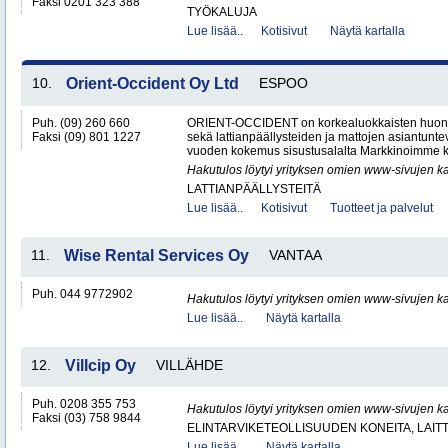
Faksi 0201 323 388
TYÖKALUJA
Lue lisää..
Kotisivut
Näytä kartalla
10.
Orient-Occident Oy Ltd
ESPOO
Puh. (09) 260 660
ORIENT-OCCIDENT on korkealuokkaisten huone
Faksi (09) 801 1227
sekä lattianpäällysteiden ja mattojen asiantunteva
vuoden kokemus sisustusalalta Markkinoimme k
Hakutulos löytyi yrityksen omien www-sivujen ka
LATTIANPÄÄLLYSTEITÄ
Lue lisää..
Kotisivut
Tuotteet ja palvelut
11.
Wise Rental Services Oy
VANTAA
Puh. 044 9772902
Hakutulos löytyi yrityksen omien www-sivujen ka
Lue lisää..
Näytä kartalla
12.
Villcip Oy
VILLÄHDE
Puh. 0208 355 753
Hakutulos löytyi yrityksen omien www-sivujen ka
Faksi (03) 758 9844
ELINTARVIKETEOLLISUUDEN KONEITA, LAITTE
Lue lisää..
Näytä kartalla