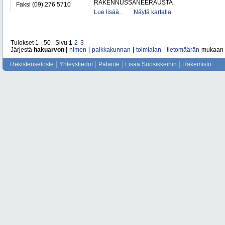
RAKENNUSSANEERAUSTA
Faksi (09) 276 5710
Lue lisää..
Näytä kartalla
Tulokset 1 - 50 | Sivu
1
2
3
Järjestä
hakuarvon
|
nimen
|
paikkakunnan
|
toimialan
|
tietomäärän
mukaan
Rekisteriseloste
Yhteystiedot
Palaute
Lisää Suosikkeihin
Hakemisto