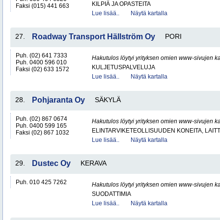
KILPIÄ JA OPASTEITA
Faksi (015) 441 663
Lue lisää..
Näytä kartalla
27.
Roadway Transport Hällström Oy
PORI
Puh. (02) 641 7333
Hakutulos löytyi yrityksen omien www-sivujen ka
Puh. 0400 596 010
KULJETUSPALVELUJA
Faksi (02) 633 1572
Lue lisää..
Näytä kartalla
28.
Pohjaranta Oy
SÄKYLÄ
Puh. (02) 867 0674
Hakutulos löytyi yrityksen omien www-sivujen ka
Puh. 0400 599 165
ELINTARVIKETEOLLISUUDEN KONEITA, LAITTE
Faksi (02) 867 1032
Lue lisää..
Näytä kartalla
29.
Dustec Oy
KERAVA
Puh. 010 425 7262
Hakutulos löytyi yrityksen omien www-sivujen ka
SUODATTIMIA
Lue lisää..
Näytä kartalla