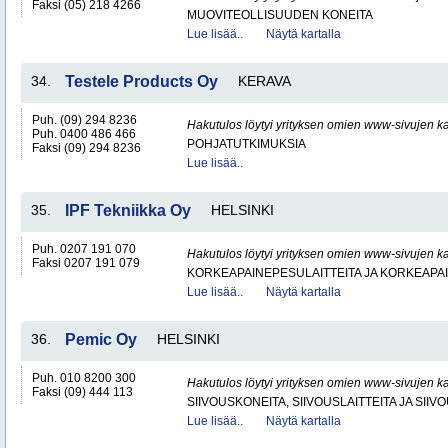
Faksi (05) 218 4266
MUOVITEOLLISUUDEN KONEITA
Lue lisää..
Näytä kartalla
34.
Testele Products Oy
KERAVA
Puh. (09) 294 8236
Hakutulos löytyi yrityksen omien www-sivujen ka
Puh. 0400 486 466
POHJATUTKIMUKSIA
Faksi (09) 294 8236
Lue lisää..
35.
IPF Tekniikka Oy
HELSINKI
Puh. 0207 191 070
Hakutulos löytyi yrityksen omien www-sivujen ka
Faksi 0207 191 079
KORKEAPAINEPESULAITTEITA JA KORKEAPA
Lue lisää..
Näytä kartalla
36.
Pemic Oy
HELSINKI
Puh. 010 8200 300
Hakutulos löytyi yrityksen omien www-sivujen ka
Faksi (09) 444 113
SIIVOUSKONEITA, SIIVOUSLAITTEITA JA SIIV
Lue lisää..
Näytä kartalla