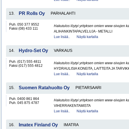
13.
PR Rolls Oy
PARHALAHTI
Puh. 050 377 9552
Hakutulos löytyi yrityksen omien www-sivujen ka
Faksi (08) 433 111
ALIHANKINTAPALVELUJA - METALLI
Lue lisää..
Näytä kartalla
14.
Hydro-Set Oy
VARKAUS
Puh. (017) 555 4811
Hakutulos löytyi yrityksen omien www-sivujen ka
Faksi (017) 555 4812
HYDRAULISIA KONEITA, LAITTEITA JA TARVIK
Lue lisää..
Näytä kartalla
15.
Suomen Ratahuolto Oy
PIETARSAARI
Puh. 0400 861 864
Hakutulos löytyi yrityksen omien www-sivujen ka
Puh. 045 875 4787
VIHERRAKENTAMISTA
Lue lisää..
Näytä kartalla
16.
Imatex Finland Oy
IMATRA