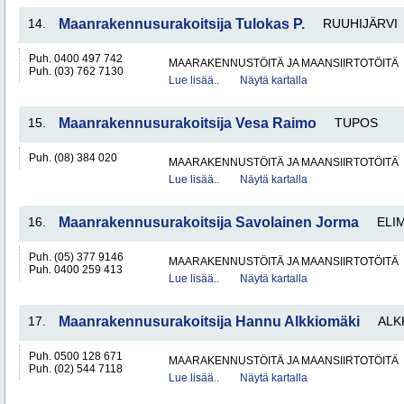
14.
Maanrakennusurakoitsija Tulokas P.
RUUHIJÄRVI
Puh. 0400 497 742
MAARAKENNUSTÖITÄ JA MAANSIIRTOTÖITÄ
Puh. (03) 762 7130
Lue lisää..
Näytä kartalla
15.
Maanrakennusurakoitsija Vesa Raimo
TUPOS
Puh. (08) 384 020
MAARAKENNUSTÖITÄ JA MAANSIIRTOTÖITÄ
Lue lisää..
Näytä kartalla
16.
Maanrakennusurakoitsija Savolainen Jorma
ELI
Puh. (05) 377 9146
MAARAKENNUSTÖITÄ JA MAANSIIRTOTÖITÄ
Puh. 0400 259 413
Lue lisää..
Näytä kartalla
17.
Maanrakennusurakoitsija Hannu Alkkiomäki
ALK
Puh. 0500 128 671
MAARAKENNUSTÖITÄ JA MAANSIIRTOTÖITÄ
Puh. (02) 544 7118
Lue lisää..
Näytä kartalla