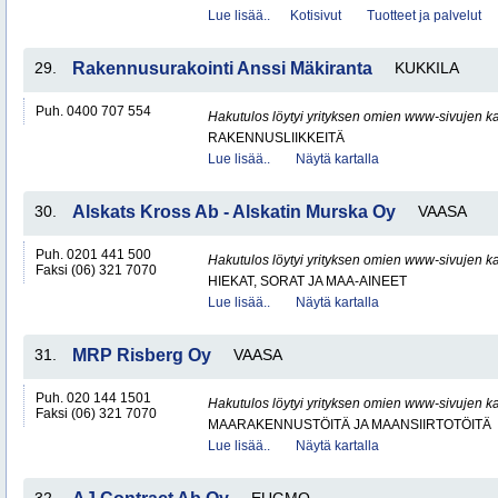
Lue lisää..
Kotisivut
Tuotteet ja palvelut
29.
Rakennusurakointi Anssi Mäkiranta
KUKKILA
Puh. 0400 707 554
Hakutulos löytyi yrityksen omien www-sivujen ka
RAKENNUSLIIKKEITÄ
Lue lisää..
Näytä kartalla
30.
Alskats Kross Ab - Alskatin Murska Oy
VAASA
Puh. 0201 441 500
Hakutulos löytyi yrityksen omien www-sivujen ka
Faksi (06) 321 7070
HIEKAT, SORAT JA MAA-AINEET
Lue lisää..
Näytä kartalla
31.
MRP Risberg Oy
VAASA
Puh. 020 144 1501
Hakutulos löytyi yrityksen omien www-sivujen ka
Faksi (06) 321 7070
MAARAKENNUSTÖITÄ JA MAANSIIRTOTÖITÄ
Lue lisää..
Näytä kartalla