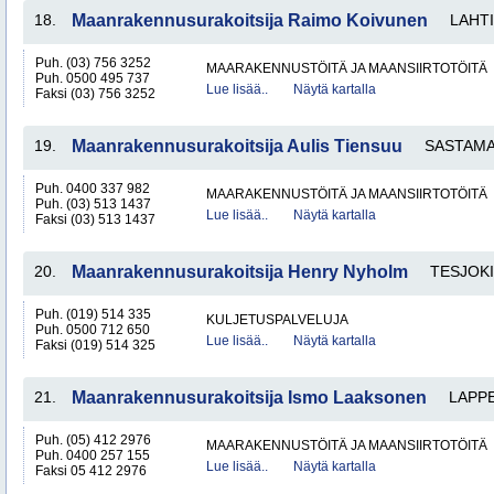
18.
Maanrakennusurakoitsija Raimo Koivunen
LAHTI
Puh. (03) 756 3252
MAARAKENNUSTÖITÄ JA MAANSIIRTOTÖITÄ
Puh. 0500 495 737
Lue lisää..
Näytä kartalla
Faksi (03) 756 3252
19.
Maanrakennusurakoitsija Aulis Tiensuu
SASTAM
Puh. 0400 337 982
MAARAKENNUSTÖITÄ JA MAANSIIRTOTÖITÄ
Puh. (03) 513 1437
Lue lisää..
Näytä kartalla
Faksi (03) 513 1437
20.
Maanrakennusurakoitsija Henry Nyholm
TESJOKI
Puh. (019) 514 335
KULJETUSPALVELUJA
Puh. 0500 712 650
Lue lisää..
Näytä kartalla
Faksi (019) 514 325
21.
Maanrakennusurakoitsija Ismo Laaksonen
LAPP
Puh. (05) 412 2976
MAARAKENNUSTÖITÄ JA MAANSIIRTOTÖITÄ
Puh. 0400 257 155
Lue lisää..
Näytä kartalla
Faksi 05 412 2976