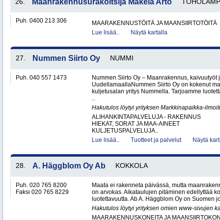
26.
Maanrakennusurakoitsija Mäkelä Arto
TOHOLAMP
Puh. 0400 213 306
MAARAKENNUSTÖITÄ JA MAANSIIRTOTÖITÄ
Lue lisää..
Näytä kartalla
27.
Nummen Siirto Oy
NUMMI
Puh. 040 557 1473
Nummen Siirto Oy – Maanrakennus, kaivuutyöt j
UudellamaallaNummen Siirto Oy on kokenut ma
kuljetusalan yritys Nummella. Tarjoamme luotett
..
Hakutulos löytyi yrityksen Markkinapaikka-ilmoi
ALIHANKINTAPALVELUJA - RAKENNUS
HIEKAT, SORAT JA MAA-AINEET
KULJETUSPALVELUJA..
Lue lisää..
Tuotteet ja palvelut
Näytä kart
28.
A. Häggblom Oy Ab
KOKKOLA
Puh. 020 765 8200
Maata ei rakenneta päivässä, mutta maanrakenn
Faksi 020 765 8229
on arvokas. Aikataulujen pitäminen edellyttää k
luotettavuutta. Ab A. Häggblom Oy on Suomen j
Hakutulos löytyi yrityksen omien www-sivujen ka
MAARAKENNUSKONEITA JA MAANSIIRTOKONE