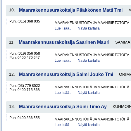
10.
Maanrakennusurakoitsija Pääkkönen Matti Tmi
M
Puh. (015) 368 035
MAARAKENNUSTÖITÄ JA MAANSIIRTOTÖITÄ
Lue lisää..
Näytä kartalla
11.
Maanrakennusurakoitsija Saarinen Mauri
SAMMAT
Puh. (019) 356 058
MAARAKENNUSTÖITÄ JA MAANSIIRTOTÖITÄ
Puh. 0400 470 647
Lue lisää..
Näytä kartalla
12.
Maanrakennusurakoitsija Salmi Jouko Tmi
ORIM
Puh. (03) 779 8522
MAARAKENNUSTÖITÄ JA MAANSIIRTOTÖITÄ
Puh. 0400 715 868
Lue lisää..
Näytä kartalla
13.
Maanrakennusurakoitsija Soini Timo Ay
KUHMOI
Puh. 0400 336 555
MAARAKENNUSTÖITÄ JA MAANSIIRTOTÖITÄ
Lue lisää..
Näytä kartalla