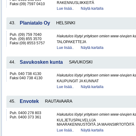
RAKENNUSLIIKKEITÄ
Faksi (09) 7597 0410
Lue lisää..
Näytä kartalla
43.
Planiatalo Oy
HELSINKI
Puh. (09) 759 7040
Hakutulos löytyi yrityksen omien www-sivujen ka
Puh. (09) 855 3570
TALOPAKETTEJA
Faksi (09) 8553 5757
Lue lisää..
Näytä kartalla
44.
Savukosken kunta
SAVUKOSKI
Puh. 040 738 4130
Hakutulos löytyi yrityksen omien www-sivujen ka
Faksi 040 738 4130
KAUPUNGIT JA KUNNAT
Lue lisää..
Näytä kartalla
45.
Envotek
RAUTAVAARA
Puh. 0400 278 803
Hakutulos löytyi yrityksen omien www-sivujen ka
Puh. 0400 373 361
KULJETUSPALVELUJA
MAARAKENNUSTÖITÄ JA MAANSIIRTOTÖITÄ
Lue lisää..
Näytä kartalla