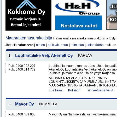
Maanrakennusurakoitsija
Hakusanalla maanrakennusurakoitsija löytyi
Järjestä
hakuarvon
|
nimen
|
paikkakunnan
|
toimialan
|
tietomäärän
mukaan
1.
Louhintaliike Velj. Åkerfelt Oy
KARJAA
Puh. 0400 208 207
Louhinta ja maanrakennus Länsi-Uudellamaalla –
Puh. 0400 514 779
Åkerfelt Oy Louhintaliike Velj. Åkerfelt Oy on v
louhinta- ja maanrakennusalan yritys Karjaalta. Yr
ALIHANKINTAPALVELUJA - RAKENNUS
LOUHINTALIIKKEITÄ JA MURSKAUSLIIKKEITÄ
MAARAKENNUSTÖITÄ JA MAANSIIRTOTÖITÄ..
Lue lisää..
Kotisivut
Tuotteet ja palvelut
2.
Mavor Oy
NUMMELA
Puh. 0400 409 808
Mavor Oy on Nummelasta toimiva kokenut maanr