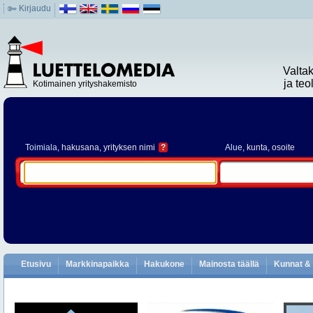
Kirjaudu
Valta
ja te
Kotimainen yrityshakemisto
Toimiala
, hakusana, yrityksen nimi
?
Alue
, kunta, osoite
Etusivu
Markkinapaikka
Hakukone
Mainosta täällä
Kunnat & 