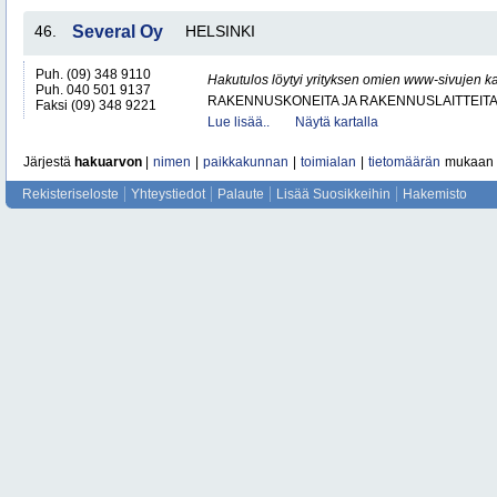
46.
Several Oy
HELSINKI
Puh. (09) 348 9110
Hakutulos löytyi yrityksen omien www-sivujen ka
Puh. 040 501 9137
RAKENNUSKONEITA JA RAKENNUSLAITTEIT
Faksi (09) 348 9221
Lue lisää..
Näytä kartalla
Järjestä
hakuarvon
|
nimen
|
paikkakunnan
|
toimialan
|
tietomäärän
mukaan
Rekisteriseloste
Yhteystiedot
Palaute
Lisää Suosikkeihin
Hakemisto