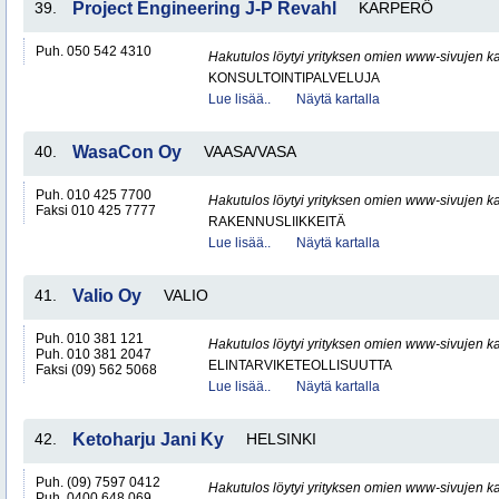
39.
Project Engineering J-P Revahl
KARPERÖ
Puh. 050 542 4310
Hakutulos löytyi yrityksen omien www-sivujen ka
KONSULTOINTIPALVELUJA
Lue lisää..
Näytä kartalla
40.
WasaCon Oy
VAASA/VASA
Puh. 010 425 7700
Hakutulos löytyi yrityksen omien www-sivujen ka
Faksi 010 425 7777
RAKENNUSLIIKKEITÄ
Lue lisää..
Näytä kartalla
41.
Valio Oy
VALIO
Puh. 010 381 121
Hakutulos löytyi yrityksen omien www-sivujen ka
Puh. 010 381 2047
ELINTARVIKETEOLLISUUTTA
Faksi (09) 562 5068
Lue lisää..
Näytä kartalla
42.
Ketoharju Jani Ky
HELSINKI
Puh. (09) 7597 0412
Hakutulos löytyi yrityksen omien www-sivujen ka
Puh. 0400 648 069