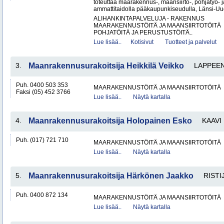
toteuttaa maarakennus-, maansiirto-, pohjatyö- j
ammattitaidolla pääkaupunkiseudulla, Länsi-Uud
ALIHANKINTAPALVELUJA - RAKENNUS
MAARAKENNUSTÖITÄ JA MAANSIIRTOTÖITÄ
POHJATÖITÄ JA PERUSTUSTÖITÄ..
Lue lisää..
Kotisivut
Tuotteet ja palvelut
3.
Maanrakennusurakoitsija Heikkilä Veikko
LAPPEE
Puh. 0400 503 353
MAARAKENNUSTÖITÄ JA MAANSIIRTOTÖITÄ
Faksi (05) 452 3766
Lue lisää..
Näytä kartalla
4.
Maanrakennusurakoitsija Holopainen Esko
KAAVI
Puh. (017) 721 710
MAARAKENNUSTÖITÄ JA MAANSIIRTOTÖITÄ
Lue lisää..
Näytä kartalla
5.
Maanrakennusurakoitsija Härkönen Jaakko
RISTI
Puh. 0400 872 134
MAARAKENNUSTÖITÄ JA MAANSIIRTOTÖITÄ
Lue lisää..
Näytä kartalla