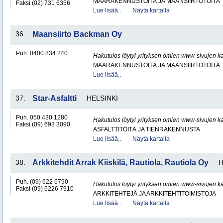
MAARAKENNUSTÖITÄ JA MAANSIIRTOTÖITÄ
Faksi (02) 731 6356
Lue lisää..
Näytä kartalla
36.
Maansiirto Backman Oy
Puh. 0400 834 240
Hakutulos löytyi yrityksen omien www-sivujen ka
MAARAKENNUSTÖITÄ JA MAANSIIRTOTÖITÄ
Lue lisää..
37.
Star-Asfaltti
HELSINKI
Puh. 050 430 1280
Hakutulos löytyi yrityksen omien www-sivujen ka
Faksi (09) 693 3090
ASFALTTITÖITÄ JA TIENRAKENNUSTA
Lue lisää..
Näytä kartalla
38.
Arkkitehdit Arrak Kiiskilä, Rautiola, Rautiola Oy
H
Puh. (09) 622 6790
Hakutulos löytyi yrityksen omien www-sivujen ka
Faksi (09) 6226 7910
ARKKITEHTEJÄ JA ARKKITEHTITOIMISTOJA
Lue lisää..
Näytä kartalla