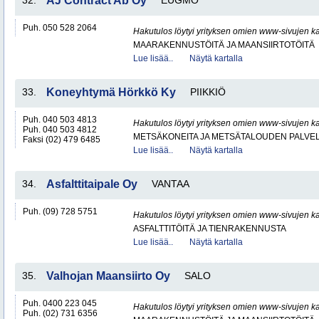
32.
AJ Contract Ab Oy
EUGMO
Puh. 050 528 2064
Hakutulos löytyi yrityksen omien www-sivujen ka
MAARAKENNUSTÖITÄ JA MAANSIIRTOTÖITÄ
Lue lisää..
Näytä kartalla
33.
Koneyhtymä Hörkkö Ky
PIIKKIÖ
Puh. 040 503 4813
Hakutulos löytyi yrityksen omien www-sivujen ka
Puh. 040 503 4812
METSÄKONEITA JA METSÄTALOUDEN PALVE
Faksi (02) 479 6485
Lue lisää..
Näytä kartalla
34.
Asfalttitaipale Oy
VANTAA
Puh. (09) 728 5751
Hakutulos löytyi yrityksen omien www-sivujen ka
ASFALTTITÖITÄ JA TIENRAKENNUSTA
Lue lisää..
Näytä kartalla
35.
Valhojan Maansiirto Oy
SALO
Puh. 0400 223 045
Hakutulos löytyi yrityksen omien www-sivujen ka
Puh. (02) 731 6356