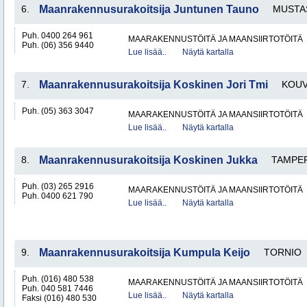
6.
Maanrakennusurakoitsija Juntunen Tauno
MUSTA
Puh. 0400 264 961
MAARAKENNUSTÖITÄ JA MAANSIIRTOTÖITÄ
Puh. (06) 356 9440
Lue lisää..
Näytä kartalla
7.
Maanrakennusurakoitsija Koskinen Jori Tmi
KOU
Puh. (05) 363 3047
MAARAKENNUSTÖITÄ JA MAANSIIRTOTÖITÄ
Lue lisää..
Näytä kartalla
8.
Maanrakennusurakoitsija Koskinen Jukka
TAMPE
Puh. (03) 265 2916
MAARAKENNUSTÖITÄ JA MAANSIIRTOTÖITÄ
Puh. 0400 621 790
Lue lisää..
Näytä kartalla
9.
Maanrakennusurakoitsija Kumpula Keijo
TORNIO
Puh. (016) 480 538
MAARAKENNUSTÖITÄ JA MAANSIIRTOTÖITÄ
Puh. 040 581 7446
Lue lisää..
Näytä kartalla
Faksi (016) 480 530