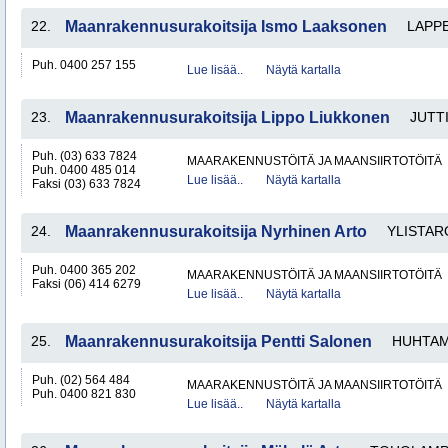
22.
Maanrakennusurakoitsija Ismo Laaksonen
LAPP
Puh. 0400 257 155
Lue lisää..
Näytä kartalla
23.
Maanrakennusurakoitsija Lippo Liukkonen
JUTT
Puh. (03) 633 7824
MAARAKENNUSTÖITÄ JA MAANSIIRTOTÖITÄ
Puh. 0400 485 014
Lue lisää..
Näytä kartalla
Faksi (03) 633 7824
24.
Maanrakennusurakoitsija Nyrhinen Arto
YLISTAR
Puh. 0400 365 202
MAARAKENNUSTÖITÄ JA MAANSIIRTOTÖITÄ
Faksi (06) 414 6279
Lue lisää..
Näytä kartalla
25.
Maanrakennusurakoitsija Pentti Salonen
HUHTA
Puh. (02) 564 484
MAARAKENNUSTÖITÄ JA MAANSIIRTOTÖITÄ
Puh. 0400 821 830
Lue lisää..
Näytä kartalla