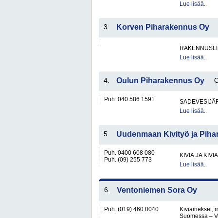
Lue lisää..
3.
Korven Piharakennus Oy
RAKENNUSLI
Lue lisää..
4.
Oulun Piharakennus Oy
Puh. 040 586 1591
SADEVESIJÄ
Lue lisää..
5.
Uudenmaan Kivityö ja Pih
Puh. 0400 608 080
KIVIÄ JA KIV
Puh. (09) 255 773
Lue lisää..
6.
Ventoniemen Sora Oy
Puh. (019) 460 0040
Kiviainekset, 
Suomessa – V