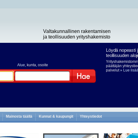
Valtakunnallinen rakentamisen
ja teollisuuden yrityshakemisto
Löydä nopeasti 
teollisuuden aloj
Yrityshakemistomme
Alue
, kunta, osoite
päättäjän yhteystie
palvelut
» Lue lisä
Hae
Mainosta täällä
Kunnat & kaupungit
Yhteystiedot