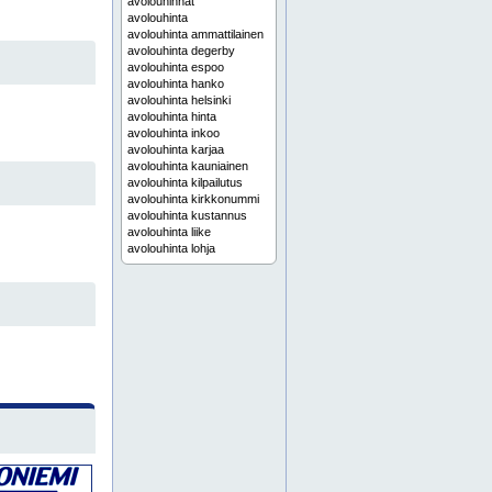
avolouhinnat
avolouhinta
avolouhinta ammattilainen
avolouhinta degerby
avolouhinta espoo
avolouhinta hanko
avolouhinta helsinki
avolouhinta hinta
avolouhinta inkoo
avolouhinta karjaa
avolouhinta kauniainen
avolouhinta kilpailutus
avolouhinta kirkkonummi
avolouhinta kustannus
avolouhinta liike
avolouhinta lohja
avolouhinta länsi-uusimaa
avolouhinta mustio
avolouhinta nummela
avolouhinta palvelu
avolouhinta pohja
avolouhinta pääkaupunkiseutu
avolouhinta raasepori
avolouhinta saaristo
avolouhinta siuntio
avolouhinta snappertuna
avolouhinta sopimus
avolouhinta tammisaari
avolouhinta tarjous
avolouhinta tekijä