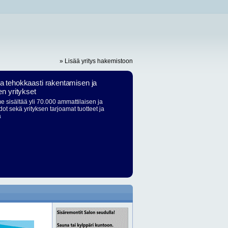
» Lisää yritys hakemistoon
ja tehokkaasti rakentamisen ja
en yritykset
 sisältää yli 70.000 ammattilaisen ja
dot sekä yrityksen tarjoamat tuotteet ja
ä