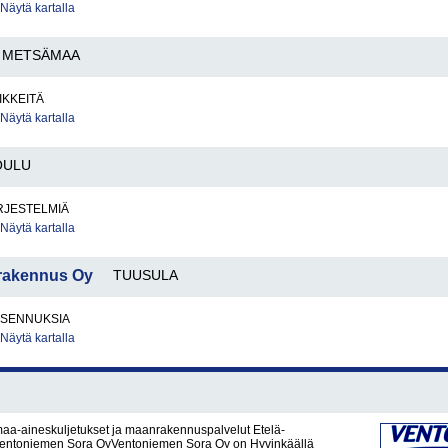
Näytä kartalla
METSÄMAA
IKKEITÄ
Näytä kartalla
OULU
RJESTELMIÄ
Näytä kartalla
arakennus Oy
TUUSULA
IASENNUKSIA
Näytä kartalla
maa-aineskuljetukset ja maanrakennuspalvelut Etelä-
entoniemen Sora OyVentoniemen Sora Oy on Hyvinkäällä