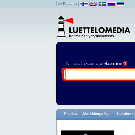
Kirjaudu
Kotimainen yrityshakemisto
Toimiala
, hakusana, yrityksen nimi
?
Etusivu
Markkinapaikka
Hakukone