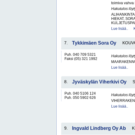
toimiva vahva 
Hakutulos löyt
ALIHANKINTA
HIEKAT, SOR
KULJETUSPAL
Lue lisää..
7.
Tykkimäen Sora Oy
KOUV
Puh. 040 709 5321
Hakutulos löyt
Faksi (05) 321 1992
MAARAKENNU
Lue lisää..
8.
Jyväskylän Viherkivi Oy
Puh. 040 5106 124
Hakutulos löyt
Puh. 050 5902 626
VIHERRAKEN
Lue lisää..
9.
Ingvald Lindberg Oy Ab
K