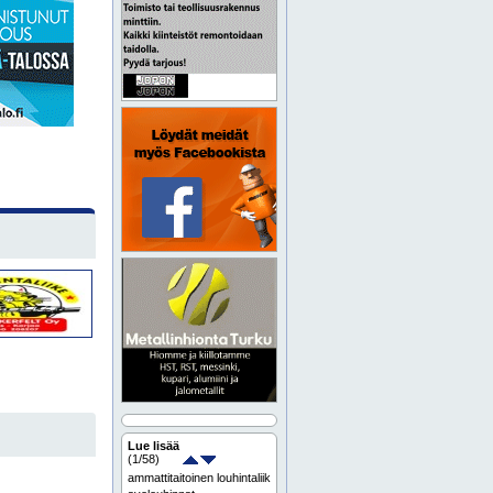
Lue lisää
(
1
/58)
ammattitaitoinen louhintaliike