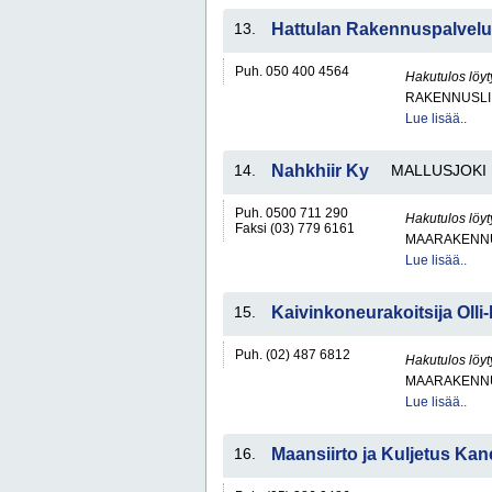
13.
Hattulan Rakennuspalvelu
Puh. 050 400 4564
Hakutulos löyt
RAKENNUSLI
Lue lisää..
14.
Nahkhiir Ky
MALLUSJOKI
Puh. 0500 711 290
Hakutulos löyt
Faksi (03) 779 6161
MAARAKENNU
Lue lisää..
15.
Kaivinkoneurakoitsija Olli-
Puh. (02) 487 6812
Hakutulos löyt
MAARAKENNU
Lue lisää..
16.
Maansiirto ja Kuljetus Ka