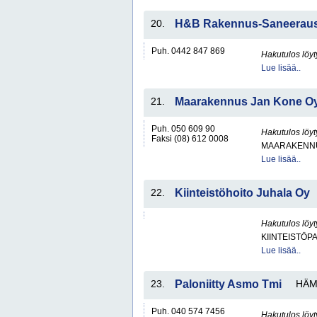
20.
H&B Rakennus-Saneerau
Puh. 0442 847 869
Hakutulos löyt
Lue lisää..
21.
Maarakennus Jan Kone O
Puh. 050 609 90
Hakutulos löyt
Faksi (08) 612 0008
MAARAKENNU
Lue lisää..
22.
Kiinteistöhoito Juhala Oy
Hakutulos löyt
KIINTEISTÖP
Lue lisää..
23.
Paloniitty Asmo Tmi
HÄM
Puh. 040 574 7456
Hakutulos löyt