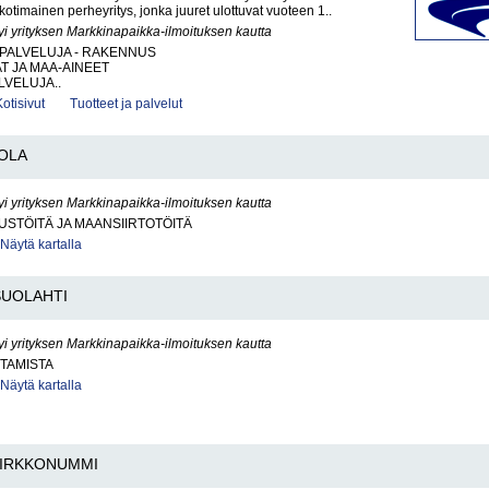
kotimainen perheyritys, jonka juuret ulottuvat vuoteen 1..
yi yrityksen Markkinapaikka-ilmoituksen kautta
PALVELUJA - RAKENNUS
AT JA MAA-AINEET
VELUJA..
Kotisivut
Tuotteet ja palvelut
OLA
yi yrityksen Markkinapaikka-ilmoituksen kautta
STÖITÄ JA MAANSIIRTOTÖITÄ
Näytä kartalla
SUOLAHTI
yi yrityksen Markkinapaikka-ilmoituksen kautta
TAMISTA
Näytä kartalla
IRKKONUMMI