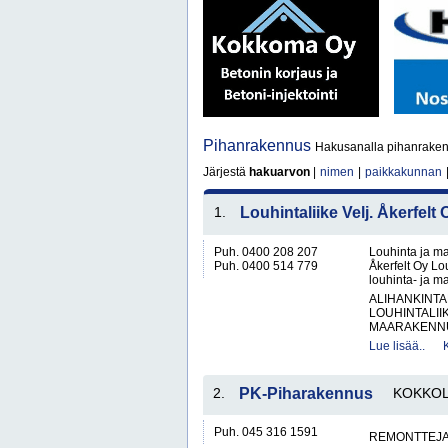
Pihanrakennus
Hakusanalla pihanraken
Järjestä
hakuarvon
|
nimen
|
paikkakunnan
1.
Louhintaliike Velj. Åkerfelt 
Puh. 0400 208 207
Louhinta ja ma
Puh. 0400 514 779
Åkerfelt Oy Lo
louhinta- ja ma
ALIHANKINTA
LOUHINTALII
MAARAKENNUS
Lue lisää..
2.
PK-Piharakennus
KOKKO
Puh. 045 316 1591
REMONTTEJ