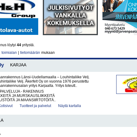
nus löytyi
44
yritystä.
|
toimialan
|
tietomäärän
mukaan
Oy
KARJAA
anrakennus Länsi-Uudellamaalla – Louhintaliike Velj.
uhintaliike Velj. Åkerfelt Oy on vuonna 1976 perustettu
anrakennusalan yritys Karjaalta. Yritys toteutt..
PALVELUJA - RAKENNUS
KKEITÄ JA MURSKAUSLIIKKEITÄ
TÖITÄ JA MAANSIIRTOTÖITÄ..
Kotisivut
Tuotteet ja palvelut
Näytä kartalla
LA
A