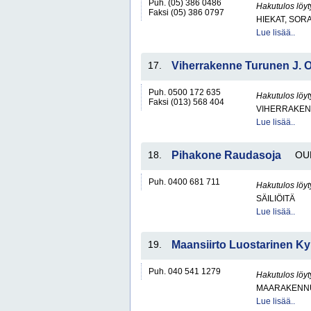
Puh. (05) 386 0486
Hakutulos löyt
Faksi (05) 386 0797
HIEKAT, SOR
Lue lisää..
17.
Viherrakenne Turunen J. 
Puh. 0500 172 635
Hakutulos löyt
Faksi (013) 568 404
VIHERRAKEN
Lue lisää..
18.
Pihakone Raudasoja
OU
Puh. 0400 681 711
Hakutulos löyt
SÄILIÖITÄ
Lue lisää..
19.
Maansiirto Luostarinen Ky
Puh. 040 541 1279
Hakutulos löyt
MAARAKENNU
Lue lisää..