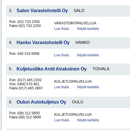
3.
Salon Varastohotelli Oy
SALO
Puh. (02) 733 2350
VARASTOINTIPALVELUJA
Faksi (02) 733 2250
Lue lisää..
Näytä kartalla
4.
Hanko Varastohotelli Oy
HANKO
Puh. 040 310 0066
Lue lisää..
Näytä kartalla
5.
Kuljetusliike Antti Airaksinen Oy
TOIVALA
Puh. (017) 465 2202
KULJETUSPALVELUJA
Puh. 0400 570 461
Lue lisää..
Näytä kartalla
Faksi (017) 465 2807
6.
Oulun Autokuljetus Oy
OULU
Puh. (08) 312 5850
KULJETUSPALVELUJA
Faksi (08) 312 5899
Lue lisää..
Näytä kartalla