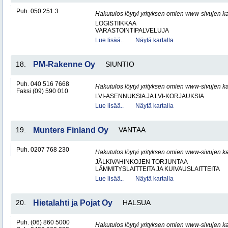
Puh. 050 251 3
Hakutulos löytyi yrityksen omien www-sivujen ka
LOGISTIIKKAA
VARASTOINTIPALVELUJA
Lue lisää..
Näytä kartalla
18.
PM-Rakenne Oy
SIUNTIO
Puh. 040 516 7668
Hakutulos löytyi yrityksen omien www-sivujen ka
Faksi (09) 590 010
LVI-ASENNUKSIA JA LVI-KORJAUKSIA
Lue lisää..
Näytä kartalla
19.
Munters Finland Oy
VANTAA
Puh. 0207 768 230
Hakutulos löytyi yrityksen omien www-sivujen ka
JÄLKIVAHINKOJEN TORJUNTAA
LÄMMITYSLAITTEITA JA KUIVAUSLAITTEITA
Lue lisää..
Näytä kartalla
20.
Hietalahti ja Pojat Oy
HALSUA
Puh. (06) 860 5000
Hakutulos löytyi yrityksen omien www-sivujen ka