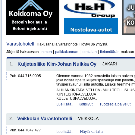
Varastohotelli
Hakusanalla varastohotelli löytyi
36
yritystä.
Järjestä
hakuarvon
|
nimen
|
paikkakunnan
|
toimialan
|
tietomäärän
mukaan
1.
Kuljetusliike Kim-Johan Nuikka Oy
JAKARI
Puh. 044 715 0095
Olemme vuonna 1982 perustettu toisen polven po
joka hoitaa ripeitä kuljetuspalveluja niin paketti-
täysperävaunullisilla autoilla. Lisäksi teemme my
ALIHANKINTAPALVELUJA - MUU TEOLLISUUS
KIINTEISTÖPALVELUJA
KULJETUSPALVELUJA..
Lue lisää..
Kotisivut
Tuotteet ja palvelut
2.
Veikkolan Varastohotelli
VEIKKOLA
Puh. 044 7047 477
Lue lisää..
Näytä kartalla