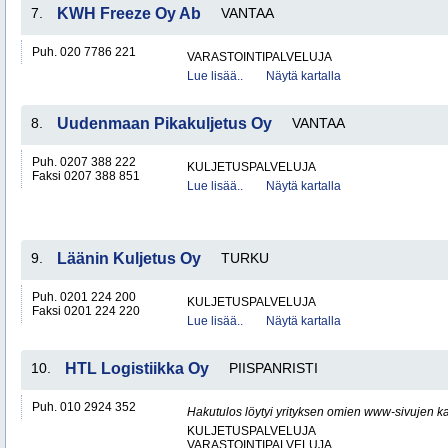
7.
KWH Freeze Oy Ab
VANTAA
Puh. 020 7786 221
VARASTOINTIPALVELUJA
Lue lisää..
Näytä kartalla
8.
Uudenmaan Pikakuljetus Oy
VANTAA
Puh. 0207 388 222
KULJETUSPALVELUJA
Faksi 0207 388 851
Lue lisää..
Näytä kartalla
9.
Läänin Kuljetus Oy
TURKU
Puh. 0201 224 200
KULJETUSPALVELUJA
Faksi 0201 224 220
Lue lisää..
Näytä kartalla
10.
HTL Logistiikka Oy
PIISPANRISTI
Puh. 010 2924 352
Hakutulos löytyi yrityksen omien www-sivujen ka
KULJETUSPALVELUJA
VARASTOINTIPALVELUJA