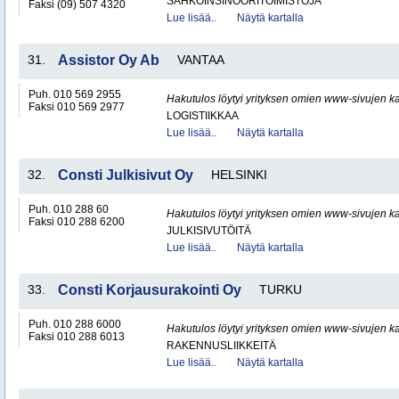
SÄHKÖINSINÖÖRITOIMISTOJA
Faksi (09) 507 4320
Lue lisää..
Näytä kartalla
31.
Assistor Oy Ab
VANTAA
Puh. 010 569 2955
Hakutulos löytyi yrityksen omien www-sivujen ka
Faksi 010 569 2977
LOGISTIIKKAA
Lue lisää..
Näytä kartalla
32.
Consti Julkisivut Oy
HELSINKI
Puh. 010 288 60
Hakutulos löytyi yrityksen omien www-sivujen ka
Faksi 010 288 6200
JULKISIVUTÖITÄ
Lue lisää..
Näytä kartalla
33.
Consti Korjausurakointi Oy
TURKU
Puh. 010 288 6000
Hakutulos löytyi yrityksen omien www-sivujen ka
Faksi 010 288 6013
RAKENNUSLIIKKEITÄ
Lue lisää..
Näytä kartalla