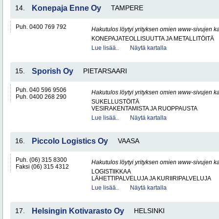
14.
Konepaja Enne Oy
TAMPERE
Puh. 0400 769 792
Hakutulos löytyi yrityksen omien www-sivujen ka
KONEPAJATEOLLISUUTTA JA METALLITÖITÄ
Lue lisää..
Näytä kartalla
15.
Sporish Oy
PIETARSAARI
Puh. 040 596 9506
Hakutulos löytyi yrityksen omien www-sivujen ka
Puh. 0400 268 290
SUKELLUSTÖITÄ
VESIRAKENTAMISTA JA RUOPPAUSTA
Lue lisää..
Näytä kartalla
16.
Piccolo Logistics Oy
VAASA
Puh. (06) 315 8300
Hakutulos löytyi yrityksen omien www-sivujen ka
Faksi (06) 315 4312
LOGISTIIKKAA
LÄHETTIPALVELUJA JA KURIIRIPALVELUJA
Lue lisää..
Näytä kartalla
17.
Helsingin Kotivarasto Oy
HELSINKI