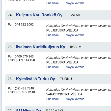
Lue lisää..
Näytä kartalla
24.
Kuljetus Kari Rönkkö Oy
IISALMI
Puh. 044 722 2002
Hakutulos löytyi yrityksen omien www-sivujen ka
KULJETUSPALVELUJA
Lue lisää..
Näytä kartalla
25.
Iisalmen Kuriirikuljetus Ky
IISALMI
Puh. 0400 570 343
Hakutulos löytyi yrityksen omien www-sivujen ka
Faksi (017) 814 108
KULJETUSPALVELUJA
Lue lisää..
Näytä kartalla
26.
Kylmäsäilö Turku Oy
TURKU
Puh. (02) 438 7340
Hakutulos löytyi yrityksen omien www-sivujen ka
Faksi (02) 439 9640
VARASTOINTIPALVELUJA
Lue lisää..
Näytä kartalla
27.
SM Nivala Oy
RAJAMÄKI