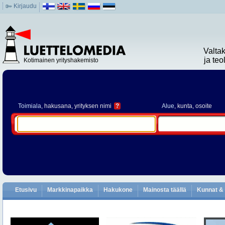
Kirjaudu
Valta
ja te
Kotimainen yrityshakemisto
Toimiala
, hakusana, yrityksen nimi
?
Alue
, kunta, osoite
Etusivu
Markkinapaikka
Hakukone
Mainosta täällä
Kunnat & 