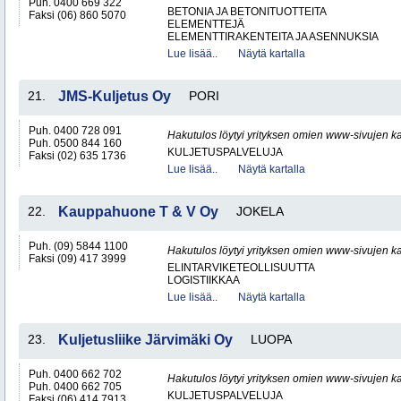
Puh. 0400 669 322
BETONIA JA BETONITUOTTEITA
Faksi (06) 860 5070
ELEMENTTEJÄ
ELEMENTTIRAKENTEITA JA ASENNUKSIA
Lue lisää..
Näytä kartalla
21.
JMS-Kuljetus Oy
PORI
Puh. 0400 728 091
Hakutulos löytyi yrityksen omien www-sivujen ka
Puh. 0500 844 160
KULJETUSPALVELUJA
Faksi (02) 635 1736
Lue lisää..
Näytä kartalla
22.
Kauppahuone T & V Oy
JOKELA
Puh. (09) 5844 1100
Hakutulos löytyi yrityksen omien www-sivujen ka
Faksi (09) 417 3999
ELINTARVIKETEOLLISUUTTA
LOGISTIIKKAA
Lue lisää..
Näytä kartalla
23.
Kuljetusliike Järvimäki Oy
LUOPA
Puh. 0400 662 702
Hakutulos löytyi yrityksen omien www-sivujen ka
Puh. 0400 662 705
KULJETUSPALVELUJA
Faksi (06) 414 7913