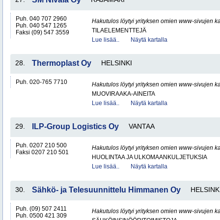
Puh. 040 707 2960
Hakutulos löytyi yrityksen omien www-sivujen ka
Puh. 040 547 1265
TILAELEMENTTEJÄ
Faksi (09) 547 3559
Lue lisää..
Näytä kartalla
28.
Thermoplast Oy
HELSINKI
Puh. 020-765 7710
Hakutulos löytyi yrityksen omien www-sivujen ka
MUOVIRAAKA-AINEITA
Lue lisää..
Näytä kartalla
29.
ILP-Group Logistics Oy
VANTAA
Puh. 0207 210 500
Hakutulos löytyi yrityksen omien www-sivujen ka
Faksi 0207 210 501
HUOLINTAA JA ULKOMAANKULJETUKSIA
Lue lisää..
Näytä kartalla
30.
Sähkö- ja Telesuunnittelu Himmanen Oy
HELSINK
Puh. (09) 507 2411
Hakutulos löytyi yrityksen omien www-sivujen ka
Puh. 0500 421 309