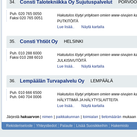
34.
Consti Talotekniikka Oy Sujutuspalvelut
PORVOO
Puh. 020 765 0050
Hakutulos löytyi yrityksen omien www-sivujen ka
Faksi 020 765 0051
PUTKITÖITÄ
Lue lisää..
Näytä kartalla
35.
Consti Yhtiöt Oy
HELSINKI
Puh. 010 288 6000
Hakutulos löytyi yrityksen omien www-sivujen ka
Faksi 010 288 6010
JULKISIVUTÖITÄ
Lue lisää..
Näytä kartalla
36.
Lempäälän Turvapalvelu Oy
LEMPÄÄLÄ
Puh. 010 666 6500
Hakutulos löytyi yrityksen omien www-sivujen ka
Puh. 040 704 0006
HÄLYTTIMIÄ JA HÄLYTYSLAITTEITA
Lue lisää..
Näytä kartalla
Järjestä
hakuarvon
|
nimen
|
paikkakunnan
|
toimialan
|
tietomäärän
mukaan
Rekisteriseloste
Yhteystiedot
Palaute
Lisää Suosikkeihin
Hakemisto