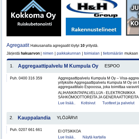
Agregaatit
Hakusanalla agregaatit löytyi
10
yritystä.
Järjestä
hakuarvon
|
nimen
|
paikkakunnan
|
toimialan
|
tietomäärän
mukaan
1.
Aggregaattipalvelu M Kumpula Oy
ESPOO
Puh. 0400 316 359
Aggregaattipalvelu Kumpula M Oy – Visa-aggreg
yrityksille Aggregaattipalvelu Kumpula M Oy on
aggregaattitalo Espoossa, joka toimittaa varavir
ALIHANKINTAPALVELUJA - ELEKTRONIIKKA
SÄHKÖMOOTTOREITA JA GENERAATTOREITA
Lue lisää..
Kotisivut
Tuotteet ja palvelut
2.
Kauppalandia
YLÖJÄRVI
Puh. 0207 661 661
EI OTSIKKOA
Lue lisää..
Näytä kartalla