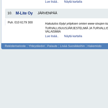
Lue lisää..
Näytä kartalla
10.
M-Lite Oy
JÄRVENPÄÄ
Puh. 010 6179 300
Hakutulos löytyi yrityksen omien www-sivujen ka
TURVALLISUUSJÄRJESTELMIÄ JA TURVALL
VALAISIMIA
Lue lisää..
Näytä kartalla
Rekisteriseloste
Yhteystiedot
Palaute
Lisää Suosikkeihin
Hakemisto