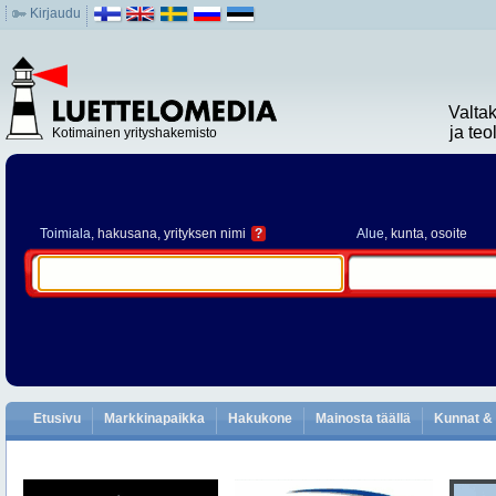
Kirjaudu
Valta
ja te
Kotimainen yrityshakemisto
Toimiala
, hakusana, yrityksen nimi
?
Alue
, kunta, osoite
Etusivu
Markkinapaikka
Hakukone
Mainosta täällä
Kunnat & 