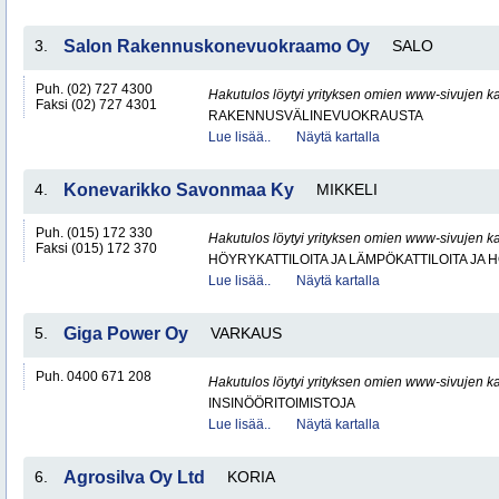
3.
Salon Rakennuskonevuokraamo Oy
SALO
Puh. (02) 727 4300
Hakutulos löytyi yrityksen omien www-sivujen ka
Faksi (02) 727 4301
RAKENNUSVÄLINEVUOKRAUSTA
Lue lisää..
Näytä kartalla
4.
Konevarikko Savonmaa Ky
MIKKELI
Puh. (015) 172 330
Hakutulos löytyi yrityksen omien www-sivujen ka
Faksi (015) 172 370
HÖYRYKATTILOITA JA LÄMPÖKATTILOITA JA
Lue lisää..
Näytä kartalla
5.
Giga Power Oy
VARKAUS
Puh. 0400 671 208
Hakutulos löytyi yrityksen omien www-sivujen ka
INSINÖÖRITOIMISTOJA
Lue lisää..
Näytä kartalla
6.
Agrosilva Oy Ltd
KORIA