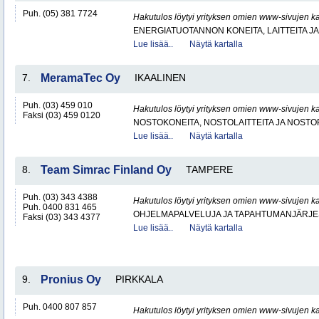
Puh. (05) 381 7724
Hakutulos löytyi yrityksen omien www-sivujen ka
ENERGIATUOTANNON KONEITA, LAITTEITA JA
Lue lisää..
Näytä kartalla
7.
MeramaTec Oy
IKAALINEN
Puh. (03) 459 010
Hakutulos löytyi yrityksen omien www-sivujen ka
Faksi (03) 459 0120
NOSTOKONEITA, NOSTOLAITTEITA JA NOST
Lue lisää..
Näytä kartalla
8.
Team Simrac Finland Oy
TAMPERE
Puh. (03) 343 4388
Hakutulos löytyi yrityksen omien www-sivujen ka
Puh. 0400 831 465
OHJELMAPALVELUJA JA TAPAHTUMANJÄRJE
Faksi (03) 343 4377
Lue lisää..
Näytä kartalla
9.
Pronius Oy
PIRKKALA
Puh. 0400 807 857
Hakutulos löytyi yrityksen omien www-sivujen ka