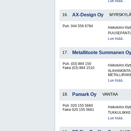
Lue lisää..
16.
AX-Design Oy
MYRSKYL
Puh. 044 556 6784
Hakutulos löyt
PUUSEPÄNTU
Lue lisää..
17.
Metallituote Summanen O
Puh. (03) 884 150
Hakutulos löyt
Faksi (03) 884 1510
ALIHANKINTA
METALLIRAKE
Lue lisää..
18.
Pamark Oy
VANTAA
Puh. 020 155 5660
Hakutulos löyt
Faksi 020 155 5661
TUKKULIIKKE
Lue lisää..