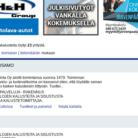
kalusteita löytyi
23
yritystä.
|
toimialan
|
tietomäärän
mukaan
USAMO
inta Oy aloitti toimintansa vuonna 1979. Toiminnan
elu- ja tuotevalikoima on kasvanut siten, että löydätte saman
s kaiken kalusteisiin liittyvän. Tuottei..
PALVELUJA - RAKENNUS
ILOJEN KALUSTEITA JA SISUSTUSTA
A KALUSTETOIMITTAJIA..
Kotisivut
Tuotteet ja palvelut
Näytä kartalla
ILOJEN KALUSTEITA JA SISUSTUSTA