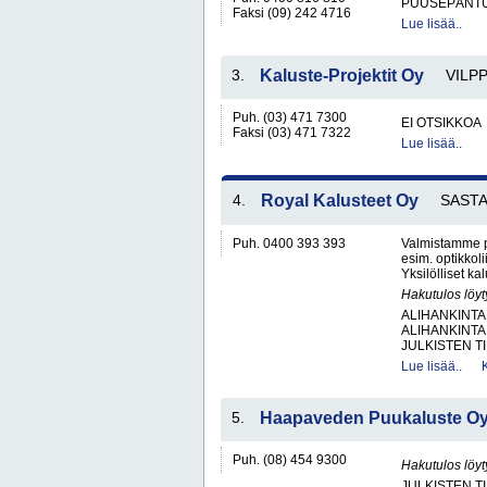
PUUSEPÄNTU
Faksi (09) 242 4716
Lue lisää..
3.
Kaluste-Projektit Oy
VILP
Puh. (03) 471 7300
EI OTSIKKOA
Faksi (03) 471 7322
Lue lisää..
4.
Royal Kalusteet Oy
SAST
Puh. 0400 393 393
Valmistamme pe
esim. optikkoli
Yksilölliset ka
Hakutulos löyt
ALIHANKINTA
ALIHANKINTA
JULKISTEN T
Lue lisää..
5.
Haapaveden Puukaluste O
Puh. (08) 454 9300
Hakutulos löyt
JULKISTEN T