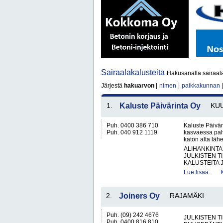
Sairaalakalusteita
Hakusanalla sairaala
Järjestä
hakuarvon
|
nimen
|
paikkakunnan
1.
Kaluste Päivärinta Oy
KU
Puh. 0400 386 710
Kaluste Päivär
Puh. 040 912 1119
kasvaessa palv
katon alta lähe
ALIHANKINTA
JULKISTEN T
KALUSTEITA J
Lue lisää..
2.
Joiners Oy
RAJAMÄKI
Puh. (09) 242 4676
JULKISTEN T
Puh. 0400 816 810