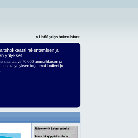
» Lisää yritys hakemistoon
ja tehokkaasti rakentamisen ja
en yritykset
 sisältää yli 70.000 ammattilaisen ja
dot sekä yrityksen tarjoamat tuotteet ja
ä