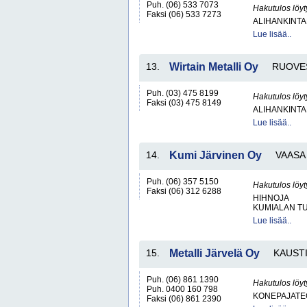
Puh. (06) 533 7073
Hakutulos löyt
Faksi (06) 533 7273
ALIHANKINTA
Lue lisää..
13.
Wirtain Metalli Oy
RUOVE
Puh. (03) 475 8199
Hakutulos löyt
Faksi (03) 475 8149
ALIHANKINTA
Lue lisää..
14.
Kumi Järvinen Oy
VAASA
Puh. (06) 357 5150
Hakutulos löyt
Faksi (06) 312 6288
HIHNOJA
KUMIALAN TU
Lue lisää..
15.
Metalli Järvelä Oy
KAUST
Puh. (06) 861 1390
Hakutulos löyt
Puh. 0400 160 798
KONEPAJATEO
Faksi (06) 861 2390