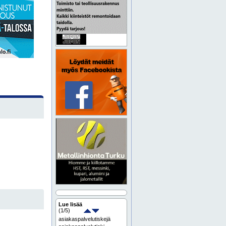
Lue lisää
(
1
/5)
asiakaspalvelutiskejä