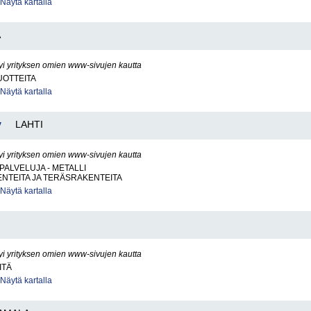
Näytä kartalla
Ä
yi yrityksen omien www-sivujen kautta
OTTEITA
Näytä kartalla
y
LAHTI
yi yrityksen omien www-sivujen kautta
PALVELUJA - METALLI
NTEITA JA TERÄSRAKENTEITA
Näytä kartalla
yi yrityksen omien www-sivujen kautta
ITÄ
Näytä kartalla