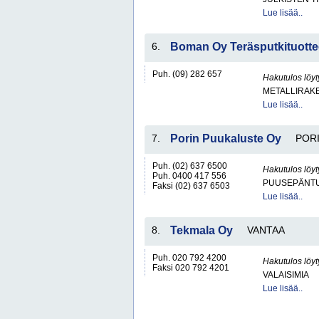
Lue lisää..
6.
Boman Oy Teräsputkituotte
Puh. (09) 282 657
Hakutulos löyt
METALLIRAKE
Lue lisää..
7.
Porin Puukaluste Oy
POR
Puh. (02) 637 6500
Hakutulos löyt
Puh. 0400 417 556
PUUSEPÄNTU
Faksi (02) 637 6503
Lue lisää..
8.
Tekmala Oy
VANTAA
Puh. 020 792 4200
Hakutulos löyt
Faksi 020 792 4201
VALAISIMIA
Lue lisää..