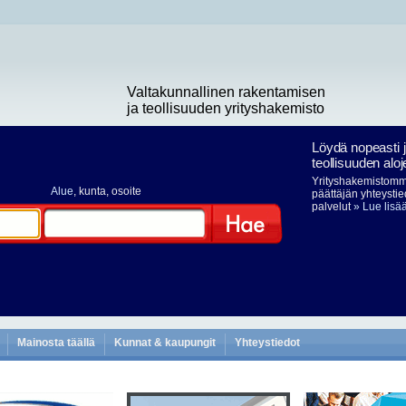
Valtakunnallinen rakentamisen
ja teollisuuden yrityshakemisto
Löydä nopeasti 
teollisuuden aloj
Yrityshakemistomme
Alue
, kunta, osoite
päättäjän yhteystie
palvelut
» Lue lisä
Hae
Mainosta täällä
Kunnat & kaupungit
Yhteystiedot