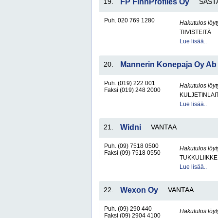
19.
FP FinnProfiles Oy
SAST
Puh. 020 769 1280
Hakutulos löyt
TIIVISTEITÄ
Lue lisää..
20.
Mannerin Konepaja Oy Ab
Puh. (019) 222 001
Hakutulos löyt
Faksi (019) 248 2000
KULJETINLAIT
Lue lisää..
21.
Widni
VANTAA
Puh. (09) 7518 0500
Hakutulos löyt
Faksi (09) 7518 0550
TUKKULIIKKE
Lue lisää..
22.
Wexon Oy
VANTAA
Puh. (09) 290 440
Hakutulos löyt
Faksi (09) 2904 4100