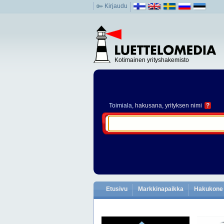
Kirjaudu
Kotimainen yrityshakemisto
Toimiala
, hakusana, yrityksen nimi
?
Etusivu
Markkinapaikka
Hakukone