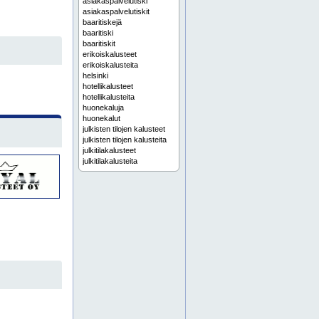
asiakaspalvelutiski
asiakaspalvelutiskit
baaritiskejä
baaritiski
baaritiskit
erikoiskalusteet
erikoiskalusteita
helsinki
hotellikalusteet
hotellikalusteita
huonekaluja
huonekalut
julkisten tilojen kalusteet
julkisten tilojen kalusteita
julkitilakalusteet
julkitilakalusteita
kaappisängyt
kaappisänky
kaappisänkyjä
keittiökaapisto
keittiökaapistot
keittiökaapit
keittiökalusteet
keittiökalusteita
kiintokaluste
kiintokalusteet
kiintokalusteita
kodinhoitohuone
komero
komerot