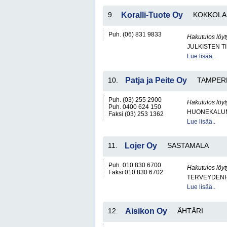
9.
Koralli-Tuote Oy
KOKKOLA
Puh. (06) 831 9833
Hakutulos löyt
JULKISTEN T
Lue lisää..
10.
Patja ja Peite Oy
TAMPER
Puh. (03) 255 2900
Hakutulos löyt
Puh. 0400 624 150
HUONEKALUM
Faksi (03) 253 1362
Lue lisää..
11.
Lojer Oy
SASTAMALA
Puh. 010 830 6700
Hakutulos löyt
Faksi 010 830 6702
TERVEYDENH
Lue lisää..
12.
Aisikon Oy
ÄHTÄRI