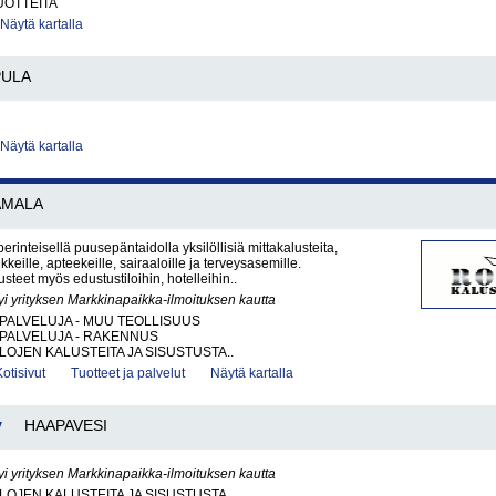
OTTEITA
Näytä kartalla
PULA
Näytä kartalla
AMALA
rinteisellä puusepäntaidolla yksilöllisiä mittakalusteita,
ikkeille, apteekeille, sairaaloille ja terveysasemille.
lusteet myös edustustiloihin, hotelleihin..
yi yrityksen Markkinapaikka-ilmoituksen kautta
PALVELUJA - MUU TEOLLISUUS
PALVELUJA - RAKENNUS
ILOJEN KALUSTEITA JA SISUSTUSTA..
Kotisivut
Tuotteet ja palvelut
Näytä kartalla
y
HAAPAVESI
yi yrityksen Markkinapaikka-ilmoituksen kautta
ILOJEN KALUSTEITA JA SISUSTUSTA