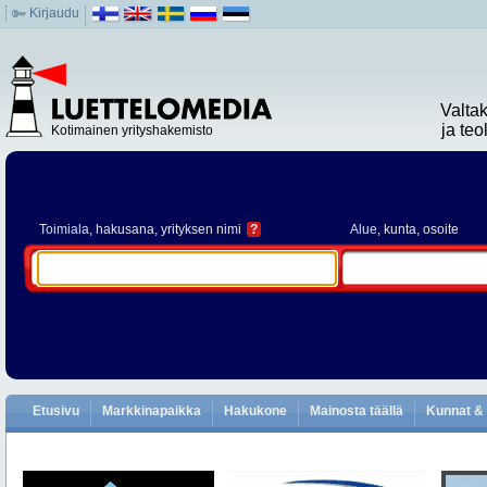
Kirjaudu
Valta
ja te
Kotimainen yrityshakemisto
Toimiala
, hakusana, yrityksen nimi
?
Alue
, kunta, osoite
Etusivu
Markkinapaikka
Hakukone
Mainosta täällä
Kunnat & 