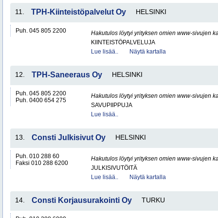
11.
TPH-Kiinteistöpalvelut Oy
HELSINKI
Puh. 045 805 2200
Hakutulos löytyi yrityksen omien www-sivujen ka
KIINTEISTÖPALVELUJA
Lue lisää..
Näytä kartalla
12.
TPH-Saneeraus Oy
HELSINKI
Puh. 045 805 2200
Hakutulos löytyi yrityksen omien www-sivujen ka
Puh. 0400 654 275
SAVUPIIPPUJA
Lue lisää..
13.
Consti Julkisivut Oy
HELSINKI
Puh. 010 288 60
Hakutulos löytyi yrityksen omien www-sivujen ka
Faksi 010 288 6200
JULKISIVUTÖITÄ
Lue lisää..
Näytä kartalla
14.
Consti Korjausurakointi Oy
TURKU