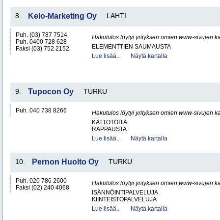
8.
Kelo-Marketing Oy
LAHTI
Puh. (03) 787 7514
Hakutulos löytyi yrityksen omien www-sivujen ka
Puh. 0400 728 628
ELEMENTTIEN SAUMAUSTA
Faksi (03) 752 2152
Lue lisää..
Näytä kartalla
9.
Tupocon Oy
TURKU
Puh. 040 738 8266
Hakutulos löytyi yrityksen omien www-sivujen ka
KATTOTÖITÄ
RAPPAUSTA
Lue lisää..
Näytä kartalla
10.
Pernon Huolto Oy
TURKU
Puh. 020 786 2600
Hakutulos löytyi yrityksen omien www-sivujen ka
Faksi (02) 240 4068
ISÄNNÖINTIPALVELUJA
KIINTEISTÖPALVELUJA
Lue lisää..
Näytä kartalla