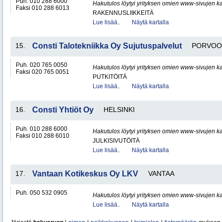
Puh. 010 288 6000
Hakutulos löytyi yrityksen omien www-sivujen ka
Faksi 010 288 6013
RAKENNUSLIIKKEITÄ
Lue lisää..
Näytä kartalla
15.
Consti Talotekniikka Oy Sujutuspalvelut
PORVOO
Puh. 020 765 0050
Hakutulos löytyi yrityksen omien www-sivujen ka
Faksi 020 765 0051
PUTKITÖITÄ
Lue lisää..
Näytä kartalla
16.
Consti Yhtiöt Oy
HELSINKI
Puh. 010 288 6000
Hakutulos löytyi yrityksen omien www-sivujen ka
Faksi 010 288 6010
JULKISIVUTÖITÄ
Lue lisää..
Näytä kartalla
17.
Vantaan Kotikeskus Oy LKV
VANTAA
Puh. 050 532 0905
Hakutulos löytyi yrityksen omien www-sivujen ka
Lue lisää..
Näytä kartalla