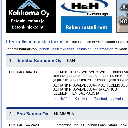
Elementtisaumausten tarkastus
Hakusanoilla elementtisaumausten ta
Järjestä
hakuarvon
|
nimen
|
paikkakunnan
|
toimialan
|
tietomäärän
mukaan
1.
Jänkhä Saumaus Oy
LAHTI
Puh. 0400 804 931
ELEMENTIT HYVÄÄN SAUMAAN on Jänkhä Saum
kuvaava periaate. Jänkhä Saumaus Oy on vaati
ja julkisivukorjausten erikoisosaaja, joka palvelee 
ALIHANKINTAPALVELUJA - MUU TEOLLISUUS
ALIHANKINTAPALVELUJA - RAKENNUS
ELEMENTTIEN SAUMAUSTA..
Lue lisää..
Kotisivut
Tuotteet ja palvelut
2.
Esa Sauma Oy
NUMMELA
Puh. 040 744 2420
Elementtisaumaus Uusimaa Länsi-Suomi Kesk