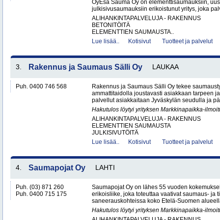
OyEsa Sauma Oy on elementtisaumauksiin, uus
julkisivusaumauksiin erikoistunut yritys, joka pal
ALIHANKINTAPALVELUJA - RAKENNUS
BETONITÖITÄ
ELEMENTTIEN SAUMAUSTA..
Lue lisää..
Kotisivut
Tuotteet ja palvelut
3.
Rakennus ja Saumaus Sälli Oy
LAUKAA
Puh. 0400 746 568
Rakennus ja Saumaus Sälli Oy tekee saumaustyö
ammattitaidolla joustavasti asiakkaan tarpeen j
palvellut asiakkaitaan Jyväskylän seudulla ja p
Hakutulos löytyi yrityksen Markkinapaikka-ilmoi
ALIHANKINTAPALVELUJA - RAKENNUS
ELEMENTTIEN SAUMAUSTA
JULKISIVUTÖITÄ
Lue lisää..
Kotisivut
Tuotteet ja palvelut
4.
Saumapojat Oy
LAHTI
Puh. (03) 871 260
Saumapojat Oy on lähes 55 vuoden kokemuksel
Puh. 0400 715 175
erikoisliike, joka toteuttaa vaativat saumaus- ja ti
saneerauskohteissa koko Etelä-Suomen alueella.
Hakutulos löytyi yrityksen Markkinapaikka-ilmoi
ALIHANKINTAPALVELUJA - RAKENNUS