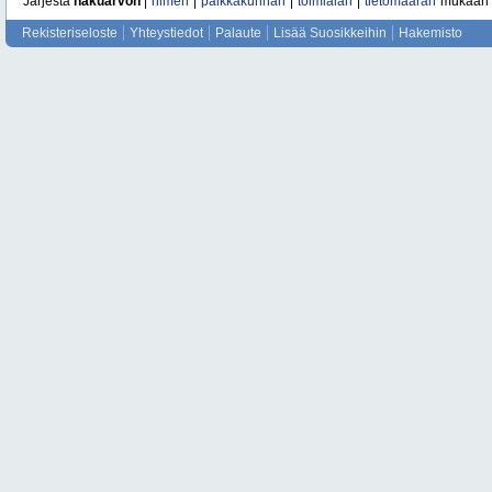
Järjestä
hakuarvon
|
nimen
|
paikkakunnan
|
toimialan
|
tietomäärän
mukaan
Rekisteriseloste
Yhteystiedot
Palaute
Lisää Suosikkeihin
Hakemisto