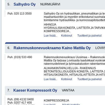
5.
Salhydro Oy
NURMIJÄRVI
Puh. 020 113 3500
Salhydro Oy on hydrauliikan, pneumatiikan ja te
maahantuontiin ja myyntiin erikoistunut suomal
toimitamme hydrauliikka- ja kunnossapitotuotteita
HIHNOJA
HYDRAULISIA KONEITA, LAITTEITA JA TARVIK
KOMPRESSOREJA..
Lue lisää..
Kotisivut
Tuotteet ja palvelut
6.
Rakennuskonevuokraamo Kaino Mattila Oy
LOVII
Puh. (019) 533 490
Rakennuskonevuokraus Uusimaa – Rakennusk
Mattila Oy tarjoaa Loviisasta laadukkaat vuokrak
rakennustelineet ja työmaakaluston rakentamisen
ALIHANKINTAPALVELUJA - RAKENNUS
BETONITEOLLISUUDEN KONEITA, LAITTEITA J
HITSAUSKONEITA, HITSAUSLAITTEITA JA HIT
Lue lisää..
Kotisivut
Tuotteet ja palvelut
7.
Kaeser Kompressorit Oy
VANTAA
Puh. (09) 4132 0400
KOMPRESSOREJA
Puh. 0207 417 400