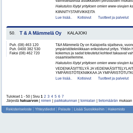
valmistettavista asiakkaiden piirustusten mukaisis
Hakutulos löytyi yrityksen omien www-sivujen ka
KIINNITYSTARVIKKEITA
Lue lisää..
Kotisivut
Tuotteet ja palvelut
50.
T & A Mämmelä Oy
KALAJOKI
Puh. (08) 463 120
T&A Mämmelä Oy on Kalajoella sijaitseva, vuon
Puh. 0400 382 530
ympäristötekniikkaan erikoistunut yritys. Yhtiö
Faksi (08) 462 720
kokemus ja sadat toteutetut kohteet takaavat v
osaamisellemme.
Hakutulos löytyi yrityksen omien www-sivujen ka
VEDENKÄSITTELYÄ JA VEDENKÄSITTELYLAIT
YMPÄRISTÖTEKNIIKKAA JA YMPÄRISTÖTUTK
Lue lisää..
Kotisivut
Tuotteet ja palvelut
Tulokset 1 - 50 | Sivu
1
2
3
4
5
6
7
Järjestä
hakuarvon
|
nimen
|
paikkakunnan
|
toimialan
|
tietomäärän
mukaan
Rekisteriseloste
Yhteystiedot
Palaute
Lisää Suosikkeihin
Hakemisto