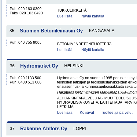
Puh. 020 163 0300
TUKKULIIKKEITÄ
Faksi 020 163 0490
Lue lisää..
Näytä kartalla
35.
Suomen Betonileimasin Oy
KANGASALA
Puh. 040 755 9005
BETONIA JA BETONITUOTTEITA
Lue lisää..
Näytä kartalla
36.
Hydromarket Oy
HELSINKI
Puh. 020 1133 500
Hydromarket Oy on vuonna 1995 perustettu hydr
Puh. 0400 513 600
teknisten letkujen ja teollisuustarvikkeiden erik
ensiasennus- ja kunnossapitoasiakkaita sekä tuk
Hakutulos löytyi yrityksen Markkinapaikka-ilmoi
ALIHANKINTAPALVELUJA - MUU TEOLLISUUS
HYDRAULISIA KONEITA, LAITTEITA JA TARVIK
LETKUJA..
Lue lisää..
Kotisivut
Tuotteet ja palvelut
37.
Rakenne-Ahlfors Oy
LOPPI