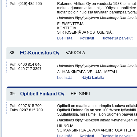
Puh. (019) 485 205
Rakenne-Ahlfors Oy on vuodesta 1988 toiminut 
meluntorjunnan asiantuntija. Yritys suunnittelee 
tuotantotiloihin, joissa tarvitaan parempaa työrau
Hakutulos löytyi yrityksen Markkinapaikka-ilmoi
ELEMENTTEJÄ
KONTTEJA
SIIRTOSEINIÄ JA NOSTOSEINIÄ..
Lue lisää..
Kotisivut
Tuotteet ja palvelut
38.
FC-Koneistus Oy
VAKKOLA
Puh. 0400 814 646
Hakutulos löytyi yrityksen Markkinapaikka-ilmoi
Puh. 040 717 3397
ALIHANKINTAPALVELUJA - METALLI
Lue lisää..
Näytä kartalla
39.
Optibelt Finland Oy
HELSINKI
Puh. 0207 815 700
Optibelt on maailman suurimpiin kuuluva erilais
Faksi 0207 815 709
Optibelt Finland Oy on sen 100 %:nen tytäryht
Suutarilassa, missä meillä on Suomen päävarasto
Hakutulos löytyi yrityksen omien www-sivujen ka
HIHNOJA
VOIMANSIIRTOA JA VOIMANSIIRTOLAITTEITA
Lue lisää..
Kotisivut
Tuotteet ja palvelut