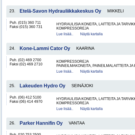
23.
Etelä-Savon Hydrauliikkakeskus Oy
MIKKELI
Puh. (015) 360 711
HYDRAULISIA KONEITA, LAITTEITA JA TARVIK
Faksi (015) 360 731
KOMPRESSOREJA
Lue lisää..
Näytä kartalla
24.
Kone-Lammi Cator Oy
KAARINA
Puh. (02) 469 2700
KOMPRESSOREJA
Faksi (02) 469 2710
PAINEILMAKONEITA, PAINEILMALAITTEITA JA
Lue lisää..
Näytä kartalla
25.
Lakeuden Hydro Oy
SEINÄJOKI
Puh. (06) 412 5100
HYDRAULISIA KONEITA, LAITTEITA JA TARVIK
Faksi (06) 414 4970
KOMPRESSOREJA
Lue lisää..
Näytä kartalla
26.
Parker Hannifin Oy
VANTAA
Puh. 020 753 2500