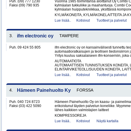
Puh. (09) 777 1230
Vuonna 1985 toimintansa aloittanut Oy Combi 
Faksi (09) 790 935
kylmäalan tukkuliike ja maahantuoja. Combi Cool
kylmäalan huipputekniikkaa, yksittäisiä kompone
KYLMÄKONEITA, KYLMÄKONELAITTEITA JA
Lue lisää..
Kotisivut
Tuotteet ja palvelut
3.
ifm electronic oy
TAMPERE
Puh. 09 424 55 805
ifm electronic oy on kansainvälisesti tunnettu te
automaatioratkaisujen ja teollisen tiedonsiirron 
Yritys kuuluu saksalaiseen ifm-konserniin, joka o
AUTOMAATIOTA
AUTOMAATTISEN TUNNISTUKSEN KONEITA, LA
ELINTARVIKETEOLLISUUDEN KONEITA, LAITTE
Lue lisää..
Kotisivut
Tuotteet ja palvelut
4.
Hämeen Painehuolto Ky
FORSSA
Puh. 040 724 8723
Hämeen Painehuolto Oy on kaasu- ja paineilm
Faksi (03) 422 5090
erikoistunut täyden palvelun koneliike. Myymm
lähes kaikkien valmistajien laitteet
KOMPRESSOREJA
Lue lisää..
Kotisivut
Näytä kartalla