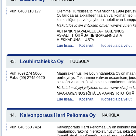
Puh. 0400 110 177
Olemme Huittisissa toimiva vuonna 1994 peruste
Oy tarjoaa asiakkailleen laajan valikoiman teol
kiinteistöjen palveluja yhden luotettavan kumppa
Hakutulos löytyi yrityksen omien www-sivujen ka
ALIHANKINTAPALVELUJA - RAKENNUS
ASFALTTITÖITÄ JA TIENRAKENNUSTA
HIEKKAPUHALLUSTA..
Lue lisää..
Kotisivut
Tuotteet ja palvelut
43.
Louhintahiekka Oy
TUUSULA
Puh. (09) 274 5060
Maanrakennusliike Louhintahiekka Oy on maan
Faksi (09) 2745 0620
perheyritys. Takaamme vahvan osaamisen, jous
selkeän vastuun töistämme. maanrakennus teide
Hakutulos löytyi yrityksen omien www-sivujen ka
MAARAKENNUSTÖITÄ JA MAANSIIRTOTÖITÄ
Lue lisää..
Kotisivut
Tuotteet ja palvelut
44.
Kaivonporaus Harri Peltomaa Oy
NAKKILA
Puh. 040 550 7424
Kaivonporaus Harri Peltomaa Oy on kokenut kai
maalämpöurakointiin erikoistunut yritys, joka tot
lämpökaivot, maalämpöratkaisut, porapaalutukset 