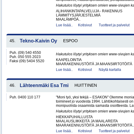
Hakutulos löytyi yrityksen omien www-sivujen ka
ALIHANKINTAPALVELUJA - RAKENNUS
LÄMMITYSJÄRJESTELMIÄ
MAALÄMPÖÄ..
Lue lisää..
Kotisivut
Tuotteet ja palvelut
45.
Tekno-Kaivin Oy
ESPOO
Puh. (09) 540 4550
Hakutulos löytyi yrityksen omien www-sivujen ka
Puh. 050 555 2023
KAAPELOINTIA
Faksi (09) 5404 5520
MAARAKENNUSTÖITÄ JA MAANSIIRTOTÖITÄ
Lue lisää..
Kotisivut
Näytä kartalla
46.
Lähteenmäki Esa Tmi
HUITTINEN
Puh. 0400 110 177
"Moni työ, yksi tekijä – ESAKON" Olemme monialay
toimineet jo vuodesta 1994. Lähtökohtaisesti on
monipuolista osaamista samasta osoitteesta. Lat
Hakutulos löytyi yrityksen omien www-sivujen ka
HIEKKAPUHALLUSTA
MAALAUSLIIKKEITÄ JA MAALAREITA
MAARAKENNUSTÖITÄ JA MAANSIIRTOTÖITÄ..
Lue lisää..
Kotisivut
Tuotteet ja palvelut