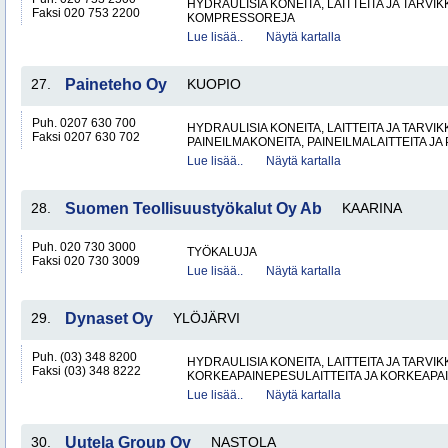
HYDRAULISIA KONEITA, LAITTEITA JA TARVIK
Faksi 020 753 2200
KOMPRESSOREJA
Lue lisää..
Näytä kartalla
27.
Paineteho Oy
KUOPIO
Puh. 0207 630 700
HYDRAULISIA KONEITA, LAITTEITA JA TARVIK
Faksi 0207 630 702
PAINEILMAKONEITA, PAINEILMALAITTEITA JA
Lue lisää..
Näytä kartalla
28.
Suomen Teollisuustyökalut Oy Ab
KAARINA
Puh. 020 730 3000
TYÖKALUJA
Faksi 020 730 3009
Lue lisää..
Näytä kartalla
29.
Dynaset Oy
YLÖJÄRVI
Puh. (03) 348 8200
HYDRAULISIA KONEITA, LAITTEITA JA TARVIK
Faksi (03) 348 8222
KORKEAPAINEPESULAITTEITA JA KORKEAPA
Lue lisää..
Näytä kartalla
30.
Uutela Group Oy
NASTOLA