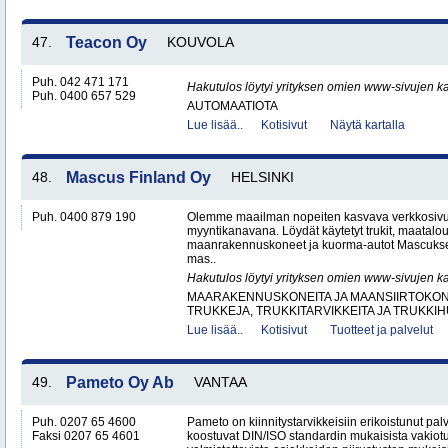
47.
Teacon Oy
KOUVOLA
Puh. 042 471 171
Hakutulos löytyi yrityksen omien www-sivujen ka
Puh. 0400 657 529
AUTOMAATIOTA
Lue lisää..
Kotisivut
Näytä kartalla
48.
Mascus Finland Oy
HELSINKI
Puh. 0400 879 190
Olemme maailman nopeiten kasvava verkkosivu
myyntikanavana. Löydät käytetyt trukit, maatal
maanrakennuskoneet ja kuorma-autot Mascuks
mas..
Hakutulos löytyi yrityksen omien www-sivujen ka
MAARAKENNUSKONEITA JA MAANSIIRTOKONE
TRUKKEJA, TRUKKITARVIKKEITA JA TRUKKI
Lue lisää..
Kotisivut
Tuotteet ja palvelut
49.
Pameto Oy Ab
VANTAA
Puh. 0207 65 4600
Pameto on kiinnitystarvikkeisiin erikoistunut palv
Faksi 0207 65 4601
koostuvat DIN/ISO standardin mukaisista vakiotu