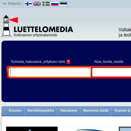
Kirjaudu
Valta
ja te
Kotimainen yrityshakemisto
Toimiala
, hakusana, yrityksen nimi
?
Alue
, kunta, osoite
Etusivu
Markkinapaikka
Hakukone
Mainosta täällä
Kunnat & 