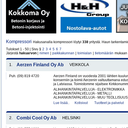
Kompressori
Hakusanalla kompressori löytyi
338
yritystä. Haun tarkentami
Tulokset 1 - 50 | Sivu
1
2
3
4
5
6
7
Järjestä
hakuarvon
|
nimen
|
paikkakunnan
|
toimialan
|
tietomäärän
mukaan
1.
Aerzen Finland Oy Ab
VEIKKOLA
Puh. (09) 819 4720
Aerzen Finland on vuodesta 2001 lähtien kuulun
konserniin ja toimii Aerzenin valtuuttamana ed
ja Latviassa. Toimistomme sijaitsee Kirkkonumm
ALIHANKINTAPALVELUJA - ELEKTRONIIKKA
ALIHANKINTAPALVELUJA - METALLI
ALIHANKINTAPALVELUJA - MUU TEOLLISUUS.
Lue lisää..
Kotisivut
Tuotteet ja palvelut
2.
Combi Cool Oy Ab
HELSINKI