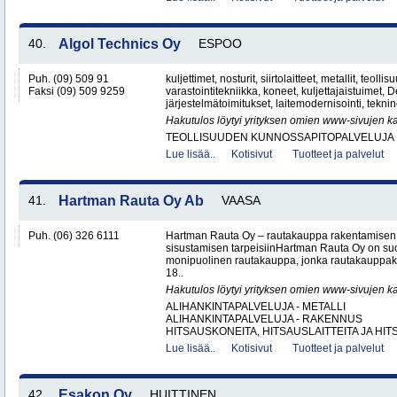
40.
Algol Technics Oy
ESPOO
Puh. (09) 509 91
kuljettimet, nosturit, siirtolaitteet, metallit, teolli
Faksi (09) 509 9259
varastointitekniikka, koneet, kuljettajaistuimet,
järjestelmätoimitukset, laitemodernisointi, teknin
Hakutulos löytyi yrityksen omien www-sivujen ka
TEOLLISUUDEN KUNNOSSAPITOPALVELUJA
Lue lisää..
Kotisivut
Tuotteet ja palvelut
41.
Hartman Rauta Oy Ab
VAASA
Puh. (06) 326 6111
Hartman Rauta Oy – rautakauppa rakentamisen, 
sisustamisen tarpeisiinHartman Rauta Oy on su
monipuolinen rautakauppa, jonka rautakauppak
18..
Hakutulos löytyi yrityksen omien www-sivujen ka
ALIHANKINTAPALVELUJA - METALLI
ALIHANKINTAPALVELUJA - RAKENNUS
HITSAUSKONEITA, HITSAUSLAITTEITA JA HIT
Lue lisää..
Kotisivut
Tuotteet ja palvelut
42.
Esakon Oy
HUITTINEN