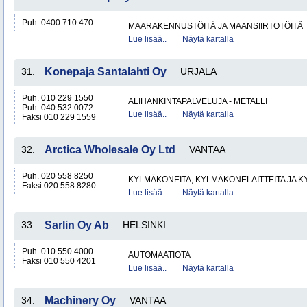
Puh. 0400 710 470
MAARAKENNUSTÖITÄ JA MAANSIIRTOTÖITÄ
Lue lisää..
Näytä kartalla
31.
Konepaja Santalahti Oy
URJALA
Puh. 010 229 1550
ALIHANKINTAPALVELUJA - METALLI
Puh. 040 532 0072
Lue lisää..
Näytä kartalla
Faksi 010 229 1559
32.
Arctica Wholesale Oy Ltd
VANTAA
Puh. 020 558 8250
KYLMÄKONEITA, KYLMÄKONELAITTEITA JA
Faksi 020 558 8280
Lue lisää..
Näytä kartalla
33.
Sarlin Oy Ab
HELSINKI
Puh. 010 550 4000
AUTOMAATIOTA
Faksi 010 550 4201
Lue lisää..
Näytä kartalla
34.
Machinery Oy
VANTAA