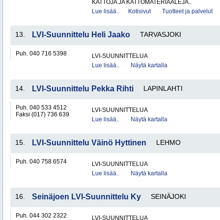
KATTOJA JA KATTOMATERIAALEJA..
Lue lisää..
Kotisivut
Tuotteet ja palvelut
13.
LVI-Suunnittelu Heli Jaako
TARVASJOKI
Puh. 040 716 5398
LVI-SUUNNITTELUA
Lue lisää..
Näytä kartalla
14.
LVI-Suunnittelu Pekka Rihti
LAPINLAHTI
Puh. 040 533 4512
LVI-SUUNNITTELUA
Faksi (017) 736 639
Lue lisää..
Näytä kartalla
15.
LVI-Suunnittelu Väinö Hyttinen
LEHMO
Puh. 040 758 6574
LVI-SUUNNITTELUA
Lue lisää..
Näytä kartalla
16.
Seinäjoen LVI-Suunnittelu Ky
SEINÄJOKI
Puh. 044 302 2322
LVI-SUUNNITTELUA