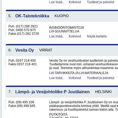
Lue lisää..
Kotisivut
Tuotteet ja palvelut
5.
OK-Talotekniikka
KUOPIO
Puh. (017) 288 2821
INSINÖÖRITOIMISTOJA
Puh. 0400 570 675
LVI-SUUNNITTELUA
Faksi (017) 282 3729
Lue lisää..
Kotisivut
Näytä kartalla
6.
Vesita Oy
VIRRAT
Puh. 0207 218 400
Vesita Oy on vesihuoltoalan tuotteisiin ja palvelui
Faksi 0207 218 401
Tuotteitamme ovat mm. erilaiset vesihuoltokaivot,
ja osat. Teemme myös alihankintaa maamme su
LVI-TARVIKKEITA JA LVI-MATERIAALEJA
Lue lisää..
Kotisivut
Tuotteet ja palvelut
7.
Lämpö- ja Vesijohtoliike P Juutilainen
HELSINKI
Puh. (09) 495 106
Lämpö- ja vesijohtoliike P. Juutilainen Oy on v
Faksi (09) 498 845
pääkaupunkiseudulla toimiva yhtiö. Meiltä saat k
rakennus- ja huoltopalvelut saman katon alta. T
PUTKITÖITÄ