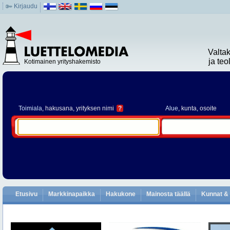
Kirjaudu
Valta
ja te
Kotimainen yrityshakemisto
Toimiala
, hakusana, yrityksen nimi
?
Alue
, kunta, osoite
Etusivu
Markkinapaikka
Hakukone
Mainosta täällä
Kunnat & 