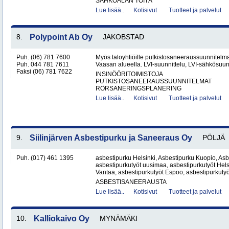
SÄHKÖALAN TÖITÄ
Lue lisää..
Kotisivut
Tuotteet ja palvelut
8.
Polypoint Ab Oy
JAKOBSTAD
Puh. (06) 781 7600
Myös taloyhtiöille putkistosaneeraussuunnitelma
Puh. 044 781 7611
Vaasan alueella. LVI-suunnittelu, LVI-sähkösuun
Faksi (06) 781 7622
INSINÖÖRITOIMISTOJA
PUTKISTOSANEERAUSSUUNNITELMAT
RÖRSANERINGSPLANERING
Lue lisää..
Kotisivut
Tuotteet ja palvelut
9.
Siilinjärven Asbestipurku ja Saneeraus Oy
PÖLJÄ
Puh. (017) 461 1395
asbestipurku Helsinki, Asbestipurku Kuopio, Asb
asbestipurkutyöt uusimaa, asbestipurkutyöt Hels
Vantaa, asbestipurkutyöt Espoo, asbestipurkutyö
ASBESTISANEERAUSTA
Lue lisää..
Kotisivut
Tuotteet ja palvelut
10.
Kalliokaivo Oy
MYNÄMÄKI