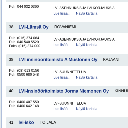
Puh. 044 032 0360
LVI-ASENNUKSIA JA LVI-KORJAUKSIA
Lue lisää..
Näytä kartalla
38.
LVI-Lämsä Oy
ROVANIEMI
Puh. (016) 374 064
LVI-ASENNUKSIA JA LVI-KORJAUKSIA
Puh. 040 540 5520
Lue lisää..
Näytä kartalla
Faksi (016) 374 000
39.
LVI-insinööritoimisto A Mustonen Oy
KAJAANI
Puh. (08) 613 0156
LVI-SUUNNITTELUA
Puh. 0500 680 548
Lue lisää..
Näytä kartalla
40.
LVI-Insinööritoimisto Jorma Niemonen Oy
KINNU
Puh. 0400 407 550
LVI-SUUNNITTELUA
Puh. 0400 642 148
Lue lisää..
Näytä kartalla
41.
lvi-isko
TOIJALA