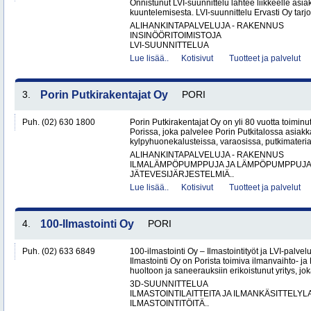
Onnistunut LVI-suunnittelu lähtee liikkeelle asi
kuuntelemisesta. LVI-suunnittelu Ervasti Oy tarj
ALIHANKINTAPALVELUJA - RAKENNUS
INSINÖÖRITOIMISTOJA
LVI-SUUNNITTELUA
Lue lisää..
Kotisivut
Tuotteet ja palvelut
3.
Porin Putkirakentajat Oy
PORI
Puh. (02) 630 1800
Porin Putkirakentajat Oy on yli 80 vuotta toiminut
Porissa, joka palvelee Porin Putkitalossa asiakka
kylpyhuonekalusteissa, varaosissa, putkimateria
ALIHANKINTAPALVELUJA - RAKENNUS
ILMALÄMPÖPUMPPUJA JA LÄMPÖPUMPPUJ
JÄTEVESIJÄRJESTELMIÄ..
Lue lisää..
Kotisivut
Tuotteet ja palvelut
4.
100-Ilmastointi Oy
PORI
Puh. (02) 633 6849
100-ilmastointi Oy – Ilmastointityöt ja LVI-palvel
Ilmastointi Oy on Porista toimiva ilmanvaihto- ja 
huoltoon ja saneerauksiin erikoistunut yritys, jok
3D-SUUNNITTELUA
ILMASTOINTILAITTEITA JA ILMANKÄSITTELYLA
ILMASTOINTITÖITÄ..