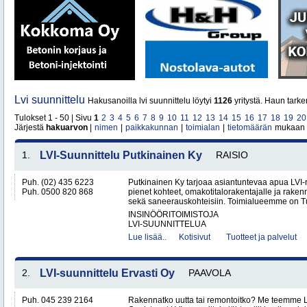
Lvi suunnittelu
Hakusanoilla lvi suunnittelu löytyi
1126
yritystä. Haun tark
Tulokset 1 - 50 | Sivu
1
2
3
4
5
6
7
8
9
10
11
12
13
14
15
16
17
18
19
20
Järjestä
hakuarvon
|
nimen
|
paikkakunnan
|
toimialan
|
tietomäärän
mukaan
1.
LVI-Suunnittelu Putkinainen Ky
RAISIO
Puh. (02) 435 6223
Putkinainen Ky tarjoaa asiantuntevaa apua LVI-ra
Puh. 0500 820 868
pienet kohteet, omakotitalorakentajalle ja raken
sekä saneerauskohteisiin. Toimialueemme on Tu
INSINÖÖRITOIMISTOJA
LVI-SUUNNITTELUA
Lue lisää..
Kotisivut
Tuotteet ja palvelut
2.
LVI-suunnittelu Ervasti Oy
PAAVOLA
Puh. 045 239 2164
Rakennatko uutta tai remontoitko? Me teemme LV