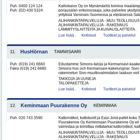
Puh. 0400 124 124
Kalliokaivo Oy on Mynämäellä toimiva maalämpö
Puh. (02) 430 5324
porausalan erikoisosaaja, joka palvelee yksityisiä
yrityksiä Varsinais-Suomessa ja eteläisessä Sat
ALIHANKINTAPALVELUJA - MUU TEOLLISUUS
ALIHANKINTAPALVELUJA - RAKENNUS
LÄMMITYSLAITTEITA JA KUIVAUSLAITTEITA..
Lue lisää..
Kotisivut
Tuotteet ja palvelut
11.
HusHörnan
TAMMISAARI
Puh. (019) 241 6660
Edustamme Simons-taloja ja Kermansavi-kaakeli
Faksi (019) 241 6680
Simons-hus och Kermansavi-kakelungnar. Sivo
rakennetun Sivo-muuttovalmistalon laatuun voit l
TAKKOJA JA UUNEJA
TALOPAKETTEJA
Lue lisää..
Kotisivut
Tuotteet ja palvelut
12.
Keminmaan Puurakenne Oy
KEMINMAA
Puh. 020 743 3590
Kattoristikot, kattotuolit ja Easi-Joist-palkit 
Puurakenne Oy Keminmaan Puurakenne Oy eli 
valmistaa ja toimittaa mittatarkat kattoristikot, katto
ALIHANKINTAPALVELUJA - MUU TEOLLISUUS
ALIHANKINTAPALVELUJA - RAKENNUS