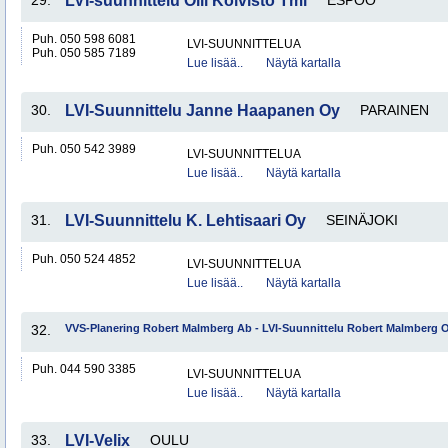
29.
LVI-suunnittelu Olli Koivisto Tmi
ESPOO
Puh. 050 598 6081
LVI-SUUNNITTELUA
Puh. 050 585 7189
Lue lisää..
Näytä kartalla
30.
LVI-Suunnittelu Janne Haapanen Oy
PARAINEN
Puh. 050 542 3989
LVI-SUUNNITTELUA
Lue lisää..
Näytä kartalla
31.
LVI-Suunnittelu K. Lehtisaari Oy
SEINÄJOKI
Puh. 050 524 4852
LVI-SUUNNITTELUA
Lue lisää..
Näytä kartalla
32.
VVS-Planering Robert Malmberg Ab - LVI-Suunnittelu Robert Malmberg 
Puh. 044 590 3385
LVI-SUUNNITTELUA
Lue lisää..
Näytä kartalla
33.
LVI-Velix
OULU