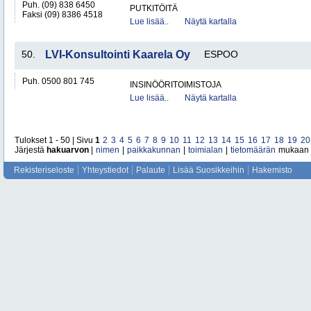
Puh. (09) 838 6450
PUTKITÖITÄ
Faksi (09) 8386 4518
Lue lisää..
Näytä kartalla
50.
LVI-Konsultointi Kaarela Oy
ESPOO
Puh. 0500 801 745
INSINÖÖRITOIMISTOJA
Lue lisää..
Näytä kartalla
Tulokset 1 - 50 | Sivu
1
2
3
4
5
6
7
8
9
10
11
12
13
14
15
16
17
18
19
20
Järjestä
hakuarvon
|
nimen
|
paikkakunnan
|
toimialan
|
tietomäärän
mukaan
Rekisteriseloste
Yhteystiedot
Palaute
Lisää Suosikkeihin
Hakemisto