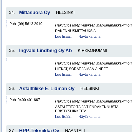
34.
Mittasuora Oy
HELSINKI
Puh. (09) 5613 2910
Hakutulos löytyi yrityksen Markkinapaikka-ilmoi
RAKENNUSMITTAUKSIA
Lue lisää..
Näytä kartalla
35.
Ingvald Lindberg Oy Ab
KIRKKONUMMI
Hakutulos löytyi yrityksen Markkinapaikka-ilmoi
HIEKAT, SORAT JA MAA-AINEET
Lue lisää..
Näytä kartalla
36.
Asfalttiliike E. Lidman Oy
HELSINKI
Puh. 0400 401 667
Hakutulos löytyi yrityksen Markkinapaikka-ilmoi
ASFALTTITÖITÄ JA TIENRAKENNUSTA
ERISTYSLIIKKEITÄ
Lue lisää..
Näytä kartalla
37.
HPP-Tekniikka Oy
NAANTALI