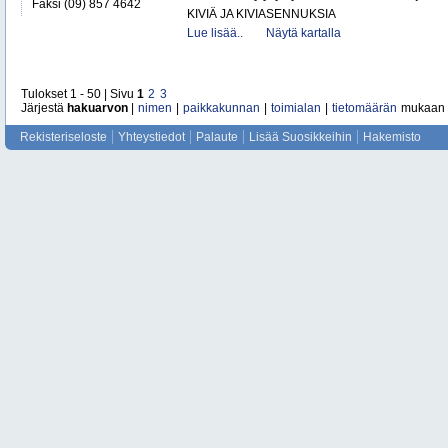
Faksi (09) 857 4642
KIVIÄ JA KIVIASENNUKSIA
Lue lisää..
Näytä kartalla
Tulokset 1 - 50 | Sivu
1
2
3
Järjestä
hakuarvon
|
nimen
|
paikkakunnan
|
toimialan
|
tietomäärän
mukaan
Rekisteriseloste
Yhteystiedot
Palaute
Lisää Suosikkeihin
Hakemisto