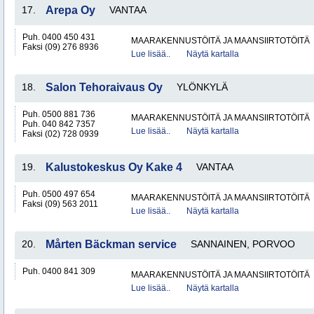
17.
Arepa Oy
VANTAA
Puh. 0400 450 431
MAARAKENNUSTÖITÄ JA MAANSIIRTOTÖITÄ
Faksi (09) 276 8936
Lue lisää..
Näytä kartalla
18.
Salon Tehoraivaus Oy
YLÖNKYLÄ
Puh. 0500 881 736
MAARAKENNUSTÖITÄ JA MAANSIIRTOTÖITÄ
Puh. 040 842 7357
Lue lisää..
Näytä kartalla
Faksi (02) 728 0939
19.
Kalustokeskus Oy Kake 4
VANTAA
Puh. 0500 497 654
MAARAKENNUSTÖITÄ JA MAANSIIRTOTÖITÄ
Faksi (09) 563 2011
Lue lisää..
Näytä kartalla
20.
Mårten Bäckman service
SANNAINEN, PORVOO
Puh. 0400 841 309
MAARAKENNUSTÖITÄ JA MAANSIIRTOTÖITÄ
Lue lisää..
Näytä kartalla