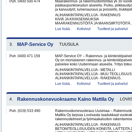
Puh. 0400 500 474
Maarakennus- ja rakennustoimintaa yli 30 vuo
pääkaupunkiseudun alueella. Purku, piikkaustyöt
ja kaivuutyöt, lumenauraus ja poissiirto, trukkipiikk
ALIHANKINTAPALVELUJA - RAKENNUS
KIVIÄ JA KIVIASENNUKSIA
MAARAKENNUSTÖITÄ JA MAANSIIRTOTÖITÄ..
Lue lisää..
Kotisivut
Tuotteet ja palvelut
3.
MAP-Service Oy
TUUSULA
Puh. 0400 471 159
MAP-Service OY – Rakennus- ja kiinteistöpalv
Oy on monialainen rakennus- ja kiinteistöpalvel
palvelee koko Uudenmaan alueella. Yritys toteutt
ALIHANKINTAPALVELUJA - METALLI
ALIHANKINTAPALVELUJA - MUU TEOLLISUUS
ALIHANKINTAPALVELUJA - RAKENNUS..
Lue lisää..
Kotisivut
Tuotteet ja palvelut
4.
Rakennuskonevuokraamo Kaino Mattila Oy
LOVII
Puh. (019) 533 490
Rakennuskonevuokraus Uusimaa – Rakennusk
Mattila Oy tarjoaa Loviisasta laadukkaat vuokrak
rakennustelineet ja työmaakaluston rakentamisen
ALIHANKINTAPALVELUJA - RAKENNUS
BETONITEOLLISUUDEN KONEITA, LAITTEITA J