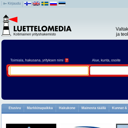
Kirjaudu
Valta
ja te
Kotimainen yrityshakemisto
Toimiala
, hakusana, yrityksen nimi
?
Alue
, kunta, osoite
Etusivu
Markkinapaikka
Hakukone
Mainosta täällä
Kunnat & 