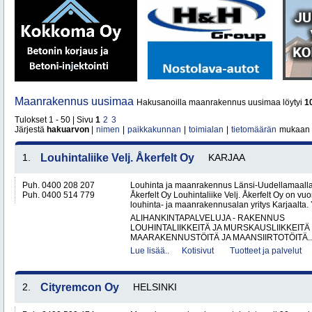
Maanrakennus uusimaa
Hakusanoilla maanrakennus uusimaa löytyi
1
Tulokset 1 - 50 | Sivu
1
2
3
Järjestä
hakuarvon
|
nimen
|
paikkakunnan
|
toimialan
|
tietomäärän
mukaan
1.
Louhintaliike Velj. Åkerfelt Oy
KARJAA
Puh. 0400 208 207
Louhinta ja maanrakennus Länsi-Uudellamaalla –
Puh. 0400 514 779
Åkerfelt Oy Louhintaliike Velj. Åkerfelt Oy on v
louhinta- ja maanrakennusalan yritys Karjaalta. Yr
ALIHANKINTAPALVELUJA - RAKENNUS
LOUHINTALIIKKEITÄ JA MURSKAUSLIIKKEITÄ
MAARAKENNUSTÖITÄ JA MAANSIIRTOTÖITÄ..
Lue lisää..
Kotisivut
Tuotteet ja palvelut
2.
Cityremcon Oy
HELSINKI