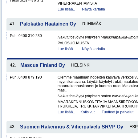
Faksi (019) 470 372
VIHERRAKENTAMISTA
Lue lisää..
Näytä kartalla
41.
Palokatko Haatainen Oy
RIIHIMÄKI
Puh. 0400 310 230
Hakutulos löytyi yrityksen Markkinapaikka-ilmoi
PALOSUOJAUSTA
Lue lisää..
Näytä kartalla
42.
Mascus Finland Oy
HELSINKI
Puh. 0400 879 190
Olemme maailman nopeiten kasvava verkkosivu
myyntikanavana. Löydät käytetyt trukit, maatal
maanrakennuskoneet ja kuorma-autot Mascuks
mas..
Hakutulos löytyi yrityksen omien www-sivujen ka
MAARAKENNUSKONEITA JA MAANSIIRTOKONE
TRUKKEJA, TRUKKITARVIKKEITA JA TRUKKI
Lue lisää..
Kotisivut
Tuotteet ja palvelut
43.
Suomen Rakennus & Viherpalvelu SRVP Oy
ES