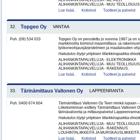
ALIHANKINTAPALVELUJA - METALLI
ALIHANKINTAPALVELUJA - MUU TEOLLISUUS.
Lue lisää..
Kotisivut
Tuotteet ja palvelut
32.
Topgeo Oy
VANTAA
Puh. (09) 534 033
Topgeo Oy on perustettu jo vuonna 1987 ja on
markkinoilla toiminut maanmittaus- ja rakennus
työkoneohjausjärjestelmien ja maatalouden ohj
Hakutulos löytyi yrityksen Markkinapaikka-ilmoi
ALIHANKINTAPALVELUJA - ELEKTRONIIKKA
ALIHANKINTAPALVELUJA - MUU TEOLLISUUS
ALIHANKINTAPALVELUJA - RAKENNUS..
Lue lisää..
Kotisivut
Tuotteet ja palvelut
33.
Tärinämittaus Valtonen Oy
LAPPEENRANTA
Puh. 0400 674 604
Tärinämittaus Valtonen Oy Teen minkä lupaan
Liiketoiminnan esittely Tärinämittaus Valtonen O
tärinävalvonta ja mittauspalvelut Lappeenrann
Hakutulos löytyi yrityksen Markkinapaikka-ilmoi
ALIHANKINTAPALVELUJA - MUU TEOLLISUUS
ALIHANKINTAPALVELUJA - RAKENNUS
LOUHINTALIIKKEITÄ JA MURSKAUSLIIKKEITÄ.
Lue lisää..
Kotisivut
Tuotteet ja palvelut