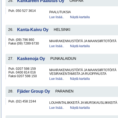
25.
Kankareen Paalutus Oy
ORIPÄÄ
Puh. 050 527 3614
PAALUTUKSIA
Lue lisää..
Näytä kartalla
26.
Kanta-Kaivu Oy
HELSINKI
Puh. (09) 796 860
MAARAKENNUSTÖITÄ JA MAANSIIRTOTÖITÄ
Faksi (09) 7289 6730
Lue lisää..
Näytä kartalla
27.
Kaskenoja Oy
PUNKALAIDUN
Puh. 0207 598 159
MAARAKENNUSTÖITÄ JA MAANSIIRTOTÖITÄ
Puh. 0400 814 016
VESIRAKENTAMISTA JA RUOPPAUSTA
Faksi 0207 598 150
Lue lisää..
Näytä kartalla
28.
Fjäder Group Oy
PARAINEN
Puh. (02) 458 2244
LOUHINTALIIKKEITÄ JA MURSKAUSLIIKKEITÄ
Lue lisää..
Näytä kartalla