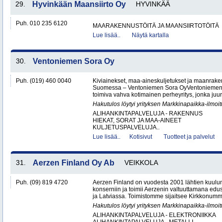
29.
Hyvinkään Maansiirto Oy
HYVINKÄÄ
Puh. 010 235 6120
MAARAKENNUSTÖITÄ JA MAANSIIRTOTÖITÄ
Lue lisää..
Näytä kartalla
30.
Ventoniemen Sora Oy
Puh. (019) 460 0040
Kiviainekset, maa-aineskuljetukset ja maanrake
Suomessa – Ventoniemen Sora OyVentoniemen 
toimiva vahva kotimainen perheyritys, jonka juure
Hakutulos löytyi yrityksen Markkinapaikka-ilmoi
ALIHANKINTAPALVELUJA - RAKENNUS
HIEKAT, SORAT JA MAA-AINEET
KULJETUSPALVELUJA..
Lue lisää..
Kotisivut
Tuotteet ja palvelut
31.
Aerzen Finland Oy Ab
VEIKKOLA
Puh. (09) 819 4720
Aerzen Finland on vuodesta 2001 lähtien kuulun
konserniin ja toimii Aerzenin valtuuttamana ed
ja Latviassa. Toimistomme sijaitsee Kirkkonumm
Hakutulos löytyi yrityksen Markkinapaikka-ilmoi
ALIHANKINTAPALVELUJA - ELEKTRONIIKKA