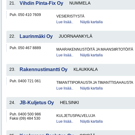
21.
Vihdin Pinta-Fix Oy
NUMMELA
Puh. 050 410 7609
VESIERISTYSTÄ
Lue lisää..
Näytä kartalla
22.
Laurinmäki Oy
JUORNAANKYLÄ
Puh. 050 467 8889
MAARAKENNUSTÖITÄ JA MAANSIIRTOTÖITÄ
Lue lisää..
Näytä kartalla
23.
Rakennustimantti Oy
KLAUKKALA
Puh. 0400 721 061
TIMANTTIPORAUSTA JA TIMANTTISAHAUSTA
Lue lisää..
Näytä kartalla
24.
JB-Kuljetus Oy
HELSINKI
Puh. 0400 500 986
KULJETUSPALVELUJA
Faksi (09) 484 530
Lue lisää..
Näytä kartalla