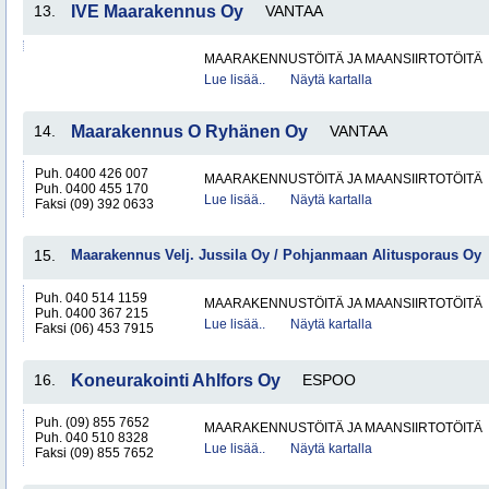
13.
IVE Maarakennus Oy
VANTAA
MAARAKENNUSTÖITÄ JA MAANSIIRTOTÖITÄ
Lue lisää..
Näytä kartalla
14.
Maarakennus O Ryhänen Oy
VANTAA
Puh. 0400 426 007
MAARAKENNUSTÖITÄ JA MAANSIIRTOTÖITÄ
Puh. 0400 455 170
Lue lisää..
Näytä kartalla
Faksi (09) 392 0633
15.
Maarakennus Velj. Jussila Oy / Pohjanmaan Alitusporaus Oy
Puh. 040 514 1159
MAARAKENNUSTÖITÄ JA MAANSIIRTOTÖITÄ
Puh. 0400 367 215
Lue lisää..
Näytä kartalla
Faksi (06) 453 7915
16.
Koneurakointi Ahlfors Oy
ESPOO
Puh. (09) 855 7652
MAARAKENNUSTÖITÄ JA MAANSIIRTOTÖITÄ
Puh. 040 510 8328
Lue lisää..
Näytä kartalla
Faksi (09) 855 7652