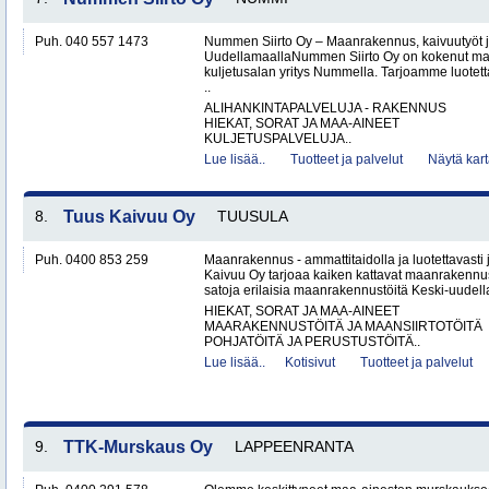
Puh. 040 557 1473
Nummen Siirto Oy – Maanrakennus, kaivuutyöt j
UudellamaallaNummen Siirto Oy on kokenut ma
kuljetusalan yritys Nummella. Tarjoamme luotett
..
ALIHANKINTAPALVELUJA - RAKENNUS
HIEKAT, SORAT JA MAA-AINEET
KULJETUSPALVELUJA..
Lue lisää..
Tuotteet ja palvelut
Näytä kart
8.
Tuus Kaivuu Oy
TUUSULA
Puh. 0400 853 259
Maanrakennus - ammattitaidolla ja luotettavasti
Kaivuu Oy tarjoaa kaiken kattavat maanraken­nu
satoja erilaisia maanrakennustöitä Keski-uudell
HIEKAT, SORAT JA MAA-AINEET
MAARAKENNUSTÖITÄ JA MAANSIIRTOTÖITÄ
POHJATÖITÄ JA PERUSTUSTÖITÄ..
Lue lisää..
Kotisivut
Tuotteet ja palvelut
9.
TTK-Murskaus Oy
LAPPEENRANTA