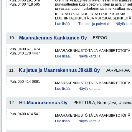
Puh. 0400 291 578
Olemme keskittyneet maa-ainesten murskaukse
Puh. 0400 418 505
purkujätteiden kuten betonin, tiilen ja asfaltin
ja vastaanottoon. Liiketoimintamme käsittää my
KIERRÄTYSTÄ JA KIERRÄTYSKESKUKSIA
LOUHINTALIIKKEITÄ JA MURSKAUSLIIKKEITÄ
Lue lisää..
Tuotteet ja palvelut
Näytä kart
10.
Maanrakennus Kankkunen Oy
ESPOO
Puh. 0400 671 474
MAARAKENNUSTÖITÄ JA MAANSIIRTOTÖITÄ
Puh. 040 170 4447
Lue lisää..
Näytä kartalla
11.
Kuljetus ja Maanrakennus Jäkälä Oy
JÄRVENPÄÄ
Puh. 050 414 6861
MAARAKENNUSTÖITÄ JA MAANSIIRTOTÖITÄ
Lue lisää..
Näytä kartalla
12.
HT-Maanrakennus Oy
PERTTULA, Nurmijärvi, Uusim
Puh. 0400 414 541
MAARAKENNUSTÖITÄ JA MAANSIIRTOTÖITÄ
Lue lisää..
Näytä kartalla