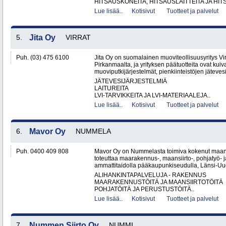
HITSAUSKONEITA, HITSAUSLAITTEITA JA HIT
Lue lisää..
Kotisivut
Tuotteet ja palvelut
5.
Jita Oy
VIRRAT
Puh. (03) 475 6100
Jita Oy on suomalainen muoviteollisuusyritys Virr
Pirkanmaalta, ja yrityksen päätuotteita ovat kuiv
muoviputkijärjestelmät, pienkiinteistöjen jätevesi
JÄTEVESIJÄRJESTELMIÄ
LAITUREITA
LVI-TARVIKKEITA JA LVI-MATERIAALEJA..
Lue lisää..
Kotisivut
Tuotteet ja palvelut
6.
Mavor Oy
NUMMELA
Puh. 0400 409 808
Mavor Oy on Nummelasta toimiva kokenut maanr
toteuttaa maarakennus-, maansiirto-, pohjatyö- j
ammattitaidolla pääkaupunkiseudulla, Länsi-Uud
ALIHANKINTAPALVELUJA - RAKENNUS
MAARAKENNUSTÖITÄ JA MAANSIIRTOTÖITÄ
POHJATÖITÄ JA PERUSTUSTÖITÄ..
Lue lisää..
Kotisivut
Tuotteet ja palvelut
7.
Nummen Siirto Oy
NUMMI