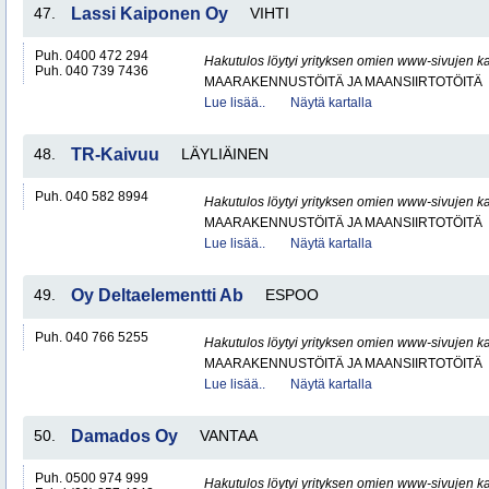
47.
Lassi Kaiponen Oy
VIHTI
Puh. 0400 472 294
Hakutulos löytyi yrityksen omien www-sivujen ka
Puh. 040 739 7436
MAARAKENNUSTÖITÄ JA MAANSIIRTOTÖITÄ
Lue lisää..
Näytä kartalla
48.
TR-Kaivuu
LÄYLIÄINEN
Puh. 040 582 8994
Hakutulos löytyi yrityksen omien www-sivujen ka
MAARAKENNUSTÖITÄ JA MAANSIIRTOTÖITÄ
Lue lisää..
Näytä kartalla
49.
Oy Deltaelementti Ab
ESPOO
Puh. 040 766 5255
Hakutulos löytyi yrityksen omien www-sivujen ka
MAARAKENNUSTÖITÄ JA MAANSIIRTOTÖITÄ
Lue lisää..
Näytä kartalla
50.
Damados Oy
VANTAA
Puh. 0500 974 999
Hakutulos löytyi yrityksen omien www-sivujen ka