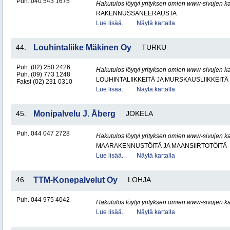
Puh. 040 543 1675
Hakutulos löytyi yrityksen omien www-sivujen ka
RAKENNUSSANEERAUSTA
Lue lisää..
Näytä kartalla
44.
Louhintaliike Mäkinen Oy
TURKU
Puh. (02) 250 2426
Hakutulos löytyi yrityksen omien www-sivujen ka
Puh. (09) 773 1248
LOUHINTALIIKKEITÄ JA MURSKAUSLIIKKEITÄ
Faksi (02) 231 0310
Lue lisää..
Näytä kartalla
45.
Monipalvelu J. Åberg
JOKELA
Puh. 044 047 2728
Hakutulos löytyi yrityksen omien www-sivujen ka
MAARAKENNUSTÖITÄ JA MAANSIIRTOTÖITÄ
Lue lisää..
Näytä kartalla
46.
TTM-Konepalvelut Oy
LOHJA
Puh. 044 975 4042
Hakutulos löytyi yrityksen omien www-sivujen ka
Lue lisää..
Näytä kartalla