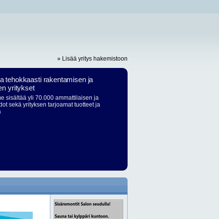
» Lisää yritys hakemistoon
ja tehokkaasti rakentamisen ja
en yritykset
 sisältää yli 70.000 ammattilaisen ja
dot sekä yrityksen tarjoamat tuotteet ja
ä