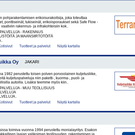
 pohjarakentamisen erikoisurakoitsija, joka toteuttaa
t, ponttiseinät, tukiseinät, erikoisporaukset sekä Safe Flow -
vaativiin rakennus- ja infrakohteisiin kok..
PALVELUJA - RAKENNUS
STÖITÄ JA MAANSIIRTOTÖITÄ
..
Kotisivut
Tuotteet ja palvelut
Näytä kartalla
uikka Oy
JAKARI
1982 perustettu toisen polven porvoolainen kuljetusliike,
eitä kuljetuspalveluja niin paketti-, kuorma-, puoli- ja
lisilla autoilla. Lisäksi teemme myös kiin..
PALVELUJA - MUU TEOLLISUUS
ALVELUJA
VELUJA..
Kotisivut
Tuotteet ja palvelut
Näytä kartalla
sissa toimiva vuonna 1994 perustettu monialayritys. Esakon
akkailleen laajan valikoiman teollisuuden, rakentamisen ja