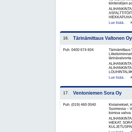
kiinteistöjen 
ALIHANKINTA
ASFALTTITÖI
HIEKKAPUHAL
Lue lisää..
16.
Tärinämittaus Valtonen Oy
Puh. 0400 674 604
Tärinämittaus
Liiketoiminnan
tärinävalvont
ALIHANKINTA
ALIHANKINTA
LOUHINTALII
Lue lisää..
17.
Ventoniemen Sora Oy
Puh. (019) 460 0040
Kiviainekset, 
Suomessa – V
toimiva vahva 
ALIHANKINTA
HIEKAT, SOR
KULJETUSPAL