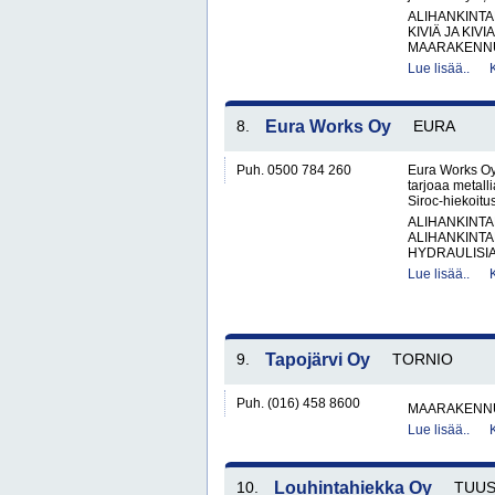
ALIHANKINTA
KIVIÄ JA KIV
MAARAKENNUS
Lue lisää..
8.
Eura Works Oy
EURA
Puh. 0500 784 260
Eura Works Oy
tarjoaa metall
Siroc-hiekoitus
ALIHANKINTA
ALIHANKINTA
HYDRAULISIA 
Lue lisää..
9.
Tapojärvi Oy
TORNIO
Puh. (016) 458 8600
MAARAKENNU
Lue lisää..
10.
Louhintahiekka Oy
TUU