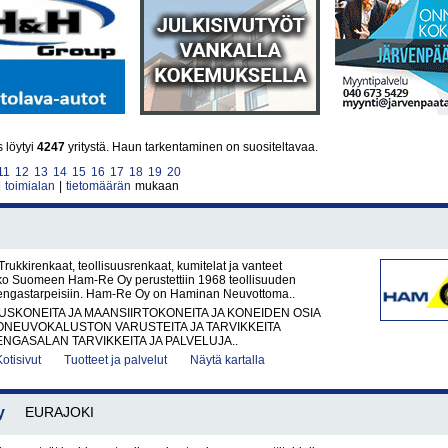
 löytyi
4247
yritystä. Haun tarkentaminen on suositeltavaa.
11
12
13
14
15
16
17
18
19
20
|
toimialan
|
tietomäärän
mukaan
ukkirenkaat, teollisuusrenkaat, kumitelat ja vanteet
o Suomeen Ham-Re Oy perustettiin 1968 teollisuuden
rengastarpeisiin. Ham-Re Oy on Haminan Neuvottoma..
KONEITA JA MAANSIIRTOKONEITA JA KONEIDEN OSIA
ONEUVOKALUSTON VARUSTEITA JA TARVIKKEITA
ENGASALAN TARVIKKEITA JA PALVELUJA..
Kotisivut
Tuotteet ja palvelut
Näytä kartalla
y
EURAJOKI