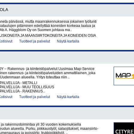
OLA
nneta päivässä, mutta maanrakennuksessa jokainen työtunti
kataulujen pitäminen edellyttää koneiden korkeaa laatua ja
a. Ab A. Häggblom Oy on Suomen johtava ma..
KONEITA JA MAANSIIRTOKONEITA JA KONEIDEN OSIA
Kotisivut
Tuotteet ja palvelut
Näytä kartalla
Y – Rakennus- ja kiinteistöpalvelut Uusimaa Map-Service
nen rakennus- ja kiinteistöpalveluiden ammattilainen, joka
Uudenmaan alueella. Yritys toteuttaa niin ..
PALVELUJA - METALLI
PALVELUJA - MUU TEOLLISUUS
PALVELUJA - RAKENNUS..
Kotisivut
Tuotteet ja palvelut
Näytä kartalla
ja rakennustoimintaa yli 30 vuoden kokemuksella
dun alueella. Purku, piikkaustyöt, salaojitukset, maansiirto-
umenauraus ja poissiirto, trukkipiikkityöt. ..