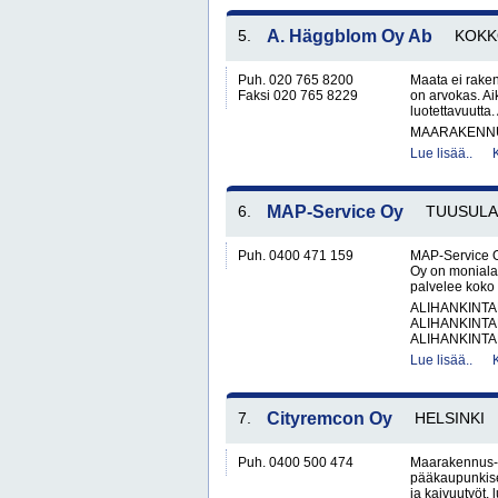
5.
A. Häggblom Oy Ab
KOKK
Puh. 020 765 8200
Maata ei rake
Faksi 020 765 8229
on arvokas. Ai
luotettavuutt
MAARAKENNUS
Lue lisää..
6.
MAP-Service Oy
TUUSULA
Puh. 0400 471 159
MAP-Service O
Oy on monialai
palvelee koko 
ALIHANKINTA
ALIHANKINTA
ALIHANKINTA
Lue lisää..
7.
Cityremcon Oy
HELSINKI
Puh. 0400 500 474
Maarakennus- 
pääkaupunkiseu
ja kaivuutyöt, l