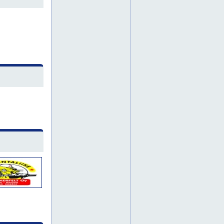
jyrsintä
jyrsintätyö
jyrsintätyöt
kaivinkonepalvelut
koneurakoinnit
nosturityö
nosturityöt
suomi
kuopio
maa-aineskuljetukset
maa-ainestoimitukset
maa-ainestoimitus
sepelikuljetus
sepelimyynti
sorakuljetus
kaapelikaivuu
kaapelikaivuut
kaapelityö
kaapelityöt
tela-alustainen kaivinkone
kaivinkoneurakointi
maarakennus uusimaa
rakennuksen pohjatyöt
soratoimitukset
eura
maanrakennustöitä
pihakaivuut
sadevesiviemäröinti
kuorma-autot
bobcat