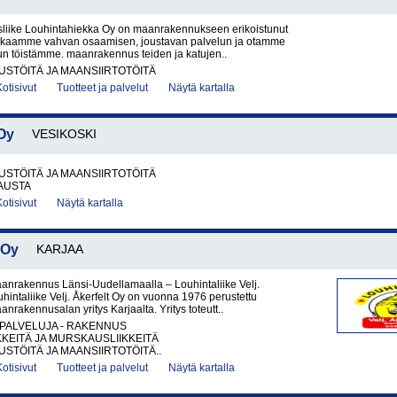
iike Louhintahiekka Oy on maanrakennukseen erikoistunut
Takaamme vahvan osaamisen, joustavan palvelun ja otamme
un töistämme. maanrakennus teiden ja katujen..
STÖITÄ JA MAANSIIRTOTÖITÄ
Kotisivut
Tuotteet ja palvelut
Näytä kartalla
Oy
VESIKOSKI
STÖITÄ JA MAANSIIRTOTÖITÄ
AUSTA
Kotisivut
Näytä kartalla
 Oy
KARJAA
anrakennus Länsi-Uudellamaalla – Louhintaliike Velj.
uhintaliike Velj. Åkerfelt Oy on vuonna 1976 perustettu
anrakennusalan yritys Karjaalta. Yritys toteutt..
PALVELUJA - RAKENNUS
KKEITÄ JA MURSKAUSLIIKKEITÄ
TÖITÄ JA MAANSIIRTOTÖITÄ..
Kotisivut
Tuotteet ja palvelut
Näytä kartalla