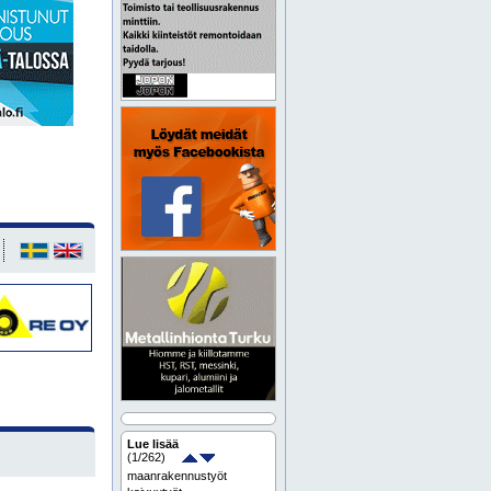
Lue lisää
(
1
/262)
maanrakennustyöt