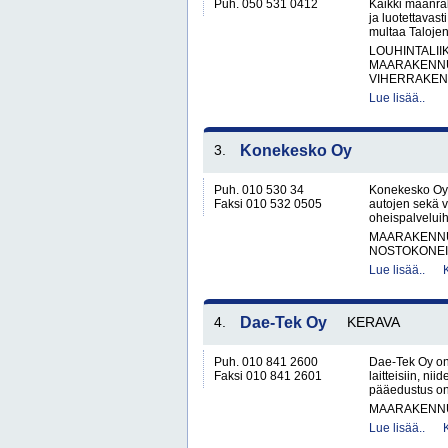
Puh. 050 531 0412
Kaikki maanra
ja luotettavas
multaa Taloje
LOUHINTALII
MAARAKENNU
VIHERRAKEN
Lue lisää..
3.
Konekesko Oy
Puh. 010 530 34
Konekesko Oy 
Faksi 010 532 0505
autojen sekä 
oheispalveluih
MAARAKENNUS
NOSTOKONEIT
Lue lisää..
4.
Dae-Tek Oy
KERAVA
Puh. 010 841 2600
Dae-Tek Oy on
Faksi 010 841 2601
laitteisiin, ni
pääedustus on
MAARAKENNUS
Lue lisää..