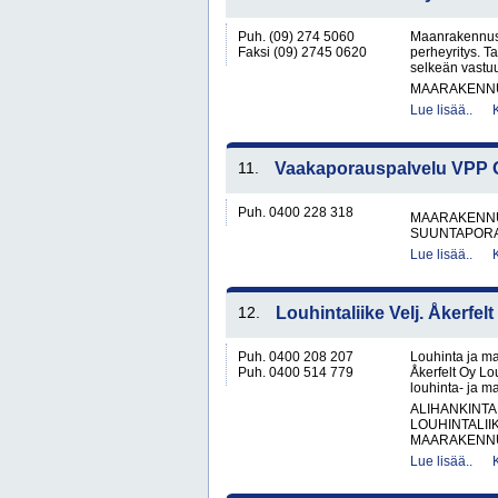
Puh. (09) 274 5060
Maanrakennusl
Faksi (09) 2745 0620
perheyritys. 
selkeän vastu
MAARAKENNU
Lue lisää..
11.
Vaakaporauspalvelu VPP 
Puh. 0400 228 318
MAARAKENNU
SUUNTAPOR
Lue lisää..
12.
Louhintaliike Velj. Åkerfelt
Puh. 0400 208 207
Louhinta ja ma
Puh. 0400 514 779
Åkerfelt Oy Lo
louhinta- ja ma
ALIHANKINTA
LOUHINTALII
MAARAKENNUS
Lue lisää..