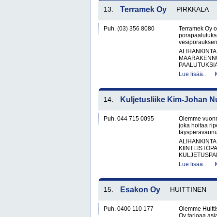
13.
Terramek Oy
PIRKKALA
Puh. (03) 356 8080
Terramek Oy on
porapaalutukse
vesiporauksen 
ALIHANKINTA
MAARAKENNU
PAALUTUKSIA
Lue lisää..
14.
Kuljetusliike Kim-Johan N
Puh. 044 715 0095
Olemme vuonna 
joka hoitaa rip
täysperävaunul
ALIHANKINTA
KIINTEISTÖP
KULJETUSPAL
Lue lisää..
15.
Esakon Oy
HUITTINEN
Puh. 0400 110 177
Olemme Huitti
Oy tarjoaa asi