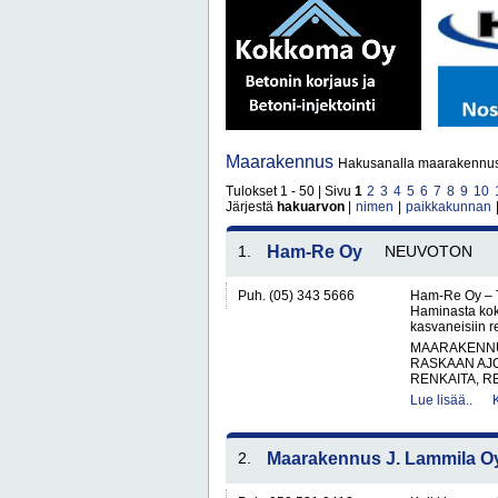
Maarakennus
Hakusanalla maarakennus
Tulokset 1 - 50 | Sivu
1
2
3
4
5
6
7
8
9
10
Järjestä
hakuarvon
|
nimen
|
paikkakunnan
1.
Ham-Re Oy
NEUVOTON
Puh. (05) 343 5666
Ham-Re Oy – Tr
Haminasta kok
kasvaneisiin 
MAARAKENNUS
RASKAAN AJ
RENKAITA, R
Lue lisää..
2.
Maarakennus J. Lammila O