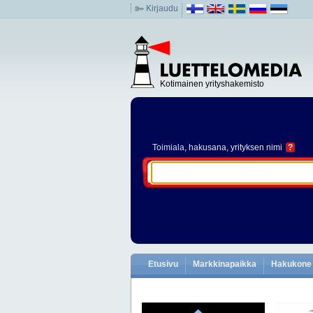
Kirjaudu
Kotimainen yrityshakemisto
Toimiala
, hakusana, yrityksen nimi
?
Etusivu
Markkinapaikka
Hakukone