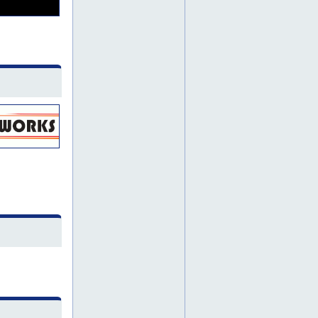
tuusula
viemärityöt
vihertyöt
kaivuutyöt uusimaa
kunnallistekniset työt
maa-ainekset toimitettuna
maansiirtotyöt uusimaa
rakennusten perustukset
hiekoitus
pintakäsittely
talvikunnossapito
turku
kalliopora
louhinta
lohja
vesijohtotyöt
viemäröintityöt
infrarakentaminen
itä-suomi
pohjarakennustyöt
pohjarakentaminen
savo
kappaletavarakuljetukset
kouvola
kuljetuspalveluja
pyöräkuormaaja
vaihtolava
vaihtolavat
hiekkapuhallukset
hiekkapuhallus