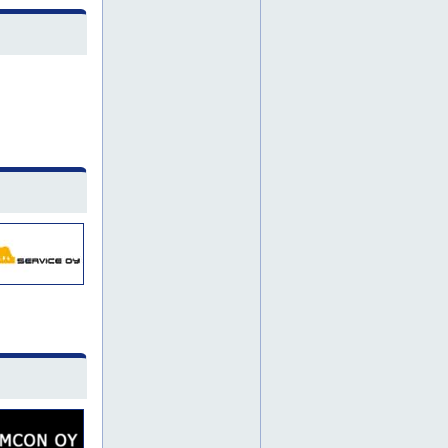
häme
länsi-suomi
tampere
varsinais-suomi
rakennusten pohjatyöt
keski-suomi
pohjanmaa
maansiirtopalvelut
koneurakointi
kuljetuspalvelu
kaivuutöitä
maarakennusurakointi
hitsaus
koneistus
konepaja
metallityöt
hamina
inkoo
järvenpää
kauniainen
kerava
kotka
loviisa
maalaustyöt
pihatyöt
porvoo
purkutyöt
raasepori
sipoo
tontin raivaus