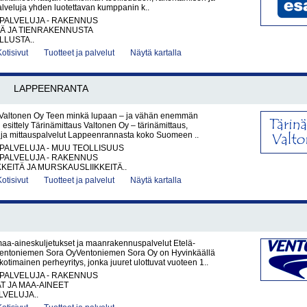
palveluja yhden luotettavan kumppanin k..
PALVELUJA - RAKENNUS
TÄ JA TIENRAKENNUSTA
LUSTA..
Kotisivut
Tuotteet ja palvelut
Näytä kartalla
LAPPEENRANTA
 Valtonen Oy Teen minkä lupaan – ja vähän enemmän
 esittely Tärinämittaus Valtonen Oy – tärinämittaus,
a ja mittauspalvelut Lappeenrannasta koko Suomeen ..
PALVELUJA - MUU TEOLLISUUS
PALVELUJA - RAKENNUS
KKEITÄ JA MURSKAUSLIIKKEITÄ..
Kotisivut
Tuotteet ja palvelut
Näytä kartalla
maa-aineskuljetukset ja maanrakennuspalvelut Etelä-
entoniemen Sora OyVentoniemen Sora Oy on Hyvinkäällä
kotimainen perheyritys, jonka juuret ulottuvat vuoteen 1..
PALVELUJA - RAKENNUS
AT JA MAA-AINEET
VELUJA..