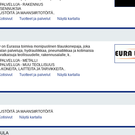
PALVELUJA - RAKENNUS
IASENNUKSIA
TÖITÄ JA MAANSIIRTOTÖITÄ..
Kotisivut
Tuotteet ja palvelut
Näytä kartalla
 on Eurassa toimiva monipuolinen tilauskonepaja, joka
ialan palveluja, hydrauliikkaa, pneumatiikkaa ja kotimaisia
ratkaisuja teollisuudelle, rakennusalalle, k..
PALVELUJA - METALLI
PALVELUJA - MUU TEOLLISUUS
KONEITA, LAITTEITA JA TARVIKKEITA..
Kotisivut
Tuotteet ja palvelut
Näytä kartalla
STÖITÄ JA MAANSIIRTOTÖITÄ
Kotisivut
Näytä kartalla
SULA