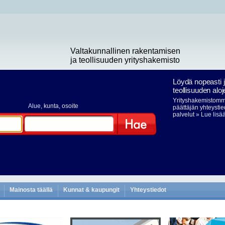
Valtakunnallinen rakentamisen
ja teollisuuden yrityshakemisto
Löydä nopeasti 
teollisuuden aloj
Yrityshakemistomme
Alue
, kunta, osoite
päättäjän yhteystie
palvelut
» Lue lisä
Hae
Mainosta täällä
Kunnat & kaupungit
Yhteystiedot