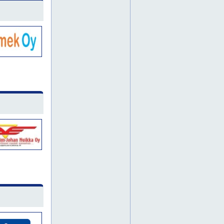
maansiirtokoneet
pyöräkuormaajat
konepajat
kulutusosat
särmäys
kiinteistönhuolto
kiinteistönhuoltoa
kiinteistöpalvelut
lumen ajo
lumen auraus
lumityöt
maansiirrot
massanvaihdot
pääkaupunkiseutu
rakennuspalvelut
rakennuspurku
rakennusurakointi
hiekan myynti
kaapelin kaivuutyöt
lumen poiskuljetus
lumenauraus espoo
lumenauraus helsinki
lumenauraus uusimaa
lumenauraus vantaa
maa-ainekset pihaan
maa-ainekset pääkaupunkiseutu
maakaapelityöt
maanrakennustyöt uusimaa
maansiirtotyöt espoo
maansiirtotyöt helsinki