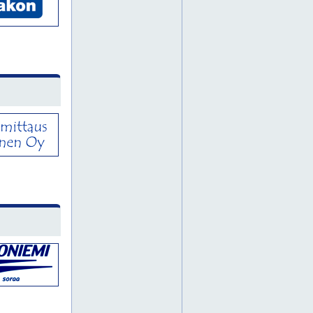
maansiirtotyöt vantaa
murskeen myynti
omakotitalon perustustyöt
paalutus
paalutustyöt
perustusten kaivuutyöt
piha-alueiden huolto
piha-alueiden kunnostus
salaojitus espoo
salaojitus helsinki
salaojitus uusimaa
salaojitus vantaa
salaojitustyöt
soran myynti
talvikunnossapito espoo
talvikunnossapito helsinki
talvikunnossapito vantaa
valokuitukaivuu
hitsaukset
hitsaustyö
hitsaustyöt
koneistukset
konepajapalvelu
konepajapalvelut
konepajatyö
konepajatyöt
metallin pintakäsittely
teollisuusmaalaus
teräsrakenteet
murskaus