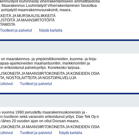
kennustyöt louhinnasta viherrakentamiseen ammattitaidolla
ti. Maarakennus Louhintatyöt Viherrakentaminen Seulottua
n pohjatyöt maanrakennusurakointi, maara..
KKEITÄ JA MURSKAUSLIIKKEITÄ
STÖITÄ JA MAANSIIRTOTÖITÄ
TAMISTA
Tuotteet ja palvelut
Näytä kartalla
on maarakennus- ja ympäristökoneiden, kuorma- ja linja-
vapaa-ajankoneiden maahantuontiin, markkinointiin ja
in erikoistunut palveluyritys. Konekesko tarjoaa..
KONEITA JA MAANSIIRTOKONEITA JA KONEIDEN OSIA
A, NOSTOLAITTEITA JA NOSTOPALVELUJA
Kotisivut
Tuotteet ja palvelut
 vuonna 1990 perustettu maarakennuskoneisiin ja -
iden huoltoon sekä varaosiin erikoistunut yritys. Dae-Tek Oy:n
 lähes 20 vuoden ajan on ollut Doosan-maans..
KONEITA JA MAANSIIRTOKONEITA JA KONEIDEN OSIA
Kotisivut
Tuotteet ja palvelut
Näytä kartalla