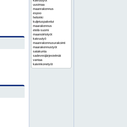
kaivuutyöt
uusimaa
maanrakennus
espoo
helsinki
kuljetuspalvelut
maarakennus
etelä-suomi
maansiirtotyöt
kaivuutyö
maanrakennusurakointi
maarakennustyöt
satakunta
sadevesijärjestelmät
vantaa
kaivinkonetyöt
pirkanmaa
kunnallistekniikka
maansiirto
maankaivuu
pori
rauma
maarakennuskoneet
karkkila
kirkkonummi
maanrakennuspalvelut
pohjatyöt
salaojatyöt
siuntio
vihti