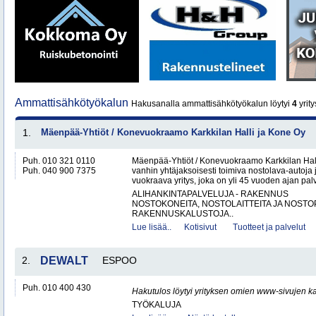
Ammattisähkötyökalun
Hakusanalla ammattisähkötyökalun löytyi
4
yrity
1.
Mäenpää-Yhtiöt / Konevuokraamo Karkkilan Halli ja Kone Oy
Puh. 010 321 0110
Mäenpää-Yhtiöt / Konevuokraamo Karkkilan Hal
Puh. 040 900 7375
vanhin yhtäjaksoisesti toimiva nostolava-autoja 
vuokraava yritys, joka on yli 45 vuoden ajan palv
ALIHANKINTAPALVELUJA - RAKENNUS
NOSTOKONEITA, NOSTOLAITTEITA JA NOST
RAKENNUSKALUSTOJA..
Lue lisää..
Kotisivut
Tuotteet ja palvelut
2.
DEWALT
ESPOO
Puh. 010 400 430
Hakutulos löytyi yrityksen omien www-sivujen ka
TYÖKALUJA