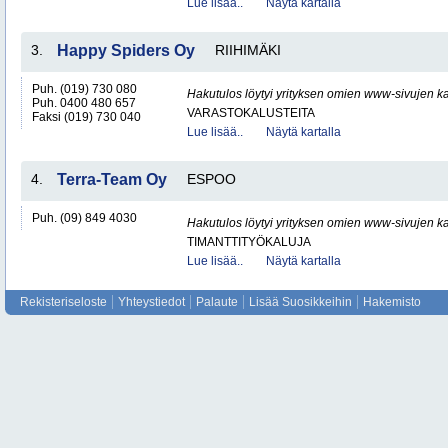
Lue lisää..
Näytä kartalla
3.
Happy Spiders Oy
RIIHIMÄKI
Puh. (019) 730 080
Hakutulos löytyi yrityksen omien www-sivujen ka
Puh. 0400 480 657
VARASTOKALUSTEITA
Faksi (019) 730 040
Lue lisää..
Näytä kartalla
4.
Terra-Team Oy
ESPOO
Puh. (09) 849 4030
Hakutulos löytyi yrityksen omien www-sivujen ka
TIMANTTITYÖKALUJA
Lue lisää..
Näytä kartalla
Rekisteriseloste
Yhteystiedot
Palaute
Lisää Suosikkeihin
Hakemisto