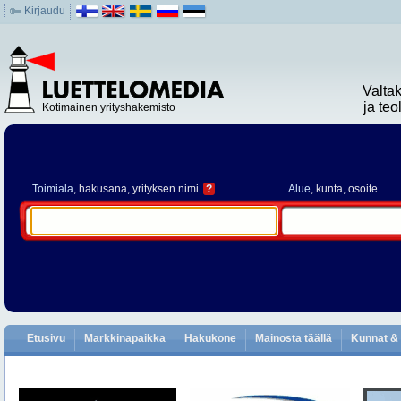
Kirjaudu
Valta
ja te
Kotimainen yrityshakemisto
Toimiala
, hakusana, yrityksen nimi
?
Alue
, kunta, osoite
Etusivu
Markkinapaikka
Hakukone
Mainosta täällä
Kunnat & 