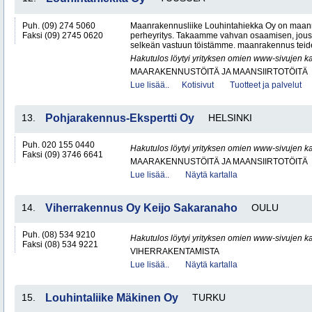
Puh. (09) 274 5060
Maanrakennusliike Louhintahiekka Oy on maan
Faksi (09) 2745 0620
perheyritys. Takaamme vahvan osaamisen, jous
selkeän vastuun töistämme. maanrakennus teide
Hakutulos löytyi yrityksen omien www-sivujen ka
MAARAKENNUSTÖITÄ JA MAANSIIRTOTÖITÄ
Lue lisää..
Kotisivut
Tuotteet ja palvelut
13.
Pohjarakennus-Ekspertti Oy
HELSINKI
Puh. 020 155 0440
Hakutulos löytyi yrityksen omien www-sivujen ka
Faksi (09) 3746 6641
MAARAKENNUSTÖITÄ JA MAANSIIRTOTÖITÄ
Lue lisää..
Näytä kartalla
14.
Viherrakennus Oy Keijo Sakaranaho
OULU
Puh. (08) 534 9210
Hakutulos löytyi yrityksen omien www-sivujen ka
Faksi (08) 534 9221
VIHERRAKENTAMISTA
Lue lisää..
Näytä kartalla
15.
Louhintaliike Mäkinen Oy
TURKU