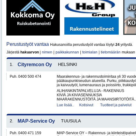
Perustustyöt vantaa
Hakusanoilla perustustyöt vantaa löytyi
24
yritystä.
Järjestä
hakuarvon
|
nimen
|
paikkakunnan
|
toimialan
|
tietomäärän
mukaan
1.
Cityremcon Oy
HELSINKI
Puh. 0400 500 474
Maarakennus- ja rakennustoimintaa yli 30 vuo
pääkaupunkiseudun alueella. Purku, piikkaustyöt
ja kaivuutyöt, lumenauraus ja poissiirto, trukkipiikk
ALIHANKINTAPALVELUJA - RAKENNUS
KIVIÄ JA KIVIASENNUKSIA
MAARAKENNUSTÖITÄ JA MAANSIIRTOTÖITÄ..
Lue lisää..
Kotisivut
Tuotteet ja palvelut
2.
MAP-Service Oy
TUUSULA
Puh. 0400 471 159
MAP-Service OY – Rakennus- ja kiinteistöpalv