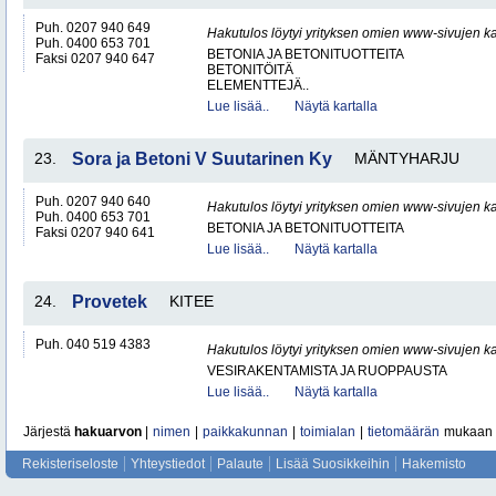
Puh. 0207 940 649
Hakutulos löytyi yrityksen omien www-sivujen ka
Puh. 0400 653 701
BETONIA JA BETONITUOTTEITA
Faksi 0207 940 647
BETONITÖITÄ
ELEMENTTEJÄ..
Lue lisää..
Näytä kartalla
23.
Sora ja Betoni V Suutarinen Ky
MÄNTYHARJU
Puh. 0207 940 640
Hakutulos löytyi yrityksen omien www-sivujen ka
Puh. 0400 653 701
BETONIA JA BETONITUOTTEITA
Faksi 0207 940 641
Lue lisää..
Näytä kartalla
24.
Provetek
KITEE
Puh. 040 519 4383
Hakutulos löytyi yrityksen omien www-sivujen ka
VESIRAKENTAMISTA JA RUOPPAUSTA
Lue lisää..
Näytä kartalla
Järjestä
hakuarvon
|
nimen
|
paikkakunnan
|
toimialan
|
tietomäärän
mukaan
Rekisteriseloste
Yhteystiedot
Palaute
Lisää Suosikkeihin
Hakemisto