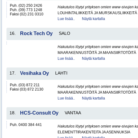
Puh. (02) 250 2426
Hakutulos löytyi yrityksen omien www-sivujen ka
Puh. (09) 773 1248
LOUHINTALIIKKEITÄ JA MURSKAUSLIIKKEITÄ
Faksi (02) 231 0310
Lue lisää..
Näytä kartalla
16.
Rock Tech Oy
SALO
Hakutulos löytyi yrityksen omien www-sivujen ka
MAARAKENNUSTÖITÄ JA MAANSIIRTOTÖITÄ
Lue lisää..
Näytä kartalla
17.
Vesihaka Oy
LAHTI
Puh. (03) 872 211
Hakutulos löytyi yrityksen omien www-sivujen ka
Faksi (03) 872 2130
MAARAKENNUSTÖITÄ JA MAANSIIRTOTÖITÄ
Lue lisää..
Näytä kartalla
18.
HCS-Consult Oy
VANTAA
Puh. 0400 384 441
Hakutulos löytyi yrityksen omien www-sivujen ka
ELEMENTTIRAKENTEITA JA ASENNUKSIA