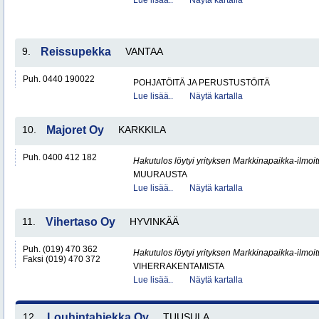
Lue lisää..
Näytä kartalla
9.
Reissupekka
VANTAA
Puh. 0440 190022
POHJATÖITÄ JA PERUSTUSTÖITÄ
Lue lisää..
Näytä kartalla
10.
Majoret Oy
KARKKILA
Puh. 0400 412 182
Hakutulos löytyi yrityksen Markkinapaikka-ilmoi
MUURAUSTA
Lue lisää..
Näytä kartalla
11.
Vihertaso Oy
HYVINKÄÄ
Puh. (019) 470 362
Hakutulos löytyi yrityksen Markkinapaikka-ilmoi
Faksi (019) 470 372
VIHERRAKENTAMISTA
Lue lisää..
Näytä kartalla
12.
Louhintahiekka Oy
TUUSULA