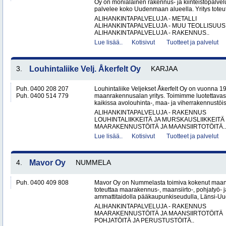
Oy on monialainen rakennus- ja kiinteistöpalvel
palvelee koko Uudenmaan alueella. Yritys toteutt
ALIHANKINTAPALVELUJA - METALLI
ALIHANKINTAPALVELUJA - MUU TEOLLISUUS
ALIHANKINTAPALVELUJA - RAKENNUS..
Lue lisää..
Kotisivut
Tuotteet ja palvelut
3.
Louhintaliike Velj. Åkerfelt Oy
KARJAA
Puh. 0400 208 207
Louhintaliike Veljekset Åkerfelt Oy on vuonna 19
Puh. 0400 514 779
maanrakennusalan yritys. Toimimme luotettavasti
kaikissa avolouhinta-, maa- ja viherrakennustöis
ALIHANKINTAPALVELUJA - RAKENNUS
LOUHINTALIIKKEITÄ JA MURSKAUSLIIKKEITÄ
MAARAKENNUSTÖITÄ JA MAANSIIRTOTÖITÄ..
Lue lisää..
Kotisivut
Tuotteet ja palvelut
4.
Mavor Oy
NUMMELA
Puh. 0400 409 808
Mavor Oy on Nummelasta toimiva kokenut maanr
toteuttaa maarakennus-, maansiirto-, pohjatyö- j
ammattitaidolla pääkaupunkiseudulla, Länsi-Uud
ALIHANKINTAPALVELUJA - RAKENNUS
MAARAKENNUSTÖITÄ JA MAANSIIRTOTÖITÄ
POHJATÖITÄ JA PERUSTUSTÖITÄ..