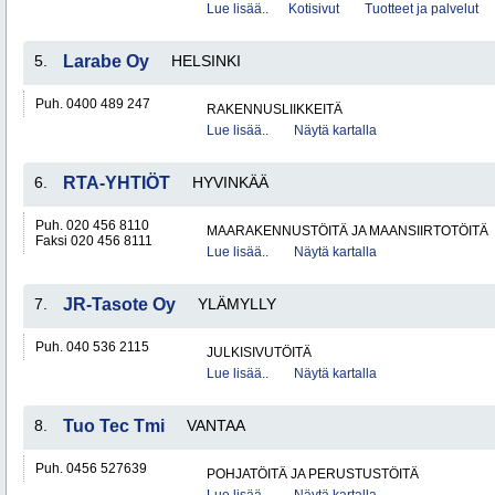
Lue lisää..
Kotisivut
Tuotteet ja palvelut
5.
Larabe Oy
HELSINKI
Puh. 0400 489 247
RAKENNUSLIIKKEITÄ
Lue lisää..
Näytä kartalla
6.
RTA-YHTIÖT
HYVINKÄÄ
Puh. 020 456 8110
MAARAKENNUSTÖITÄ JA MAANSIIRTOTÖITÄ
Faksi 020 456 8111
Lue lisää..
Näytä kartalla
7.
JR-Tasote Oy
YLÄMYLLY
Puh. 040 536 2115
JULKISIVUTÖITÄ
Lue lisää..
Näytä kartalla
8.
Tuo Tec Tmi
VANTAA
Puh. 0456 527639
POHJATÖITÄ JA PERUSTUSTÖITÄ