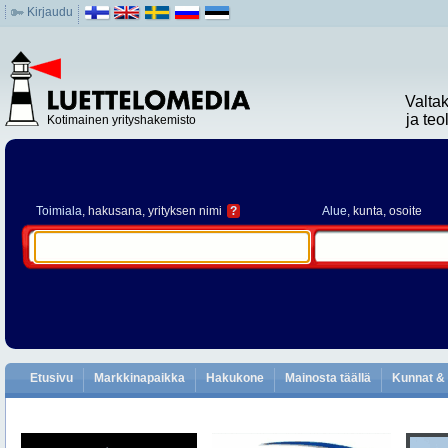
Kirjaudu
Valta
ja te
Kotimainen yrityshakemisto
Toimiala
, hakusana, yrityksen nimi
?
Alue
, kunta, osoite
Etusivu
Markkinapaikka
Hakukone
Mainosta täällä
Kunnat & 