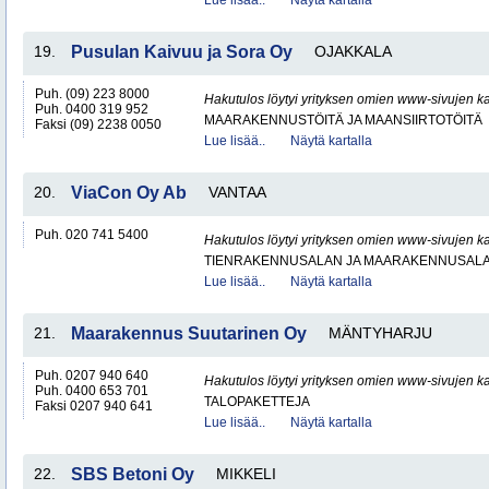
Lue lisää..
Näytä kartalla
19.
Pusulan Kaivuu ja Sora Oy
OJAKKALA
Puh. (09) 223 8000
Hakutulos löytyi yrityksen omien www-sivujen ka
Puh. 0400 319 952
MAARAKENNUSTÖITÄ JA MAANSIIRTOTÖITÄ
Faksi (09) 2238 0050
Lue lisää..
Näytä kartalla
20.
ViaCon Oy Ab
VANTAA
Puh. 020 741 5400
Hakutulos löytyi yrityksen omien www-sivujen ka
TIENRAKENNUSALAN JA MAARAKENNUSALA
Lue lisää..
Näytä kartalla
21.
Maarakennus Suutarinen Oy
MÄNTYHARJU
Puh. 0207 940 640
Hakutulos löytyi yrityksen omien www-sivujen ka
Puh. 0400 653 701
TALOPAKETTEJA
Faksi 0207 940 641
Lue lisää..
Näytä kartalla
22.
SBS Betoni Oy
MIKKELI