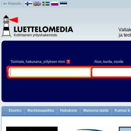
Kirjaudu
Valta
ja te
Kotimainen yrityshakemisto
Toimiala
, hakusana, yrityksen nimi
?
Alue
, kunta, osoite
Etusivu
Markkinapaikka
Hakukone
Mainosta täällä
Kunnat & 