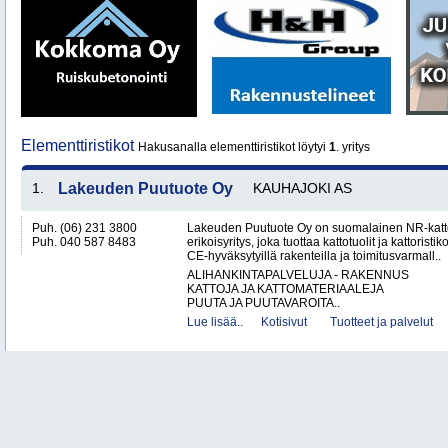
Elementtiristikot
Hakusanalla elementtiristikot löytyi
1
. yritys
1.
Lakeuden Puutuote Oy
KAUHAJOKI AS
Puh. (06) 231 3800
Lakeuden Puutuote Oy on suomalainen NR-katto
Puh. 040 587 8483
erikoisyritys, joka tuottaa kattotuolit ja kattoristik
CE-hyväksytyillä rakenteilla ja toimitusvarmall..
ALIHANKINTAPALVELUJA - RAKENNUS
KATTOJA JA KATTOMATERIAALEJA
PUUTA JA PUUTAVAROITA..
Lue lisää..
Kotisivut
Tuotteet ja palvelut