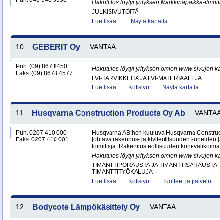
Puh. 040 548 5950
Hakutulos löytyi yrityksen Markkinapaikka-ilmoi
JULKISIVUTÖITÄ
Lue lisää..
Näytä kartalla
10.
GEBERIT Oy
VANTAA
Puh. (09) 867 8450
Hakutulos löytyi yrityksen omien www-sivujen ka
Faksi (09) 8678 4577
LVI-TARVIKKEITA JA LVI-MATERIAALEJA
Lue lisää..
Kotisivut
Näytä kartalla
11.
Husqvarna Construction Products Oy Ab
VANTA
Puh. 0207 410 000
Husqvarna AB:hen kuuluva Husqvarna Construc
Faksi 0207 410 001
johtava rakennus- ja kiviteollisuuden koneiden j
toimittaja. Rakennusteollisuuden konevalikoima s
Hakutulos löytyi yrityksen omien www-sivujen ka
TIMANTTIPORAUSTA JA TIMANTTISAHAUSTA
TIMANTTITYÖKALUJA
Lue lisää..
Kotisivut
Tuotteet ja palvelut
12.
Bodycote Lämpökäsittely Oy
VANTAA