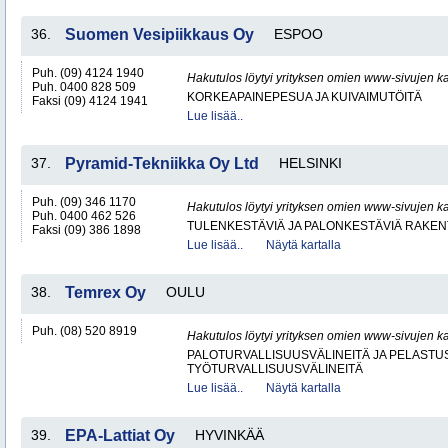
36.
Suomen Vesipiikkaus Oy
ESPOO
Puh. (09) 4124 1940
Hakutulos löytyi yrityksen omien www-sivujen ka
Puh. 0400 828 509
KORKEAPAINEPESUA JA KUIVAIMUTÖITÄ
Faksi (09) 4124 1941
Lue lisää..
37.
Pyramid-Tekniikka Oy Ltd
HELSINKI
Puh. (09) 346 1170
Hakutulos löytyi yrityksen omien www-sivujen ka
Puh. 0400 462 526
TULENKESTÄVIÄ JA PALONKESTÄVIÄ RAKEN
Faksi (09) 386 1898
Lue lisää..
Näytä kartalla
38.
Temrex Oy
OULU
Puh. (08) 520 8919
Hakutulos löytyi yrityksen omien www-sivujen ka
PALOTURVALLISUUSVÄLINEITÄ JA PELASTU
TYÖTURVALLISUUSVÄLINEITÄ
Lue lisää..
Näytä kartalla
39.
EPA-Lattiat Oy
HYVINKÄÄ