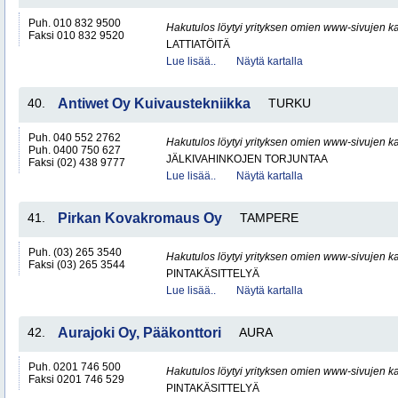
Puh. 010 832 9500
Hakutulos löytyi yrityksen omien www-sivujen ka
Faksi 010 832 9520
LATTIATÖITÄ
Lue lisää..
Näytä kartalla
40.
Antiwet Oy Kuivaustekniikka
TURKU
Puh. 040 552 2762
Hakutulos löytyi yrityksen omien www-sivujen ka
Puh. 0400 750 627
JÄLKIVAHINKOJEN TORJUNTAA
Faksi (02) 438 9777
Lue lisää..
Näytä kartalla
41.
Pirkan Kovakromaus Oy
TAMPERE
Puh. (03) 265 3540
Hakutulos löytyi yrityksen omien www-sivujen ka
Faksi (03) 265 3544
PINTAKÄSITTELYÄ
Lue lisää..
Näytä kartalla
42.
Aurajoki Oy, Pääkonttori
AURA
Puh. 0201 746 500
Hakutulos löytyi yrityksen omien www-sivujen ka
Faksi 0201 746 529
PINTAKÄSITTELYÄ