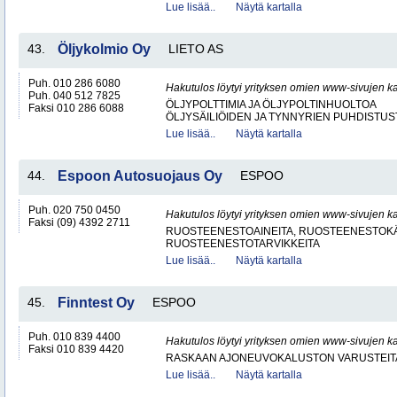
Lue lisää..
Näytä kartalla
43.
Öljykolmio Oy
LIETO AS
Puh. 010 286 6080
Hakutulos löytyi yrityksen omien www-sivujen ka
Puh. 040 512 7825
ÖLJYPOLTTIMIA JA ÖLJYPOLTINHUOLTOA
Faksi 010 286 6088
ÖLJYSÄILIÖIDEN JA TYNNYRIEN PUHDISTUS
Lue lisää..
Näytä kartalla
44.
Espoon Autosuojaus Oy
ESPOO
Puh. 020 750 0450
Hakutulos löytyi yrityksen omien www-sivujen ka
Faksi (09) 4392 2711
RUOSTEENESTOAINEITA, RUOSTEENESTOKÄ
RUOSTEENESTOTARVIKKEITA
Lue lisää..
Näytä kartalla
45.
Finntest Oy
ESPOO
Puh. 010 839 4400
Hakutulos löytyi yrityksen omien www-sivujen ka
Faksi 010 839 4420
RASKAAN AJONEUVOKALUSTON VARUSTEITA 
Lue lisää..
Näytä kartalla