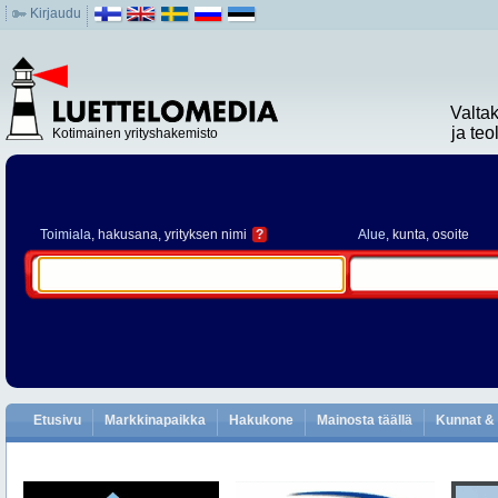
Kirjaudu
Valta
ja te
Kotimainen yrityshakemisto
Toimiala
, hakusana, yrityksen nimi
?
Alue
, kunta, osoite
Etusivu
Markkinapaikka
Hakukone
Mainosta täällä
Kunnat & 