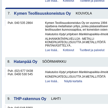
Lue lisää..
Kotisivut
Tuotteet ja palvelut
7.
Kymen Teollisuuskoneistus Oy
KOUVOLA
Puh. 040 535 2864
Kymen Teollisuuskoneistus Oy on vuonna 1994 
sijaitseva metallialan yritys, jonka pääasiallise
teollisuuden kunnossapitoa, eri koneiston osien 
Hakutulos löytyi yrityksen Markkinapaikka-ilmoi
ALIHANKINTAPALVELUJA - METALLI
KONEPAJATEOLLISUUTTA JA METALLITÖITÄ
PINTAKÄSITTELYÄ..
Lue lisää..
Kotisivut
Tuotteet ja palvelut
8.
Hatanpää Oy
SÖÖRMARKKU
Puh. (02) 677 0438
Hakutulos löytyi yrityksen Markkinapaikka-ilmoi
Puh. 0400 530 545
KONEPAJATEOLLISUUTTA JA METALLITÖITÄ
Lue lisää..
Näytä kartalla
9.
THP-rakennus Oy
LAHTI