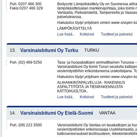
Puh. 0207 466 300
Bodycote Lämpökäsittely Oy on Suomessa aliha
Faksi 0207 466 329
lämpökäsittelyalan markkinajohtaja, joka toimii 
Vantaalla, Pieksämäellä, Tampereella ja Vaasass
palveluksessa..
Hakutulos löytyi yrityksen omien www-sivujen ka
LÄMPÖKÄSITTELYÄ
Lue lisää..
Kotisivut
Tuotteet ja palvelut
13.
Varsinaisbitumi Oy Turku
TURKU
Puh. (02) 469 0250
Tasa- ja huopakattojen ammattilainen Turussa –
Varsinaisbitumi Oy toimii Turun seudulla kattoje
vesieristystöihin erikoistuneena urakoitsijana. 
Hakutulos löytyi yrityksen omien www-sivujen ka
ALIHANKINTAPALVELUJA - RAKENNUS
ASFALTTITÖITÄ JA TIENRAKENNUSTA
KATTOHUOLTOA..
Lue lisää..
Kotisivut
Tuotteet ja palvelut
14.
Varsinaisbitumi Oy Etelä-Suomi
VANTAA
Puh. (09) 222 3500
Varsinaisbitumi Oy Vantaa on tasakattojen ja hu
vesieristystöiden erikoisosaaja Uudellamaalla, j
kattosaneeraukset teollisuuteen, liikekiinteistöihin