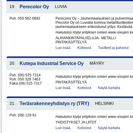
19.
Perecolor Oy
LUVIA
Puh. 050 562 0692
Perecolor Oy – Jauhemaalauksen ja pulverimaal
Precolor Oy on Luvialla toimiva metallituotteiden
jauhemaalaukseen erikoistunut yritys. Kestävää 
Hakutulos löytyi yrityksen omien www-sivujen ka
ALIHANKINTAPALVELUJA - METALLI
PINTAKÄSITTELYÄ
Lue lisää..
Kotisivut
Tuotteet ja palvelut
20.
Kutepa Industrial Service Oy
MÄYRY
Puh. (06) 525 7314
Hakutulos löytyi yrityksen omien www-sivujen ka
Puh. 050 328 7463
PINTAKÄSITTELYÄ
Faksi (06) 525 7317
Lue lisää..
Kotisivut
Näytä kartalla
21.
Teräsrakenneyhdistys ry (TRY)
HELSINKI
Puh. (09) 129 91
Hakutulos löytyi yrityksen omien www-sivujen ka
YHDISTYKSET JA LIITOT
Lue lisää..
Kotisivut
Näytä kartalla