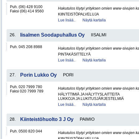
Puh. (06) 428 9100
Hakutulos löytyi yrityksen omien www-sivujen ka
Faksi (06) 414 9560
KIINTEISTÖPALVELUJA
Lue lisää..
Näytä kartalla
26.
Iisalmen Soodapuhallus Oy
IISALMI
Puh. 045 208 8988
Hakutulos löytyi yrityksen omien www-sivujen ka
PINTAKÄSITTELYÄ
Lue lisää..
Näytä kartalla
27.
Porin Lukko Oy
PORI
Puh. 020 7999 780
Hakutulos löytyi yrityksen omien www-sivujen ka
Faksi 020 7999 789
HÄLYTTIMIÄ JA HÄLYTYSLAITTEITA
LUKKOJA JA LUKITUSJÄRJESTELMIÄ
Lue lisää..
Näytä kartalla
28.
Kiinteistöhuolto 3 J Oy
PAIMIO
Puh. 0500 820 044
Hakutulos löytyi yrityksen omien www-sivujen ka
KIINTEISTÖPALVELUJA