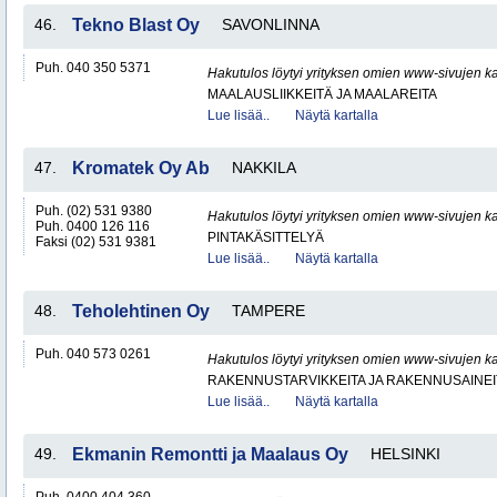
46.
Tekno Blast Oy
SAVONLINNA
Puh. 040 350 5371
Hakutulos löytyi yrityksen omien www-sivujen ka
MAALAUSLIIKKEITÄ JA MAALAREITA
Lue lisää..
Näytä kartalla
47.
Kromatek Oy Ab
NAKKILA
Puh. (02) 531 9380
Hakutulos löytyi yrityksen omien www-sivujen ka
Puh. 0400 126 116
PINTAKÄSITTELYÄ
Faksi (02) 531 9381
Lue lisää..
Näytä kartalla
48.
Teholehtinen Oy
TAMPERE
Puh. 040 573 0261
Hakutulos löytyi yrityksen omien www-sivujen ka
RAKENNUSTARVIKKEITA JA RAKENNUSAINEI
Lue lisää..
Näytä kartalla
49.
Ekmanin Remontti ja Maalaus Oy
HELSINKI