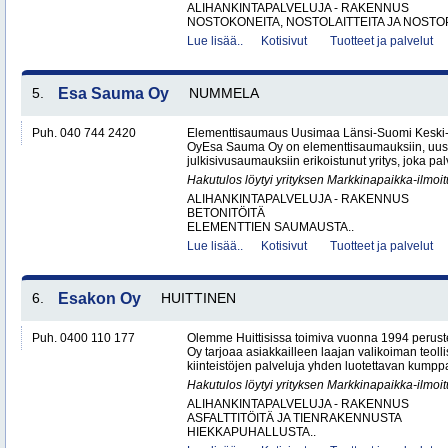
ALIHANKINTAPALVELUJA - RAKENNUS
NOSTOKONEITA, NOSTOLAITTEITA JA NOSTO
Lue lisää..
Kotisivut
Tuotteet ja palvelut
5.
Esa Sauma Oy
NUMMELA
Puh. 040 744 2420
Elementtisaumaus Uusimaa Länsi-Suomi Kesk
OyEsa Sauma Oy on elementtisaumauksiin, uus
julkisivusaumauksiin erikoistunut yritys, joka pal
Hakutulos löytyi yrityksen Markkinapaikka-ilmoi
ALIHANKINTAPALVELUJA - RAKENNUS
BETONITÖITÄ
ELEMENTTIEN SAUMAUSTA..
Lue lisää..
Kotisivut
Tuotteet ja palvelut
6.
Esakon Oy
HUITTINEN
Puh. 0400 110 177
Olemme Huittisissa toimiva vuonna 1994 peruste
Oy tarjoaa asiakkailleen laajan valikoiman teol
kiinteistöjen palveluja yhden luotettavan kumppa
Hakutulos löytyi yrityksen Markkinapaikka-ilmoi
ALIHANKINTAPALVELUJA - RAKENNUS
ASFALTTITÖITÄ JA TIENRAKENNUSTA
HIEKKAPUHALLUSTA..