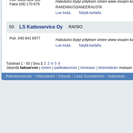
Puh. 0400 404 360
Hakutulos löytyi yrityksen omien www-sivujen ka
Faksi (09) 170 676
RAKENNUSSANEERAUSTA
Lue lisää..
Näytä kartalla
50.
LS Kattoservice Oy
RAISIO
Puh. 040 841 6977
Hakutulos löytyi yrityksen omien www-sivujen ka
Lue lisää..
Näytä kartalla
Tulokset 1 - 50 | Sivu
1
2
3
4
5
6
Järjestä
hakuarvon
|
nimen
|
paikkakunnan
|
toimialan
|
tietomäärän
mukaan
Rekisteriseloste
Yhteystiedot
Palaute
Lisää Suosikkeihin
Hakemisto