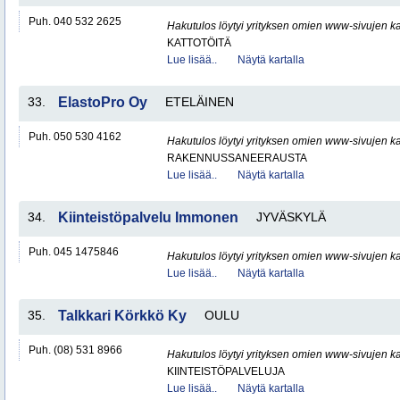
Puh. 040 532 2625
Hakutulos löytyi yrityksen omien www-sivujen ka
KATTOTÖITÄ
Lue lisää..
Näytä kartalla
33.
ElastoPro Oy
ETELÄINEN
Puh. 050 530 4162
Hakutulos löytyi yrityksen omien www-sivujen ka
RAKENNUSSANEERAUSTA
Lue lisää..
Näytä kartalla
34.
Kiinteistöpalvelu Immonen
JYVÄSKYLÄ
Puh. 045 1475846
Hakutulos löytyi yrityksen omien www-sivujen ka
Lue lisää..
Näytä kartalla
35.
Talkkari Körkkö Ky
OULU
Puh. (08) 531 8966
Hakutulos löytyi yrityksen omien www-sivujen ka
KIINTEISTÖPALVELUJA
Lue lisää..
Näytä kartalla