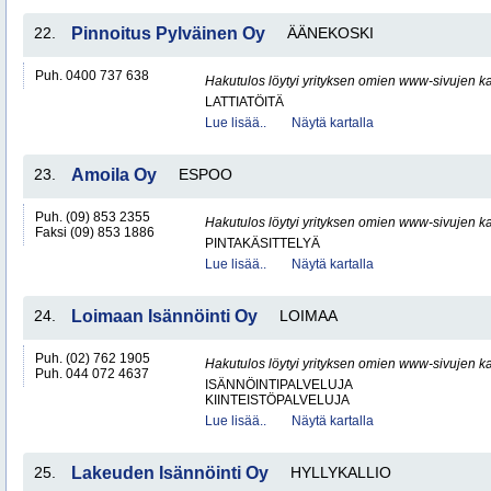
22.
Pinnoitus Pylväinen Oy
ÄÄNEKOSKI
Puh. 0400 737 638
Hakutulos löytyi yrityksen omien www-sivujen ka
LATTIATÖITÄ
Lue lisää..
Näytä kartalla
23.
Amoila Oy
ESPOO
Puh. (09) 853 2355
Hakutulos löytyi yrityksen omien www-sivujen ka
Faksi (09) 853 1886
PINTAKÄSITTELYÄ
Lue lisää..
Näytä kartalla
24.
Loimaan Isännöinti Oy
LOIMAA
Puh. (02) 762 1905
Hakutulos löytyi yrityksen omien www-sivujen ka
Puh. 044 072 4637
ISÄNNÖINTIPALVELUJA
KIINTEISTÖPALVELUJA
Lue lisää..
Näytä kartalla
25.
Lakeuden Isännöinti Oy
HYLLYKALLIO