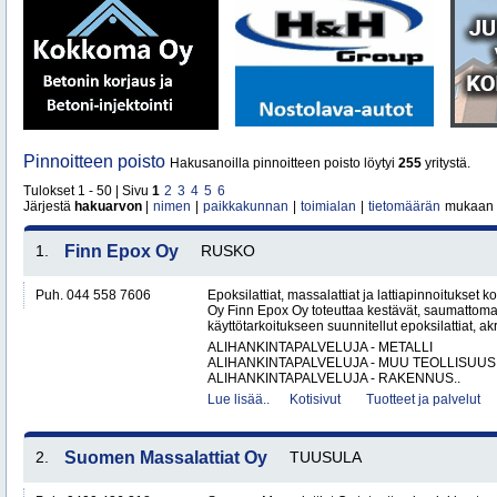
Pinnoitteen poisto
Hakusanoilla pinnoitteen poisto löytyi
255
yritystä.
Tulokset 1 - 50 | Sivu
1
2
3
4
5
6
Järjestä
hakuarvon
|
nimen
|
paikkakunnan
|
toimialan
|
tietomäärän
mukaan
1.
Finn Epox Oy
RUSKO
Puh. 044 558 7606
Epoksilattiat, massalattiat ja lattiapinnoitukse
Oy Finn Epox Oy toteuttaa kestävät, saumattoma
käyttötarkoitukseen suunnitellut epoksilattiat, akryy
ALIHANKINTAPALVELUJA - METALLI
ALIHANKINTAPALVELUJA - MUU TEOLLISUUS
ALIHANKINTAPALVELUJA - RAKENNUS..
Lue lisää..
Kotisivut
Tuotteet ja palvelut
2.
Suomen Massalattiat Oy
TUUSULA