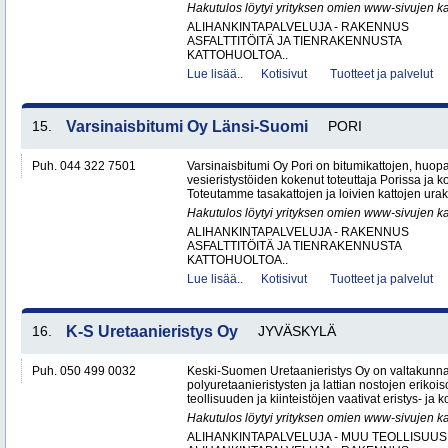
Hakutulos löytyi yrityksen omien www-sivujen ka
ALIHANKINTAPALVELUJA - RAKENNUS
ASFALTTITÖITÄ JA TIENRAKENNUSTA
KATTOHUOLTOA..
Lue lisää..
Kotisivut
Tuotteet ja palvelut
15.
Varsinaisbitumi Oy Länsi-Suomi
PORI
Puh. 044 322 7501
Varsinaisbitumi Oy Pori on bitumikattojen, huopa
vesieristystöiden kokenut toteuttaja Porissa ja 
Toteutamme tasakattojen ja loivien kattojen urako
Hakutulos löytyi yrityksen omien www-sivujen ka
ALIHANKINTAPALVELUJA - RAKENNUS
ASFALTTITÖITÄ JA TIENRAKENNUSTA
KATTOHUOLTOA..
Lue lisää..
Kotisivut
Tuotteet ja palvelut
16.
K-S Uretaanieristys Oy
JYVÄSKYLÄ
Puh. 050 499 0032
Keski-Suomen Uretaanieristys Oy on valtakunnal
polyuretaanieristysten ja lattian nostojen erikoi
teollisuuden ja kiinteistöjen vaativat eristys- ja k
Hakutulos löytyi yrityksen omien www-sivujen ka
ALIHANKINTAPALVELUJA - MUU TEOLLISUUS