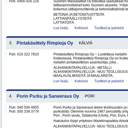
Puh. 0400 426 218
Suomen Massalattiat Oy toteuttaa laadukkaat mas
lattianpinnoitukset koko Suomen alueella. Yrityk
kokemus lattiapinnoitteista ja betonilattiatöistä te
BETONIA JA BETONITUOTTEITA
LATTIANPÄÄLLYSTEITÄ
LATTIATÖITÄ
Lue lisää..
Kotisivut
Tuotteet ja palvelut
3.
Pintakäsittely Rimpioja Oy
KÄLVIÄ
Puh. 010 322 7810
Pintakäsittely Rimpioja Oy – Luotettava metallin 
Kokkolassa. Pintakäsittely Rimpioja Oy on Kokko
metallin pintakäsittelyn asiantuntija, joka ..
ALIHANKINTAPALVELUJA - METALLI
ALIHANKINTAPALVELUJA - MUU TEOLLISUUS
MAALAUSLIIKKEITÄ JA MAALAREITA..
Lue lisää..
Kotisivut
Tuotteet ja palvelut
4.
Porin Purku ja Saneeraus Oy
PORI
Puh. 040 500 4955
Porin Purku ja Saneeraus tekee teollisuuden ja
Puh. 050 338 3779
purkutöitä. Olemme vuonna 1987 perustettu yri
Pori , Porin seutu, Satakunta (Ulvila, Pori, Eur
Hakutulos löytyi yrityksen Markkinapaikka-ilmoi
ALIHANKINTAPALVELUJA - MUU TEOLLISUUS