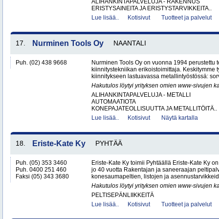
ALIHANKINTAPALVELUJA - RAKENNUS
ERISTYSAINEITA JA ERISTYSTARVIKKEITA..
Lue lisää..
Kotisivut
Tuotteet ja palvelut
17.
Nurminen Tools Oy
NAANTALI
Puh. (02) 438 9668
Nurminen Tools Oy on vuonna 1994 perustettu 
kiinnitystekniikan erikoistoimittaja. Keskitymme
kiinnitykseen lastuavassa metallintyöstössä: sor
Hakutulos löytyi yrityksen omien www-sivujen ka
ALIHANKINTAPALVELUJA - METALLI
AUTOMAATIOTA
KONEPAJATEOLLISUUTTA JA METALLITÖITÄ..
Lue lisää..
Kotisivut
Näytä kartalla
18.
Eriste-Kate Ky
PYHTÄÄ
Puh. (05) 353 3460
Eriste-Kate Ky toimii Pyhtäällä Eriste-Kate Ky on
Puh. 0400 251 460
jo 40 vuotta Rakentajan ja saneeraajan peltipalve
Faksi (05) 343 3680
konesaumapeltien, listojen ja asennustarvikkeid
Hakutulos löytyi yrityksen omien www-sivujen ka
PELTISEPÄNLIIKKEITÄ
Lue lisää..
Kotisivut
Tuotteet ja palvelut