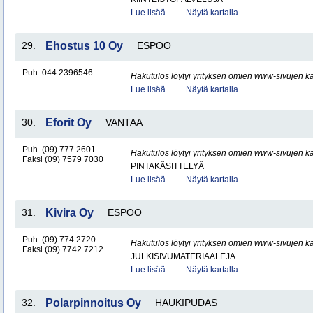
Lue lisää..
Näytä kartalla
29.
Ehostus 10 Oy
ESPOO
Puh. 044 2396546
Hakutulos löytyi yrityksen omien www-sivujen ka
Lue lisää..
Näytä kartalla
30.
Eforit Oy
VANTAA
Puh. (09) 777 2601
Hakutulos löytyi yrityksen omien www-sivujen ka
Faksi (09) 7579 7030
PINTAKÄSITTELYÄ
Lue lisää..
Näytä kartalla
31.
Kivira Oy
ESPOO
Puh. (09) 774 2720
Hakutulos löytyi yrityksen omien www-sivujen ka
Faksi (09) 7742 7212
JULKISIVUMATERIAALEJA
Lue lisää..
Näytä kartalla
32.
Polarpinnoitus Oy
HAUKIPUDAS