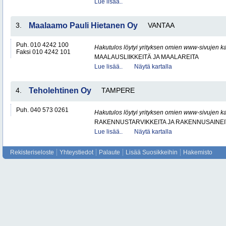
Lue lisää..
3.
Maalaamo Pauli Hietanen Oy
VANTAA
Puh. 010 4242 100
Hakutulos löytyi yrityksen omien www-sivujen ka
Faksi 010 4242 101
MAALAUSLIIKKEITÄ JA MAALAREITA
Lue lisää..
Näytä kartalla
4.
Teholehtinen Oy
TAMPERE
Puh. 040 573 0261
Hakutulos löytyi yrityksen omien www-sivujen ka
RAKENNUSTARVIKKEITA JA RAKENNUSAINEI
Lue lisää..
Näytä kartalla
Rekisteriseloste
Yhteystiedot
Palaute
Lisää Suosikkeihin
Hakemisto