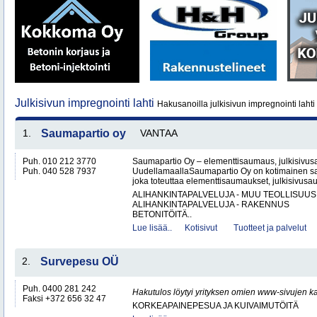
Julkisivun impregnointi lahti
Hakusanoilla julkisivun impregnointi lahti 
1.
Saumapartio oy
VANTAA
Puh. 010 212 3770
Saumapartio Oy – elementtisaumaus, julkisivu
Puh. 040 528 7937
UudellamaallaSaumapartio Oy on kotimainen s
joka toteuttaa elementtisaumaukset, julkisivusa
ALIHANKINTAPALVELUJA - MUU TEOLLISUUS
ALIHANKINTAPALVELUJA - RAKENNUS
BETONITÖITÄ..
Lue lisää..
Kotisivut
Tuotteet ja palvelut
2.
Survepesu OÜ
Puh. 0400 281 242
Hakutulos löytyi yrityksen omien www-sivujen ka
Faksi +372 656 32 47
KORKEAPAINEPESUA JA KUIVAIMUTÖITÄ