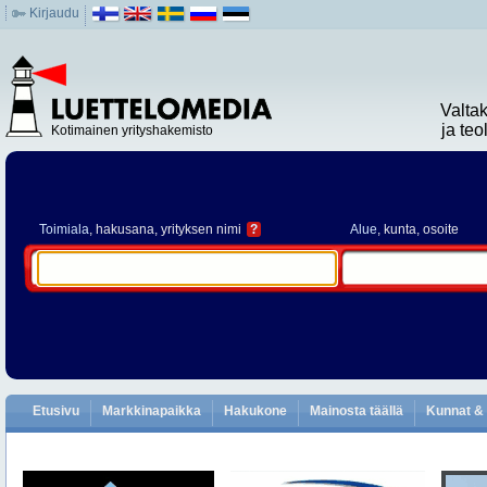
Kirjaudu
Valta
ja te
Kotimainen yrityshakemisto
Toimiala
, hakusana, yrityksen nimi
?
Alue
, kunta, osoite
Etusivu
Markkinapaikka
Hakukone
Mainosta täällä
Kunnat & 