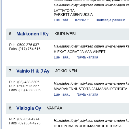
Hakutulos löytyi yrityksen omien www-sivujen ka
LATTIATÖITÄ
PARKETTIASENNUKSIA
Lue lisää..
Kotisivut
Tuotteet ja palvelut
6.
Makkonen I Ky
KIURUVESI
Puh. 0500 276 037
Hakutulos löytyi yrityksen omien www-sivujen ka
Faksi (017) 754 616
HIEKAT, SORAT JA MAA-AINEET
Lue lisää..
Näytä kartalla
7.
Vainio H & J Ay
JOKIOINEN
Puh. (03) 438 3305
Hakutulos löytyi yrityksen omien www-sivujen ka
Puh. 0500 513 227
MAARAKENNUSTÖITÄ JA MAANSIIRTOTÖITÄ
Faksi (03) 438 3305
Lue lisää..
Näytä kartalla
8.
Vialogia Oy
VANTAA
Puh. (09) 854 4274
Hakutulos löytyi yrityksen omien www-sivujen ka
Faksi (09) 854 4273
HUOLINTAA JA ULKOMAANKULJETUKSIA