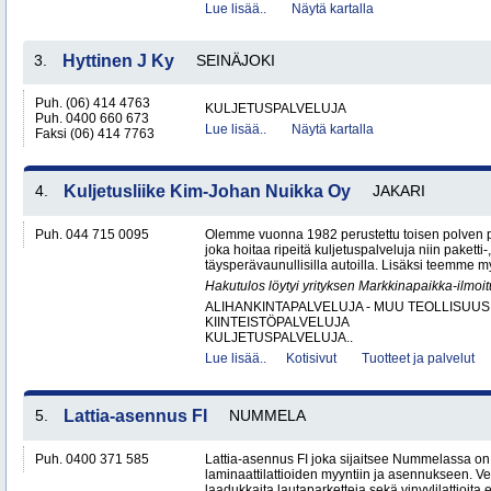
Lue lisää..
Näytä kartalla
3.
Hyttinen J Ky
SEINÄJOKI
Puh. (06) 414 4763
KULJETUSPALVELUJA
Puh. 0400 660 673
Lue lisää..
Näytä kartalla
Faksi (06) 414 7763
4.
Kuljetusliike Kim-Johan Nuikka Oy
JAKARI
Puh. 044 715 0095
Olemme vuonna 1982 perustettu toisen polven po
joka hoitaa ripeitä kuljetuspalveluja niin paketti-
täysperävaunullisilla autoilla. Lisäksi teemme my
Hakutulos löytyi yrityksen Markkinapaikka-ilmoi
ALIHANKINTAPALVELUJA - MUU TEOLLISUUS
KIINTEISTÖPALVELUJA
KULJETUSPALVELUJA..
Lue lisää..
Kotisivut
Tuotteet ja palvelut
5.
Lattia-asennus FI
NUMMELA
Puh. 0400 371 585
Lattia-asennus FI joka sijaitsee Nummelassa on e
laminaattilattioiden myyntiin ja asennukseen. 
laadukkaita lautaparketteja sekä vinyylilattioita ed