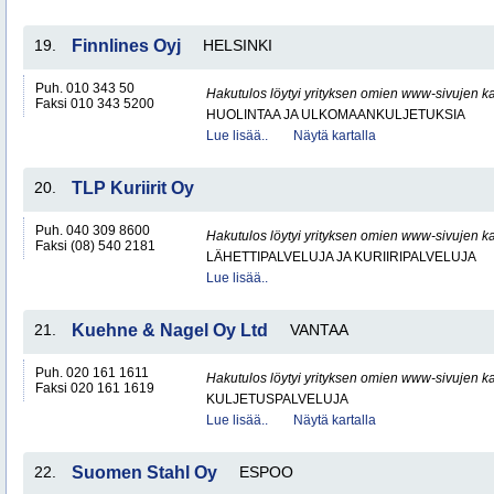
19.
Finnlines Oyj
HELSINKI
Puh. 010 343 50
Hakutulos löytyi yrityksen omien www-sivujen ka
Faksi 010 343 5200
HUOLINTAA JA ULKOMAANKULJETUKSIA
Lue lisää..
Näytä kartalla
20.
TLP Kuriirit Oy
Puh. 040 309 8600
Hakutulos löytyi yrityksen omien www-sivujen ka
Faksi (08) 540 2181
LÄHETTIPALVELUJA JA KURIIRIPALVELUJA
Lue lisää..
21.
Kuehne & Nagel Oy Ltd
VANTAA
Puh. 020 161 1611
Hakutulos löytyi yrityksen omien www-sivujen ka
Faksi 020 161 1619
KULJETUSPALVELUJA
Lue lisää..
Näytä kartalla
22.
Suomen Stahl Oy
ESPOO