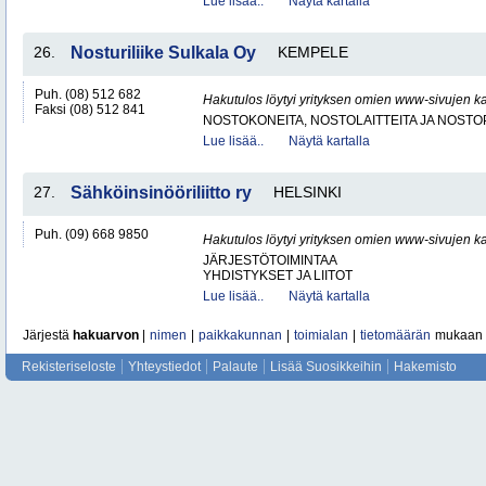
Lue lisää..
Näytä kartalla
26.
Nosturiliike Sulkala Oy
KEMPELE
Puh. (08) 512 682
Hakutulos löytyi yrityksen omien www-sivujen ka
Faksi (08) 512 841
NOSTOKONEITA, NOSTOLAITTEITA JA NOST
Lue lisää..
Näytä kartalla
27.
Sähköinsinööriliitto ry
HELSINKI
Puh. (09) 668 9850
Hakutulos löytyi yrityksen omien www-sivujen ka
JÄRJESTÖTOIMINTAA
YHDISTYKSET JA LIITOT
Lue lisää..
Näytä kartalla
Järjestä
hakuarvon
|
nimen
|
paikkakunnan
|
toimialan
|
tietomäärän
mukaan
Rekisteriseloste
Yhteystiedot
Palaute
Lisää Suosikkeihin
Hakemisto