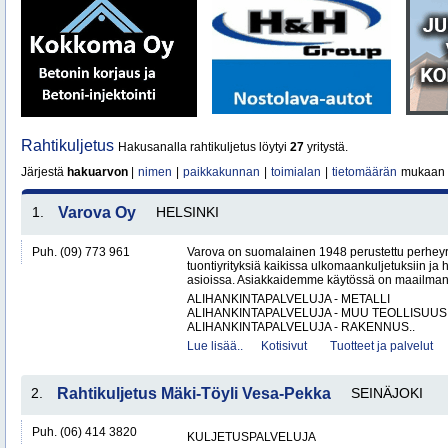
Rahtikuljetus
Hakusanalla rahtikuljetus löytyi
27
yritystä.
Järjestä
hakuarvon
|
nimen
|
paikkakunnan
|
toimialan
|
tietomäärän
mukaan
1.
Varova Oy
HELSINKI
Puh. (09) 773 961
Varova on suomalainen 1948 perustettu perheyrit
tuontiyrityksiä kaikissa ulkomaankuljetuksiin ja h
asioissa. Asiakkaidemme käytössä on maailmanl
ALIHANKINTAPALVELUJA - METALLI
ALIHANKINTAPALVELUJA - MUU TEOLLISUUS
ALIHANKINTAPALVELUJA - RAKENNUS..
Lue lisää..
Kotisivut
Tuotteet ja palvelut
2.
Rahtikuljetus Mäki-Töyli Vesa-Pekka
SEINÄJOKI
Puh. (06) 414 3820
KULJETUSPALVELUJA