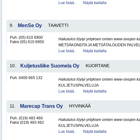
Lue lisää..
Näytä kartalla
9.
MenSe Oy
TAAVETTI
Puh. (05) 610 6900
Hakutulos löytyi yrityksen omien www-sivujen ka
Faksi (05) 610 6950
METSÄKONEITA JA METSÄTALOUDEN PALVE
Lue lisää..
Näytä kartalla
10.
Kuljetusliike Suomela Oy
KUORTANE
Puh. 0400 665 132
Hakutulos löytyi yrityksen omien www-sivujen ka
KULJETUSPALVELUJA
Lue lisää..
Näytä kartalla
11.
Marecap Trans Oy
HYVINKÄÄ
Puh. (019) 483 460
Hakutulos löytyi yrityksen omien www-sivujen ka
Faksi (019) 483 462
KULJETUSPALVELUJA
Lue lisää..
Näytä kartalla