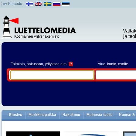
Kirjaudu
Valta
ja te
Kotimainen yrityshakemisto
Toimiala
, hakusana, yrityksen nimi
?
Alue
, kunta, osoite
Etusivu
Markkinapaikka
Hakukone
Mainosta täällä
Kunnat & 