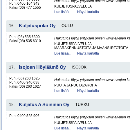
Hakutulos löytyi yrityksen omien www-sivujen ka
Puh. 0400 164 343
KULJETUSPALVELUJA
Faksi (06) 477 1555
Lue lisää..
Näytä kartalla
16.
Kuljetuspolar Oy
OULU
Puh. (08) 535 6300
Hakutulos löytyi yrityksen omien www-sivujen ka
Faksi (08) 535 6310
KULJETUSPALVELUJA
MAARAKENNUSTÖITÄ JA MAANSIIRTOTÖITÄ
Lue lisää..
Näytä kartalla
17.
Isojoen Höyläämö Oy
ISOJOKI
Puh. (06) 263 1625
Hakutulos löytyi yrityksen omien www-sivujen ka
Puh. 0400 940 038
PUUTA JA PUUTAVAROITA
Faksi (06) 263 1627
Lue lisää..
Näytä kartalla
18.
Kuljetus A Soininen Oy
TURKU
Puh. 0400 525 906
Hakutulos löytyi yrityksen omien www-sivujen ka
KULJETUSPALVELUJA
Lue lisää..
Näytä kartalla