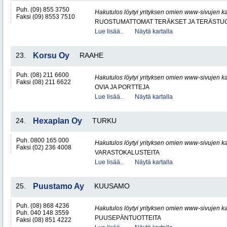
Puh. (09) 855 3750
Hakutulos löytyi yrityksen omien www-sivujen ka
Faksi (09) 8553 7510
RUOSTUMATTOMAT TERÄKSET JA TERÄSTU
Lue lisää..
Näytä kartalla
23.
Korsu Oy
RAAHE
Puh. (08) 211 6600
Hakutulos löytyi yrityksen omien www-sivujen ka
Faksi (08) 211 6622
OVIA JA PORTTEJA
Lue lisää..
Näytä kartalla
24.
Hexaplan Oy
TURKU
Puh. 0800 165 000
Hakutulos löytyi yrityksen omien www-sivujen ka
Faksi (02) 236 4008
VARASTOKALUSTEITA
Lue lisää..
Näytä kartalla
25.
Puustamo Ay
KUUSAMO
Puh. (08) 868 4236
Hakutulos löytyi yrityksen omien www-sivujen ka
Puh. 040 148 3559
PUUSEPÄNTUOTTEITA
Faksi (08) 851 4222