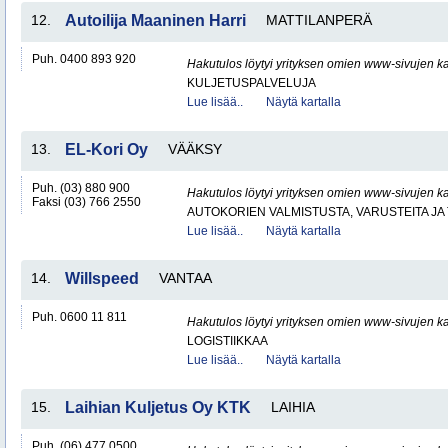
12.
Autoilija Maaninen Harri
MATTILANPERÄ
Puh. 0400 893 920
Hakutulos löytyi yrityksen omien www-sivujen ka
KULJETUSPALVELUJA
Lue lisää..
Näytä kartalla
13.
EL-Kori Oy
VÄÄKSY
Puh. (03) 880 900
Hakutulos löytyi yrityksen omien www-sivujen ka
Faksi (03) 766 2550
AUTOKORIEN VALMISTUSTA, VARUSTEITA JA 
Lue lisää..
Näytä kartalla
14.
Willspeed
VANTAA
Puh. 0600 11 811
Hakutulos löytyi yrityksen omien www-sivujen ka
LOGISTIIKKAA
Lue lisää..
Näytä kartalla
15.
Laihian Kuljetus Oy KTK
LAIHIA
Puh. (06) 477 0500