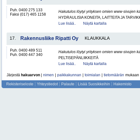
Puh. 0400 275 133
Hakutulos löytyi yrityksen omien www-sivujen ka
Faksi (017) 465 1158
HYDRAULISIA KONEITA, LAITTEITA JA TARVIK
Lue lisää..
Näytä kartalla
17.
Rakennusliike Ripatti Oy
KLAUKKALA
Puh. 0400 489 511
Hakutulos löytyi yrityksen omien www-sivujen ka
Puh. 0400 447 340
PELTISEPÄNLIIKKEITÄ
Lue lisää..
Näytä kartalla
Järjestä
hakuarvon
|
nimen
|
paikkakunnan
|
toimialan
|
tietomäärän
mukaan
Rekisteriseloste
Yhteystiedot
Palaute
Lisää Suosikkeihin
Hakemisto