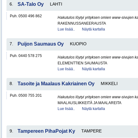
6.
SA-Talo Oy
LAHTI
Puh. 0500 496 862
Hakutulos löytyi yrityksen omien www-sivujen ka
RAKENNUSSANEERAUSTA
Lue lisää..
Näytä kartalla
7.
Puijon Saumaus Oy
KUOPIO
Puh. 0440 578 275
Hakutulos löytyi yrityksen omien www-sivujen ka
ELEMENTTIEN SAUMAUSTA
Lue lisää..
Näytä kartalla
8.
Tasoite ja Maalaus Kakriainen Oy
MIKKELI
Puh. 0500 755 201
Hakutulos löytyi yrityksen omien www-sivujen ka
MAALAUSLIIKKEITÄ JA MAALAREITA
Lue lisää..
Näytä kartalla
9.
Tampereen PihaPojat Ky
TAMPERE