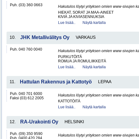
Puh. (03) 360 0663
Hakutulos löytyi yrityksen omien www-sivujen ka
HIEKAT, SORAT JA MAA-AINEET
KIVIÄ JA KIVIASENNUKSIA
Lue lisää..
Näytä kartalla
10.
JHK Metallivälitys Oy
VARKAUS
Puh. 040 760 0040
Hakutulos löytyi yrityksen omien www-sivujen ka
PURKUTÖITÄ
ROMUA JA ROMULIIKKEITÄ
Lue lisää..
Näytä kartalla
11.
Hattulan Rakennus ja Kattotyö
LEPAA
Puh. 040 701 6000
Hakutulos löytyi yrityksen omien www-sivujen ka
Faksi (03) 612 2005
KATTOTÖITÄ
Lue lisää..
Näytä kartalla
12.
RA-Urakointi Oy
HELSINKI
Puh. (09) 350 9590
Hakutulos löytyi yrityksen omien www-sivujen ka
Puh. 0400 420 284