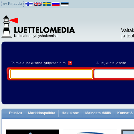
Kirjaudu
Valta
ja te
Kotimainen yrityshakemisto
Toimiala
, hakusana, yrityksen nimi
?
Alue
, kunta, osoite
Etusivu
Markkinapaikka
Hakukone
Mainosta täällä
Kunnat & 