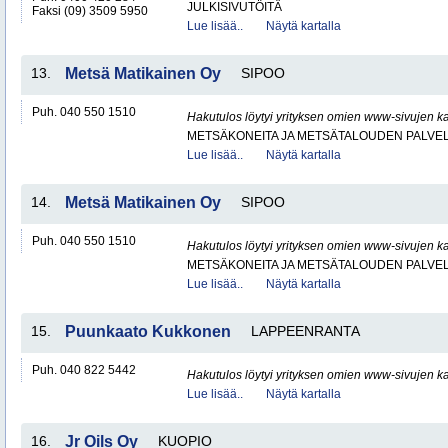
JULKISIVUTÖITÄ
Faksi (09) 3509 5950
Lue lisää..
Näytä kartalla
13.
Metsä Matikainen Oy
SIPOO
Puh. 040 550 1510
Hakutulos löytyi yrityksen omien www-sivujen ka
METSÄKONEITA JA METSÄTALOUDEN PALVE
Lue lisää..
Näytä kartalla
14.
Metsä Matikainen Oy
SIPOO
Puh. 040 550 1510
Hakutulos löytyi yrityksen omien www-sivujen ka
METSÄKONEITA JA METSÄTALOUDEN PALVE
Lue lisää..
Näytä kartalla
15.
Puunkaato Kukkonen
LAPPEENRANTA
Puh. 040 822 5442
Hakutulos löytyi yrityksen omien www-sivujen ka
Lue lisää..
Näytä kartalla
16.
Jr Oils Oy
KUOPIO