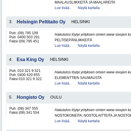
MAALAUSLIIKKEITÄ JA MAALAREITA
Lue lisää..
Näytä kartalla
3.
Helsingin Peltitaito Oy
HELSINKI
Puh. (09) 795 109
Hakutulos löytyi yrityksen omien www-sivujen ka
Puh. 0400 503 291
PELTISEPÄNLIIKKEITÄ
Faksi (09) 795 451
Lue lisää..
Näytä kartalla
4.
Esa King Oy
HELSINKI
Puh. 010 321 9 321
Hakutulos löytyi yrityksen omien www-sivujen ka
Puh. 0400 420 655
ELEMENTTIEN SAUMAUSTA
Faksi 010 321 9 322
Lue lisää..
Näytä kartalla
5.
Hongisto Oy
OULU
Puh. (08) 347 555
Hakutulos löytyi yrityksen omien www-sivujen ka
Faksi (08) 341 554
NOSTOKONEITA, NOSTOLAITTEITA JA NOST
Lue lisää..
Näytä kartalla