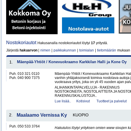
Nostokoriautot
Hakusanalla nostokoriautot löytyi
17
yritystä.
Järjestä
hakuarvon
|
nimen
|
paikkakunnan
|
toimialan
|
tietomäärän
mukaan
1.
Mäenpää-Yhtiöt / Konevuokraamo Karkkilan Halli ja Kone Oy
Puh. 010 321 0110
Mäenpää-Yhtiöt / Konevuokraamo Karkkilan Hal
Puh. 040 900 7375
vanhin yhtäjaksoisesti toimiva nostolava-autoja 
vuokraava yritys, joka on yli 45 vuoden ajan palv
ALIHANKINTAPALVELUJA - RAKENNUS
NOSTOKONEITA, NOSTOLAITTEITA JA NOST
RAKENNUSKALUSTOJA..
Lue lisää..
Kotisivut
Tuotteet ja palvelut
2.
Maalaamo Vernissa Ky
KUOPIO
Puh. 050 533 3764
Hakutulos löytyi yrityksen omien www-sivujen ka