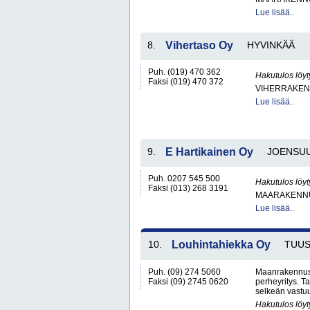
Lue lisää..
8.
Vihertaso Oy
HYVINKÄÄ
Puh. (019) 470 362
Hakutulos löyt
Faksi (019) 470 372
VIHERRAKEN
Lue lisää..
9.
E Hartikainen Oy
JOENSU
Puh. 0207 545 500
Hakutulos löyt
Faksi (013) 268 3191
MAARAKENNU
Lue lisää..
10.
Louhintahiekka Oy
TUU
Puh. (09) 274 5060
Maanrakennusl
Faksi (09) 2745 0620
perheyritys. 
selkeän vastu
Hakutulos löyt