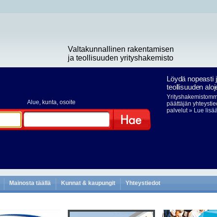
Valtakunnallinen rakentamisen
ja teollisuuden yrityshakemisto
Löydä nopeasti 
teollisuuden aloj
Yrityshakemistomme
Alue
, kunta, osoite
päättäjän yhteystie
palvelut
» Lue lisä
Hae
Mainosta täällä
Kunnat & kaupungit
Yhteystiedot