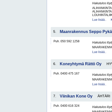
Hakutulos löyt
ALIHANKINTA
ALIHANKINTA
LOUHINTALII
Lue lisää..
5.
Maanrakennus Seppo Pykäl
Puh. 050 592 1258
Hakutulos löyt
MAARAKENNUS
Lue lisää..
6.
Koneyhtymä Rättö Oy
HY
Puh. 0400 475 167
Hakutulos löyt
MAARAKENNU
Lue lisää..
7.
Viinikan Kone Oy
ÄHTÄRI
Puh. 0400 616 324
Hakutulos löyt
MAARAKENNU