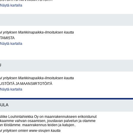
Näytä kartalla
yi yrityksen Markkinapaikka-ilmoituksen kautta
TAMISTA
Näytä kartalla
U
yi yrityksen Markkinapaikka-ilmoituksen kautta
STÖITÄ JA MAANSIIRTOTÖITÄ
Näytä kartalla
SULA
iike Louhintahiekka Oy on maanrakennukseen erikoistunut
Takaamme vahvan osaamisen, joustavan palvelun ja otamme
un töistämme. maanrakennus teiden ja katujen..
yi yrityksen omien www-sivujen kautta