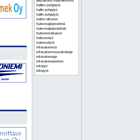
aliurakointi maarakennus
hallien pohjatyöt
hallin pohjatyö
hallin pohjatyöt
heikki riikonen
hulevesijärjestelmä
hulevesijärjestelmät
hulevesiratkaisut
hulevesityö
hulevesityöt
infrarakennus
infrarakennusurakoitsija
infrarakentaja
infrarakentaminen
infratyö
infratyöt
infratyöt rakennusliikkeille
infraurakointi
infraurakoitsija
joonas riikonen
jätevesijärjestelmä
jätevesijärjestelmät
jätevesiviemäri
jätevesiviemärit
kaapelikaivuu
kaapelikaivuut
kaapelityö
kaapelityöt
kadunrakennus
kaivinkonetyö