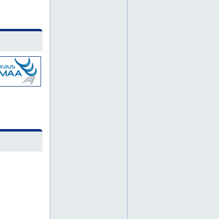
kunnallistekniset työt uusimaa
kunnallistekniset työt vantaa
kunnallistekniset työt vihti
louhinta
louhintatyö
louhintatyöt
lujitus
lujitustyöt
maa- ja vesirakentaminen
maankaivu
maankaivutyöt
maankaivuu
maanrakennuksen alihankinta
maanrakennuksen aliurakointi
maanrakennus
maanrakennus alihankintana
maanrakennus espoo
maanrakennus espoossa
maanrakennus hangossa
maanrakennus hanko
maanrakennus helsingissä
maanrakennus helsinki
maanrakennus hyvinkää
maanrakennus hyvinkäällä
maanrakennus inkoo
maanrakennus inkoossa
maanrakennus järvenpää
maanrakennus järvenpäässä
maanrakennus karjaa
maanrakennus karjaalla