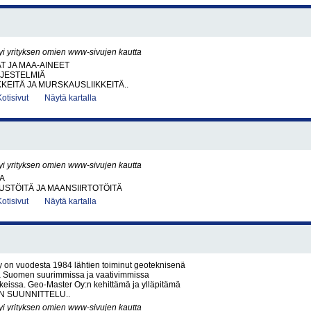
yi yrityksen omien www-sivujen kautta
AT JA MAA-AINEET
RJESTELMIÄ
KKEITÄ JA MURSKAUSLIIKKEITÄ..
Kotisivut
Näytä kartalla
yi yrityksen omien www-sivujen kautta
A
STÖITÄ JA MAANSIIRTOTÖITÄ
Kotisivut
Näytä kartalla
 on vuodesta 1984 lähtien toiminut geoteknisenä
na Suomen suurimmissa ja vaativimmissa
eissa. Geo-Master Oy:n kehittämä ja ylläpitämä
N SUUNNITTELU..
yi yrityksen omien www-sivujen kautta