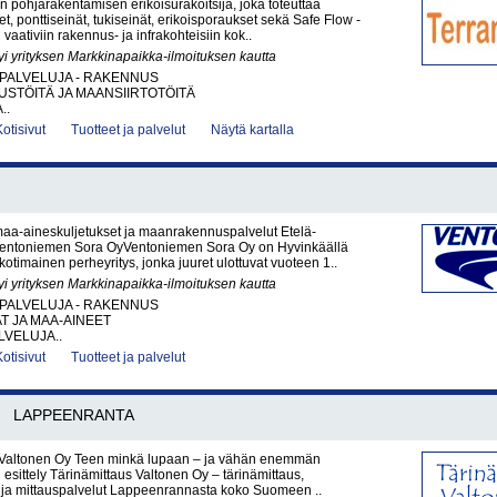
 pohjarakentamisen erikoisurakoitsija, joka toteuttaa
t, ponttiseinät, tukiseinät, erikoisporaukset sekä Safe Flow -
vaativiin rakennus- ja infrakohteisiin kok..
yi yrityksen Markkinapaikka-ilmoituksen kautta
PALVELUJA - RAKENNUS
STÖITÄ JA MAANSIIRTOTÖITÄ
..
Kotisivut
Tuotteet ja palvelut
Näytä kartalla
maa-aineskuljetukset ja maanrakennuspalvelut Etelä-
entoniemen Sora OyVentoniemen Sora Oy on Hyvinkäällä
kotimainen perheyritys, jonka juuret ulottuvat vuoteen 1..
yi yrityksen Markkinapaikka-ilmoituksen kautta
PALVELUJA - RAKENNUS
AT JA MAA-AINEET
VELUJA..
Kotisivut
Tuotteet ja palvelut
LAPPEENRANTA
 Valtonen Oy Teen minkä lupaan – ja vähän enemmän
 esittely Tärinämittaus Valtonen Oy – tärinämittaus,
a ja mittauspalvelut Lappeenrannasta koko Suomeen ..