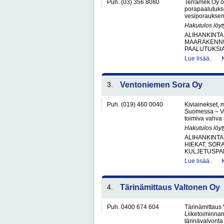
Puh. (03) 356 8080
Terramek Oy on
porapaalutukse
vesiporauksen 
Hakutulos löyt
ALIHANKINTA
MAARAKENNU
PAALUTUKSIA
Lue lisää..
3.
Ventoniemen Sora Oy
Puh. (019) 460 0040
Kiviainekset, 
Suomessa – V
toimiva vahva 
Hakutulos löyt
ALIHANKINTA
HIEKAT, SOR
KULJETUSPAL
Lue lisää..
4.
Tärinämittaus Valtonen Oy
Puh. 0400 674 604
Tärinämittaus
Liiketoiminnan
tärinävalvont