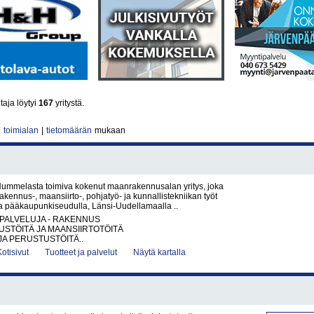
aja löytyi
167
yritystä.
|
toimialan
|
tietomäärän
mukaan
ummelasta toimiva kokenut maanrakennusalan yritys, joka
akennus-, maansiirto-, pohjatyö- ja kunnallistekniikan työt
la pääkaupunkiseudulla, Länsi-Uudellamaalla ..
PALVELUJA - RAKENNUS
STÖITÄ JA MAANSIIRTOTÖITÄ
JA PERUSTUSTÖITÄ..
Kotisivut
Tuotteet ja palvelut
Näytä kartalla