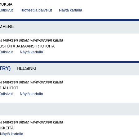
MUKSIA
Kotisivut
Tuotteet ja palvelut
Näytä kartalla
MPERE
yi yrityksen omien www-sivujen kautta
STÖITÄ JA MAANSIIRTOTÖITÄ
Kotisivut
Näytä kartalla
(TRY)
HELSINKI
yi yrityksen omien www-sivujen kautta
JA LIITOT
Kotisivut
Näytä kartalla
yi yrityksen omien www-sivujen kautta
IKKEITÄ
Näytä kartalla