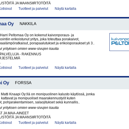
STÖITÄ JA MAANSIIRTOTÖITÄ
Kotisivut
Tuotteet ja palvelut
Näytä kartalla
maa Oy
NAKKILA
Harri Peltomaa Oy on kokenut kaivonporaus- ja
ntiin erikoistunut yritys, joka toteuttaa porakaivot,
aalämpöratkaisut, porapaalutukset ja erikoisporaukset yli 3..
yi yrityksen omien www-sivujen kautta
PALVELUJA - RAKENNUS
RJESTELMIÄ
.
Kotisivut
Tuotteet ja palvelut
Näytä kartalla
pi Oy
FORSSA
e Matti Knaapi Oy:llä on monipuolinen kalusto käytössä, jonka
 kattavat ja monipuoliset maarakennustyöt kuten
, pohjarakentamisen, salaojitukset sekä kunnallis..
yi yrityksen omien www-sivujen kautta
AT JA MAA-AINEET
STÖITÄ JA MAANSIIRTOTÖITÄ
Kotisivut
Tuotteet ja palvelut
Näytä kartalla