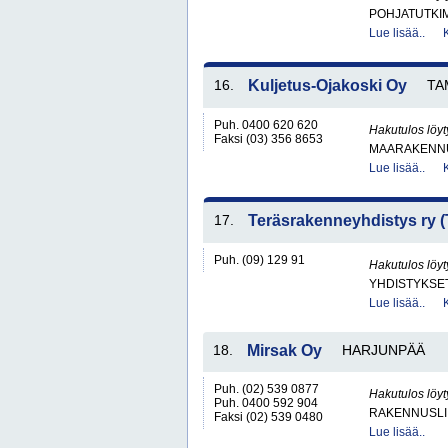
POHJATUTKI
Lue lisää..
16.
Kuljetus-Ojakoski Oy
TA
Puh. 0400 620 620
Hakutulos löyt
Faksi (03) 356 8653
MAARAKENNU
Lue lisää..
17.
Teräsrakenneyhdistys ry 
Puh. (09) 129 91
Hakutulos löyt
YHDISTYKSET 
Lue lisää..
18.
Mirsak Oy
HARJUNPÄÄ
Puh. (02) 539 0877
Hakutulos löyt
Puh. 0400 592 904
RAKENNUSLI
Faksi (02) 539 0480
Lue lisää..