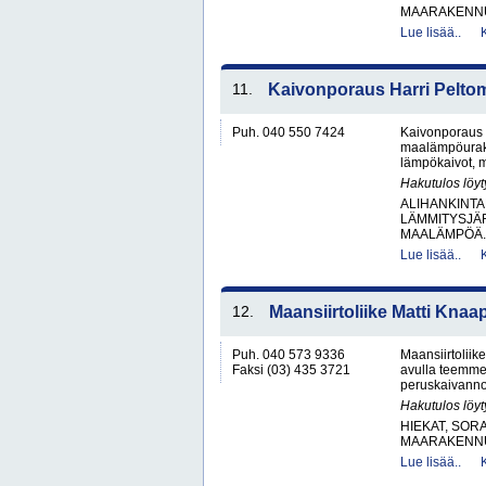
MAARAKENNU
Lue lisää..
11.
Kaivonporaus Harri Pelto
Puh. 040 550 7424
Kaivonporaus 
maalämpöurakoi
lämpökaivot, m
Hakutulos löyt
ALIHANKINTA
LÄMMITYSJÄ
MAALÄMPÖÄ.
Lue lisää..
12.
Maansiirtoliike Matti Knaa
Puh. 040 573 9336
Maansiirtoliik
Faksi (03) 435 3721
avulla teemme
peruskaivannot
Hakutulos löyt
HIEKAT, SOR
MAARAKENNU
Lue lisää..