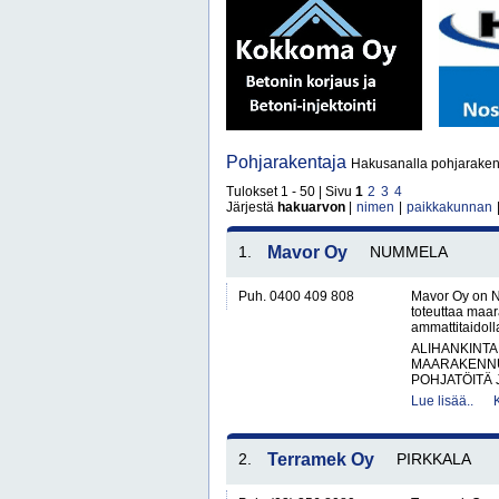
Pohjarakentaja
Hakusanalla pohjarakent
Tulokset 1 - 50 | Sivu
1
2
3
4
Järjestä
hakuarvon
|
nimen
|
paikkakunnan
1.
Mavor Oy
NUMMELA
Puh. 0400 409 808
Mavor Oy on N
toteuttaa maar
ammattitaidol
ALIHANKINTA
MAARAKENNU
POHJATÖITÄ 
Lue lisää..
2.
Terramek Oy
PIRKKALA