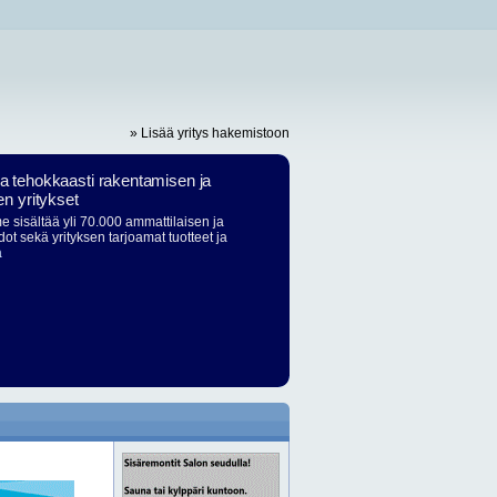
» Lisää yritys hakemistoon
ja tehokkaasti rakentamisen ja
en yritykset
 sisältää yli 70.000 ammattilaisen ja
dot sekä yrityksen tarjoamat tuotteet ja
ä