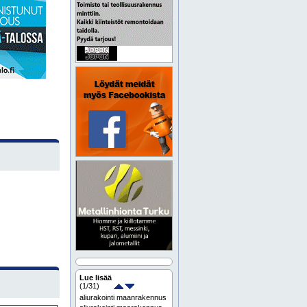
Lue lisää
(
1
/31)
aliurakointi maanrakennus