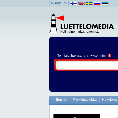
Kirjaudu
Kotimainen yrityshakemisto
Toimiala
, hakusana, yrityksen nimi
?
Etusivu
Markkinapaikka
Hakukone