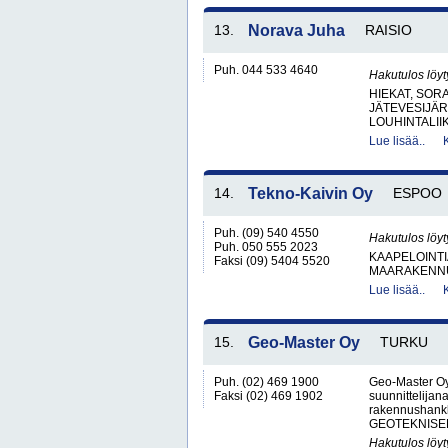
13.
Norava Juha
RAISIO
Puh. 044 533 4640
Hakutulos löyt
HIEKAT, SOR
JÄTEVESIJÄ
LOUHINTALII
Lue lisää..
14.
Tekno-Kaivin Oy
ESPOO
Puh. (09) 540 4550
Hakutulos löyt
Puh. 050 555 2023
KAAPELOINTI
Faksi (09) 5404 5520
MAARAKENNU
Lue lisää..
15.
Geo-Master Oy
TURKU
Puh. (02) 469 1900
Geo-Master Oy
Faksi (02) 469 1902
suunnittelija
rakennushankk
GEOTEKNISE
Hakutulos löyt