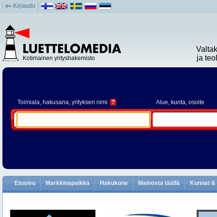
Kirjaudu
Valta
ja te
Kotimainen yrityshakemisto
Toimiala
, hakusana, yrityksen nimi
?
Alue
, kunta, osoite
Etusivu
Markkinapaikka
Hakukone
Mainosta täällä
Kunnat & 