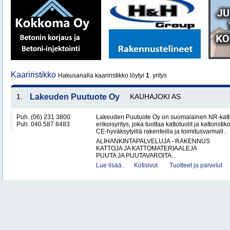
Kaariristikko
Hakusanalla kaariristikko löytyi
1
. yritys
1.
Lakeuden Puutuote Oy
KAUHAJOKI AS
Puh. (06) 231 3800
Lakeuden Puutuote Oy on suomalainen NR-katto
Puh. 040 587 8483
erikoisyritys, joka tuottaa kattotuolit ja kattoristik
CE-hyväksytyillä rakenteilla ja toimitusvarmall..
ALIHANKINTAPALVELUJA - RAKENNUS
KATTOJA JA KATTOMATERIAALEJA
PUUTA JA PUUTAVAROITA..
Lue lisää..
Kotisivut
Tuotteet ja palvelut