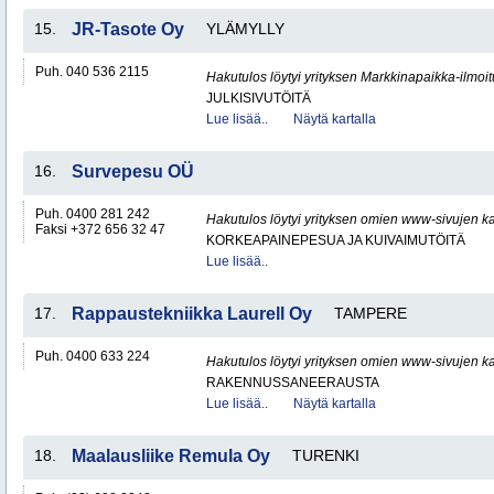
15.
JR-Tasote Oy
YLÄMYLLY
Puh. 040 536 2115
Hakutulos löytyi yrityksen Markkinapaikka-ilmoi
JULKISIVUTÖITÄ
Lue lisää..
Näytä kartalla
16.
Survepesu OÜ
Puh. 0400 281 242
Hakutulos löytyi yrityksen omien www-sivujen ka
Faksi +372 656 32 47
KORKEAPAINEPESUA JA KUIVAIMUTÖITÄ
Lue lisää..
17.
Rappaustekniikka Laurell Oy
TAMPERE
Puh. 0400 633 224
Hakutulos löytyi yrityksen omien www-sivujen ka
RAKENNUSSANEERAUSTA
Lue lisää..
Näytä kartalla
18.
Maalausliike Remula Oy
TURENKI