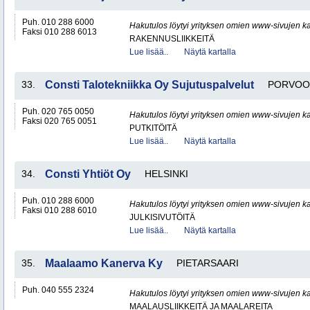
Puh. 010 288 6000
Hakutulos löytyi yrityksen omien www-sivujen ka
Faksi 010 288 6013
RAKENNUSLIIKKEITÄ
Lue lisää..
Näytä kartalla
33.
Consti Talotekniikka Oy Sujutuspalvelut
PORVOO
Puh. 020 765 0050
Hakutulos löytyi yrityksen omien www-sivujen ka
Faksi 020 765 0051
PUTKITÖITÄ
Lue lisää..
Näytä kartalla
34.
Consti Yhtiöt Oy
HELSINKI
Puh. 010 288 6000
Hakutulos löytyi yrityksen omien www-sivujen ka
Faksi 010 288 6010
JULKISIVUTÖITÄ
Lue lisää..
Näytä kartalla
35.
Maalaamo Kanerva Ky
PIETARSAARI
Puh. 040 555 2324
Hakutulos löytyi yrityksen omien www-sivujen ka
MAALAUSLIIKKEITÄ JA MAALAREITA