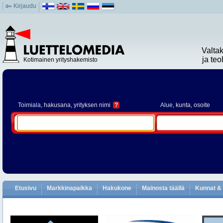
Kirjaudu
Valta
ja te
Kotimainen yrityshakemisto
Toimiala
, hakusana, yrityksen nimi
?
Alue
, kunta, osoite
Etusivu
Markkinapaikka
Hakukone
Mainosta täällä
Kunnat & 