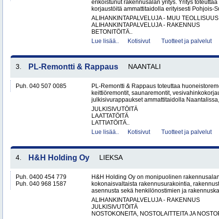
erikoistunut rakennusalan yritys. Yritys toteutta
korjaustöitä ammattitaidolla erityisesti Pohjois-
ALIHANKINTAPALVELUJA - MUU TEOLLISUUS
ALIHANKINTAPALVELUJA - RAKENNUS
BETONITÖITÄ..
Lue lisää..
Kotisivut
Tuotteet ja palvelut
3.
PL-Remontti & Rappaus
NAANTALI
Puh. 040 507 0085
PL-Remontti & Rappaus toteuttaa huoneistoremon
keittiöremontit, saunaremontit, vesivahinkokorj
julkisivurappaukset ammattitaidolla Naantalissa
JULKISIVUTÖITÄ
LAATTATÖITÄ
LATTIATÖITÄ..
Lue lisää..
Kotisivut
Tuotteet ja palvelut
4.
H&H Holding Oy
LIEKSA
Puh. 0400 454 779
H&H Holding Oy on monipuolinen rakennusalan y
Puh. 040 968 1587
kokonaisvaltaista rakennusurakointia, rakennus
asennusta sekä henkilönostimien ja rakennuskal
ALIHANKINTAPALVELUJA - RAKENNUS
JULKISIVUTÖITÄ
NOSTOKONEITA, NOSTOLAITTEITA JA NOSTO