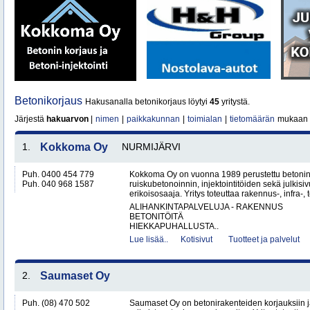
Betonikorjaus
Hakusanalla betonikorjaus löytyi
45
yritystä.
Järjestä
hakuarvon
|
nimen
|
paikkakunnan
|
toimialan
|
tietomäärän
mukaan
1.
Kokkoma Oy
NURMIJÄRVI
Puh. 0400 454 779
Kokkoma Oy on vuonna 1989 perustettu betonin
Puh. 040 968 1587
ruiskubetonoinnin, injektointitöiden sekä julki
erikoisosaaja. Yritys toteuttaa rakennus-, infra-, t
ALIHANKINTAPALVELUJA - RAKENNUS
BETONITÖITÄ
HIEKKAPUHALLUSTA..
Lue lisää..
Kotisivut
Tuotteet ja palvelut
2.
Saumaset Oy
Puh. (08) 470 502
Saumaset Oy on betonirakenteiden korjauksiin 