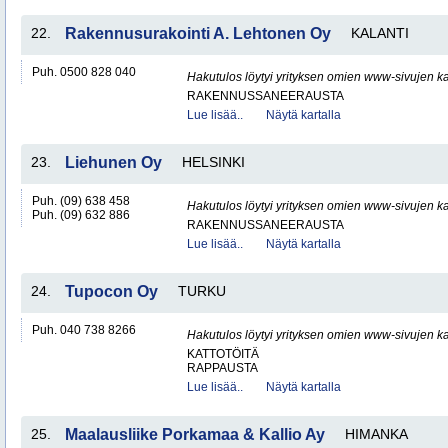
22.
Rakennusurakointi A. Lehtonen Oy
KALANTI
Puh. 0500 828 040
Hakutulos löytyi yrityksen omien www-sivujen ka
RAKENNUSSANEERAUSTA
Lue lisää..
Näytä kartalla
23.
Liehunen Oy
HELSINKI
Puh. (09) 638 458
Hakutulos löytyi yrityksen omien www-sivujen ka
Puh. (09) 632 886
RAKENNUSSANEERAUSTA
Lue lisää..
Näytä kartalla
24.
Tupocon Oy
TURKU
Puh. 040 738 8266
Hakutulos löytyi yrityksen omien www-sivujen ka
KATTOTÖITÄ
RAPPAUSTA
Lue lisää..
Näytä kartalla
25.
Maalausliike Porkamaa & Kallio Ay
HIMANKA