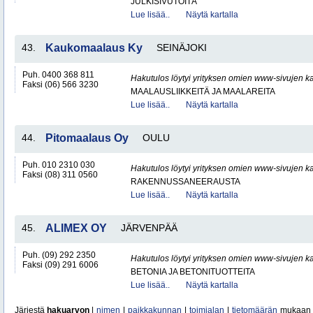
JULKISIVUTÖITÄ
Lue lisää..
Näytä kartalla
43.
Kaukomaalaus Ky
SEINÄJOKI
Puh. 0400 368 811
Hakutulos löytyi yrityksen omien www-sivujen ka
Faksi (06) 566 3230
MAALAUSLIIKKEITÄ JA MAALAREITA
Lue lisää..
Näytä kartalla
44.
Pitomaalaus Oy
OULU
Puh. 010 2310 030
Hakutulos löytyi yrityksen omien www-sivujen ka
Faksi (08) 311 0560
RAKENNUSSANEERAUSTA
Lue lisää..
Näytä kartalla
45.
ALIMEX OY
JÄRVENPÄÄ
Puh. (09) 292 2350
Hakutulos löytyi yrityksen omien www-sivujen ka
Faksi (09) 291 6006
BETONIA JA BETONITUOTTEITA
Lue lisää..
Näytä kartalla
Järjestä
hakuarvon
|
nimen
|
paikkakunnan
|
toimialan
|
tietomäärän
mukaan