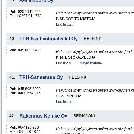
39.
A-Insinöörit Oy
Puh. 0207 911 777
Hakutulos löytyi yrityksen omien www-sivujen ka
Faksi 0207 911 778
INSINÖÖRITOIMISTOJA
Lue lisää..
40.
TPH-Kiinteistöpalvelut Oy
HELSINKI
Puh. 045 805 2200
Hakutulos löytyi yrityksen omien www-sivujen ka
KIINTEISTÖPALVELUJA
Lue lisää..
Näytä kartalla
41.
TPH-Saneeraus Oy
HELSINKI
Puh. 045 805 2200
Hakutulos löytyi yrityksen omien www-sivujen ka
Puh. 0400 654 275
SAVUPIIPPUJA
Lue lisää..
42.
Rakennus Kenike Oy
SEINÄJOKI
Puh. 06-4120 980
Hakutulos löytyi yrityksen omien www-sivujen ka
Faksi 06-528 1827