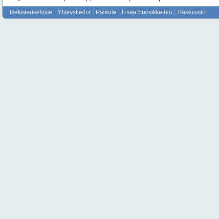
Rekisteriseloste
Yhteystiedot
Palaute
Lisää Suosikkeihin
Hakemisto