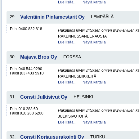
Lue lisää..
Näytä kartalla
29.
Valentiinin Pintamestarit Oy
LEMPÄÄLÄ
Puh. 0400 832 818
Hakutulos löytyi yrityksen omien www-sivujen ka
RAKENNUSSANEERAUSTA
Lue lisää..
Näytä kartalla
30.
Majava Bros Oy
FORSSA
Puh. 040 544 9290
Hakutulos löytyi yrityksen omien www-sivujen ka
Faksi (03) 433 5910
RAKENNUSLIIKKEITÄ
Lue lisää..
Näytä kartalla
31.
Consti Julkisivut Oy
HELSINKI
Puh. 010 288 60
Hakutulos löytyi yrityksen omien www-sivujen ka
Faksi 010 288 6200
JULKISIVUTÖITÄ
Lue lisää..
Näytä kartalla
32.
Consti Korjausurakointi Oy
TURKU