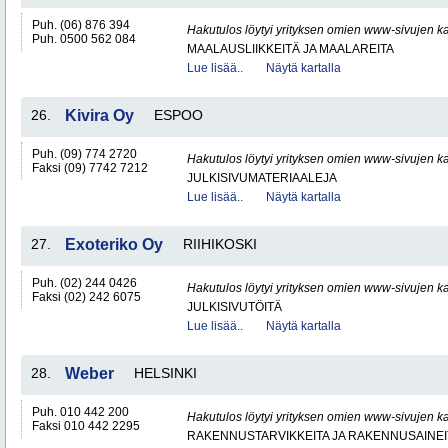
Puh. (06) 876 394
Hakutulos löytyi yrityksen omien www-sivujen ka
Puh. 0500 562 084
MAALAUSLIIKKEITÄ JA MAALAREITA
Lue lisää..
Näytä kartalla
26.
Kivira Oy
ESPOO
Puh. (09) 774 2720
Hakutulos löytyi yrityksen omien www-sivujen ka
Faksi (09) 7742 7212
JULKISIVUMATERIAALEJA
Lue lisää..
Näytä kartalla
27.
Exoteriko Oy
RIIHIKOSKI
Puh. (02) 244 0426
Hakutulos löytyi yrityksen omien www-sivujen ka
Faksi (02) 242 6075
JULKISIVUTÖITÄ
Lue lisää..
Näytä kartalla
28.
Weber
HELSINKI
Puh. 010 442 200
Hakutulos löytyi yrityksen omien www-sivujen ka
Faksi 010 442 2295
RAKENNUSTARVIKKEITA JA RAKENNUSAINEI