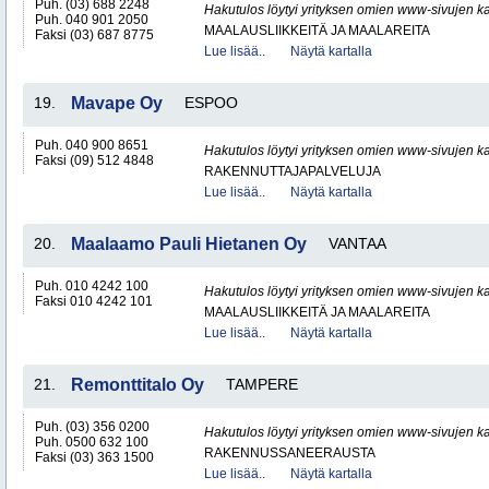
Puh. (03) 688 2248
Hakutulos löytyi yrityksen omien www-sivujen ka
Puh. 040 901 2050
MAALAUSLIIKKEITÄ JA MAALAREITA
Faksi (03) 687 8775
Lue lisää..
Näytä kartalla
19.
Mavape Oy
ESPOO
Puh. 040 900 8651
Hakutulos löytyi yrityksen omien www-sivujen ka
Faksi (09) 512 4848
RAKENNUTTAJAPALVELUJA
Lue lisää..
Näytä kartalla
20.
Maalaamo Pauli Hietanen Oy
VANTAA
Puh. 010 4242 100
Hakutulos löytyi yrityksen omien www-sivujen ka
Faksi 010 4242 101
MAALAUSLIIKKEITÄ JA MAALAREITA
Lue lisää..
Näytä kartalla
21.
Remonttitalo Oy
TAMPERE
Puh. (03) 356 0200
Hakutulos löytyi yrityksen omien www-sivujen ka
Puh. 0500 632 100
RAKENNUSSANEERAUSTA
Faksi (03) 363 1500
Lue lisää..
Näytä kartalla