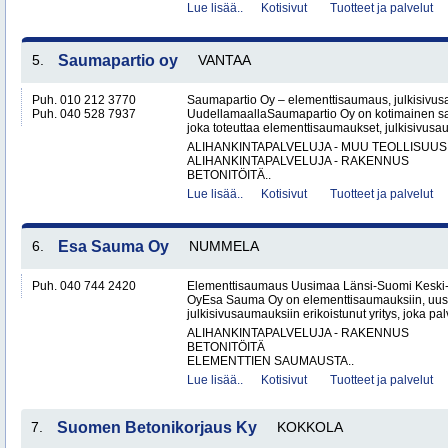
Lue lisää..
Kotisivut
Tuotteet ja palvelut
5.
Saumapartio oy
VANTAA
Puh. 010 212 3770
Saumapartio Oy – elementtisaumaus, julkisivu
Puh. 040 528 7937
UudellamaallaSaumapartio Oy on kotimainen s
joka toteuttaa elementtisaumaukset, julkisivusa
ALIHANKINTAPALVELUJA - MUU TEOLLISUUS
ALIHANKINTAPALVELUJA - RAKENNUS
BETONITÖITÄ..
Lue lisää..
Kotisivut
Tuotteet ja palvelut
6.
Esa Sauma Oy
NUMMELA
Puh. 040 744 2420
Elementtisaumaus Uusimaa Länsi-Suomi Kesk
OyEsa Sauma Oy on elementtisaumauksiin, uus
julkisivusaumauksiin erikoistunut yritys, joka pal
ALIHANKINTAPALVELUJA - RAKENNUS
BETONITÖITÄ
ELEMENTTIEN SAUMAUSTA..
Lue lisää..
Kotisivut
Tuotteet ja palvelut
7.
Suomen Betonikorjaus Ky
KOKKOLA