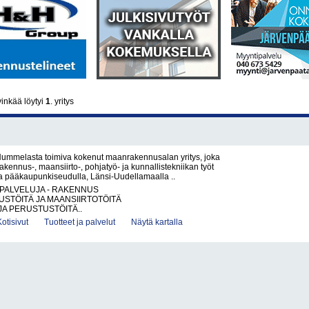
inkää löytyi
1
. yritys
ummelasta toimiva kokenut maanrakennusalan yritys, joka
akennus-, maansiirto-, pohjatyö- ja kunnallistekniikan työt
la pääkaupunkiseudulla, Länsi-Uudellamaalla ..
PALVELUJA - RAKENNUS
STÖITÄ JA MAANSIIRTOTÖITÄ
JA PERUSTUSTÖITÄ..
Kotisivut
Tuotteet ja palvelut
Näytä kartalla