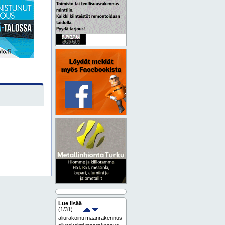
Lue lisää
(
1
/31)
aliurakointi maanrakennus