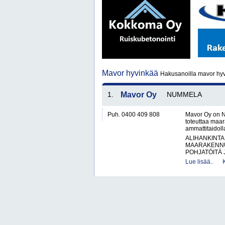
Mavor hyvinkää
Hakusanoilla mavor hyv
1.
Mavor Oy
NUMMELA
Puh. 0400 409 808
Mavor Oy on N
toteuttaa maar
ammattitaidol
ALIHANKINTA
MAARAKENNU
POHJATÖITÄ 
Lue lisää..