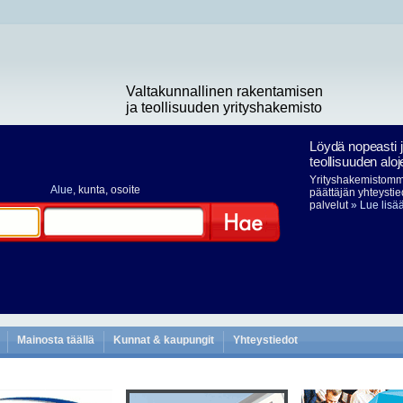
Valtakunnallinen rakentamisen
ja teollisuuden yrityshakemisto
Löydä nopeasti 
teollisuuden aloj
Yrityshakemistomme
Alue
, kunta, osoite
päättäjän yhteystie
palvelut
» Lue lisä
Hae
Mainosta täällä
Kunnat & kaupungit
Yhteystiedot