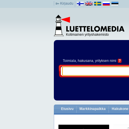
Kirjaudu
Kotimainen yrityshakemisto
Toimiala
, hakusana, yrityksen nimi
?
Etusivu
Markkinapaikka
Hakukone