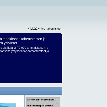
» Lisää yritys hakemistoon
ja tehokkaasti rakentamisen ja
en yritykset
 sisältää yli 70.000 ammattilaisen ja
dot sekä yrityksen tarjoamat tuotteet ja
ä