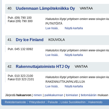
40.
Uudenmaan Lämpötekniikka Oy
VANTAA
Puh. (09) 790 100
Hakutulos löytyi yrityksen omien www-sivujen ka
Faksi (09) 790 300
PUTKITÖITÄ
Lue lisää..
Näytä kartalla
41.
Dry Ice Finland
KOUVOLA
Puh. 045 132 0092
Hakutulos löytyi yrityksen omien www-sivujen ka
Lue lisää..
Näytä kartalla
42.
Rakennuttajatoimisto HTJ Oy
VANTAA
Puh. 010 323 2100
Hakutulos löytyi yrityksen omien www-sivujen ka
Faksi 010 323 2101
RAKENNUTTAJAPALVELUJA
Lue lisää..
Näytä kartalla
Järjestä
hakuarvon
|
nimen
|
paikkakunnan
|
toimialan
|
tietomäärän
mukaan
Rekisteriseloste
Yhteystiedot
Palaute
Lisää Suosikkeihin
Hakemisto