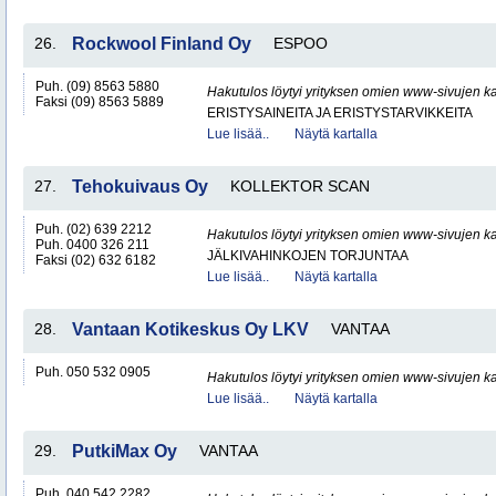
26.
Rockwool Finland Oy
ESPOO
Puh. (09) 8563 5880
Hakutulos löytyi yrityksen omien www-sivujen ka
Faksi (09) 8563 5889
ERISTYSAINEITA JA ERISTYSTARVIKKEITA
Lue lisää..
Näytä kartalla
27.
Tehokuivaus Oy
KOLLEKTOR SCAN
Puh. (02) 639 2212
Hakutulos löytyi yrityksen omien www-sivujen ka
Puh. 0400 326 211
JÄLKIVAHINKOJEN TORJUNTAA
Faksi (02) 632 6182
Lue lisää..
Näytä kartalla
28.
Vantaan Kotikeskus Oy LKV
VANTAA
Puh. 050 532 0905
Hakutulos löytyi yrityksen omien www-sivujen ka
Lue lisää..
Näytä kartalla
29.
PutkiMax Oy
VANTAA
Puh. 040 542 2282