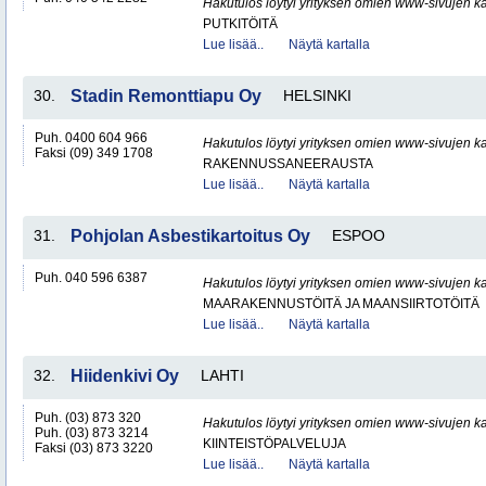
Hakutulos löytyi yrityksen omien www-sivujen ka
PUTKITÖITÄ
Lue lisää..
Näytä kartalla
30.
Stadin Remonttiapu Oy
HELSINKI
Puh. 0400 604 966
Hakutulos löytyi yrityksen omien www-sivujen ka
Faksi (09) 349 1708
RAKENNUSSANEERAUSTA
Lue lisää..
Näytä kartalla
31.
Pohjolan Asbestikartoitus Oy
ESPOO
Puh. 040 596 6387
Hakutulos löytyi yrityksen omien www-sivujen ka
MAARAKENNUSTÖITÄ JA MAANSIIRTOTÖITÄ
Lue lisää..
Näytä kartalla
32.
Hiidenkivi Oy
LAHTI
Puh. (03) 873 320
Hakutulos löytyi yrityksen omien www-sivujen ka
Puh. (03) 873 3214
KIINTEISTÖPALVELUJA
Faksi (03) 873 3220
Lue lisää..
Näytä kartalla