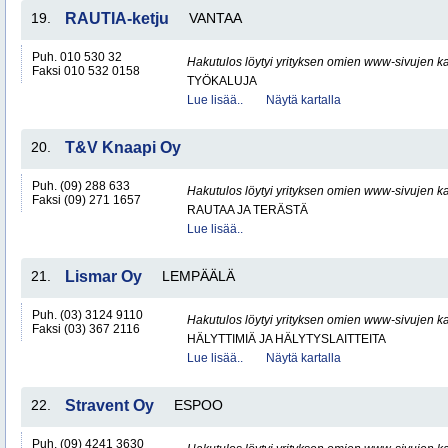
19.
RAUTIA-ketju
VANTAA
Puh. 010 530 32
Hakutulos löytyi yrityksen omien www-sivujen ka
Faksi 010 532 0158
TYÖKALUJA
Lue lisää..
Näytä kartalla
20.
T&V Knaapi Oy
Puh. (09) 288 633
Hakutulos löytyi yrityksen omien www-sivujen ka
Faksi (09) 271 1657
RAUTAA JA TERÄSTÄ
Lue lisää..
21.
Lismar Oy
LEMPÄÄLÄ
Puh. (03) 3124 9110
Hakutulos löytyi yrityksen omien www-sivujen ka
Faksi (03) 367 2116
HÄLYTTIMIÄ JA HÄLYTYSLAITTEITA
Lue lisää..
Näytä kartalla
22.
Stravent Oy
ESPOO
Puh. (09) 4241 3630