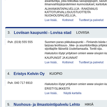
asiantuntija, joka toteuttaa savupiippujen, savu
ilmanvaihtojärjestelmien kunnostukset, kartoituks
ALIHANKINTAPALVELUJA - RAKENNUS
KATTOTURVALLISUUSTUOTTEITA
NUOHOUSPALVELUJA..
Lue lisää..
Kotisivut
Tuotteet ja palvelut
3.
Loviisan kaupunki - Lovisa stad
LOVIISA
Puh. (019) 555 555
Suomen paras pikkukaupunki – Finlands bästa 
tarjoaa teollisuus-, liike- ja asuntotontteja yrityksi
sijoittajille Itäisellä Uudellamaalla. Tontit sija..
Hakutulos löytyi yrityksen omien www-sivujen ka
KAUPUNGIT JA KUNNAT
Lue lisää..
Kotisivut
Tuotteet ja palvelut
4.
Eristys Kelvin Oy
KUOPIO
Puh. 040 717 6910
Hakutulos löytyi yrityksen omien www-sivujen ka
ERISTYSLIIKKEITÄ
Lue lisää..
Näytä kartalla
5.
Nuohous- ja ilmastointipalvelu Lehto
HIKIÄ