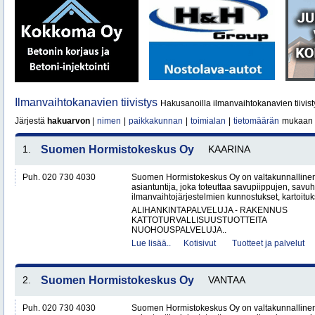
Ilmanvaihtokanavien tiivistys
Hakusanoilla ilmanvaihtokanavien tiivist
Järjestä
hakuarvon
|
nimen
|
paikkakunnan
|
toimialan
|
tietomäärän
mukaan
1.
Suomen Hormistokeskus Oy
KAARINA
Puh. 020 730 4030
Suomen Hormistokeskus Oy on valtakunnallinen 
asiantuntija, joka toteuttaa savupiippujen, savu
ilmanvaihtojärjestelmien kunnostukset, kartoituks
ALIHANKINTAPALVELUJA - RAKENNUS
KATTOTURVALLISUUSTUOTTEITA
NUOHOUSPALVELUJA..
Lue lisää..
Kotisivut
Tuotteet ja palvelut
2.
Suomen Hormistokeskus Oy
VANTAA
Puh. 020 730 4030
Suomen Hormistokeskus Oy on valtakunnallinen 