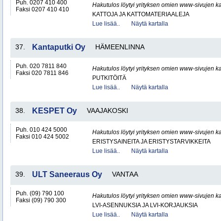
Puh. 0207 410 400
Hakutulos löytyi yrityksen omien www-sivujen ka
Faksi 0207 410 410
KATTOJA JA KATTOMATERIAALEJA
Lue lisää..
Näytä kartalla
37.
Kantaputki Oy
HÄMEENLINNA
Puh. 020 7811 840
Hakutulos löytyi yrityksen omien www-sivujen ka
Faksi 020 7811 846
PUTKITÖITÄ
Lue lisää..
Näytä kartalla
38.
KESPET Oy
VAAJAKOSKI
Puh. 010 424 5000
Hakutulos löytyi yrityksen omien www-sivujen ka
Faksi 010 424 5002
ERISTYSAINEITA JA ERISTYSTARVIKKEITA
Lue lisää..
Näytä kartalla
39.
ULT Saneeraus Oy
VANTAA
Puh. (09) 790 100
Hakutulos löytyi yrityksen omien www-sivujen ka
Faksi (09) 790 300
LVI-ASENNUKSIA JA LVI-KORJAUKSIA
Lue lisää..
Näytä kartalla