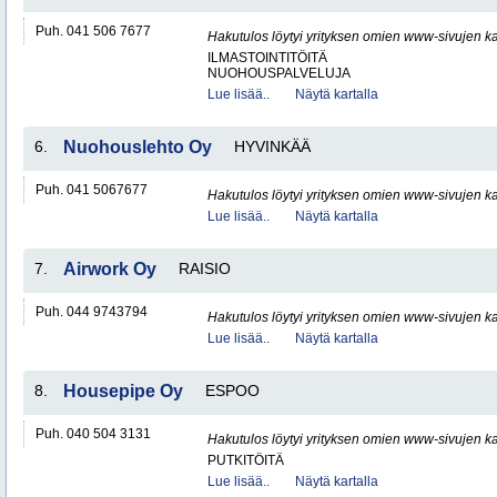
Puh. 041 506 7677
Hakutulos löytyi yrityksen omien www-sivujen ka
ILMASTOINTITÖITÄ
NUOHOUSPALVELUJA
Lue lisää..
Näytä kartalla
6.
Nuohouslehto Oy
HYVINKÄÄ
Puh. 041 5067677
Hakutulos löytyi yrityksen omien www-sivujen ka
Lue lisää..
Näytä kartalla
7.
Airwork Oy
RAISIO
Puh. 044 9743794
Hakutulos löytyi yrityksen omien www-sivujen ka
Lue lisää..
Näytä kartalla
8.
Housepipe Oy
ESPOO
Puh. 040 504 3131
Hakutulos löytyi yrityksen omien www-sivujen ka
PUTKITÖITÄ
Lue lisää..
Näytä kartalla