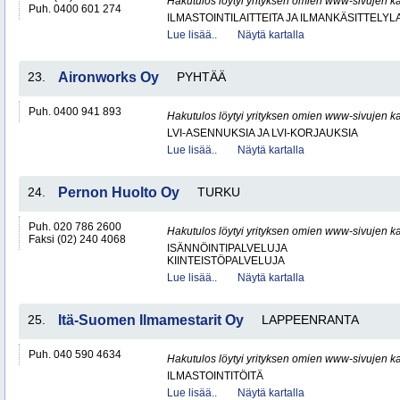
Hakutulos löytyi yrityksen omien www-sivujen ka
Puh. 0400 601 274
ILMASTOINTILAITTEITA JA ILMANKÄSITTELYLA
Lue lisää..
Näytä kartalla
23.
Aironworks Oy
PYHTÄÄ
Puh. 0400 941 893
Hakutulos löytyi yrityksen omien www-sivujen ka
LVI-ASENNUKSIA JA LVI-KORJAUKSIA
Lue lisää..
Näytä kartalla
24.
Pernon Huolto Oy
TURKU
Puh. 020 786 2600
Hakutulos löytyi yrityksen omien www-sivujen ka
Faksi (02) 240 4068
ISÄNNÖINTIPALVELUJA
KIINTEISTÖPALVELUJA
Lue lisää..
Näytä kartalla
25.
Itä-Suomen Ilmamestarit Oy
LAPPEENRANTA
Puh. 040 590 4634
Hakutulos löytyi yrityksen omien www-sivujen ka
ILMASTOINTITÖITÄ
Lue lisää..
Näytä kartalla