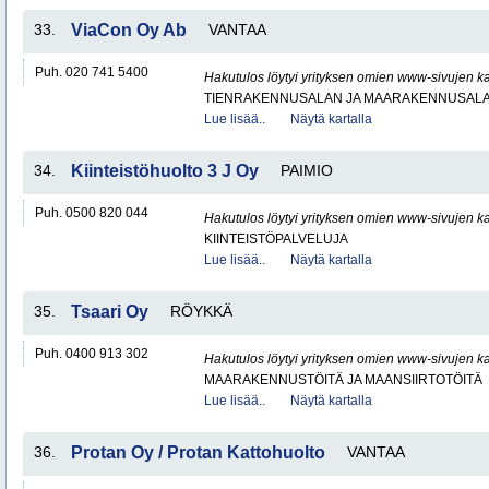
33.
ViaCon Oy Ab
VANTAA
Puh. 020 741 5400
Hakutulos löytyi yrityksen omien www-sivujen ka
TIENRAKENNUSALAN JA MAARAKENNUSALA
Lue lisää..
Näytä kartalla
34.
Kiinteistöhuolto 3 J Oy
PAIMIO
Puh. 0500 820 044
Hakutulos löytyi yrityksen omien www-sivujen ka
KIINTEISTÖPALVELUJA
Lue lisää..
Näytä kartalla
35.
Tsaari Oy
RÖYKKÄ
Puh. 0400 913 302
Hakutulos löytyi yrityksen omien www-sivujen ka
MAARAKENNUSTÖITÄ JA MAANSIIRTOTÖITÄ
Lue lisää..
Näytä kartalla
36.
Protan Oy / Protan Kattohuolto
VANTAA