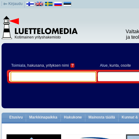
Kirjaudu
Valta
ja te
Kotimainen yrityshakemisto
Toimiala
, hakusana, yrityksen nimi
?
Alue
, kunta, osoite
Etusivu
Markkinapaikka
Hakukone
Mainosta täällä
Kunnat & 