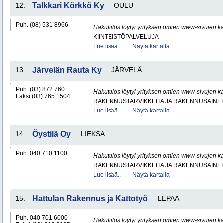
12.
Talkkari Körkkö Ky
OULU
Puh. (08) 531 8966
Hakutulos löytyi yrityksen omien www-sivujen ka
KIINTEISTÖPALVELUJA
Lue lisää..
Näytä kartalla
13.
Järvelän Rauta Ky
JÄRVELÄ
Puh. (03) 872 760
Hakutulos löytyi yrityksen omien www-sivujen ka
Faksi (03) 765 1504
RAKENNUSTARVIKKEITA JA RAKENNUSAINEI
Lue lisää..
Näytä kartalla
14.
Öystilä Oy
LIEKSA
Puh. 040 710 1100
Hakutulos löytyi yrityksen omien www-sivujen ka
RAKENNUSTARVIKKEITA JA RAKENNUSAINEI
Lue lisää..
Näytä kartalla
15.
Hattulan Rakennus ja Kattotyö
LEPAA
Puh. 040 701 6000
Hakutulos löytyi yrityksen omien www-sivujen ka