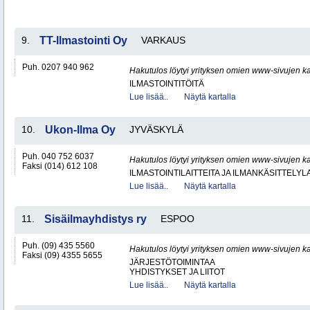
9.
TT-Ilmastointi Oy
VARKAUS
Puh. 0207 940 962
Hakutulos löytyi yrityksen omien www-sivujen ka
ILMASTOINTITÖITÄ
Lue lisää..
Näytä kartalla
10.
Ukon-Ilma Oy
JYVÄSKYLÄ
Puh. 040 752 6037
Hakutulos löytyi yrityksen omien www-sivujen ka
Faksi (014) 612 108
ILMASTOINTILAITTEITA JA ILMANKÄSITTELYLA
Lue lisää..
Näytä kartalla
11.
Sisäilmayhdistys ry
ESPOO
Puh. (09) 435 5560
Hakutulos löytyi yrityksen omien www-sivujen ka
Faksi (09) 4355 5655
JÄRJESTÖTOIMINTAA
YHDISTYKSET JA LIITOT
Lue lisää..
Näytä kartalla