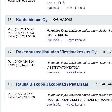
Faksi (03) 612 2005
KATTOTÖITÄ
Lue lisää..
Näytä kartalla
16.
Kauhabisnes Oy
KAUHAJOKI
Puh. (06) 231 5396
Hakutulos löytyi yrityksen omien www-sivujen ka
Puh. 040 571 5403
SAVUPIIPPUJA
Faksi (06) 231 5116
Lue lisää..
Näytä kartalla
17.
Rakennusteollisuuden Viestintäkeskus Oy
HELSI
Puh. 0400 424 314
Hakutulos löytyi yrityksen omien www-sivujen ka
Faksi (09) 6226 3131
VIESTINTÄTOIMISTOJA
Lue lisää..
Näytä kartalla
18.
Rautia Biskops Jakobstad / Pietarsaari
PIETARSA
Puh. 020 743 0571
Hakutulos löytyi yrityksen omien www-sivujen ka
Faksi 020 743 0579
RAKENNUSTARVIKKEITA JA RAKENNUSAINEI
Lue lisää..
Näytä kartalla