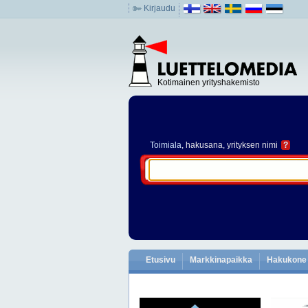
Kirjaudu
Kotimainen yrityshakemisto
Toimiala
, hakusana, yrityksen nimi
?
Etusivu
Markkinapaikka
Hakukone