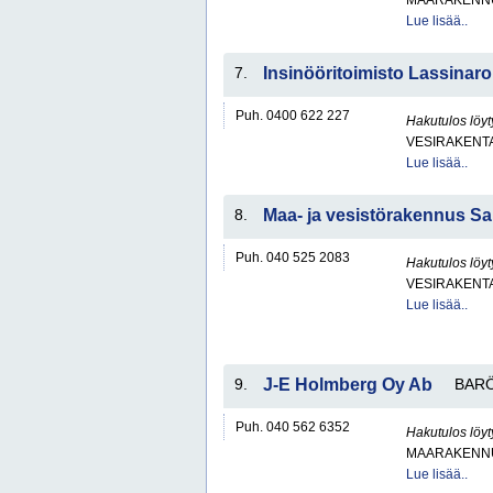
MAARAKENNU
Lue lisää..
7.
Insinööritoimisto Lassinar
Puh. 0400 622 227
Hakutulos löyt
VESIRAKENT
Lue lisää..
8.
Maa- ja vesistörakennus S
Puh. 040 525 2083
Hakutulos löyt
VESIRAKENT
Lue lisää..
9.
J-E Holmberg Oy Ab
BAR
Puh. 040 562 6352
Hakutulos löyt
MAARAKENNU
Lue lisää..