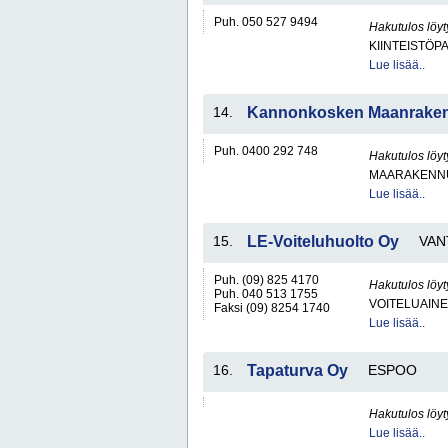
Puh. 050 527 9494
Hakutulos löyt
KIINTEISTÖP
Lue lisää..
14.
Kannonkosken Maanraken
Puh. 0400 292 748
Hakutulos löyt
MAARAKENNU
Lue lisää..
15.
LE-Voiteluhuolto Oy
VAN
Puh. (09) 825 4170
Hakutulos löyt
Puh. 040 513 1755
VOITELUAINEI
Faksi (09) 8254 1740
Lue lisää..
16.
Tapaturva Oy
ESPOO
Hakutulos löyt
Lue lisää..