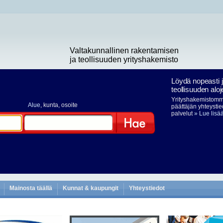
Valtakunnallinen rakentamisen
ja teollisuuden yrityshakemisto
Löydä nopeasti 
teollisuuden aloj
Yrityshakemistomme
Alue
, kunta, osoite
päättäjän yhteystie
palvelut
» Lue lisä
Hae
Mainosta täällä
Kunnat & kaupungit
Yhteystiedot