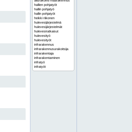
aliurakointi maarakennus
hallien pohjatyöt
hallin pohjatyö
hallin pohjatyöt
heikki riikonen
hulevesijärjestelmä
hulevesijärjestelmät
hulevesiratkaisut
hulevesityö
hulevesityöt
infrarakennus
infrarakennusurakoitsija
infrarakentaja
infrarakentaminen
infratyö
infratyöt
infratyöt rakennusliikkeille
infraurakointi
infraurakoitsija
joonas riikonen
jätevesijärjestelmä
jätevesijärjestelmät
jätevesiviemäri
jätevesiviemärit
kaapelikaivuu
kaapelikaivuut
kaapelityö
kaapelityöt
kadunrakennus
kaivinkonetyö