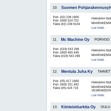
10.
Suomen Pohjarakennusy
Puh. (02) 238 1800
Hakutulos löyt
Puh. 0400 524 752
MAARAKENNU
Faksi (02) 238 9104
Lue lisää..
11.
Mc Machine Oy
PORVOO
Puh. (019) 543 298
Hakutulos löyt
Puh. 0400 465 449
MAARAKENNU
Faksi (019) 543 298
Lue lisää..
12.
Mentula Juha Ky
TAAVET
Puh. (05) 417 1660
Hakutulos löyt
Puh. 0400 251 492
MAARAKENNU
Faksi (05) 424 716
VESIRAKENT
Lue lisää..
13.
Kiinteistöarktia Oy
OULU