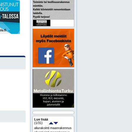
Lue lisää
(
1
/31)
aliurakointi maanrakennus