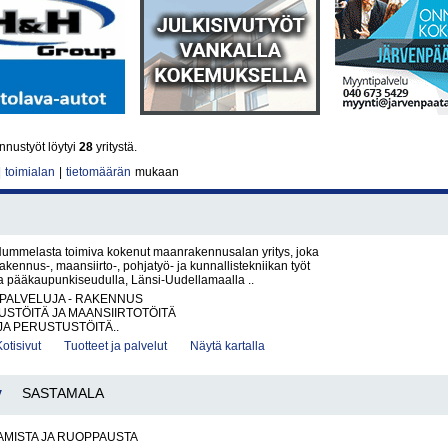
nustyöt löytyi
28
yritystä.
|
toimialan
|
tietomäärän
mukaan
ummelasta toimiva kokenut maanrakennusalan yritys, joka
akennus-, maansiirto-, pohjatyö- ja kunnallistekniikan työt
la pääkaupunkiseudulla, Länsi-Uudellamaalla ..
PALVELUJA - RAKENNUS
STÖITÄ JA MAANSIIRTOTÖITÄ
JA PERUSTUSTÖITÄ..
Kotisivut
Tuotteet ja palvelut
Näytä kartalla
y
SASTAMALA
AMISTA JA RUOPPAUSTA