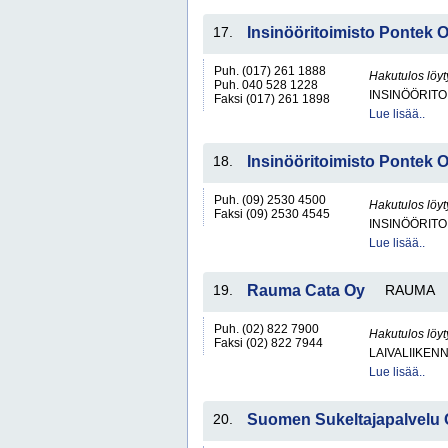
17.
Insinööritoimisto Pontek 
Puh. (017) 261 1888
Hakutulos löyt
Puh. 040 528 1228
INSINÖÖRITO
Faksi (017) 261 1898
Lue lisää..
18.
Insinööritoimisto Pontek 
Puh. (09) 2530 4500
Hakutulos löyt
Faksi (09) 2530 4545
INSINÖÖRITO
Lue lisää..
19.
Rauma Cata Oy
RAUMA
Puh. (02) 822 7900
Hakutulos löyt
Faksi (02) 822 7944
LAIVALIIKEN
Lue lisää..
20.
Suomen Sukeltajapalvelu