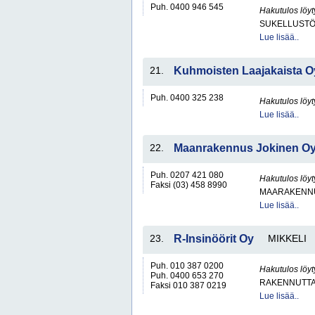
Puh. 0400 946 545
Hakutulos löyt
SUKELLUSTÖ
Lue lisää..
21.
Kuhmoisten Laajakaista O
Puh. 0400 325 238
Hakutulos löyt
Lue lisää..
22.
Maanrakennus Jokinen O
Puh. 0207 421 080
Hakutulos löyt
Faksi (03) 458 8990
MAARAKENNU
Lue lisää..
23.
R-Insinöörit Oy
MIKKELI
Puh. 010 387 0200
Hakutulos löyt
Puh. 0400 653 270
RAKENNUTTA
Faksi 010 387 0219
Lue lisää..