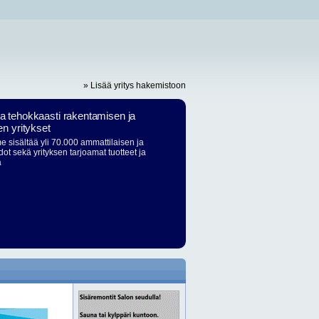
» Lisää yritys hakemistoon
ja tehokkaasti rakentamisen ja
en yritykset
 sisältää yli 70.000 ammattilaisen ja
dot sekä yrityksen tarjoamat tuotteet ja
ä