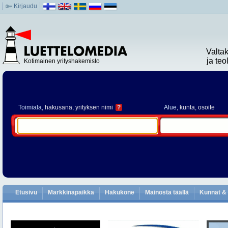
Kirjaudu
Valta
ja te
Kotimainen yrityshakemisto
Toimiala
, hakusana, yrityksen nimi
?
Alue
, kunta, osoite
Etusivu
Markkinapaikka
Hakukone
Mainosta täällä
Kunnat & 