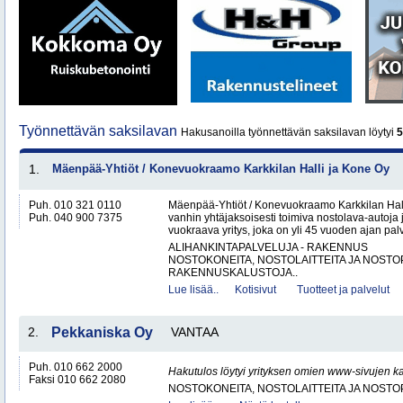
Työnnettävän saksilavan
Hakusanoilla työnnettävän saksilavan löytyi
5
1.
Mäenpää-Yhtiöt / Konevuokraamo Karkkilan Halli ja Kone Oy
Puh. 010 321 0110
Mäenpää-Yhtiöt / Konevuokraamo Karkkilan Hal
Puh. 040 900 7375
vanhin yhtäjaksoisesti toimiva nostolava-autoja 
vuokraava yritys, joka on yli 45 vuoden ajan palv
ALIHANKINTAPALVELUJA - RAKENNUS
NOSTOKONEITA, NOSTOLAITTEITA JA NOST
RAKENNUSKALUSTOJA..
Lue lisää..
Kotisivut
Tuotteet ja palvelut
2.
Pekkaniska Oy
VANTAA
Puh. 010 662 2000
Hakutulos löytyi yrityksen omien www-sivujen ka
Faksi 010 662 2080
NOSTOKONEITA, NOSTOLAITTEITA JA NOST