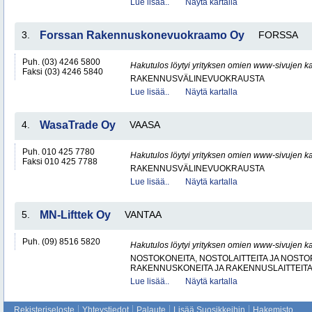
Lue lisää..
Näytä kartalla
3.
Forssan Rakennuskonevuokraamo Oy
FORSSA
Puh. (03) 4246 5800
Hakutulos löytyi yrityksen omien www-sivujen ka
Faksi (03) 4246 5840
RAKENNUSVÄLINEVUOKRAUSTA
Lue lisää..
Näytä kartalla
4.
WasaTrade Oy
VAASA
Puh. 010 425 7780
Hakutulos löytyi yrityksen omien www-sivujen ka
Faksi 010 425 7788
RAKENNUSVÄLINEVUOKRAUSTA
Lue lisää..
Näytä kartalla
5.
MN-Lifttek Oy
VANTAA
Puh. (09) 8516 5820
Hakutulos löytyi yrityksen omien www-sivujen ka
NOSTOKONEITA, NOSTOLAITTEITA JA NOST
RAKENNUSKONEITA JA RAKENNUSLAITTEIT
Lue lisää..
Näytä kartalla
Rekisteriseloste
Yhteystiedot
Palaute
Lisää Suosikkeihin
Hakemisto