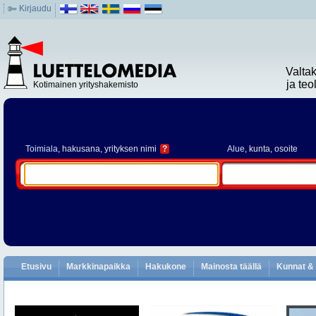
Kirjaudu
Valta
ja te
Kotimainen yrityshakemisto
Toimiala
, hakusana, yrityksen nimi
?
Alue
, kunta, osoite
Etusivu
Markkinapaikka
Hakukone
Mainosta täällä
Kunnat & 