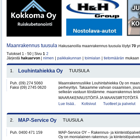
Maanrakennus tuusula
Hakusanoilla maanrakennus tuusula löytyi
70
yr
Tulokset 1 - 50 | Sivu
1
2
Järjestä
hakuarvon
|
nimen
|
paikkakunnan
|
toimialan
|
tietomäärän
mukaan
1.
Louhintahiekka Oy
TUUSULA
Puh. (09) 274 5060
Maanrakennusliike Louhintahiekka Oy on maan
Faksi (09) 2745 0620
perheyritys. Takaamme vahvan osaamisen, jous
selkeän vastuun töistämme. maanrakennus teide
MAARAKENNUSTÖITÄ JA MAANSIIRTOTÖITÄ
Lue lisää..
Kotisivut
Tuotteet ja palvelut
2.
MAP-Service Oy
TUUSULA
Puh. 0400 471 159
MAP-Service OY – Rakennus- ja kiinteistöpalv
Oy on monialainen rakennus- ja kiinteistöpalvel