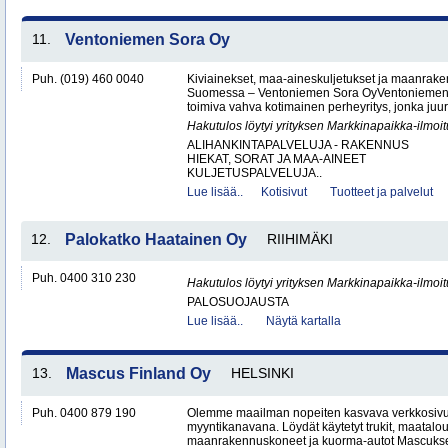
11.
Ventoniemen Sora Oy
Puh. (019) 460 0040
Kiviainekset, maa-aineskuljetukset ja maanrake
Suomessa – Ventoniemen Sora OyVentoniemen 
toimiva vahva kotimainen perheyritys, jonka juure
Hakutulos löytyi yrityksen Markkinapaikka-ilmoi
ALIHANKINTAPALVELUJA - RAKENNUS
HIEKAT, SORAT JA MAA-AINEET
KULJETUSPALVELUJA..
Lue lisää..
Kotisivut
Tuotteet ja palvelut
12.
Palokatko Haatainen Oy
RIIHIMÄKI
Puh. 0400 310 230
Hakutulos löytyi yrityksen Markkinapaikka-ilmoi
PALOSUOJAUSTA
Lue lisää..
Näytä kartalla
13.
Mascus Finland Oy
HELSINKI
Puh. 0400 879 190
Olemme maailman nopeiten kasvava verkkosivu
myyntikanavana. Löydät käytetyt trukit, maatal
maanrakennuskoneet ja kuorma-autot Mascuks