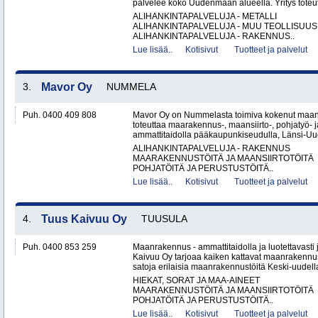
palvelee koko Uudenmaan alueella. Yritys toteutt
ALIHANKINTAPALVELUJA - METALLI
ALIHANKINTAPALVELUJA - MUU TEOLLISUUS
ALIHANKINTAPALVELUJA - RAKENNUS..
Lue lisää..
Kotisivut
Tuotteet ja palvelut
3.
Mavor Oy
NUMMELA
Puh. 0400 409 808
Mavor Oy on Nummelasta toimiva kokenut maanr
toteuttaa maarakennus-, maansiirto-, pohjatyö- j
ammattitaidolla pääkaupunkiseudulla, Länsi-Uud
ALIHANKINTAPALVELUJA - RAKENNUS
MAARAKENNUSTÖITÄ JA MAANSIIRTOTÖITÄ
POHJATÖITÄ JA PERUSTUSTÖITÄ..
Lue lisää..
Kotisivut
Tuotteet ja palvelut
4.
Tuus Kaivuu Oy
TUUSULA
Puh. 0400 853 259
Maanrakennus - ammattitaidolla ja luotettavasti
Kaivuu Oy tarjoaa kaiken kattavat maanraken­nu
satoja erilaisia maanrakennustöitä Keski-uudell
HIEKAT, SORAT JA MAA-AINEET
MAARAKENNUSTÖITÄ JA MAANSIIRTOTÖITÄ
POHJATÖITÄ JA PERUSTUSTÖITÄ..
Lue lisää..
Kotisivut
Tuotteet ja palvelut