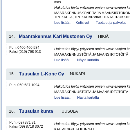
mas..
Hakutulos löytyi yrityksen omien www-sivujen ka
MAARAKENNUSKONEITA JA MAANSIIRTOKONE
TRUKKEJA, TRUKKITARVIKKEITA JA TRUKKI
Lue lisää..
Kotisivut
Tuotteet ja palvelut
14.
Maanrakennus Kari Mustonen Oy
HIKIÄ
Puh. 0400 460 584
Hakutulos löytyi yrityksen omien www-sivujen ka
Faksi (019) 768 913
MAARAKENNUSTÖITÄ JA MAANSIIRTOTÖITÄ
Lue lisää..
Näytä kartalla
15.
Tuusulan L-Kone Oy
NUKARI
Puh. 050 587 1094
Hakutulos löytyi yrityksen omien www-sivujen ka
MAARAKENNUSTÖITÄ JA MAANSIIRTOTÖITÄ
Lue lisää..
Näytä kartalla
16.
Tuusulan kunta
TUUSULA
Puh. (09) 871 81
Hakutulos löytyi yrityksen omien www-sivujen ka
Faksi (09) 8718 3072
KAUPUNGIT JA KUNNAT