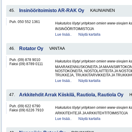
45.
Insinööritoimisto AR-RAK Oy
KAUNIAINEN
Puh. 050 552 1361
Hakutulos löytyi yrityksen omien www-sivujen ka
INSINÖÖRITOIMISTOJA
Lue lisää..
Näytä kartalla
46.
Rotator Oy
VANTAA
Puh. (09) 878 9010
Hakutulos löytyi yrityksen omien www-sivujen ka
Faksi (09) 8789 0111
MAARAKENNUSKONEITA JA MAANSIIRTOKONE
NOSTOKONEITA, NOSTOLAITTEITA JA NOST
TRUKKEJA, TRUKKITARVIKKEITA JA TRUKKI
Lue lisää..
Näytä kartalla
47.
Arkkitehdit Arrak Kiiskilä, Rautiola, Rautiola Oy
H
Puh. (09) 622 6790
Hakutulos löytyi yrityksen omien www-sivujen ka
Faksi (09) 6226 7910
ARKKITEHTEJÄ JA ARKKITEHTITOIMISTOJA
Lue lisää..
Näytä kartalla