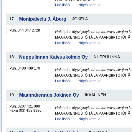
Lue lisää..
Näytä kartalla
17.
Monipalvelu J. Åberg
JOKELA
Puh. 044 047 2728
Hakutulos löytyi yrityksen omien www-sivujen ka
MAARAKENNUSTÖITÄ JA MAANSIIRTOTÖITÄ
Lue lisää..
Näytä kartalla
18.
Nuppulinnan Kaivuukolmio Oy
NUPPULINNA
Puh. 0400 409 170
Hakutulos löytyi yrityksen omien www-sivujen ka
MAARAKENNUSTÖITÄ JA MAANSIIRTOTÖITÄ
Lue lisää..
Näytä kartalla
19.
Maanrakennus Jokinen Oy
IKAALINEN
Puh. 0207 421 080
Hakutulos löytyi yrityksen omien www-sivujen ka
Faksi (03) 458 8990
MAARAKENNUSTÖITÄ JA MAANSIIRTOTÖITÄ
Lue lisää..
Näytä kartalla