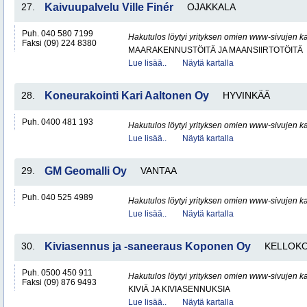
27.
Kaivuupalvelu Ville Finér
OJAKKALA
Puh. 040 580 7199
Hakutulos löytyi yrityksen omien www-sivujen ka
Faksi (09) 224 8380
MAARAKENNUSTÖITÄ JA MAANSIIRTOTÖITÄ
Lue lisää..
Näytä kartalla
28.
Koneurakointi Kari Aaltonen Oy
HYVINKÄÄ
Puh. 0400 481 193
Hakutulos löytyi yrityksen omien www-sivujen ka
Lue lisää..
Näytä kartalla
29.
GM Geomalli Oy
VANTAA
Puh. 040 525 4989
Hakutulos löytyi yrityksen omien www-sivujen ka
Lue lisää..
Näytä kartalla
30.
Kiviasennus ja -saneeraus Koponen Oy
KELLOKO
Puh. 0500 450 911
Hakutulos löytyi yrityksen omien www-sivujen ka
Faksi (09) 876 9493
KIVIÄ JA KIVIASENNUKSIA
Lue lisää..
Näytä kartalla