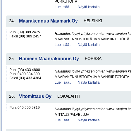
PURKUTÖITÄ
Lue lisää..
Näytä kartalla
24.
Maarakennus Maamark Oy
HELSINKI
Puh. (09) 389 2475
Hakutulos löytyi yrityksen omien www-sivujen ka
Faksi (09) 389 2457
MAARAKENNUSTÖITÄ JA MAANSIIRTOTÖITÄ
Lue lisää..
Näytä kartalla
25.
Hämeen Maanrakennus Oy
FORSSA
Puh. (03) 433 4800
Hakutulos löytyi yrityksen omien www-sivujen ka
Puh. 0400 334 800
MAARAKENNUSTÖITÄ JA MAANSIIRTOTÖITÄ
Faksi (03) 433 4364
Lue lisää..
Näytä kartalla
26.
Vitomittaus Oy
LOKALAHTI
Puh. 040 500 9819
Hakutulos löytyi yrityksen omien www-sivujen ka
MITTAUSPALVELUJA
Lue lisää..
Näytä kartalla