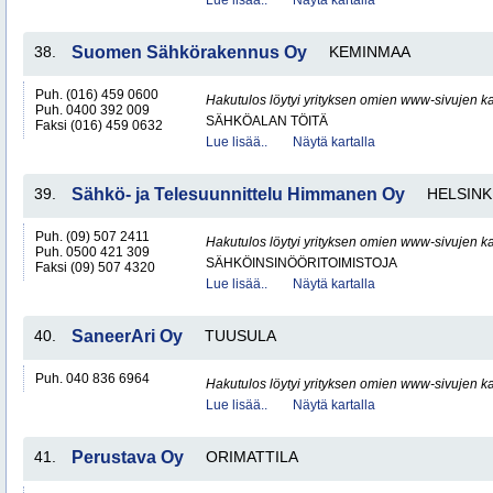
Lue lisää..
Näytä kartalla
38.
Suomen Sähkörakennus Oy
KEMINMAA
Puh. (016) 459 0600
Hakutulos löytyi yrityksen omien www-sivujen ka
Puh. 0400 392 009
SÄHKÖALAN TÖITÄ
Faksi (016) 459 0632
Lue lisää..
Näytä kartalla
39.
Sähkö- ja Telesuunnittelu Himmanen Oy
HELSINK
Puh. (09) 507 2411
Hakutulos löytyi yrityksen omien www-sivujen ka
Puh. 0500 421 309
SÄHKÖINSINÖÖRITOIMISTOJA
Faksi (09) 507 4320
Lue lisää..
Näytä kartalla
40.
SaneerAri Oy
TUUSULA
Puh. 040 836 6964
Hakutulos löytyi yrityksen omien www-sivujen ka
Lue lisää..
Näytä kartalla
41.
Perustava Oy
ORIMATTILA