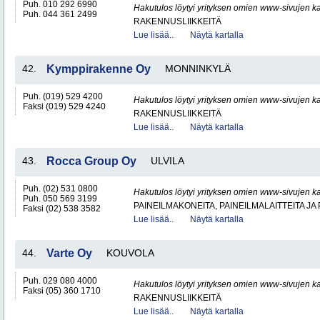
Puh. 010 292 6990
Hakutulos löytyi yrityksen omien www-sivujen ka
Puh. 044 361 2499
RAKENNUSLIIKKEITÄ
Lue lisää..
Näytä kartalla
42.
Kymppirakenne Oy
MONNINKYLÄ
Puh. (019) 529 4200
Hakutulos löytyi yrityksen omien www-sivujen ka
Faksi (019) 529 4240
RAKENNUSLIIKKEITÄ
Lue lisää..
Näytä kartalla
43.
Rocca Group Oy
ULVILA
Puh. (02) 531 0800
Hakutulos löytyi yrityksen omien www-sivujen ka
Puh. 050 569 3199
PAINEILMAKONEITA, PAINEILMALAITTEITA JA
Faksi (02) 538 3582
Lue lisää..
Näytä kartalla
44.
Varte Oy
KOUVOLA
Puh. 029 080 4000
Hakutulos löytyi yrityksen omien www-sivujen ka
Faksi (05) 360 1710
RAKENNUSLIIKKEITÄ
Lue lisää..
Näytä kartalla