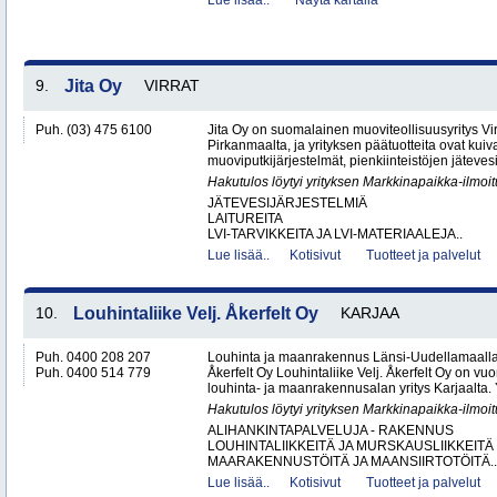
Lue lisää..
Näytä kartalla
9.
Jita Oy
VIRRAT
Puh. (03) 475 6100
Jita Oy on suomalainen muoviteollisuusyritys Virr
Pirkanmaalta, ja yrityksen päätuotteita ovat kuiv
muoviputkijärjestelmät, pienkiinteistöjen jätevesi
Hakutulos löytyi yrityksen Markkinapaikka-ilmoi
JÄTEVESIJÄRJESTELMIÄ
LAITUREITA
LVI-TARVIKKEITA JA LVI-MATERIAALEJA..
Lue lisää..
Kotisivut
Tuotteet ja palvelut
10.
Louhintaliike Velj. Åkerfelt Oy
KARJAA
Puh. 0400 208 207
Louhinta ja maanrakennus Länsi-Uudellamaalla –
Puh. 0400 514 779
Åkerfelt Oy Louhintaliike Velj. Åkerfelt Oy on v
louhinta- ja maanrakennusalan yritys Karjaalta. Yr
Hakutulos löytyi yrityksen Markkinapaikka-ilmoi
ALIHANKINTAPALVELUJA - RAKENNUS
LOUHINTALIIKKEITÄ JA MURSKAUSLIIKKEITÄ
MAARAKENNUSTÖITÄ JA MAANSIIRTOTÖITÄ..
Lue lisää..
Kotisivut
Tuotteet ja palvelut