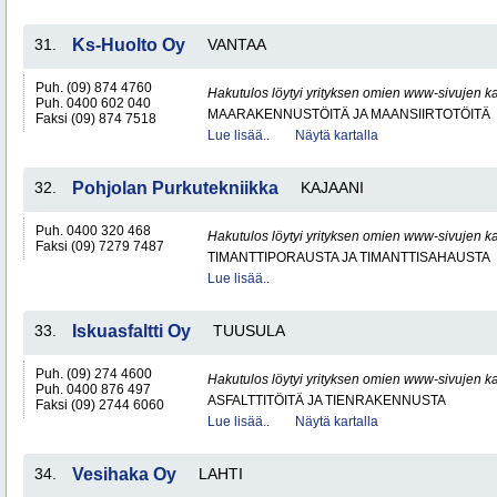
31.
Ks-Huolto Oy
VANTAA
Puh. (09) 874 4760
Hakutulos löytyi yrityksen omien www-sivujen ka
Puh. 0400 602 040
MAARAKENNUSTÖITÄ JA MAANSIIRTOTÖITÄ
Faksi (09) 874 7518
Lue lisää..
Näytä kartalla
32.
Pohjolan Purkutekniikka
KAJAANI
Puh. 0400 320 468
Hakutulos löytyi yrityksen omien www-sivujen ka
Faksi (09) 7279 7487
TIMANTTIPORAUSTA JA TIMANTTISAHAUSTA
Lue lisää..
33.
Iskuasfaltti Oy
TUUSULA
Puh. (09) 274 4600
Hakutulos löytyi yrityksen omien www-sivujen ka
Puh. 0400 876 497
ASFALTTITÖITÄ JA TIENRAKENNUSTA
Faksi (09) 2744 6060
Lue lisää..
Näytä kartalla
34.
Vesihaka Oy
LAHTI