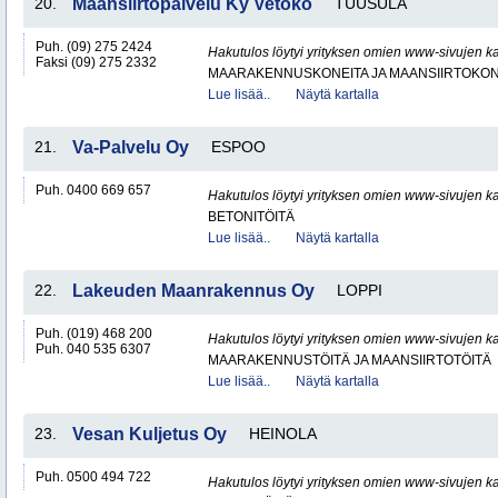
20.
Maansiirtopalvelu Ky Vetoko
TUUSULA
Puh. (09) 275 2424
Hakutulos löytyi yrityksen omien www-sivujen ka
Faksi (09) 275 2332
MAARAKENNUSKONEITA JA MAANSIIRTOKONE
Lue lisää..
Näytä kartalla
21.
Va-Palvelu Oy
ESPOO
Puh. 0400 669 657
Hakutulos löytyi yrityksen omien www-sivujen ka
BETONITÖITÄ
Lue lisää..
Näytä kartalla
22.
Lakeuden Maanrakennus Oy
LOPPI
Puh. (019) 468 200
Hakutulos löytyi yrityksen omien www-sivujen ka
Puh. 040 535 6307
MAARAKENNUSTÖITÄ JA MAANSIIRTOTÖITÄ
Lue lisää..
Näytä kartalla
23.
Vesan Kuljetus Oy
HEINOLA
Puh. 0500 494 722
Hakutulos löytyi yrityksen omien www-sivujen ka