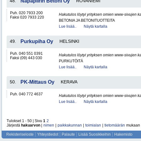
48.
Napapiirin Betoni Oy
ROVANIEMI
Puh. 020 7933 200
Hakutulos löytyi yrityksen omien www-sivujen ka
Faksi 020 7933 220
BETONIA JA BETONITUOTTEITA
Lue lisää..
Näytä kartalla
49.
Purkupiha Oy
HELSINKI
Puh. 040 551 0391
Hakutulos löytyi yrityksen omien www-sivujen ka
Faksi (09) 443 030
PURKUTÖITÄ
Lue lisää..
Näytä kartalla
50.
PK-Mittaus Oy
KERAVA
Puh. 040 772 4637
Hakutulos löytyi yrityksen omien www-sivujen ka
Lue lisää..
Näytä kartalla
Tulokset 1 - 50 | Sivu
1
2
Järjestä
hakuarvon
|
nimen
|
paikkakunnan
|
toimialan
|
tietomäärän
mukaan
Rekisteriseloste
Yhteystiedot
Palaute
Lisää Suosikkeihin
Hakemisto