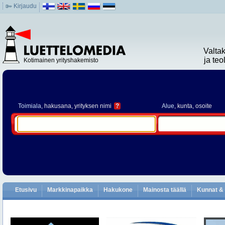
Kirjaudu
Valta
ja te
Kotimainen yrityshakemisto
Toimiala
, hakusana, yrityksen nimi
?
Alue
, kunta, osoite
Etusivu
Markkinapaikka
Hakukone
Mainosta täällä
Kunnat & 