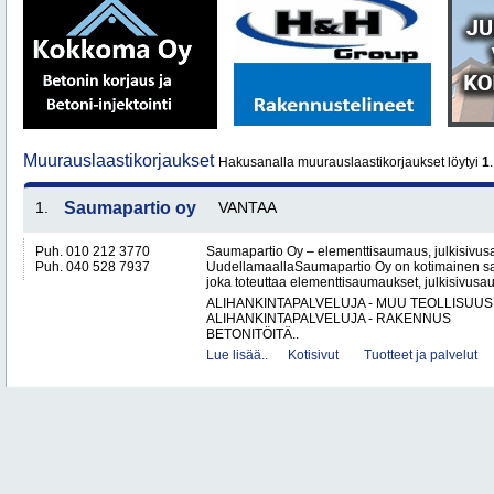
Muurauslaastikorjaukset
Hakusanalla muurauslaastikorjaukset löytyi
1
1.
Saumapartio oy
VANTAA
Puh. 010 212 3770
Saumapartio Oy – elementtisaumaus, julkisivu
Puh. 040 528 7937
UudellamaallaSaumapartio Oy on kotimainen s
joka toteuttaa elementtisaumaukset, julkisivusa
ALIHANKINTAPALVELUJA - MUU TEOLLISUUS
ALIHANKINTAPALVELUJA - RAKENNUS
BETONITÖITÄ..
Lue lisää..
Kotisivut
Tuotteet ja palvelut