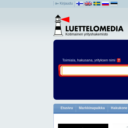
Kirjaudu
Kotimainen yrityshakemisto
Toimiala
, hakusana, yrityksen nimi
?
Etusivu
Markkinapaikka
Hakukone