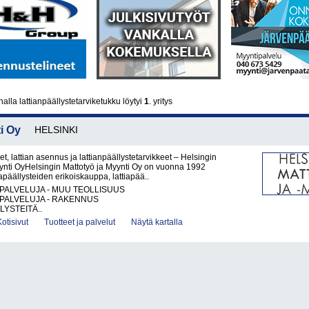
lla lattianpäällystetarviketukku löytyi
1
. yritys
i Oy
HELSINKI
et, lattian asennus ja lattianpäällystetarvikkeet – Helsingin
ynti OyHelsingin Mattotyö ja Myynti Oy on vuonna 1992
iapäällysteiden erikoiskauppa, lattiapää..
PALVELUJA - MUU TEOLLISUUS
PALVELUJA - RAKENNUS
LYSTEITÄ..
Kotisivut
Tuotteet ja palvelut
Näytä kartalla