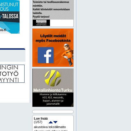
Lue lisää
(
1
/57)
akustoiva tekstiilimatto