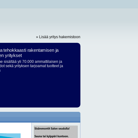
» Lisää yritys hakemistoon
ja tehokkaasti rakentamisen ja
en yritykset
 sisältää yli 70.000 ammattilaisen ja
dot sekä yrityksen tarjoamat tuotteet ja
ä