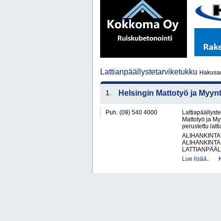
Lattianpäällystetarviketukku
Hakusana
1.
Helsingin Mattotyö ja Myynt
Puh. (09) 540 4000
Lattiapäällyste
Mattotyö ja My
perustettu latt
ALIHANKINTA
ALIHANKINTA
LATTIANPÄÄL
Lue lisää..