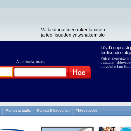
Valtakunnallinen rakentamisen
ja teollisuuden yrityshakemisto
Löydä nopeasti 
teollisuuden aloj
Yrityshakemistomme
Alue
, kunta, osoite
päättäjän yhteystie
palvelut
» Lue lisä
Hae
Mainosta täällä
Kunnat & kaupungit
Yhteystiedot