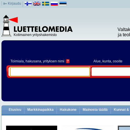
Kirjaudu
Valta
ja te
Kotimainen yrityshakemisto
Toimiala
, hakusana, yrityksen nimi
?
Alue
, kunta, osoite
Etusivu
Markkinapaikka
Hakukone
Mainosta täällä
Kunnat & 