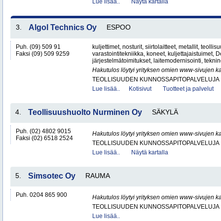
Lue lisää..
Näytä kartalla
3.
Algol Technics Oy
ESPOO
Puh. (09) 509 91
kuljettimet, nosturit, siirtolaitteet, metallit, teolli
Faksi (09) 509 9259
varastointitekniikka, koneet, kuljettajaistuimet,
järjestelmätoimitukset, laitemodernisointi, teknin
Hakutulos löytyi yrityksen omien www-sivujen ka
TEOLLISUUDEN KUNNOSSAPITOPALVELUJA
Lue lisää..
Kotisivut
Tuotteet ja palvelut
4.
Teollisuushuolto Nurminen Oy
SÄKYLÄ
Puh. (02) 4802 9015
Hakutulos löytyi yrityksen omien www-sivujen ka
Faksi (02) 6518 2524
TEOLLISUUDEN KUNNOSSAPITOPALVELUJA
Lue lisää..
Näytä kartalla
5.
Simsotec Oy
RAUMA
Puh. 0204 865 900
Hakutulos löytyi yrityksen omien www-sivujen ka
TEOLLISUUDEN KUNNOSSAPITOPALVELUJA
Lue lisää..