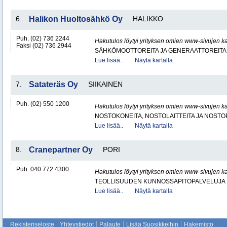
6.
Halikon Huoltosähkö Oy
HALIKKO
Puh. (02) 736 2244
Hakutulos löytyi yrityksen omien www-sivujen ka
Faksi (02) 736 2944
SÄHKÖMOOTTOREITA JA GENERAATTOREITA
Lue lisää..
Näytä kartalla
7.
Satateräs Oy
SIIKAINEN
Puh. (02) 550 1200
Hakutulos löytyi yrityksen omien www-sivujen ka
NOSTOKONEITA, NOSTOLAITTEITA JA NOST
Lue lisää..
Näytä kartalla
8.
Cranepartner Oy
PORI
Puh. 040 772 4300
Hakutulos löytyi yrityksen omien www-sivujen ka
TEOLLISUUDEN KUNNOSSAPITOPALVELUJA
Lue lisää..
Näytä kartalla
Rekisteriseloste
Yhteystiedot
Palaute
Lisää Suosikkeihin
Hakemisto