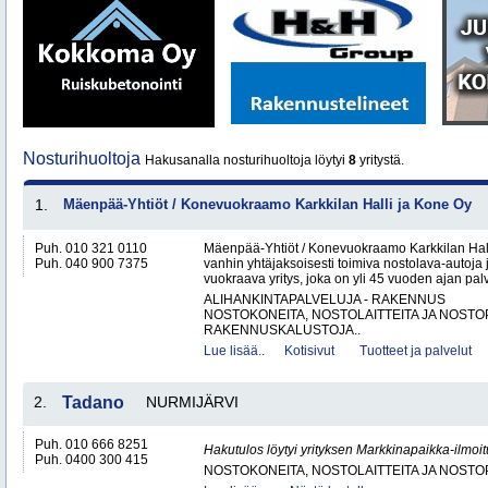
Nosturihuoltoja
Hakusanalla nosturihuoltoja löytyi
8
yritystä.
1.
Mäenpää-Yhtiöt / Konevuokraamo Karkkilan Halli ja Kone Oy
Puh. 010 321 0110
Mäenpää-Yhtiöt / Konevuokraamo Karkkilan Hal
Puh. 040 900 7375
vanhin yhtäjaksoisesti toimiva nostolava-autoja 
vuokraava yritys, joka on yli 45 vuoden ajan palv
ALIHANKINTAPALVELUJA - RAKENNUS
NOSTOKONEITA, NOSTOLAITTEITA JA NOST
RAKENNUSKALUSTOJA..
Lue lisää..
Kotisivut
Tuotteet ja palvelut
2.
Tadano
NURMIJÄRVI
Puh. 010 666 8251
Hakutulos löytyi yrityksen Markkinapaikka-ilmoi
Puh. 0400 300 415
NOSTOKONEITA, NOSTOLAITTEITA JA NOST