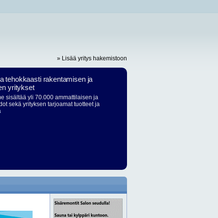
» Lisää yritys hakemistoon
ja tehokkaasti rakentamisen ja
en yritykset
 sisältää yli 70.000 ammattilaisen ja
dot sekä yrityksen tarjoamat tuotteet ja
ä