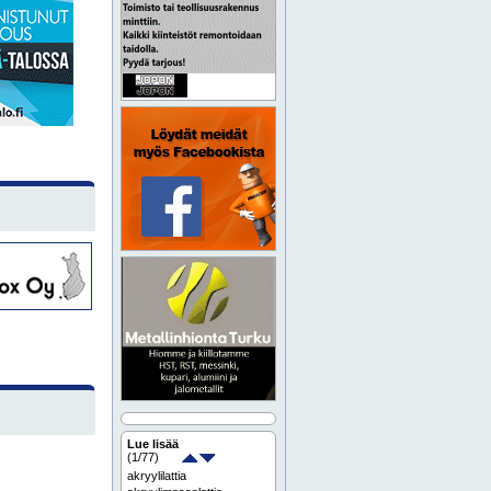
Lue lisää
(
1
/77)
akryylilattia