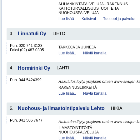
ALIHANKINTAPALVELUJA - RAKENNUS
KATTOTURVALLISUUSTUOTTEITA
NUOHOUSPALVELUJA..
Lue lisää..
Kotisivut
Tuotteet ja palvelut
3.
Linnatuli Oy
LIETO
Puh. 020 741 3123
TAKKOJA JA UUNEJA
Faksi (02) 487 0305
Lue lisää..
Näytä kartalla
4.
Hormirinki Oy
LAHTI
Puh. 044 5424399
Hakutulos löytyi yrityksen omien www-sivujen ka
RAKENNUSLIIKKEITÄ
Lue lisää..
Näytä kartalla
5.
Nuohous- ja ilmastointipalvelu Lehto
HIKIÄ
Puh. 041 506 7677
Hakutulos löytyi yrityksen omien www-sivujen ka
ILMASTOINTITÖITÄ
NUOHOUSPALVELUJA
Lue lisää..
Näytä kartalla