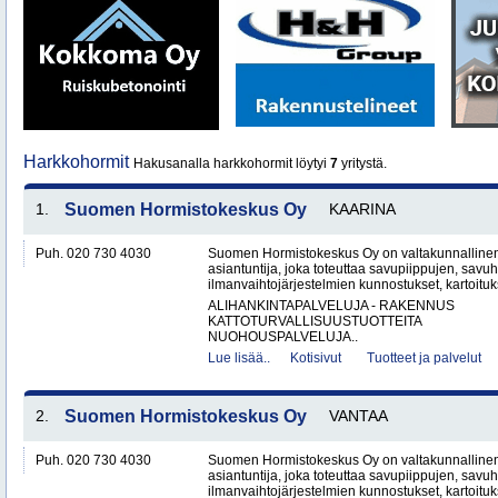
Harkkohormit
Hakusanalla harkkohormit löytyi
7
yritystä.
1.
Suomen Hormistokeskus Oy
KAARINA
Puh. 020 730 4030
Suomen Hormistokeskus Oy on valtakunnallinen 
asiantuntija, joka toteuttaa savupiippujen, savu
ilmanvaihtojärjestelmien kunnostukset, kartoituks
ALIHANKINTAPALVELUJA - RAKENNUS
KATTOTURVALLISUUSTUOTTEITA
NUOHOUSPALVELUJA..
Lue lisää..
Kotisivut
Tuotteet ja palvelut
2.
Suomen Hormistokeskus Oy
VANTAA
Puh. 020 730 4030
Suomen Hormistokeskus Oy on valtakunnallinen 
asiantuntija, joka toteuttaa savupiippujen, savu
ilmanvaihtojärjestelmien kunnostukset, kartoituks