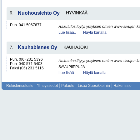
6.
Nuohouslehto Oy
HYVINKÄÄ
Puh. 041 5067677
Hakutulos löytyi yrityksen omien www-sivujen ka
Lue lisää..
Näytä kartalla
7.
Kauhabisnes Oy
KAUHAJOKI
Puh. (06) 231 5396
Hakutulos löytyi yrityksen omien www-sivujen ka
Puh. 040 571 5403
SAVUPIIPPUJA
Faksi (06) 231 5116
Lue lisää..
Näytä kartalla
Rekisteriseloste
Yhteystiedot
Palaute
Lisää Suosikkeihin
Hakemisto