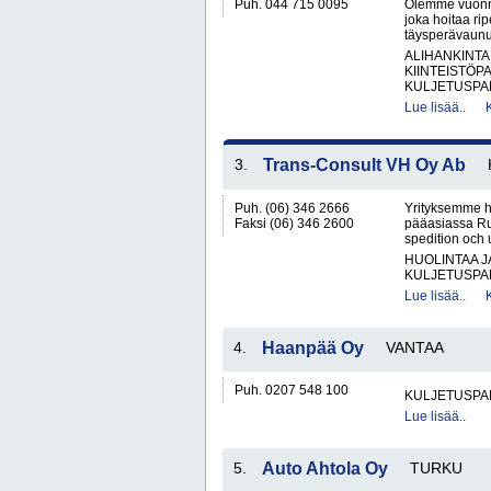
Puh. 044 715 0095
Olemme vuonna 
joka hoitaa rip
täysperävaunul
ALIHANKINTA
KIINTEISTÖP
KULJETUSPAL
Lue lisää..
3.
Trans-Consult VH Oy Ab
Puh. (06) 346 2666
Yrityksemme h
Faksi (06) 346 2600
pääasiassa Ruo
spedition och 
HUOLINTAA 
KULJETUSPA
Lue lisää..
4.
Haanpää Oy
VANTAA
Puh. 0207 548 100
KULJETUSPA
Lue lisää..
5.
Auto Ahtola Oy
TURKU