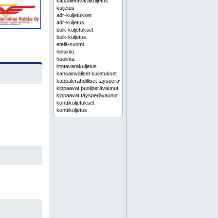
kappaletavarakuljetus
kuljetus
adr-kuljetukset
adr-kuljetus
bulk-kuljetukset
bulk-kuljetus
etelä-suomi
helsinki
huolinta
irtotavarakuljetus
kansainväliset kuljetukset
kappalerahdilliset täysperävaunut
kippaavat puoliperävaunut
kippaavat täysperävaunut
konttikuljetukset
konttikuljetus
kotimaan kuljetus
kotimaankuljetus
kuljetukset
kuljetuksia
kuljetusliike
kuljetusliikkeet
kuljetuspalveluja
kuljetuspalvelut
kuorma-auto
kuorma-autokuljetukset
lahti
logistiikka
logistiikkapalvelut
maantiekuljetukset