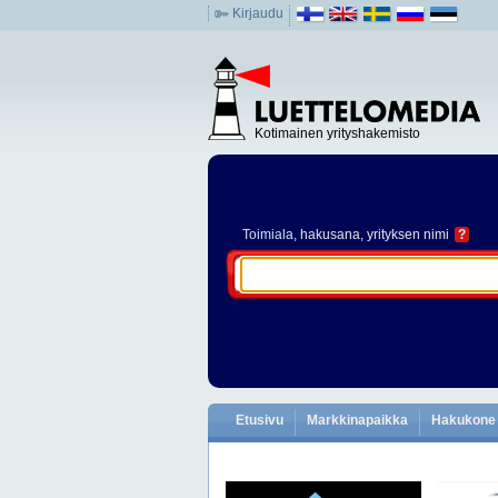
Kirjaudu
Kotimainen yrityshakemisto
Toimiala
, hakusana, yrityksen nimi
?
Etusivu
Markkinapaikka
Hakukone