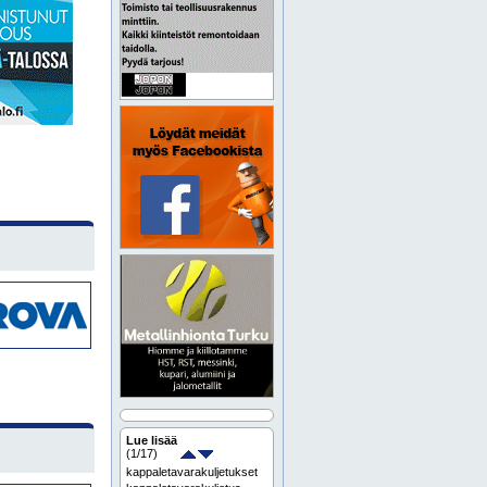
Lue lisää
(
1
/17)
kappaletavarakuljetukset