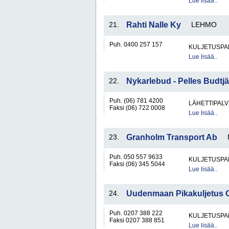
Lue lisää..
21.
Rahti Nalle Ky
LEHMO
Puh. 0400 257 157
KULJETUSPA
Lue lisää..
22.
Nykarlebud - Pelles Budtj
Puh. (06) 781 4200
LÄHETTIPALV
Faksi (06) 722 0008
Lue lisää..
23.
Granholm Transport Ab
Puh. 050 557 9633
KULJETUSPA
Faksi (06) 345 5044
Lue lisää..
24.
Uudenmaan Pikakuljetus 
Puh. 0207 388 222
KULJETUSPA
Faksi 0207 388 851
Lue lisää..