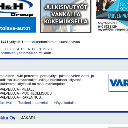
i
1471
yritystä. Haun tarkentaminen on suositeltavaa.
11
12
13
14
15
16
17
18
19
20
|
toimialan
|
tietomäärän
mukaan
alainen 1948 perustettu perheyritys, joka palvelee vienti- ja
 kaikissa ulkomaankuljetuksiin ja huolintaan liittyvissä
akkaidemme käytössä on maailmanlaajuine..
PALVELUJA - METALLI
PALVELUJA - MUU TEOLLISUUS
PALVELUJA - RAKENNUS..
Kotisivut
Tuotteet ja palvelut
Näytä kartalla
ikka Oy
JAKARI