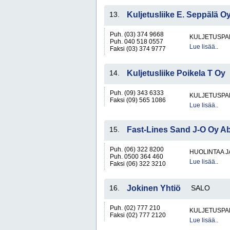
13.
Kuljetusliike E. Seppälä O
Puh. (03) 374 9668
KULJETUSPA
Puh. 040 518 0557
Lue lisää..
Faksi (03) 374 9777
14.
Kuljetusliike Poikela T Oy
Puh. (09) 343 6333
KULJETUSPA
Faksi (09) 565 1086
Lue lisää..
15.
Fast-Lines Sand J-O Oy A
Puh. (06) 322 8200
HUOLINTAA 
Puh. 0500 364 460
Lue lisää..
Faksi (06) 322 3210
16.
Jokinen Yhtiö
SALO
Puh. (02) 777 210
KULJETUSPA
Faksi (02) 777 2120
Lue lisää..