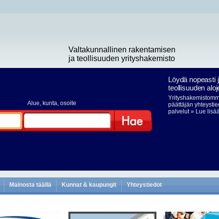
Valtakunnallinen rakentamisen
ja teollisuuden yrityshakemisto
Löydä nopeasti 
teollisuuden aloj
Yrityshakemistomme
Alue
, kunta, osoite
päättäjän yhteystie
palvelut
» Lue lisä
Hae
Mainosta täällä
Kunnat & kaupungit
Yhteystiedot