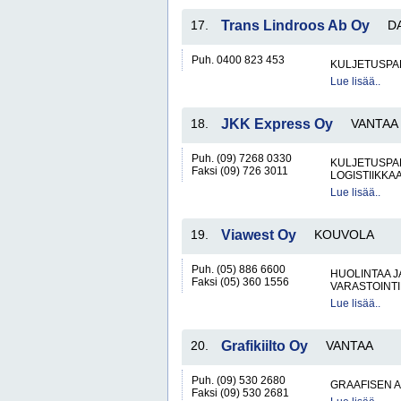
17.
Trans Lindroos Ab Oy
D
Puh. 0400 823 453
KULJETUSPA
Lue lisää..
18.
JKK Express Oy
VANTAA
Puh. (09) 7268 0330
KULJETUSPA
Faksi (09) 726 3011
LOGISTIIKKA
Lue lisää..
19.
Viawest Oy
KOUVOLA
Puh. (05) 886 6600
HUOLINTAA 
Faksi (05) 360 1556
VARASTOINT
Lue lisää..
20.
Grafikiilto Oy
VANTAA
Puh. (09) 530 2680
GRAAFISEN A
Faksi (09) 530 2681