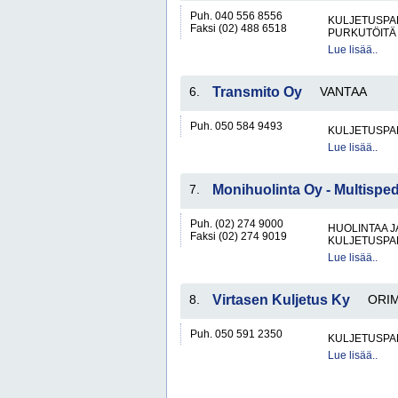
Puh. 040 556 8556
KULJETUSPA
Faksi (02) 488 6518
PURKUTÖITÄ
Lue lisää..
6.
Transmito Oy
VANTAA
Puh. 050 584 9493
KULJETUSPA
Lue lisää..
7.
Monihuolinta Oy - Multispe
Puh. (02) 274 9000
HUOLINTAA 
Faksi (02) 274 9019
KULJETUSPA
Lue lisää..
8.
Virtasen Kuljetus Ky
ORIM
Puh. 050 591 2350
KULJETUSPA
Lue lisää..