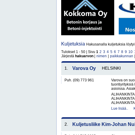
Kuljetuksia
Hakusanalla kuljetuksia löyty
Tulokset 1 - 50 | Sivu
1
2
3
4
5
6
7
8
9
10
Järjestä
hakuarvon
|
nimen
|
paikkakunnan
1.
Varova Oy
HELSINKI
Puh. (09) 773 961
Varova on suom
tuontiyrityksiä
asioissa. Asi
ALIHANKINTA
ALIHANKINTA
ALIHANKINTA
Lue lisää..
2.
Kuljetusliike Kim-Johan Nu