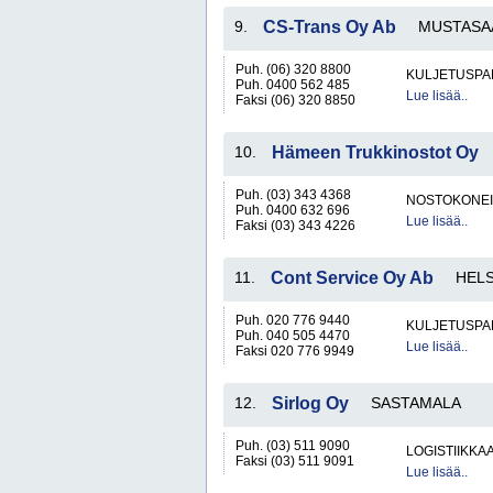
9.
CS-Trans Oy Ab
MUSTASA
Puh. (06) 320 8800
KULJETUSPA
Puh. 0400 562 485
Lue lisää..
Faksi (06) 320 8850
10.
Hämeen Trukkinostot Oy
Puh. (03) 343 4368
NOSTOKONEIT
Puh. 0400 632 696
Lue lisää..
Faksi (03) 343 4226
11.
Cont Service Oy Ab
HELS
Puh. 020 776 9440
KULJETUSPA
Puh. 040 505 4470
Lue lisää..
Faksi 020 776 9949
12.
Sirlog Oy
SASTAMALA
Puh. (03) 511 9090
LOGISTIIKKA
Faksi (03) 511 9091
Lue lisää..