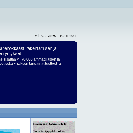
» Lisää yritys hakemistoon
ja tehokkaasti rakentamisen ja
en yritykset
 sisältää yli 70.000 ammattilaisen ja
dot sekä yrityksen tarjoamat tuotteet ja
ä