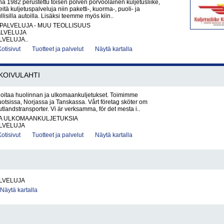
1982 perustettu toisen polven porvoolainen kuljetusliike,
eitä kuljetuspalveluja niin paketti-, kuorma-, puoli- ja
lisilla autoilla. Lisäksi teemme myös kiin..
PALVELUJA - MUU TEOLLISUUS
ALVELUJA
VELUJA..
Kotisivut
Tuotteet ja palvelut
Näytä kartalla
KOIVULAHTI
oitaa huolinnan ja ulkomaankuljetukset. Toimimme
tsissa, Norjassa ja Tanskassa. Vårt företag sköter om
utlandstransporter. Vi är verksamma, för det mesta i..
JA ULKOMAANKULJETUKSIA
LVELUJA
Kotisivut
Tuotteet ja palvelut
Näytä kartalla
LVELUJA
Näytä kartalla