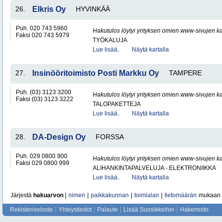
26.
Elkris Oy
HYVINKÄÄ
Puh. 020 743 5960
Hakutulos löytyi yrityksen omien www-sivujen ka
Faksi 020 743 5979
TYÖKALUJA
Lue lisää..
Näytä kartalla
27.
Insinööritoimisto Posti Markku Oy
TAMPERE
Puh. (03) 3123 3200
Hakutulos löytyi yrityksen omien www-sivujen ka
Faksi (03) 3123 3222
TALOPAKETTEJA
Lue lisää..
Näytä kartalla
28.
DA-Design Oy
FORSSA
Puh. 029 0800 900
Hakutulos löytyi yrityksen omien www-sivujen ka
Faksi 029 0800 999
ALIHANKINTAPALVELUJA - ELEKTRONIIKKA
Lue lisää..
Näytä kartalla
Järjestä
hakuarvon
|
nimen
|
paikkakunnan
|
toimialan
|
tietomäärän
mukaan
Rekisteriseloste
Yhteystiedot
Palaute
Lisää Suosikkeihin
Hakemisto