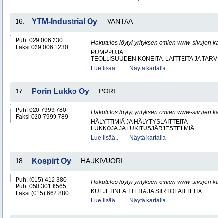
16.
YTM-Industrial Oy
VANTAA
Puh. 029 006 230
Hakutulos löytyi yrityksen omien www-sivujen ka
Faksi 029 006 1230
PUMPPUJA
TEOLLISUUDEN KONEITA, LAITTEITA JA TARV
Lue lisää..
Näytä kartalla
17.
Porin Lukko Oy
PORI
Puh. 020 7999 780
Hakutulos löytyi yrityksen omien www-sivujen ka
Faksi 020 7999 789
HÄLYTTIMIÄ JA HÄLYTYSLAITTEITA
LUKKOJA JA LUKITUSJÄRJESTELMIÄ
Lue lisää..
Näytä kartalla
18.
Kospirt Oy
HAUKIVUORI
Puh. (015) 412 380
Hakutulos löytyi yrityksen omien www-sivujen ka
Puh. 050 301 6565
KULJETINLAITTEITA JA SIIRTOLAITTEITA
Faksi (015) 662 880
Lue lisää..
Näytä kartalla