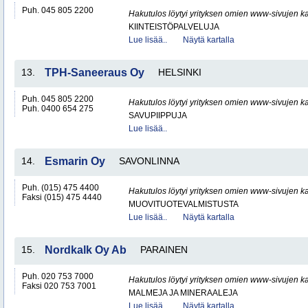
Puh. 045 805 2200
Hakutulos löytyi yrityksen omien www-sivujen ka
KIINTEISTÖPALVELUJA
Lue lisää..
Näytä kartalla
13.
TPH-Saneeraus Oy
HELSINKI
Puh. 045 805 2200
Hakutulos löytyi yrityksen omien www-sivujen ka
Puh. 0400 654 275
SAVUPIIPPUJA
Lue lisää..
14.
Esmarin Oy
SAVONLINNA
Puh. (015) 475 4400
Hakutulos löytyi yrityksen omien www-sivujen ka
Faksi (015) 475 4440
MUOVITUOTEVALMISTUSTA
Lue lisää..
Näytä kartalla
15.
Nordkalk Oy Ab
PARAINEN
Puh. 020 753 7000
Hakutulos löytyi yrityksen omien www-sivujen ka
Faksi 020 753 7001
MALMEJA JA MINERAALEJA
Lue lisää..
Näytä kartalla