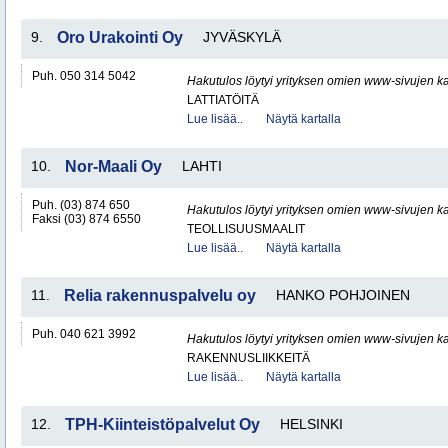
9.
Oro Urakointi Oy
JYVÄSKYLÄ
Puh. 050 314 5042
Hakutulos löytyi yrityksen omien www-sivujen ka
LATTIATÖITÄ
Lue lisää..
Näytä kartalla
10.
Nor-Maali Oy
LAHTI
Puh. (03) 874 650
Hakutulos löytyi yrityksen omien www-sivujen ka
Faksi (03) 874 6550
TEOLLISUUSMAALIT
Lue lisää..
Näytä kartalla
11.
Relia rakennuspalvelu oy
HANKO POHJOINEN
Puh. 040 621 3992
Hakutulos löytyi yrityksen omien www-sivujen ka
RAKENNUSLIIKKEITÄ
Lue lisää..
Näytä kartalla
12.
TPH-Kiinteistöpalvelut Oy
HELSINKI