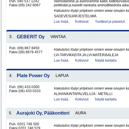
Puh. 040 537 1242
Valmistamme ja asennamme katot, kattoturvatuot
Faksi (09) 242 6067
peltilistat ja kasetit vankalla ammattitaidolla aika
Hakutulos löytyi yrityksen omien www-sivujen ka
SADEVESIJÄRJESTELMIÄ
Lue lisää..
Kotisivut
Tuotteet ja palvelut
3.
GEBERIT Oy
VANTAA
Puh. (09) 867 8450
Hakutulos löytyi yrityksen omien www-sivujen ka
Faksi (09) 8678 4577
LVI-TARVIKKEITA JA LVI-MATERIAALEJA
Lue lisää..
Kotisivut
Näytä kartalla
4.
Plate Power Oy
LAPUA
Puh. (06) 433 0300
Hakutulos löytyi yrityksen omien www-sivujen ka
Faksi (06) 433 0333
ALIHANKINTAPALVELUJA - METALLI
Lue lisää..
Kotisivut
Näytä kartalla
5.
Aurajoki Oy, Pääkonttori
AURA
Puh. 0201 746 500
Hakutulos löytyi yrityksen omien www-sivujen ka
Faksi 0201 746 529