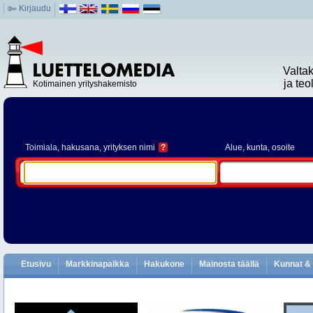
Kirjaudu
Valta
ja te
Kotimainen yrityshakemisto
Toimiala
, hakusana, yrityksen nimi
?
Alue
, kunta, osoite
Etusivu
Markkinapaikka
Hakukone
Mainosta täällä
Kunnat & 