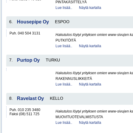
PINTAKÄSITTELYÄ
Lue lisää..
Näytä kartalla
6.
Housepipe Oy
ESPOO
Puh. 040 504 3131
Hakutulos löytyi yrityksen omien www-sivujen ka
PUTKITÖITÄ
Lue lisää..
Näytä kartalla
7.
Purtop Oy
TURKU
Hakutulos löytyi yrityksen omien www-sivujen ka
RAKENNUSLIIKKEITÄ
Lue lisää..
Näytä kartalla
8.
Ravelast Oy
KELLO
Puh. 010 235 3480
Hakutulos löytyi yrityksen omien www-sivujen ka
Faksi (08) 511 725
MUOVITUOTEVALMISTUSTA
Lue lisää..
Näytä kartalla