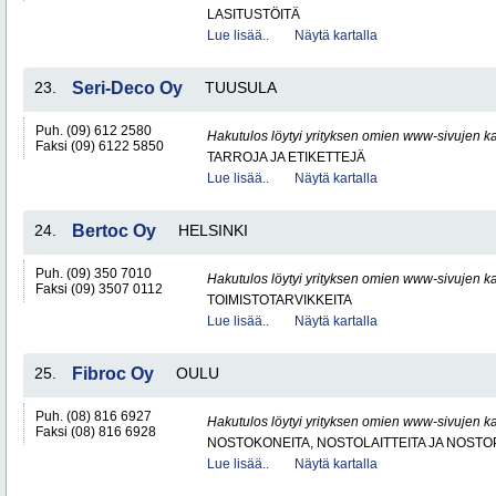
LASITUSTÖITÄ
Lue lisää..
Näytä kartalla
23.
Seri-Deco Oy
TUUSULA
Puh. (09) 612 2580
Hakutulos löytyi yrityksen omien www-sivujen ka
Faksi (09) 6122 5850
TARROJA JA ETIKETTEJÄ
Lue lisää..
Näytä kartalla
24.
Bertoc Oy
HELSINKI
Puh. (09) 350 7010
Hakutulos löytyi yrityksen omien www-sivujen ka
Faksi (09) 3507 0112
TOIMISTOTARVIKKEITA
Lue lisää..
Näytä kartalla
25.
Fibroc Oy
OULU
Puh. (08) 816 6927
Hakutulos löytyi yrityksen omien www-sivujen ka
Faksi (08) 816 6928
NOSTOKONEITA, NOSTOLAITTEITA JA NOST
Lue lisää..
Näytä kartalla