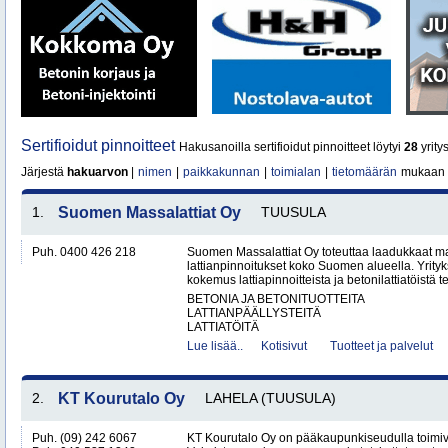
Sertifioidut pinnoitteet
Hakusanoilla sertifioidut pinnoitteet löytyi
28
yritys
Järjestä
hakuarvon
|
nimen
|
paikkakunnan
|
toimialan
|
tietomäärän
mukaan
1.
Suomen Massalattiat Oy
TUUSULA
Puh. 0400 426 218
Suomen Massalattiat Oy toteuttaa laadukkaat mas
lattianpinnoitukset koko Suomen alueella. Yrityk
kokemus lattiapinnoitteista ja betonilattiatöistä te
BETONIA JA BETONITUOTTEITA
LATTIANPÄÄLLYSTEITÄ
LATTIATÖITÄ
Lue lisää..
Kotisivut
Tuotteet ja palvelut
2.
KT Kourutalo Oy
LAHELA (TUUSULA)
Puh. (09) 242 6067
KT Kourutalo Oy on pääkaupunkiseudulla toimiva