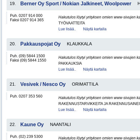
19.
Berner Oy Sport / Nokian Jalkineet, Woolpower
H
Puh. 0207 914 000
Hakutulos löytyi yrityksen omien www-sivujen ka
Faksi 0207 914 365
TYÖVAATTEITA
Lue lisää..
Näytä kartalla
20.
Pakkauspojat Oy
KLAUKKALA
Puh. (09) 5844 1500
Hakutulos löytyi yrityksen omien www-sivujen ka
Faksi (09) 5844 1550
PAKKAUKSIA
Lue lisää..
Näytä kartalla
21.
Vesivek / Nesco Oy
ORIMATTILA
Puh. 0207 353 560
Hakutulos löytyi yrityksen omien www-sivujen ka
RAKENNUSTARVIKKEITA JA RAKENNUSAINEI
Lue lisää..
Näytä kartalla
22.
Kaune Oy
NAANTALI
Puh. (02) 239 5300
Hakutulos löytyi yrityksen omien www-sivujen ka