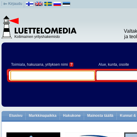
Kirjaudu
Valta
ja te
Kotimainen yrityshakemisto
Toimiala
, hakusana, yrityksen nimi
?
Alue
, kunta, osoite
Etusivu
Markkinapaikka
Hakukone
Mainosta täällä
Kunnat & 