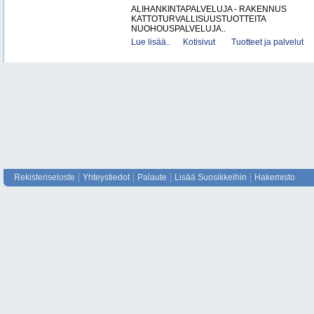
ALIHANKINTAPALVELUJA - RAKENNUS
KATTOTURVALLISUUSTUOTTEITA
NUOHOUSPALVELUJA..
Lue lisää..
Kotisivut
Tuotteet ja palvelut
Rekisteriseloste
Yhteystiedot
Palaute
Lisää Suosikkeihin
Hakemisto