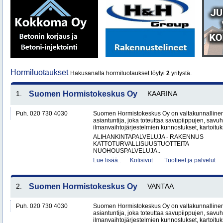
Hormiluotaukset
Hakusanalla hormiluotaukset löytyi
2
yritystä.
1.
Suomen Hormistokeskus Oy
KAARINA
Puh. 020 730 4030
Suomen Hormistokeskus Oy on valtakunnallinen 
asiantuntija, joka toteuttaa savupiippujen, savu
ilmanvaihtojärjestelmien kunnostukset, kartoituks
ALIHANKINTAPALVELUJA - RAKENNUS
KATTOTURVALLISUUSTUOTTEITA
NUOHOUSPALVELUJA..
Lue lisää..
Kotisivut
Tuotteet ja palvelut
2.
Suomen Hormistokeskus Oy
VANTAA
Puh. 020 730 4030
Suomen Hormistokeskus Oy on valtakunnallinen 
asiantuntija, joka toteuttaa savupiippujen, savu
ilmanvaihtojärjestelmien kunnostukset, kartoituks