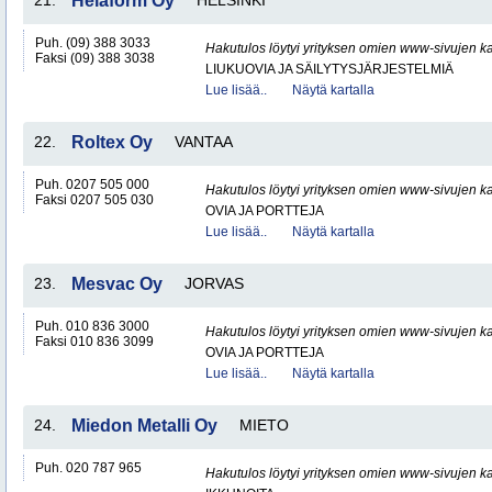
21.
Helaform Oy
HELSINKI
Puh. (09) 388 3033
Hakutulos löytyi yrityksen omien www-sivujen ka
Faksi (09) 388 3038
LIUKUOVIA JA SÄILYTYSJÄRJESTELMIÄ
Lue lisää..
Näytä kartalla
22.
Roltex Oy
VANTAA
Puh. 0207 505 000
Hakutulos löytyi yrityksen omien www-sivujen ka
Faksi 0207 505 030
OVIA JA PORTTEJA
Lue lisää..
Näytä kartalla
23.
Mesvac Oy
JORVAS
Puh. 010 836 3000
Hakutulos löytyi yrityksen omien www-sivujen ka
Faksi 010 836 3099
OVIA JA PORTTEJA
Lue lisää..
Näytä kartalla
24.
Miedon Metalli Oy
MIETO
Puh. 020 787 965
Hakutulos löytyi yrityksen omien www-sivujen ka