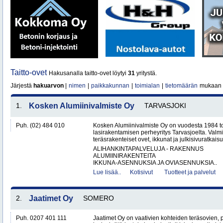
Taitto-ovet
Hakusanalla taitto-ovet löytyi
31
yritystä.
Järjestä
hakuarvon
|
nimen
|
paikkakunnan
|
toimialan
|
tietomäärän
mukaan
1.
Kosken Alumiinivalmiste Oy
TARVASJOKI
Puh. (02) 484 010
Kosken Alumiinivalmiste Oy on vuodesta 1984 toi
lasirakentamisen perheyritys Tarvasjoelta. Valm
teräsrakenteiset ovet, ikkunat ja julkisivuratkaisut
ALIHANKINTAPALVELUJA - RAKENNUS
ALUMIINIRAKENTEITA
IKKUNA-ASENNUKSIA JA OVIASENNUKSIA..
Lue lisää..
Kotisivut
Tuotteet ja palvelut
2.
Jaatimet Oy
SOMERO
Puh. 0207 401 111
Jaatimet Oy on vaativien kohteiden teräsovien, 