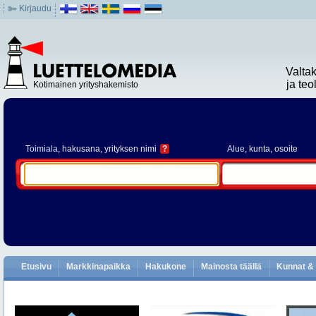
Kirjaudu
Valta
ja te
Kotimainen yrityshakemisto
Toimiala
, hakusana, yrityksen nimi
?
Alue
, kunta, osoite
Etusivu
Markkinapaikka
Hakukone
Mainosta täällä
Kunnat & 