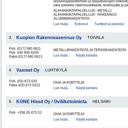
lasiseinäjärjestelmien ja lasijulkisivujen erikois
joka palvelee rakennusliikkeitä, teollisuutta ja jul
ALIHANKINTAPALVELUJA - METALLI
ALIHANKINTAPALVELUJA - RAKENNUS
ALUMIINIRAKENTEITA..
Lue lisää..
Kotisivut
Tuotteet ja palvelut
3.
Kuopion Rakenneasennus Oy
TOIVALA
Puh. (017) 580 0811
METALLIRAKENTEITA JA TERÄSRAKENTEITA
Puh. 040 900 6435
Lue lisää..
Näytä kartalla
Faksi (017) 580 0813
4.
Vasmet Oy
LUHTIKYLÄ
Puh. (03) 873 020
OVIA JA PORTTEJA
Faksi (03) 873 0222
Lue lisää..
Näytä kartalla
5.
KONE Hissit Oy / Oviliiketoiminta
HELSINKI
Puh. +358 20 475 51
OVIA JA PORTTEJA
Lue lisää..
Näytä kartalla