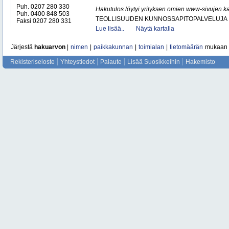
Puh. 0207 280 330
Hakutulos löytyi yrityksen omien www-sivujen ka
Puh. 0400 848 503
TEOLLISUUDEN KUNNOSSAPITOPALVELUJA
Faksi 0207 280 331
Lue lisää..
Näytä kartalla
Järjestä
hakuarvon
|
nimen
|
paikkakunnan
|
toimialan
|
tietomäärän
mukaan
Rekisteriseloste
Yhteystiedot
Palaute
Lisää Suosikkeihin
Hakemisto