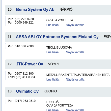
10.
Bema System Oy Ab
NÄRPIÖ
Puh. (06) 225 8230
OVIA JA PORTTEJA
Puh. 0500 949 221
Lue lisää..
Näytä kartalla
11.
ASSA ABLOY Entrance Systems Finland Oy
ESP
Puh. 010 386 9000
TEOLLISUUSOVIA
Lue lisää..
Näytä kartalla
12.
JTK-Power Oy
VÖYRI
Puh. 0207 812 300
METALLIRAKENTEITA JA TERÄSRAKENTEITA
Faksi (06) 361 0383
Lue lisää..
Näytä kartalla
13.
Ovimatic Oy
KUOPIO
Puh. (017) 263 2510
HISSEJÄ
OVIA JA PORTTEJA
Lue lisää..
Näytä kartalla