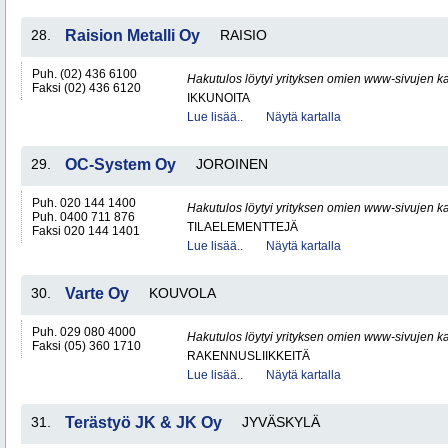
28.
Raision Metalli Oy
RAISIO
Puh. (02) 436 6100
Hakutulos löytyi yrityksen omien www-sivujen ka
Faksi (02) 436 6120
IKKUNOITA
Lue lisää..
Näytä kartalla
29.
OC-System Oy
JOROINEN
Puh. 020 144 1400
Hakutulos löytyi yrityksen omien www-sivujen ka
Puh. 0400 711 876
TILAELEMENTTEJÄ
Faksi 020 144 1401
Lue lisää..
Näytä kartalla
30.
Varte Oy
KOUVOLA
Puh. 029 080 4000
Hakutulos löytyi yrityksen omien www-sivujen ka
Faksi (05) 360 1710
RAKENNUSLIIKKEITÄ
Lue lisää..
Näytä kartalla
31.
Terästyö JK & JK Oy
JYVÄSKYLÄ