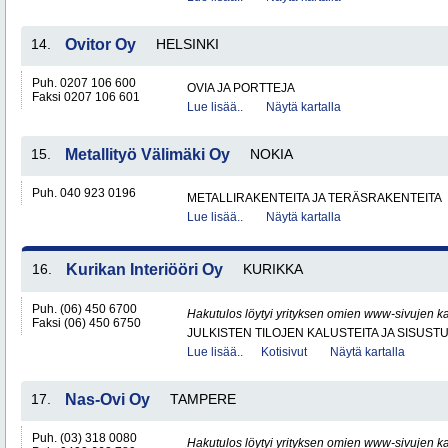
14.
Ovitor Oy
HELSINKI
Puh. 0207 106 600
OVIA JA PORTTEJA
Faksi 0207 106 601
Lue lisää..
Näytä kartalla
15.
Metallityö Välimäki Oy
NOKIA
Puh. 040 923 0196
METALLIRAKENTEITA JA TERÄSRAKENTEITA
Lue lisää..
Näytä kartalla
16.
Kurikan Interiööri Oy
KURIKKA
Puh. (06) 450 6700
Hakutulos löytyi yrityksen omien www-sivujen ka
Faksi (06) 450 6750
JULKISTEN TILOJEN KALUSTEITA JA SISUST
Lue lisää..
Kotisivut
Näytä kartalla
17.
Nas-Ovi Oy
TAMPERE
Puh. (03) 318 0080
Hakutulos löytyi yrityksen omien www-sivujen ka