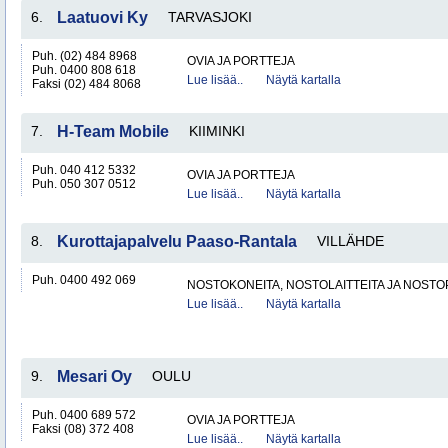
6.
Laatuovi Ky
TARVASJOKI
Puh. (02) 484 8968
OVIA JA PORTTEJA
Puh. 0400 808 618
Lue lisää..
Näytä kartalla
Faksi (02) 484 8068
7.
H-Team Mobile
KIIMINKI
Puh. 040 412 5332
OVIA JA PORTTEJA
Puh. 050 307 0512
Lue lisää..
Näytä kartalla
8.
Kurottajapalvelu Paaso-Rantala
VILLÄHDE
Puh. 0400 492 069
NOSTOKONEITA, NOSTOLAITTEITA JA NOST
Lue lisää..
Näytä kartalla
9.
Mesari Oy
OULU
Puh. 0400 689 572
OVIA JA PORTTEJA
Faksi (08) 372 408
Lue lisää..
Näytä kartalla