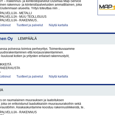
Y – Rakennus- ja kiinteistöpalvelut Uusimaa Map-Service
nen rakennus- ja kiinteistöpalveluiden ammattilainen, joka
Uudenmaan alueella. Yritys toteuttaa niin ..
PALVELUJA - METALLI
PALVELUJA - MUU TEOLLISUUS
PALVELUJA - RAKENNUS..
Kotisivut
Tuotteet ja palvelut
Näytä kartalla
inen Oy
LEMPÄÄLÄ
sessa polvessa toimiva perheyritys. Toimenkuvaamme
 uudisrakentaminen että korjausrakentaminen.
kuuluvat kotien ja yritysten erilaiset rakennustyöt,
IKKEITÄ
ANEERAUSTA
A
Kotisivut
Tuotteet ja palvelut
Näytä kartalla
MA
on raumalainen muurauksen ja laatoituksen
 joka on erikoistunut laadukkaisiin muurausurakoihin sekä
eraustöihin. Asiakaskuntamme koostuu rakennusliikkeistä, te..
PALVELUJA - RAKENNUS