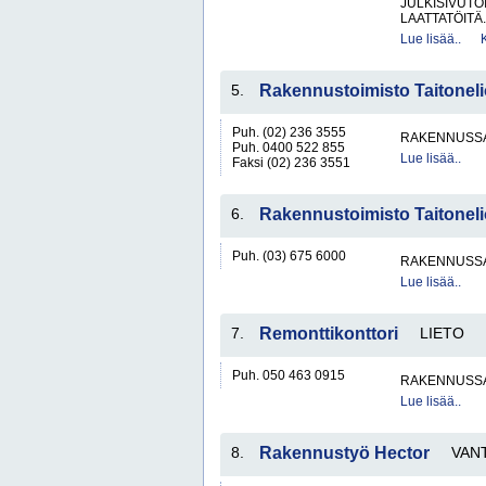
JULKISIVUTÖ
LAATTATÖITÄ.
Lue lisää..
5.
Rakennustoimisto Taitonel
Puh. (02) 236 3555
RAKENNUSS
Puh. 0400 522 855
Lue lisää..
Faksi (02) 236 3551
6.
Rakennustoimisto Taitonel
Puh. (03) 675 6000
RAKENNUSS
Lue lisää..
7.
Remonttikonttori
LIETO
Puh. 050 463 0915
RAKENNUSS
Lue lisää..
8.
Rakennustyö Hector
VAN