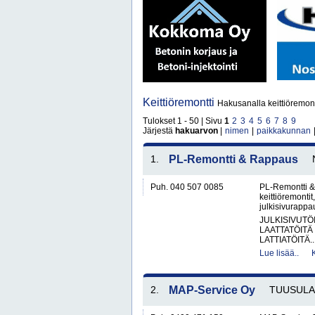
Keittiöremontti
Hakusanalla keittiöremont
Tulokset 1 - 50 | Sivu
1
2
3
4
5
6
7
8
9
Järjestä
hakuarvon
|
nimen
|
paikkakunnan
1.
PL-Remontti & Rappaus
Puh. 040 507 0085
PL-Remontti & 
keittiöremonti
julkisivurappa
JULKISIVUTÖ
LAATTATÖITÄ
LATTIATÖITÄ..
Lue lisää..
2.
MAP-Service Oy
TUUSULA