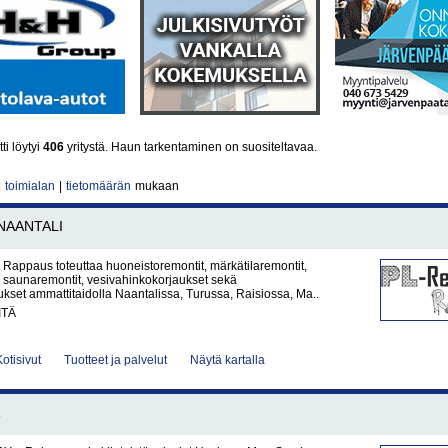
ti löytyi
406
yritystä. Haun tarkentaminen on suositeltavaa.
|
toimialan
|
tietomäärän
mukaan
NAANTALI
Rappaus toteuttaa huoneistoremontit, märkätilaremontit,
t, saunaremontit, vesivahinkokorjaukset sekä
ukset ammattitaidolla Naantalissa, Turussa, Raisiossa, Ma..
ITÄ
Kotisivut
Tuotteet ja palvelut
Näytä kartalla