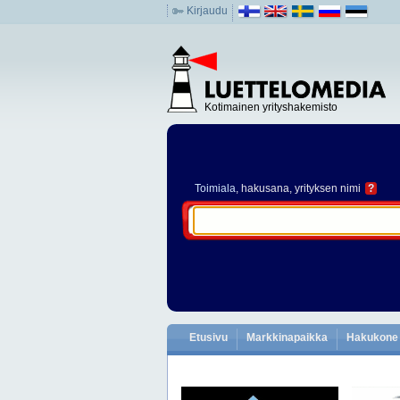
Kirjaudu
Kotimainen yrityshakemisto
Toimiala
, hakusana, yrityksen nimi
?
Etusivu
Markkinapaikka
Hakukone