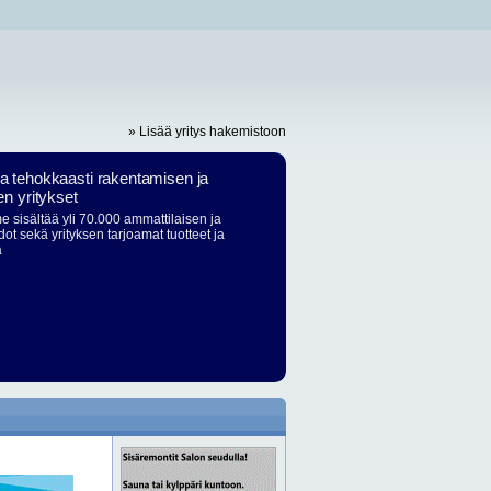
» Lisää yritys hakemistoon
ja tehokkaasti rakentamisen ja
en yritykset
 sisältää yli 70.000 ammattilaisen ja
dot sekä yrityksen tarjoamat tuotteet ja
ä