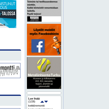
Lue lisää
(
1
/28)
keittiöremontti