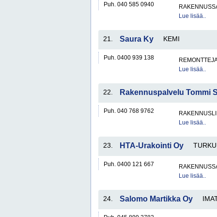
Puh. 040 585 0940
RAKENNUSS
Lue lisää..
21.
Saura Ky
KEMI
Puh. 0400 939 138
REMONTTEJ
Lue lisää..
22.
Rakennuspalvelu Tommi S
Puh. 040 768 9762
RAKENNUSLI
Lue lisää..
23.
HTA-Urakointi Oy
TURKU
Puh. 0400 121 667
RAKENNUSS
Lue lisää..
24.
Salomo Martikka Oy
IMA