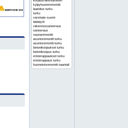
korjausrakentaminen
kylpyhuoneremontti
laatoitus turku
turku
varsinais-suomi
lattiatyöt
rakennussaneeraus
saneeraus
saunaremontti
asuntoremontit turku
asuntoremontti turku
betonikorjaukset turku
betonikorjaus turku
eristerappaukset turku
eristerappaus turku
huoneistoremontit naantali
huoneistoremontit raisio
huoneistoremontit turku
huoneistoremontti naantali
huoneistoremontti raisio
huoneistoremontti turku
julkisivupinnoitukset turku
julkisivupinnoitus turku
julkisivurappaukset naantali
julkisivurappaukset raisio
julkisivurappaukset turku
julkisivurappaus naantali
julkisivurappaus raisio
julkisivurappaus turku
julkisivusaneeraukset turku