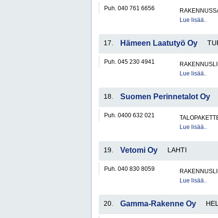
Puh. 040 761 6656
RAKENNUSS
Lue lisää..
17.
Hämeen Laatutyö Oy
TU
Puh. 045 230 4941
RAKENNUSLI
Lue lisää..
18.
Suomen Perinnetalot Oy
Puh. 0400 632 021
TALOPAKETT
Lue lisää..
19.
Vetomi Oy
LAHTI
Puh. 040 830 8059
RAKENNUSLI
Lue lisää..
20.
Gamma-Rakenne Oy
HEL