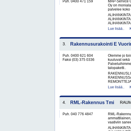
Puh. 0400 471 159
MAP-Service O
Oy on monialai
palvelee koko 
ALIHANKINTA
ALIHANKINTA
ALIHANKINTA
Lue lisää..
3.
Rakennusurakointi E Vuor
Puh. 0400 621 604
Olemme jo toi
Faksi (03) 375 0336
kuuluvat sekä
Palveluihimme 
talopaketti..
RAKENNUSLI
RAKENNUSS
REMONTTEJ
Lue lisää..
4.
RML-Rakennus Tmi
RAU
Puh. 040 776 4847
RML-Rakennus 
ammattilainen,
vaativiin sane
ALIHANKINTA