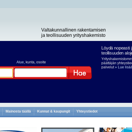
Valtakunnallinen rakentamisen
ja teollisuuden yrityshakemisto
Löydä nopeasti 
teollisuuden aloj
Yrityshakemistomme
Alue
, kunta, osoite
päättäjän yhteystie
palvelut
» Lue lisä
Hae
Mainosta täällä
Kunnat & kaupungit
Yhteystiedot