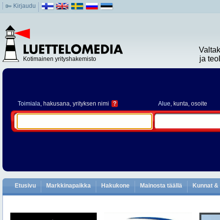
Kirjaudu
Valta
ja te
Kotimainen yrityshakemisto
Toimiala
, hakusana, yrityksen nimi
?
Alue
, kunta, osoite
Etusivu
Markkinapaikka
Hakukone
Mainosta täällä
Kunnat & 