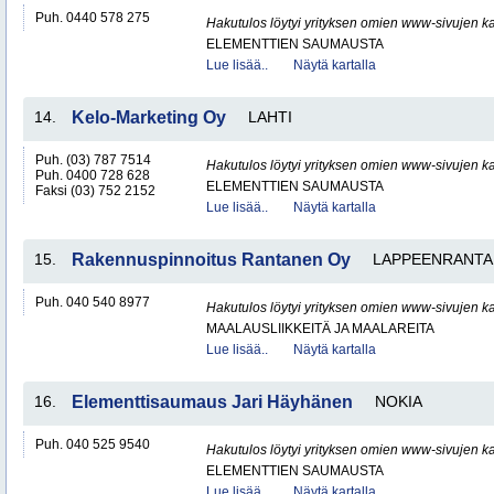
Puh. 0440 578 275
Hakutulos löytyi yrityksen omien www-sivujen ka
ELEMENTTIEN SAUMAUSTA
Lue lisää..
Näytä kartalla
14.
Kelo-Marketing Oy
LAHTI
Puh. (03) 787 7514
Hakutulos löytyi yrityksen omien www-sivujen ka
Puh. 0400 728 628
ELEMENTTIEN SAUMAUSTA
Faksi (03) 752 2152
Lue lisää..
Näytä kartalla
15.
Rakennuspinnoitus Rantanen Oy
LAPPEENRANTA
Puh. 040 540 8977
Hakutulos löytyi yrityksen omien www-sivujen ka
MAALAUSLIIKKEITÄ JA MAALAREITA
Lue lisää..
Näytä kartalla
16.
Elementtisaumaus Jari Häyhänen
NOKIA
Puh. 040 525 9540
Hakutulos löytyi yrityksen omien www-sivujen ka
ELEMENTTIEN SAUMAUSTA
Lue lisää..
Näytä kartalla