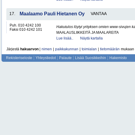
17.
Maalaamo Pauli Hietanen Oy
VANTAA
Puh. 010 4242 100
Hakutulos löytyi yrityksen omien www-sivujen ka
Faksi 010 4242 101
MAALAUSLIIKKEITÄ JA MAALAREITA
Lue lisää..
Näytä kartalla
Järjestä
hakuarvon
|
nimen
|
paikkakunnan
|
toimialan
|
tietomäärän
mukaan
Rekisteriseloste
Yhteystiedot
Palaute
Lisää Suosikkeihin
Hakemisto