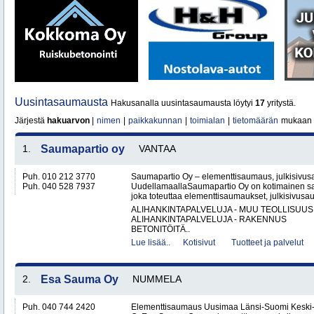
Uusintasaumausta
Hakusanalla uusintasaumausta löytyi
17
yritystä.
Järjestä
hakuarvon
|
nimen
|
paikkakunnan
|
toimialan
|
tietomäärän
mukaan
1.
Saumapartio oy
VANTAA
Puh. 010 212 3770
Saumapartio Oy – elementtisaumaus, julkisivu
Puh. 040 528 7937
UudellamaallaSaumapartio Oy on kotimainen s
joka toteuttaa elementtisaumaukset, julkisivusa
ALIHANKINTAPALVELUJA - MUU TEOLLISUUS
ALIHANKINTAPALVELUJA - RAKENNUS
BETONITÖITÄ..
Lue lisää..
Kotisivut
Tuotteet ja palvelut
2.
Esa Sauma Oy
NUMMELA
Puh. 040 744 2420
Elementtisaumaus Uusimaa Länsi-Suomi Kesk