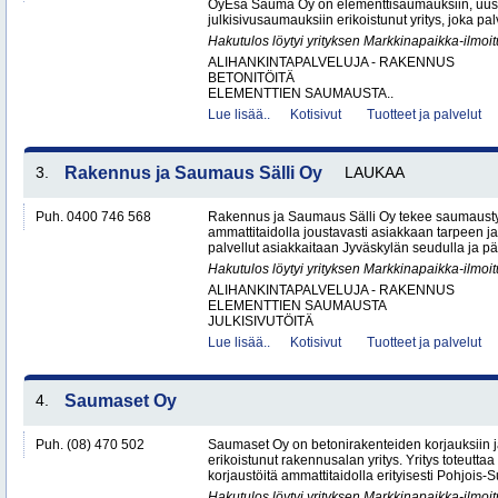
OyEsa Sauma Oy on elementtisaumauksiin, uus
julkisivusaumauksiin erikoistunut yritys, joka pal
Hakutulos löytyi yrityksen Markkinapaikka-ilmoi
ALIHANKINTAPALVELUJA - RAKENNUS
BETONITÖITÄ
ELEMENTTIEN SAUMAUSTA..
Lue lisää..
Kotisivut
Tuotteet ja palvelut
3.
Rakennus ja Saumaus Sälli Oy
LAUKAA
Puh. 0400 746 568
Rakennus ja Saumaus Sälli Oy tekee saumaustyö
ammattitaidolla joustavasti asiakkaan tarpeen j
palvellut asiakkaitaan Jyväskylän seudulla ja p
Hakutulos löytyi yrityksen Markkinapaikka-ilmoi
ALIHANKINTAPALVELUJA - RAKENNUS
ELEMENTTIEN SAUMAUSTA
JULKISIVUTÖITÄ
Lue lisää..
Kotisivut
Tuotteet ja palvelut
4.
Saumaset Oy
Puh. (08) 470 502
Saumaset Oy on betonirakenteiden korjauksiin 
erikoistunut rakennusalan yritys. Yritys toteutta
korjaustöitä ammattitaidolla erityisesti Pohjois-
Hakutulos löytyi yrityksen Markkinapaikka-ilmoi