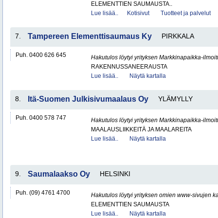
ELEMENTTIEN SAUMAUSTA..
Lue lisää..
Kotisivut
Tuotteet ja palvelut
7.
Tampereen Elementtisaumaus Ky
PIRKKALA
Puh. 0400 626 645
Hakutulos löytyi yrityksen Markkinapaikka-ilmoi
RAKENNUSSANEERAUSTA
Lue lisää..
Näytä kartalla
8.
Itä-Suomen Julkisivumaalaus Oy
YLÄMYLLY
Puh. 0400 578 747
Hakutulos löytyi yrityksen Markkinapaikka-ilmoi
MAALAUSLIIKKEITÄ JA MAALAREITA
Lue lisää..
Näytä kartalla
9.
Saumalaakso Oy
HELSINKI
Puh. (09) 4761 4700
Hakutulos löytyi yrityksen omien www-sivujen ka
ELEMENTTIEN SAUMAUSTA
Lue lisää..
Näytä kartalla