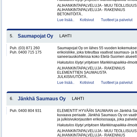
ALIHANKINTAPALVELUJA - MUU TEOLLISUUS
ALIHANKINTAPALVELUJA - RAKENNUS
BETONITÖITÄ..
Lue lisää..
Kotisivut
Tuotteet ja palvelut
5.
Saumapojat Oy
LAHTI
Puh. (03) 871 260
Saumapojat Oy on lähes 55 vuoden kokemuksel
Puh. 0400 715 175
erikoisliike, joka toteuttaa vaativat saumaus- ja ti
saneerauskohteissa koko Etelä-Suomen alueella.
Hakutulos löytyi yrityksen Markkinapaikka-ilmoi
ALIHANKINTAPALVELUJA - RAKENNUS
ELEMENTTIEN SAUMAUSTA
JULKISIVUTÖITÄ..
Lue lisää..
Kotisivut
Tuotteet ja palvelut
6.
Jänkhä Saumaus Oy
LAHTI
Puh. 0400 804 931
ELEMENTIT HYVÄÄN SAUMAAN on Jänkhä Saum
kuvaava periaate. Jänkhä Saumaus Oy on vaati
ja julkisivukorjausten erikoisosaaja, joka palvelee 
Hakutulos löytyi yrityksen Markkinapaikka-ilmoi
ALIHANKINTAPALVELUJA - MUU TEOLLISUUS
ALIHANKINTAPALVELUJA - RAKENNUS