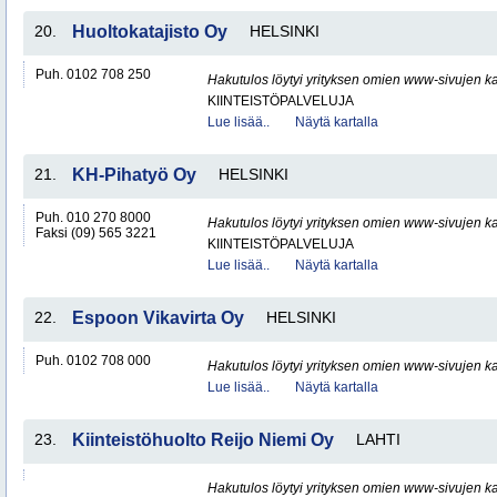
20.
Huoltokatajisto Oy
HELSINKI
Puh. 0102 708 250
Hakutulos löytyi yrityksen omien www-sivujen ka
KIINTEISTÖPALVELUJA
Lue lisää..
Näytä kartalla
21.
KH-Pihatyö Oy
HELSINKI
Puh. 010 270 8000
Hakutulos löytyi yrityksen omien www-sivujen ka
Faksi (09) 565 3221
KIINTEISTÖPALVELUJA
Lue lisää..
Näytä kartalla
22.
Espoon Vikavirta Oy
HELSINKI
Puh. 0102 708 000
Hakutulos löytyi yrityksen omien www-sivujen ka
Lue lisää..
Näytä kartalla
23.
Kiinteistöhuolto Reijo Niemi Oy
LAHTI
Hakutulos löytyi yrityksen omien www-sivujen ka