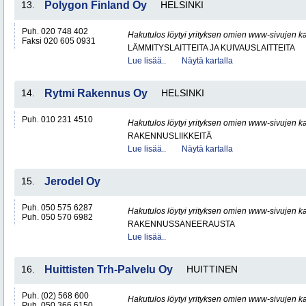
13.
Polygon Finland Oy
HELSINKI
Puh. 020 748 402
Hakutulos löytyi yrityksen omien www-sivujen ka
Faksi 020 605 0931
LÄMMITYSLAITTEITA JA KUIVAUSLAITTEITA
Lue lisää..
Näytä kartalla
14.
Rytmi Rakennus Oy
HELSINKI
Puh. 010 231 4510
Hakutulos löytyi yrityksen omien www-sivujen ka
RAKENNUSLIIKKEITÄ
Lue lisää..
Näytä kartalla
15.
Jerodel Oy
Puh. 050 575 6287
Hakutulos löytyi yrityksen omien www-sivujen ka
Puh. 050 570 6982
RAKENNUSSANEERAUSTA
Lue lisää..
16.
Huittisten Trh-Palvelu Oy
HUITTINEN
Puh. (02) 568 600
Hakutulos löytyi yrityksen omien www-sivujen ka
Puh. 050 366 6150