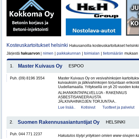
Kosteuskartoitukset helsinki
Hakusanoilla kosteuskartoitukset helsinki
Järjestä
hakuarvon
|
nimen
|
paikkakunnan
|
toimialan
|
tietomäärän
mukaan
1.
Master Kuivaus Oy
ESPOO
Puh. (09) 8196 3554
Master Kuivaus Oy on vesivahinkojen kartoituks
kuivauksiin ja jälkivahinkojen torjuntaan erikoist
Uudellamaalla. Yrityksellä on yli 20 vuoden koke
ALIHANKINTAPALVELUJA - RAKENNUS
ASBESTISANEERAUSTA
JÄLKIVAHINKOJEN TORJUNTAA..
Lue lisää..
Kotisivut
Tuotteet ja palvelut
2.
Suomen Rakennusasiantuntijat Oy
HELSINKI
Puh. 044 771 2237
Hakutulos löytyi yrityksen omien www-sivujen ka