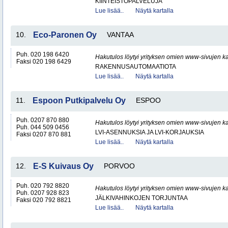
KIINTEISTÖPALVELUJA
Lue lisää..
Näytä kartalla
10.
Eco-Paronen Oy
VANTAA
Puh. 020 198 6420
Hakutulos löytyi yrityksen omien www-sivujen ka
Faksi 020 198 6429
RAKENNUSAUTOMAATIOTA
Lue lisää..
Näytä kartalla
11.
Espoon Putkipalvelu Oy
ESPOO
Puh. 0207 870 880
Hakutulos löytyi yrityksen omien www-sivujen ka
Puh. 044 509 0456
LVI-ASENNUKSIA JA LVI-KORJAUKSIA
Faksi 0207 870 881
Lue lisää..
Näytä kartalla
12.
E-S Kuivaus Oy
PORVOO
Puh. 020 792 8820
Hakutulos löytyi yrityksen omien www-sivujen ka
Puh. 0207 928 823
JÄLKIVAHINKOJEN TORJUNTAA
Faksi 020 792 8821
Lue lisää..
Näytä kartalla