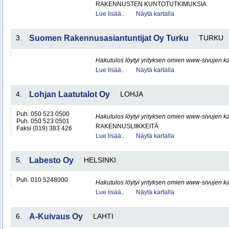
RAKENNUSTEN KUNTOTUTKIMUKSIA
Lue lisää..
Näytä kartalla
3.
Suomen Rakennusasiantuntijat Oy Turku
TURKU
Hakutulos löytyi yrityksen omien www-sivujen ka
Lue lisää..
Näytä kartalla
4.
Lohjan Laatutalot Oy
LOHJA
Puh. 050 523 0500
Hakutulos löytyi yrityksen omien www-sivujen ka
Puh. 050 523 0501
RAKENNUSLIIKKEITÄ
Faksi (019) 383 426
Lue lisää..
Näytä kartalla
5.
Labesto Oy
HELSINKI
Puh. 010 5248000
Hakutulos löytyi yrityksen omien www-sivujen ka
Lue lisää..
Näytä kartalla
6.
A-Kuivaus Oy
LAHTI