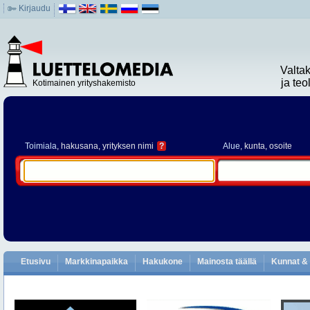
Kirjaudu
Valta
ja te
Kotimainen yrityshakemisto
Toimiala
, hakusana, yrityksen nimi
?
Alue
, kunta, osoite
Etusivu
Markkinapaikka
Hakukone
Mainosta täällä
Kunnat & 