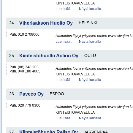
KIINTEISTÖPALVELUJA
Lue lisää..
Näytä kartalla
24.
Viherlaakson Huolto Oy
HELSINKI
Puh. 010 2708000
Hakutulos löytyi yrityksen omien www-sivujen ka
Lue lisää..
Näytä kartalla
25.
Kiinteistöhuolto Action Oy
OULU
Puh. (08) 348 203
Hakutulos löytyi yrityksen omien www-sivujen ka
Puh. 040 180 4005
KIINTEISTÖPALVELUJA
Lue lisää..
Näytä kartalla
26.
Paveco Oy
ESPOO
Puh. 020 779 0300
Hakutulos löytyi yrityksen omien www-sivujen ka
KIINTEISTÖPALVELUJA
Lue lisää..
Näytä kartalla
27.
Kiinteistöhuolto Reilax Oy
JÄRVENPÄÄ