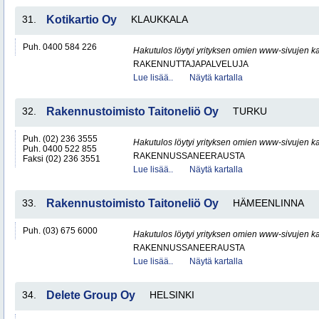
31.
Kotikartio Oy
KLAUKKALA
Puh. 0400 584 226
Hakutulos löytyi yrityksen omien www-sivujen ka
RAKENNUTTAJAPALVELUJA
Lue lisää..
Näytä kartalla
32.
Rakennustoimisto Taitoneliö Oy
TURKU
Puh. (02) 236 3555
Hakutulos löytyi yrityksen omien www-sivujen ka
Puh. 0400 522 855
RAKENNUSSANEERAUSTA
Faksi (02) 236 3551
Lue lisää..
Näytä kartalla
33.
Rakennustoimisto Taitoneliö Oy
HÄMEENLINNA
Puh. (03) 675 6000
Hakutulos löytyi yrityksen omien www-sivujen ka
RAKENNUSSANEERAUSTA
Lue lisää..
Näytä kartalla
34.
Delete Group Oy
HELSINKI