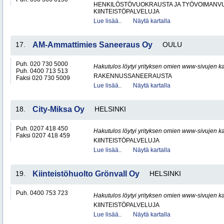
HENKILÖSTÖVUOKRAUSTA JA TYÖVOIMANV
KIINTEISTÖPALVELUJA
Lue lisää..
Näytä kartalla
17.
AM-Ammattimies Saneeraus Oy
OULU
Puh. 020 730 5000
Hakutulos löytyi yrityksen omien www-sivujen ka
Puh. 0400 713 513
RAKENNUSSANEERAUSTA
Faksi 020 730 5009
Lue lisää..
Näytä kartalla
18.
City-Miksa Oy
HELSINKI
Puh. 0207 418 450
Hakutulos löytyi yrityksen omien www-sivujen ka
Faksi 0207 418 459
KIINTEISTÖPALVELUJA
Lue lisää..
Näytä kartalla
19.
Kiinteistöhuolto Grönvall Oy
HELSINKI
Puh. 0400 753 723
Hakutulos löytyi yrityksen omien www-sivujen ka
KIINTEISTÖPALVELUJA
Lue lisää..
Näytä kartalla