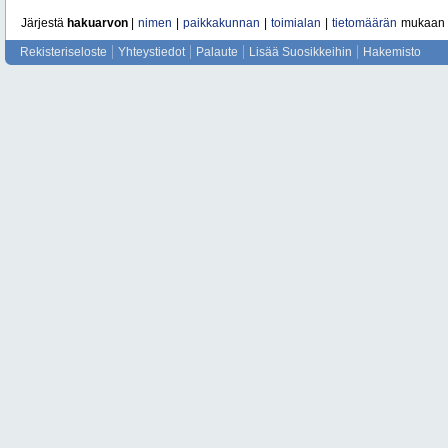
Järjestä
hakuarvon
|
nimen
|
paikkakunnan
|
toimialan
|
tietomäärän
mukaan
Rekisteriseloste
Yhteystiedot
Palaute
Lisää Suosikkeihin
Hakemisto