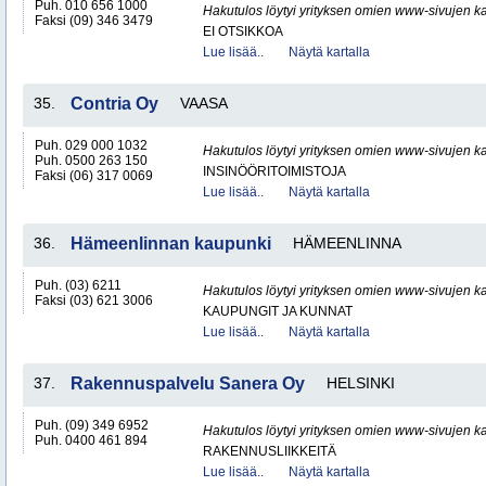
Puh. 010 656 1000
Hakutulos löytyi yrityksen omien www-sivujen ka
Faksi (09) 346 3479
EI OTSIKKOA
Lue lisää..
Näytä kartalla
35.
Contria Oy
VAASA
Puh. 029 000 1032
Hakutulos löytyi yrityksen omien www-sivujen ka
Puh. 0500 263 150
INSINÖÖRITOIMISTOJA
Faksi (06) 317 0069
Lue lisää..
Näytä kartalla
36.
Hämeenlinnan kaupunki
HÄMEENLINNA
Puh. (03) 6211
Hakutulos löytyi yrityksen omien www-sivujen ka
Faksi (03) 621 3006
KAUPUNGIT JA KUNNAT
Lue lisää..
Näytä kartalla
37.
Rakennuspalvelu Sanera Oy
HELSINKI
Puh. (09) 349 6952
Hakutulos löytyi yrityksen omien www-sivujen ka
Puh. 0400 461 894
RAKENNUSLIIKKEITÄ
Lue lisää..
Näytä kartalla