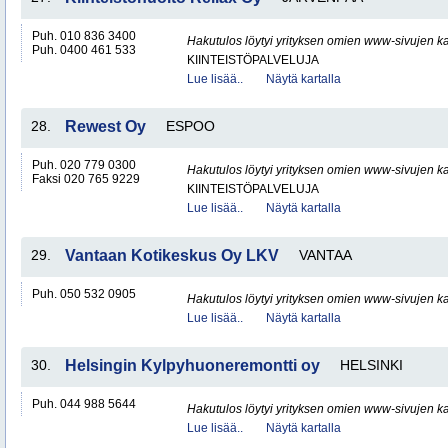
Puh. 010 836 3400
Hakutulos löytyi yrityksen omien www-sivujen ka
Puh. 0400 461 533
KIINTEISTÖPALVELUJA
Lue lisää..
Näytä kartalla
28.
Rewest Oy
ESPOO
Puh. 020 779 0300
Hakutulos löytyi yrityksen omien www-sivujen ka
Faksi 020 765 9229
KIINTEISTÖPALVELUJA
Lue lisää..
Näytä kartalla
29.
Vantaan Kotikeskus Oy LKV
VANTAA
Puh. 050 532 0905
Hakutulos löytyi yrityksen omien www-sivujen ka
Lue lisää..
Näytä kartalla
30.
Helsingin Kylpyhuoneremontti oy
HELSINKI
Puh. 044 988 5644
Hakutulos löytyi yrityksen omien www-sivujen ka
Lue lisää..
Näytä kartalla