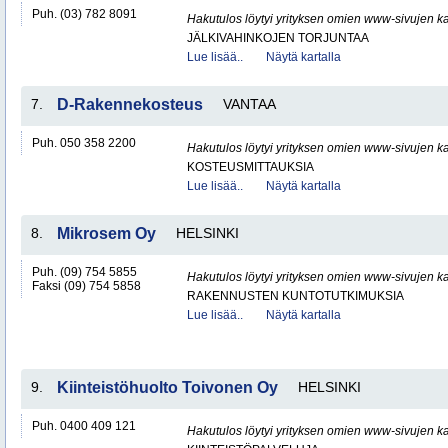
Puh. (03) 782 8091
Hakutulos löytyi yrityksen omien www-sivujen ka
JÄLKIVAHINKOJEN TORJUNTAA
Lue lisää..
Näytä kartalla
7.
D-Rakennekosteus
VANTAA
Puh. 050 358 2200
Hakutulos löytyi yrityksen omien www-sivujen ka
KOSTEUSMITTAUKSIA
Lue lisää..
Näytä kartalla
8.
Mikrosem Oy
HELSINKI
Puh. (09) 754 5855
Hakutulos löytyi yrityksen omien www-sivujen ka
Faksi (09) 754 5858
RAKENNUSTEN KUNTOTUTKIMUKSIA
Lue lisää..
Näytä kartalla
9.
Kiinteistöhuolto Toivonen Oy
HELSINKI
Puh. 0400 409 121
Hakutulos löytyi yrityksen omien www-sivujen ka