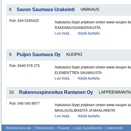
8.
Savon Saumaus Urakointi
VARKAUS
Puh. 044 0165420
Hakutulos löytyi yrityksen omien www-sivujen ka
RAKENNUSSANEERAUSTA
Lue lisää..
Näytä kartalla
9.
Puijon Saumaus Oy
KUOPIO
Puh. 0440 578 275
Hakutulos löytyi yrityksen omien www-sivujen ka
ELEMENTTIEN SAUMAUSTA
Lue lisää..
Näytä kartalla
10.
Rakennuspinnoitus Rantanen Oy
LAPPEENRANTA
Puh. 040 540 8977
Hakutulos löytyi yrityksen omien www-sivujen ka
MAALAUSLIIKKEITÄ JA MAALAREITA
Lue lisää..
Näytä kartalla
Rekisteriseloste
Yhteystiedot
Palaute
Lisää Suosikkeihin
Hakemisto