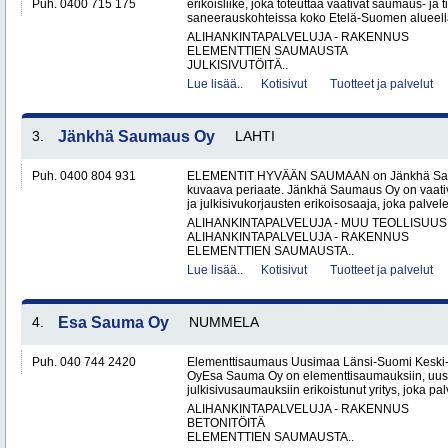
Puh. 0400 715 175
erikoisliike, joka toteuttaa vaativat saumaus- ja ti
saneerauskohteissa koko Etelä-Suomen alueella.
ALIHANKINTAPALVELUJA - RAKENNUS
ELEMENTTIEN SAUMAUSTA
JULKISIVUTÖITÄ..
Lue lisää..
Kotisivut
Tuotteet ja palvelut
3.
Jänkhä Saumaus Oy
LAHTI
Puh. 0400 804 931
ELEMENTIT HYVÄÄN SAUMAAN on Jänkhä Saum
kuvaava periaate. Jänkhä Saumaus Oy on vaati
ja julkisivukorjausten erikoisosaaja, joka palvelee 
ALIHANKINTAPALVELUJA - MUU TEOLLISUUS
ALIHANKINTAPALVELUJA - RAKENNUS
ELEMENTTIEN SAUMAUSTA..
Lue lisää..
Kotisivut
Tuotteet ja palvelut
4.
Esa Sauma Oy
NUMMELA
Puh. 040 744 2420
Elementtisaumaus Uusimaa Länsi-Suomi Kesk
OyEsa Sauma Oy on elementtisaumauksiin, uus
julkisivusaumauksiin erikoistunut yritys, joka pal
ALIHANKINTAPALVELUJA - RAKENNUS
BETONITÖITÄ
ELEMENTTIEN SAUMAUSTA..