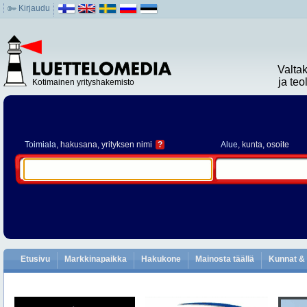
Kirjaudu
Valta
ja te
Kotimainen yrityshakemisto
Toimiala
, hakusana, yrityksen nimi
?
Alue
, kunta, osoite
Etusivu
Markkinapaikka
Hakukone
Mainosta täällä
Kunnat & 