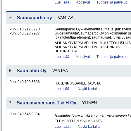
Lue lisää..
Kotisivut
Tuotteet ja palvelut
5.
Saumapartio oy
VANTAA
Puh. 010 212 3770
Saumapartio Oy – elementtisaumaus, julkisivu
Puh. 040 528 7937
UudellamaallaSaumapartio Oy on kotimainen s
joka toteuttaa elementtisaumaukset, julkisivusa
ALIHANKINTAPALVELUJA - MUU TEOLLISUUS
ALIHANKINTAPALVELUJA - RAKENNUS
BETONITÖITÄ..
Lue lisää..
Kotisivut
Tuotteet ja palvelut
6.
Saumaten Oy
VANTAA
Puh. 040 700 5636
RAKENNUSSANEERAUSTA
Lue lisää..
Näytä kartalla
7.
Saumasaneeraus T & H Oy
YLINEN
Puh. 040 545 9394
Hakutulos löytyi yrityksen omien www-sivujen ka
ELEMENTTIEN SAUMAUSTA
Lue lisää..
Näytä kartalla