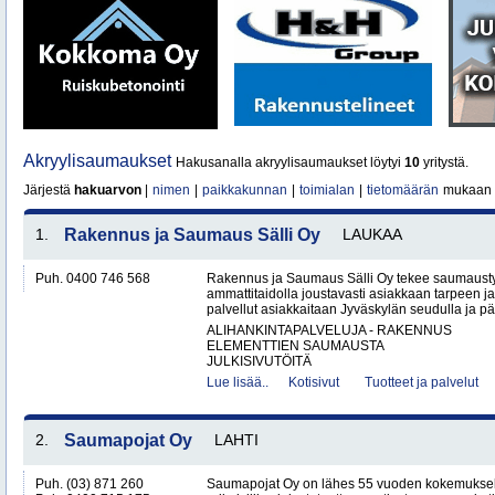
Akryylisaumaukset
Hakusanalla akryylisaumaukset löytyi
10
yritystä.
Järjestä
hakuarvon
|
nimen
|
paikkakunnan
|
toimialan
|
tietomäärän
mukaan
1.
Rakennus ja Saumaus Sälli Oy
LAUKAA
Puh. 0400 746 568
Rakennus ja Saumaus Sälli Oy tekee saumaustyö
ammattitaidolla joustavasti asiakkaan tarpeen j
palvellut asiakkaitaan Jyväskylän seudulla ja p
ALIHANKINTAPALVELUJA - RAKENNUS
ELEMENTTIEN SAUMAUSTA
JULKISIVUTÖITÄ
Lue lisää..
Kotisivut
Tuotteet ja palvelut
2.
Saumapojat Oy
LAHTI
Puh. (03) 871 260
Saumapojat Oy on lähes 55 vuoden kokemuksel