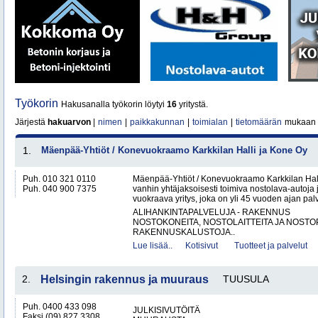
Työkorin
Hakusanalla työkorin löytyi
16
yritystä.
Järjestä
hakuarvon
|
nimen
|
paikkakunnan
|
toimialan
|
tietomäärän
mukaan
1.
Mäenpää-Yhtiöt / Konevuokraamo Karkkilan Halli ja Kone Oy
Puh. 010 321 0110
Mäenpää-Yhtiöt / Konevuokraamo Karkkilan Hal
Puh. 040 900 7375
vanhin yhtäjaksoisesti toimiva nostolava-autoja 
vuokraava yritys, joka on yli 45 vuoden ajan palv
ALIHANKINTAPALVELUJA - RAKENNUS
NOSTOKONEITA, NOSTOLAITTEITA JA NOST
RAKENNUSKALUSTOJA..
Lue lisää..
Kotisivut
Tuotteet ja palvelut
2.
Helsingin rakennus ja muuraus
TUUSULA
Puh. 0400 433 098
JULKISIVUTÖITÄ
Faksi (09) 827 3308