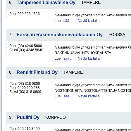
6.
Tampereen Lainaväline Oy
TAMPERE
Puh. 050 505 4326
Hakutulos löytyi yrityksen omien www-sivujen ka
Lue lisää..
Näytä kartalla
7.
Forssan Rakennuskonevuokraamo Oy
FORSSA
Puh. (03) 4246 5800
Hakutulos löytyi yrityksen omien www-sivujen ka
Faksi (03) 4246 5840
RAKENNUSVÄLINEVUOKRAUSTA
Lue lisää..
Näytä kartalla
8.
Rentlift Finland Oy
TAMPERE
Puh. (03) 318 0800
Hakutulos löytyi yrityksen omien www-sivujen ka
Puh. 0400 620 588
NOSTOKONEITA, NOSTOLAITTEITA JA NOST
Faksi (03) 318 0809
Lue lisää..
Näytä kartalla
9.
Puulifti Oy
KORPPOO
Puh. 040 516 3459
Hakutulos löytyi yrityksen omien www-sivujen ka