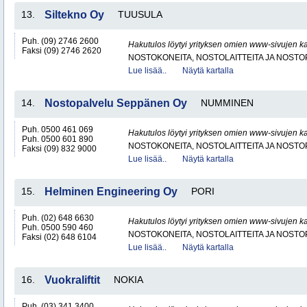
13.
Siltekno Oy
TUUSULA
Puh. (09) 2746 2600
Hakutulos löytyi yrityksen omien www-sivujen ka
Faksi (09) 2746 2620
NOSTOKONEITA, NOSTOLAITTEITA JA NOST
Lue lisää..
Näytä kartalla
14.
Nostopalvelu Seppänen Oy
NUMMINEN
Puh. 0500 461 069
Hakutulos löytyi yrityksen omien www-sivujen ka
Puh. 0500 601 890
NOSTOKONEITA, NOSTOLAITTEITA JA NOST
Faksi (09) 832 9000
Lue lisää..
Näytä kartalla
15.
Helminen Engineering Oy
PORI
Puh. (02) 648 6630
Hakutulos löytyi yrityksen omien www-sivujen ka
Puh. 0500 590 460
NOSTOKONEITA, NOSTOLAITTEITA JA NOST
Faksi (02) 648 6104
Lue lisää..
Näytä kartalla
16.
Vuokraliftit
NOKIA
Puh. (03) 341 3400