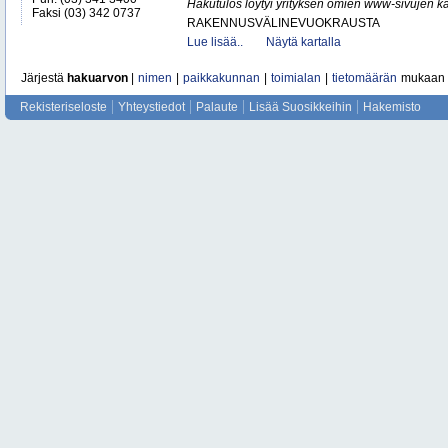
Hakutulos löytyi yrityksen omien www-sivujen ka
Faksi (03) 342 0737
RAKENNUSVÄLINEVUOKRAUSTA
Lue lisää..
Näytä kartalla
Järjestä
hakuarvon
|
nimen
|
paikkakunnan
|
toimialan
|
tietomäärän
mukaan
Rekisteriseloste
Yhteystiedot
Palaute
Lisää Suosikkeihin
Hakemisto