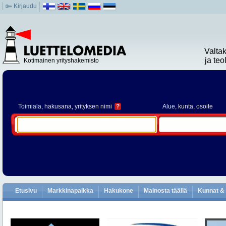
Kirjaudu
Valta
ja te
Kotimainen yrityshakemisto
Toimiala
, hakusana, yrityksen nimi
?
Alue
, kunta, osoite
Etusivu
Markkinapaikka
Hakukone
Mainosta täällä
Kunnat & 