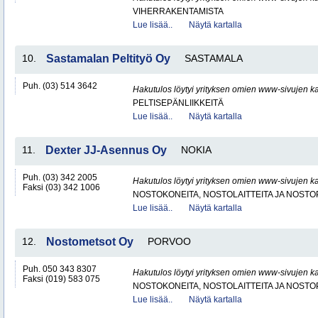
VIHERRAKENTAMISTA
Lue lisää..
Näytä kartalla
10.
Sastamalan Peltityö Oy
SASTAMALA
Puh. (03) 514 3642
Hakutulos löytyi yrityksen omien www-sivujen ka
PELTISEPÄNLIIKKEITÄ
Lue lisää..
Näytä kartalla
11.
Dexter JJ-Asennus Oy
NOKIA
Puh. (03) 342 2005
Hakutulos löytyi yrityksen omien www-sivujen ka
Faksi (03) 342 1006
NOSTOKONEITA, NOSTOLAITTEITA JA NOST
Lue lisää..
Näytä kartalla
12.
Nostometsot Oy
PORVOO
Puh. 050 343 8307
Hakutulos löytyi yrityksen omien www-sivujen ka
Faksi (019) 583 075
NOSTOKONEITA, NOSTOLAITTEITA JA NOST
Lue lisää..
Näytä kartalla