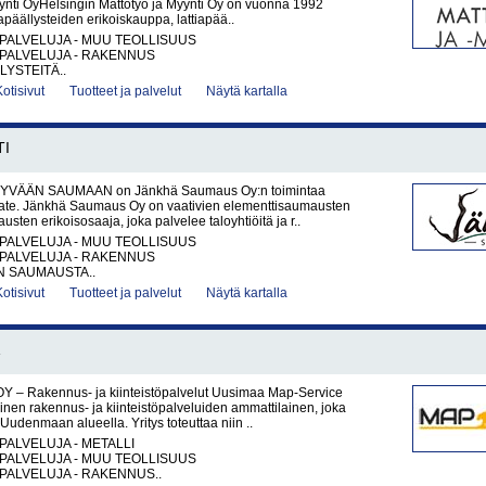
ynti OyHelsingin Mattotyö ja Myynti Oy on vuonna 1992
iapäällysteiden erikoiskauppa, lattiapää..
PALVELUJA - MUU TEOLLISUUS
PALVELUJA - RAKENNUS
LYSTEITÄ..
Kotisivut
Tuotteet ja palvelut
Näytä kartalla
TI
YVÄÄN SAUMAAN on Jänkhä Saumaus Oy:n toimintaa
ate. Jänkhä Saumaus Oy on vaativien elementtisaumausten
jausten erikoisosaaja, joka palvelee taloyhtiöitä ja r..
PALVELUJA - MUU TEOLLISUUS
PALVELUJA - RAKENNUS
N SAUMAUSTA..
Kotisivut
Tuotteet ja palvelut
Näytä kartalla
Y – Rakennus- ja kiinteistöpalvelut Uusimaa Map-Service
nen rakennus- ja kiinteistöpalveluiden ammattilainen, joka
Uudenmaan alueella. Yritys toteuttaa niin ..
PALVELUJA - METALLI
PALVELUJA - MUU TEOLLISUUS
PALVELUJA - RAKENNUS..