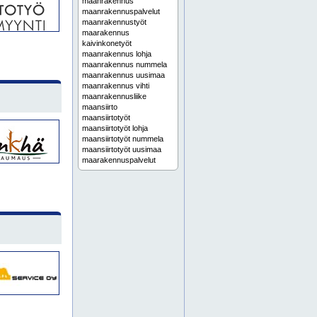
maanrakennus
maanrakennuspalvelut
maanrakennustyöt
maarakennus
kaivinkonetyöt
maanrakennus lohja
maanrakennus nummela
maanrakennus uusimaa
maanrakennus vihti
maanrakennusliike
maansiirto
maansiirtotyöt
maansiirtotyöt lohja
maansiirtotyöt nummela
maansiirtotyöt uusimaa
maarakennuspalvelut
maarakennustyöt
rakennuksen pohjatyöt
rakennusten pohjatyöt
talon pohjatyöt
espoo
karkkila
kirkkonummi
siuntio
uusimaa
vihti
kuljetuspalvelut
maanrakennusurakointi
kalliolouhinta
louhinta