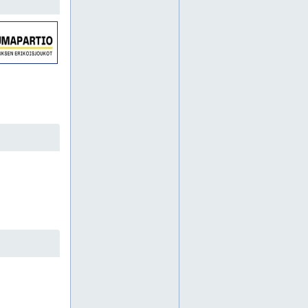
piharakentaminen
purkutyöt
rakennusten pohjatyöt lohja
tontin pohjatyöt
vesijohtotyöt
viemärityöt
viemäröintityöt
lattiatyöt
alppila
arabianranta
aurinkolahti
eira
eiranranta
etelä-haaga
hamina
helsinki
hermanni
herttoniemi
inkoo
jakomäki
järvenpää
jätkäsaari
kaarela
kallio
kannelmäki
katajanokka
kauniainen
kerava
konala
kontula