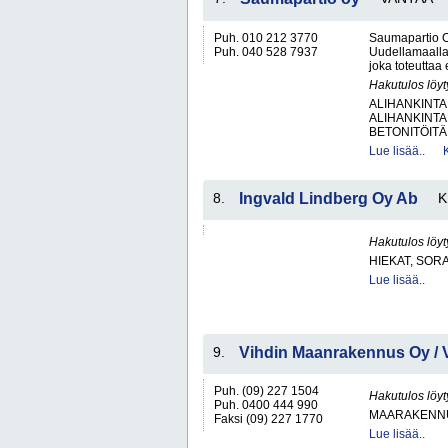
Puh. 010 212 3770
Saumapartio O
Puh. 040 528 7937
Uudellamaalla
joka toteuttaa
Hakutulos löyt
ALIHANKINTA
ALIHANKINTA
BETONITÖITÄ.
Lue lisää..
8.
Ingvald Lindberg Oy Ab
K
Hakutulos löyt
HIEKAT, SOR
Lue lisää..
9.
Vihdin Maanrakennus Oy / V
Puh. (09) 227 1504
Hakutulos löyt
Puh. 0400 444 990
MAARAKENNU
Faksi (09) 227 1770
Lue lisää..