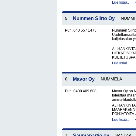
Lue lisää..
5.
Nummen Siirto Oy
NUMMI
Puh. 040 557 1473
Nummen Siirto
Uudellamaalla
kuljetusalan y
..
ALIHANKINTA
HIEKAT, SOR
KULJETUSPAL
Lue lisää..
6.
Mavor Oy
NUMMELA
Puh. 0400 409 808
Mavor Oy on N
toteuttaa maar
ammattitaidol
ALIHANKINTA
MAARAKENNU
POHJATÖITÄ 
Lue lisää..
7.
Saumapartio oy
VANTAA