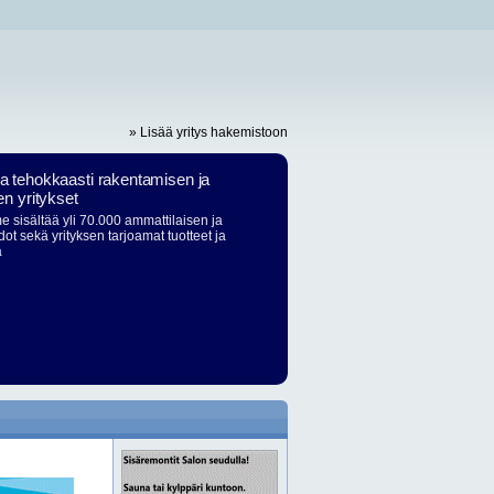
» Lisää yritys hakemistoon
ja tehokkaasti rakentamisen ja
en yritykset
 sisältää yli 70.000 ammattilaisen ja
dot sekä yrityksen tarjoamat tuotteet ja
ä