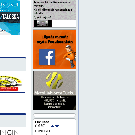
Lue lisää
(
1
/169)
kaivuutyöt