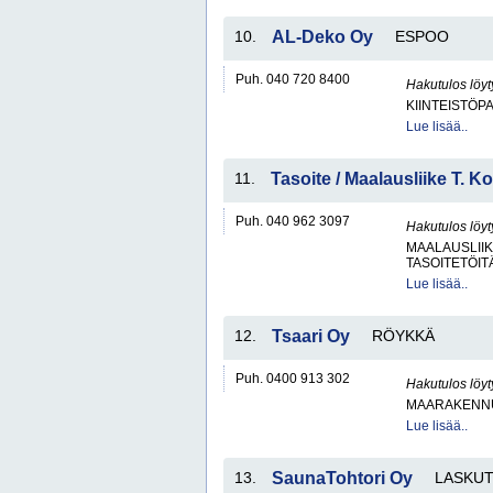
10.
AL-Deko Oy
ESPOO
Puh. 040 720 8400
Hakutulos löyt
KIINTEISTÖP
Lue lisää..
11.
Tasoite / Maalausliike T. 
Puh. 040 962 3097
Hakutulos löyt
MAALAUSLIIK
TASOITETÖIT
Lue lisää..
12.
Tsaari Oy
RÖYKKÄ
Puh. 0400 913 302
Hakutulos löyt
MAARAKENNU
Lue lisää..
13.
SaunaTohtori Oy
LASKU