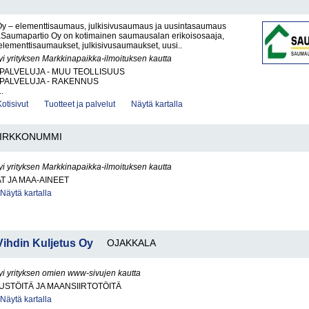
y – elementtisaumaus, julkisivusaumaus ja uusintasaumaus
Saumapartio Oy on kotimainen saumausalan erikoisosaaja,
 elementtisaumaukset, julkisivusaumaukset, uusi..
yi yrityksen Markkinapaikka-ilmoituksen kautta
PALVELUJA - MUU TEOLLISUUS
PALVELUJA - RAKENNUS
.
Kotisivut
Tuotteet ja palvelut
Näytä kartalla
IRKKONUMMI
yi yrityksen Markkinapaikka-ilmoituksen kautta
AT JA MAA-AINEET
Näytä kartalla
ihdin Kuljetus Oy
OJAKKALA
yi yrityksen omien www-sivujen kautta
STÖITÄ JA MAANSIIRTOTÖITÄ
Näytä kartalla