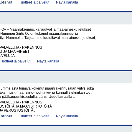
Kotisivut
Tuotteet ja palvelut
Näytä kartalla
 Oy – Maanrakennus, kaivuutyöt ja maa-aineskuljetukset
Nummen Siirto Oy on kokenut maanrakennus- ja
ritys Nummella. Tarjoamme luotettavat maa-aineskuljetukset,
PALVELUJA - RAKENNUS
AT JA MAA-AINEET
VELUJA..
Tuotteet ja palvelut
Näytä kartalla
ummelasta toimiva kokenut maanrakennusalan yritys, joka
akennus-, maansiirto-, pohjatyö- ja kunnallistekniikan työt
la pääkaupunkiseudulla, Länsi-Uudellamaalla ..
PALVELUJA - RAKENNUS
STÖITÄ JA MAANSIIRTOTÖITÄ
JA PERUSTUSTÖITÄ..
Kotisivut
Tuotteet ja palvelut
Näytä kartalla