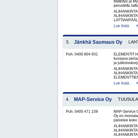
Mattotyö ja My
perustettu latt
ALIHANKINTA
ALIHANKINTA
LATTIANPÄÄL
Lue lisää..
3.
Jänkhä Saumaus Oy
LAH
Puh. 0400 804 931
ELEMENTIT H
kuvaava peria
ja julkisivukor
ALIHANKINTA
ALIHANKINTA
ELEMENTTIE
Lue lisää..
4.
MAP-Service Oy
TUUSULA
Puh. 0400 471 159
MAP-Service O
Oy on monialai
palvelee koko 
ALIHANKINTA
ALIHANKINTA
ALIHANKINTA