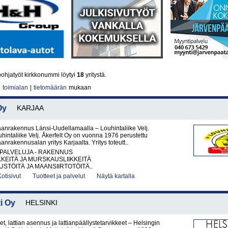
ohjatyöt kirkkonummi löytyi
18
yritystä.
|
toimialan
|
tietomäärän
mukaan
Oy
KARJAA
anrakennus Länsi-Uudellamaalla – Louhintaliike Velj.
uhintaliike Velj. Åkerfelt Oy on vuonna 1976 perustettu
anrakennusalan yritys Karjaalta. Yritys toteutt..
PALVELUJA - RAKENNUS
KKEITÄ JA MURSKAUSLIIKKEITÄ
TÖITÄ JA MAANSIIRTOTÖITÄ..
Kotisivut
Tuotteet ja palvelut
Näytä kartalla
i Oy
HELSINKI
et, lattian asennus ja lattianpäällystetarvikkeet – Helsingin