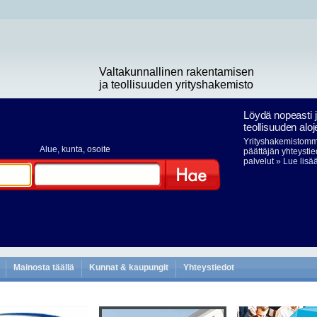
Valtakunnallinen rakentamisen
ja teollisuuden yrityshakemisto
Löydä nopeasti 
teollisuuden aloj
Yrityshakemistomme
Alue
, kunta, osoite
päättäjän yhteystie
palvelut
» Lue lisä
Hae
Mainosta täällä
Kunnat & kaupungit
Yhteystiedot