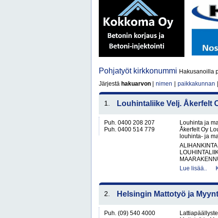
Pohjatyöt kirkkonummi
Hakusanoilla p
Järjestä
hakuarvon
|
nimen
|
paikkakunnan
1.
Louhintaliike Velj. Åkerfelt 
Puh. 0400 208 207
Louhinta ja ma
Puh. 0400 514 779
Åkerfelt Oy Lo
louhinta- ja ma
ALIHANKINTA
LOUHINTALII
MAARAKENNUS
Lue lisää..
2.
Helsingin Mattotyö ja Myynt
Puh. (09) 540 4000
Lattiapäällyste