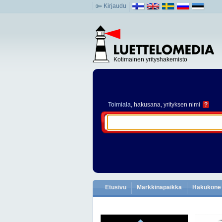
Kirjaudu
Kotimainen yrityshakemisto
Toimiala
, hakusana, yrityksen nimi
?
Etusivu
Markkinapaikka
Hakukone